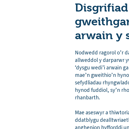
Disgrifiad
gweithgar
arwain y 
Nodwedd ragorol o’r da
allweddol y darparwr y
‘dysgu wedi’i arwain g
mae’n gweithio’n hynod 
sefydliadau rhyngwlado
hynod fuddiol, sy’n rh
rhanbarth.
Mae aseswyr a thiwtoria
ddatblygu dealltwriaeth
anghenion hyfforddi un