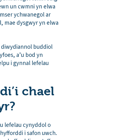
mewn un cwmni yn elwa
 amser ychwanegol ar
al, mae dysgwyr yn elwa
 diwydiannol buddiol
yfoes, a’u bod yn
pu i gynnal lefelau
di’i chael
yr?
u lefelau cynyddol o
hyfforddi i safon uwch.