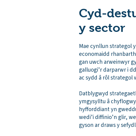
Cyd-destu
y sector
Mae cynllun strategol 
economaidd rhanbarthol
gan uwch arweinwyr gys
galluogi’r darparwr i 
ac sydd â rôl strategol
Datblygwyd strategaeth
ymgysylltu â chyflogwyr
hyfforddiant yn gweddu
wedi’i diffinio’n glir, 
gyson ar draws y sefydli