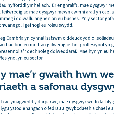
adau hyfforddi ymhellach. Er enghraifft, mae dysgwyr 
g teilwredig ac mae dysgwyr mewn cwmni arall yn cael
mraeg i ddiwallu anghenion eu busnes. Yn y sector gof
ychwanegol i gefnogi eu rolau swydd.
eg Cambria yn cynnal isafswm o ddeuddydd o leoliadau
sicrhau bod eu medrau galwedigaethol proffesiynol yn g
presennol a’r dechnoleg ddiweddaraf. Mae hyn yn eu hel
esiynol yn eu sector.
h y mae’r gwaith hwn we
riaeth a safonau dysgw
eth ac ymagwedd y darparwr, mae dysgwyr wedi datblyg
lygu ystod ehangach o fedrau a gwybodaeth a chael eu 