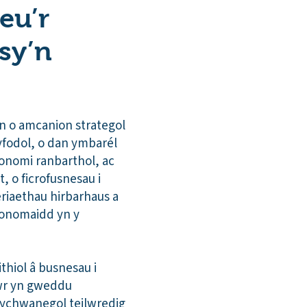
eu’r
sy’n
n o amcanion strategol
yfodol, o dan ymbarél
conomi ranbarthol, ac
, o ficrofusnesau i
riaethau hirbarhaus a
conomaidd yn y
thiol â busnesau i
rwr yn gweddu
 ychwanegol teilwredig