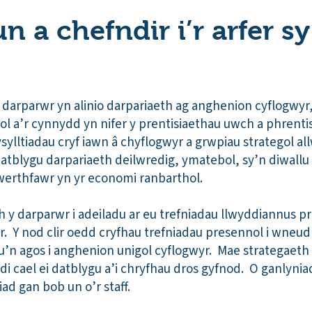
n a chefndir i’r arfer s
y darparwr yn alinio darpariaeth ag anghenion cyflogwyr
 a’r cynnydd yn nifer y prentisiaethau uwch a phrenti
ylltiadau cryf iawn â chyflogwyr a grwpiau strategol a
ddatblygu darpariaeth deilwredig, ymatebol, sy’n diwall
 werthfawr yn yr economi ranbarthol.
 y darparwr i adeiladu ar eu trefniadau llwyddiannus pr
. Y nod clir oedd cryfhau trefniadau presennol i wneud
’n agos i anghenion unigol cyflogwyr. Mae strategaeth
wedi cael ei datblygu a’i chryfhau dros gyfnod. O ganlynia
ad gan bob un o’r staff.