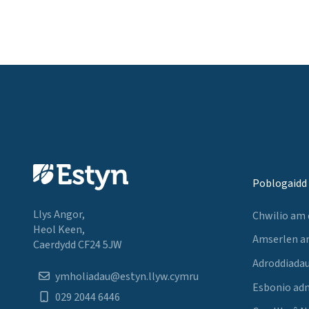
Poblogaidd
Llys Angor,
Chwilio am
Heol Keen,
Amserlen a
Caerdydd CF24 5JW
Adroddiadau
ymholiadau@estyn.llyw.cymru
Esbonio ad
029 2044 6446