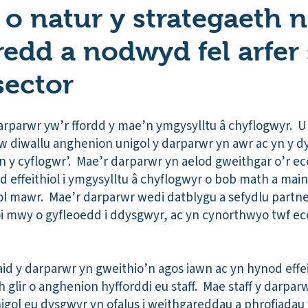
 o natur y strategaeth n
edd a nodwyd fel arfer 
sector
rparwr yw’r ffordd y mae’n ymgysylltu â chyflogwyr. U
w diwallu anghenion unigol y darparwr yn awr ac yn y d
an y cyflogwr’. Mae’r darparwr yn aelod gweithgar o’r e
effeithiol i ymgysylltu â chyflogwyr o bob math a maint
l mawr. Mae’r darparwr wedi datblygu a sefydlu partne
oi mwy o gyfleoedd i ddysgwyr, ac yn cynorthwyo twf e
id y darparwr yn gweithio’n agos iawn ac yn hynod effei
 glir o anghenion hyfforddi eu staff. Mae staff y darpa
igol eu dysgwyr yn ofalus i weithgareddau a phrofiadau