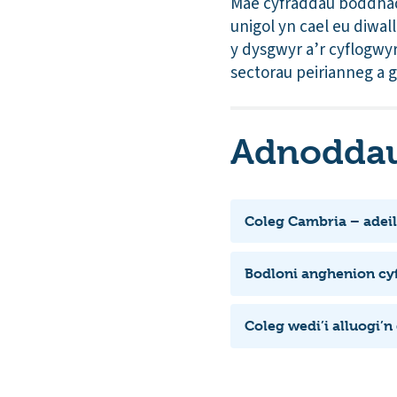
Mae cyfraddau boddhad
unigol yn cael eu diwal
y dysgwyr a’r cyflogwy
sectorau peirianneg a 
Adnoddau 
Coleg Cambria – adei
Bodloni anghenion cy
Coleg wedi’i alluogi’n