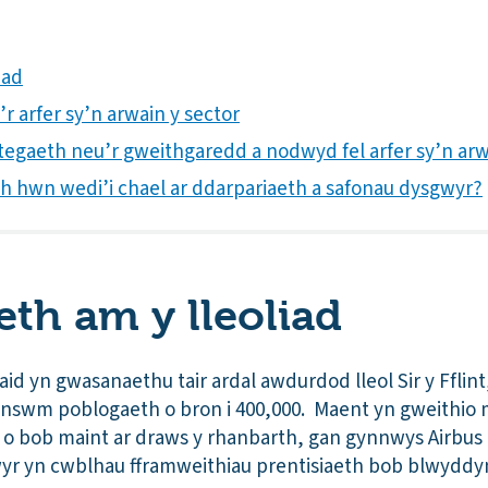
iad
’r arfer sy’n arwain y sector
rategaeth neu’r gweithgaredd a nodwyd fel arfer sy’n arw
ith hwn wedi’i chael ar ddarpariaeth a safonau dysgwyr?
th am y lleoliad
iaid yn gwasanaethu tair ardal awdurdod lleol Sir y Fflin
answm poblogaeth o bron i 400,000. Maent yn gweithio
 o bob maint ar draws y rhanbarth, gan gynnwys Airbus a
yr yn cwblhau fframweithiau prentisiaeth bob blwyddy