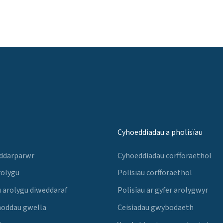
Cyhoeddiadau a pholisïau
 ddarparwr
Cyhoeddiadau corfforaethol
rolygu
Polisïau corfforaethol
 arolygu diweddaraf
Polisïau ar gyfer arolygwyr
noddau gwella
Ceisiadau gwybodaeth