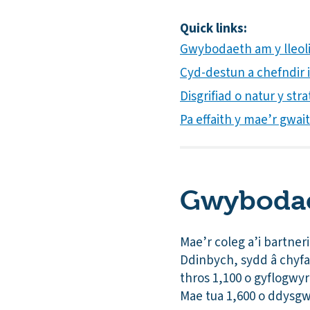
Quick links:
Gwybodaeth am y lleol
Cyd-destun a chefndir i
Disgrifiad o natur y st
Pa effaith y mae’r gwa
Gwybodae
Mae’r coleg a’i bartner
Ddinbych, sydd â chyf
thros 1,100 o gyflogwyr
Mae tua 1,600 o ddysgw