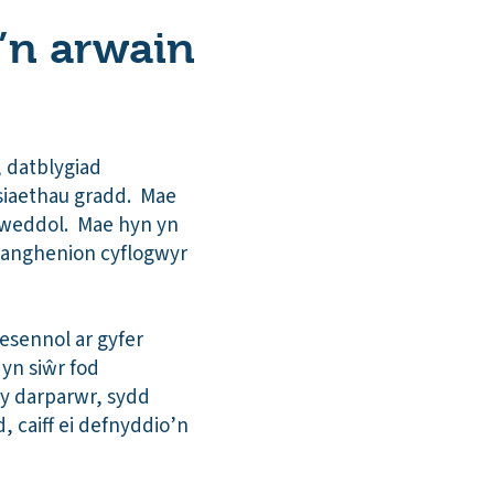
y’n arwain
, datblygiad
siaethau gradd. Mae
llweddol. Mae hyn yn
u anghenion cyflogwyr
esennol ar gyfer
 yn siŵr fod
 y darparwr, sydd
d, caiff ei defnyddio’n