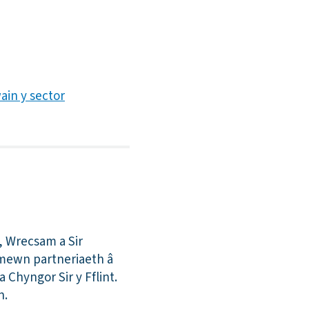
ain y sector
t, Wrecsam a Sir
 mewn partneriaeth â
 Chyngor Sir y Fflint.
n.