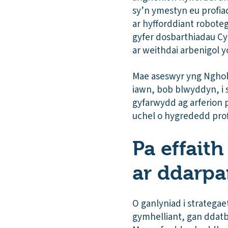
sy’n ymestyn eu profi
ar hyfforddiant robote
gyfer dosbarthiadau Cy
ar weithdai arbenigol 
Mae aseswyr yng Nghol
iawn, bob blwyddyn, i 
gyfarwydd ag arferion 
uchel o hygrededd proff
Pa effait
ar ddarpa
O ganlyniad i stratega
gymhelliant, gan ddatb