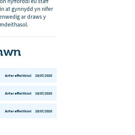
 hyfforddi eu staff
in at gynnydd yn nifer
 enwedig ar draws y
ymdeithasol.
 hwn
Arfer effeithiol
10/07/2020
Arfer effeithiol
10/07/2020
Arfer effeithiol
10/07/2020