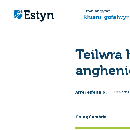
Estyn ar gyfer
Rhieni, gofalwyr
Teilwra 
angheni
Arfer effeithiol
10 Gorffe
Coleg Cambria