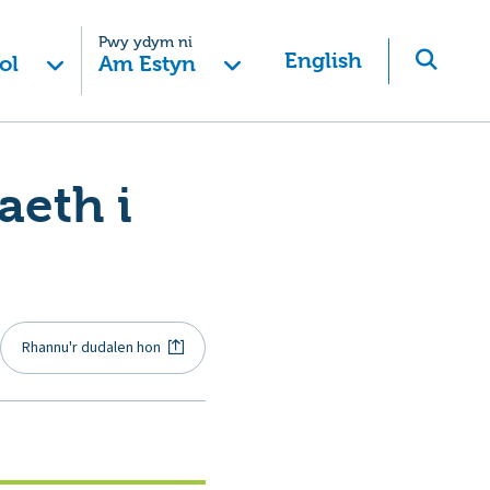
Pwy ydym ni
English
ol
Am Estyn
aeth i
Rhannu'r dudalen hon