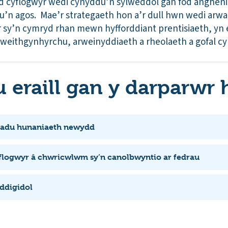
 cyflogwyr wedi cynyddu’n sylweddol gan fod anghenion
lu’n agos. Mae’r strategaeth hon a’r dull hwn wedi arwa
r sy’n cymryd rhan mewn hyfforddiant prentisiaeth, yn
gweithgynhyrchu, arweinyddiaeth a rheolaeth a gofal c
eraill gan y darparwr
ladu hunaniaeth newydd
flogwyr â chwricwlwm sy’n canolbwyntio ar fedrau
 ddigidol