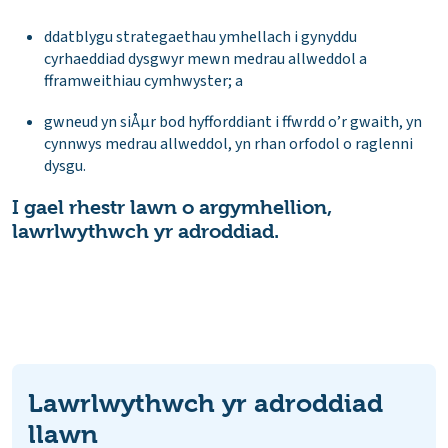
ddatblygu strategaethau ymhellach i gynyddu
cyrhaeddiad dysgwyr mewn medrau allweddol a
fframweithiau cymhwyster; a
gwneud yn siÅµr bod hyfforddiant i ffwrdd o’r gwaith, yn
cynnwys medrau allweddol, yn rhan orfodol o raglenni
dysgu.
I gael rhestr lawn o argymhellion,
lawrlwythwch yr adroddiad.
Lawrlwythwch yr adroddiad
llawn