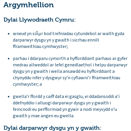
Argymhellion
Dylai Llywodraeth Cymru:
wneud yn siÅµr bod trefniadau cytundebol ar waith gyda
darparwyr dysgu yn y gwaith i sicrhau ennill
fframweithiau cymhwyster;
parhau i ddarparu cymorth a hyfforddiant parhaus ar gyfer
medrau allweddol ar lefel genedlaethol i helpu darparwyr
dysgu yn y gwaith i wella ansawdd eu hyfforddiant a
chynyddu nifer y dysgwyr sy’n cyflawni’r fframweithiau
cymhwyster; a
gwella’r ffordd y caiff data ei gasglu, ei ddadansoddi a’i
ddefnyddio i alluogi darparwyr dysgu yn y gwaith i
feincnodi eu perfformiad yn gywir a nodi meysydd o’u
gwaith y mae angen eu gwella.
Dylai darparwyr dysgu yn y gwaith: