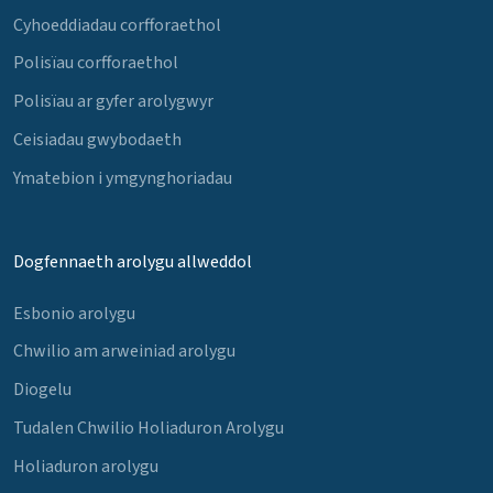
Cyhoeddiadau corfforaethol
Polisïau corfforaethol
Polisïau ar gyfer arolygwyr
Ceisiadau gwybodaeth
Ymatebion i ymgynghoriadau
Dogfennaeth arolygu allweddol
Esbonio arolygu
Chwilio am arweiniad arolygu
Diogelu
Tudalen Chwilio Holiaduron Arolygu
Holiaduron arolygu