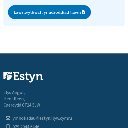
Lawrlwythwch yr adroddiad llawn
Llys Angor,
Heol Keen,
Caerdydd CF24 5JW
ymholiadau@estyn.llyw.cymru
029 2044 6446