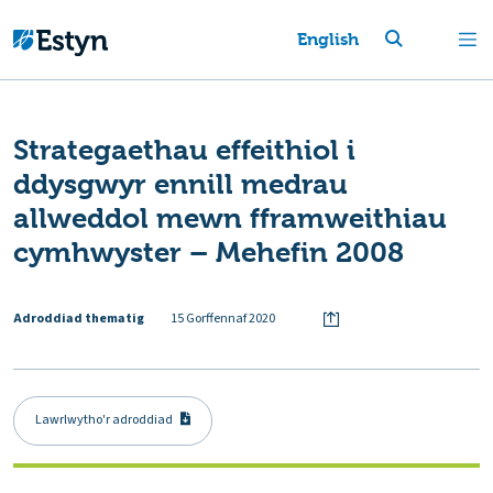
English
Strategaethau effeithiol i
ddysgwyr ennill medrau
allweddol mewn fframweithiau
cymhwyster – Mehefin 2008
Adroddiad thematig
15 Gorffennaf 2020
Lawrlwytho'r adroddiad