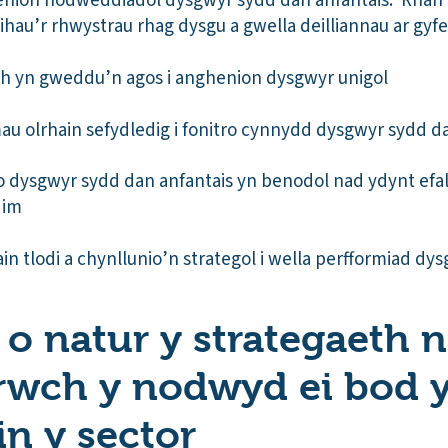
henion nodweddiadol dysgwyr sydd dan anfantais. Rhan 
leihau’r rhwystrau rhag dysgu a gwella deilliannau ar gy
h yn gweddu’n agos i anghenion dysgwyr unigol
au olrhain sefydledig i fonitro cynnydd dysgwyr sydd da
 dysgwyr sydd dan anfantais yn benodol nad ydynt efa
dim
in tlodi a chynllunio’n strategol i wella perfformiad d
 o natur y strategaeth n
wch y nodwyd ei bod y
in y sector