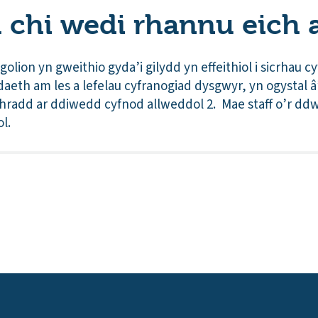
 chi wedi rhannu eich a
sgolion yn gweithio gyda’i gilydd yn effeithiol i sicrhau
aeth am les a lefelau cyfranogiad dysgwyr, yn ogystal â
hradd ar ddiwedd cyfnod allweddol 2. Mae staff o’r ddwy
l.