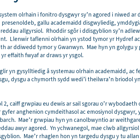
 system olrhain i fonitro dysgwyr sy’n agored i niwed ar
, presenoldeb, gallu academaidd disgwyliedig, ymddygi
ddau allgyrsiol. Rhoddir sgôr i ddisgyblion sy’n adlewy
t. Llenwir taflenni olrhain yn ystod tymor yr Hydref ac 
faith ar ddiwedd tymor y Gwanwyn. Mae hyn yn golygu y 
r effaith fwyaf ar draws yr ysgol.
lir yn gysylltiedig â systemau olrhain academaidd, ac f
dysgu, dysgu a chymorth sydd wedi’i theilwra’n briodol 
2, caiff grwpiau eu dewis ar sail sgorau o’r wybodaeth o
 gyfer anghenion cymdeithasol ac emosiynol dysgwyr, y
barch. Mae’r grwpiau hyn yn canolbwyntio ar weithgar
areddau awyr agored. Yn ychwanegol, mae clwb allgyrsio
gyblion. Mae’r rhaglen hon yn targedu dysgu y tu allan i