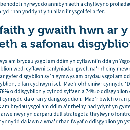
benodol i hyrwyddo annibyniaeth a chyflwyno profiadau
mryd rhan ynddynt y tu allan i’r ysgol fel arfer.
ffaith y gwaith hwn ar y
eth a safonau disgybli
ys am brydau ysgol am ddim yn cyflawni’n dda yn Ysg
blion wedi cyflawni canlyniadau gwell na’r rheiny mewn 
ar gyfer disgyblion sy’n gymwys am brydau ysgol am ddi
blion, o fan cychwyn isel. Mae’r olrheiniwr cynnydd ‘D
8% o ddisgyblion y cyfnod sylfaen a 74% o ddisgyblion 
 cynnydd da o ran y dangosyddion. Mae’r bwlch o ran 
 am brydau ysgol am ddim a’r rheiny nad ydynt yn gym
 arweinwyr yn darparu dull strategol a thrylwyr o fonit
 cynnydd da iawn a wna’r rhan fwyaf o ddisgyblion yn y