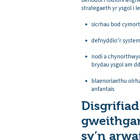
benodol i fodloni ang
strategaeth yr ysgol i 
sicrhau bod cymort
defnyddio’r system
nodi a chynorthwyo
brydau ysgol am d
blaenoriaethu olrha
anfantais
Disgrifiad
gweithgar
sy’n arwa