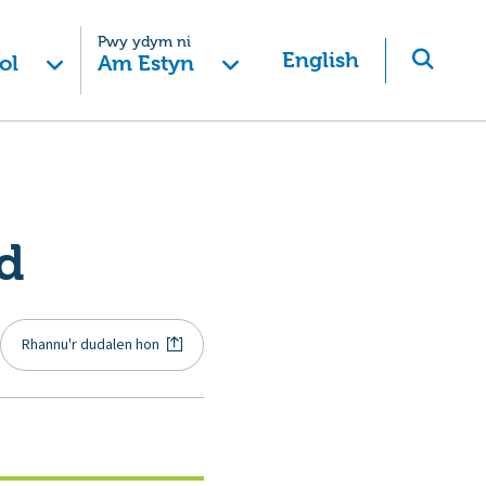
Pwy ydym ni
English
ol
Am Estyn
d
Rhannu'r dudalen hon