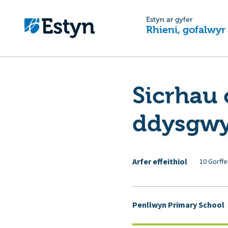
Estyn ar gyfer
Rhieni, gofalwyr
Sicrhau 
ddysgwy
Arfer effeithiol
10 Gorffe
Penllwyn Primary School