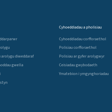
Cyhoeddiadau a pholisïau
 ddarparwr
Cyhoeddiadau corfforaethol
rolygu
Polisïau corfforaethol
 arolygu diweddaraf
Polisïau ar gyfer arolygwyr
noddau gwella
Ceisiadau gwybodaeth
i
Ymatebion i ymgynghoriadau
Estyn