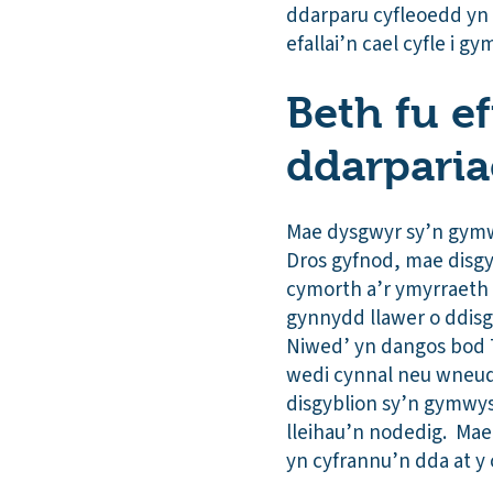
ddarparu cyfleoedd yn 
efallai’n cael cyfle i gy
Beth fu e
ddarparia
Mae dysgwyr sy’n gymw
Dros gyfnod, mae disgy
cymorth a’r ymyrraeth 
gynnydd llawer o ddisgy
Niwed’ yn dangos bod 7
wedi cynnal neu wneud
disgyblion sy’n gymwys
lleihau’n nodedig. Mae
yn cyfrannu’n dda at y