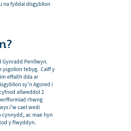
 na fyddai disgyblion
on?
ol Gynradd Penllwyn.
ysgolion tebyg. Caiff y
m effaith dda ar
isgyblion sy’n Agored i
cyfnod allweddol 2
perfformiad rhwng
wys i’w cael wedi
ro cynnydd, ac mae hyn
stod y flwyddyn.