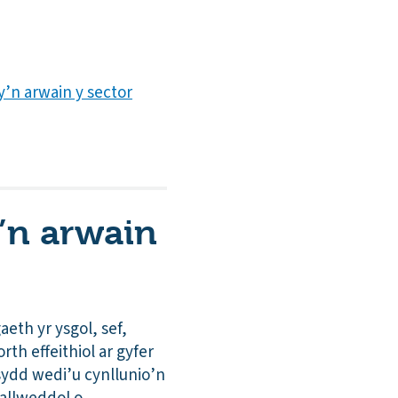
y’n arwain y sector
y’n arwain
aeth yr ysgol, sef,
rth effeithiol ar gyfer
sydd wedi’u cynllunio’n