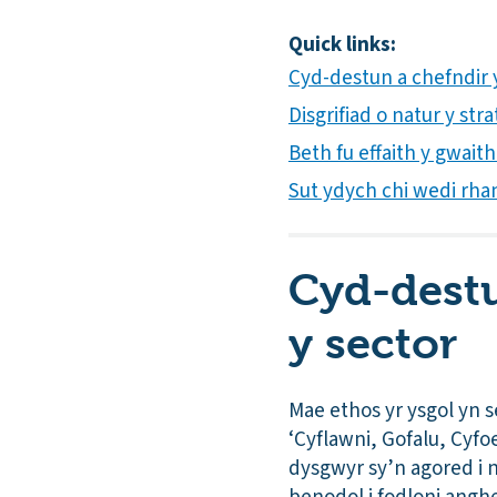
Quick links:
Cyd-destun a chefndir y
Disgrifiad o natur y st
Beth fu effaith y gwait
Sut ydych chi wedi rha
Cyd-destu
y sector
Mae ethos yr ysgol yn se
‘Cyflawni, Gofalu, Cyfo
dysgwyr sy’n agored i 