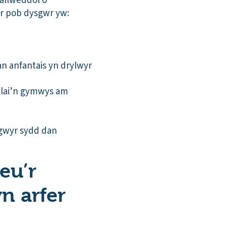
allweddol o
fer pob dysgwr yw:
n anfantais yn drylwyr
llai’n gymwys am
ysgwyr sydd dan
eu’r
n arfer