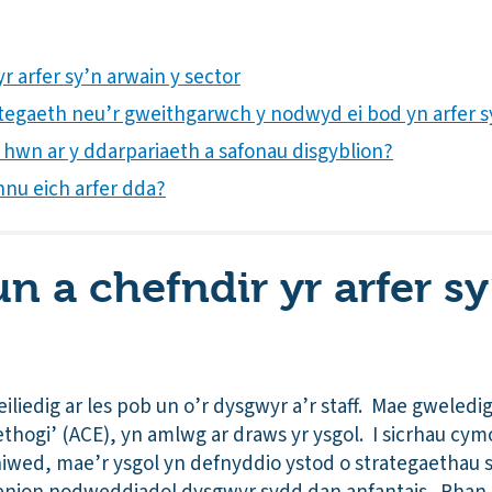
r arfer sy’n arwain y sector
rategaeth neu’r gweithgarwch y nodwyd ei bod yn arfer s
h hwn ar y ddarpariaeth a safonau disgyblion?
nnu eich arfer dda?
n a chefndir yr arfer s
iliedig ar les pob un o’r dysgwyr a’r staff. Mae gweledig
ethogi’ (ACE), yn amlwg ar draws yr ysgol. I sicrhau cymo
niwed, mae’r ysgol yn defnyddio ystod o strategaethau 