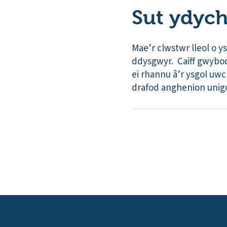
Sut ydych
Mae’r clwstwr lleol o y
ddysgwyr. Caiff gwybod
ei rhannu â’r ysgol uwc
drafod anghenion unigo