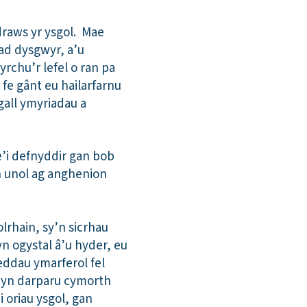
 draws yr ysgol. Mae
ad dysgwyr, a’u
rchu’r lefel o ran pa
fe gânt eu hailarfarnu
gall ymyriadau a
e’i defnyddir gan bob
yn unol ag anghenion
lrhain, sy’n sicrhau
n ogystal â’u hyder, eu
eddau ymarferol fel
l yn darparu cymorth
 oriau ysgol, gan