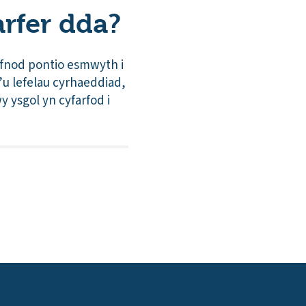
rfer dda?
 cyfnod pontio esmwyth i
’u lefelau cyrhaeddiad,
 ysgol yn cyfarfod i