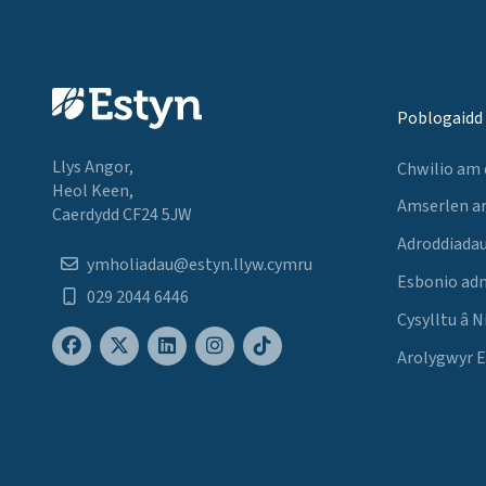
Poblogaidd
Llys Angor,
Chwilio am
Heol Keen,
Amserlen a
Caerdydd CF24 5JW
Adroddiadau
ymholiadau@estyn.llyw.cymru
Esbonio ad
029 2044 6446
Cysylltu â N
Arolygwyr 