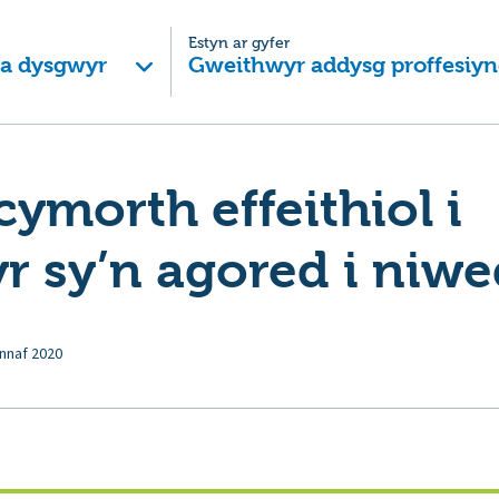
Estyn ar gyfer
 a dysgwyr
Gweithwyr addysg proffesiyn
cymorth effeithiol i
r sy’n agored i niwe
nnaf 2020