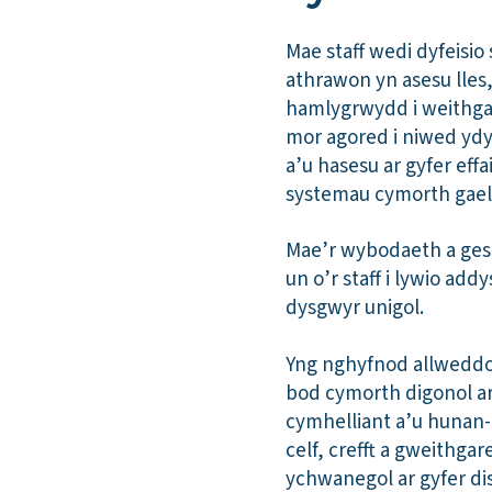
Mae staff wedi dyfeisio
athrawon yn asesu lles
hamlygrwydd i weithgare
mor agored i niwed ydyn
a’u hasesu ar gyfer ef
systemau cymorth gael y
Mae’r wybodaeth a gesg
un o’r staff i lywio ad
dysgwyr unigol.
Yng nghyfnod allweddol 
bod cymorth digonol ar
cymhelliant a’u hunan-
celf, crefft a gweithg
ychwanegol ar gyfer dis