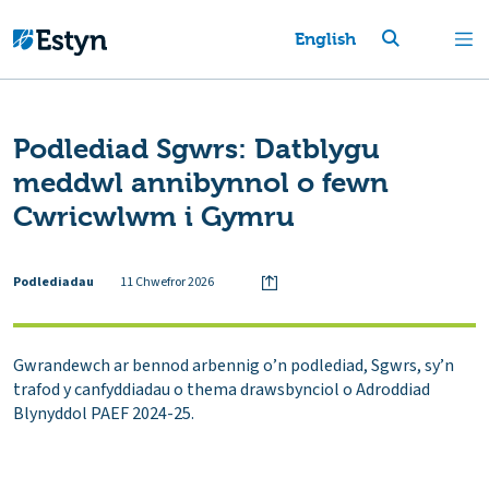
English
Podlediad Sgwrs: Datblygu
meddwl annibynnol o fewn
Cwricwlwm i Gymru
Podlediadau
11 Chwefror 2026
Gwrandewch ar bennod arbennig o’n podlediad, Sgwrs, sy’n
trafod y canfyddiadau o thema drawsbynciol o Adroddiad
Blynyddol PAEF 2024-25.