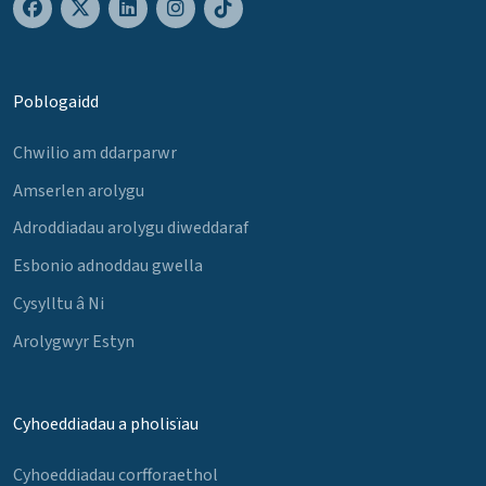
Poblogaidd
Chwilio am ddarparwr
Amserlen arolygu
Adroddiadau arolygu diweddaraf
Esbonio adnoddau gwella
Cysylltu â Ni
Arolygwyr Estyn
Cyhoeddiadau a pholisïau
Cyhoeddiadau corfforaethol