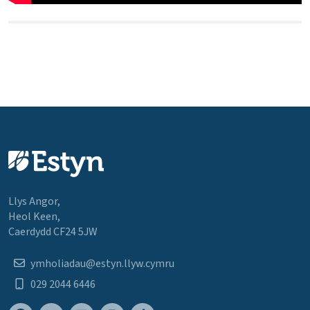
Llys Angor,
Heol Keen,
Caerdydd CF24 5JW
ymholiadau@estyn.llyw.cymru
029 2044 6446