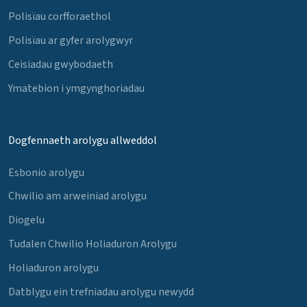
Polisïau corfforaethol
Polisïau ar gyfer arolygwyr
Ceisiadau gwybodaeth
Ymatebion i ymgynghoriadau
Dogfennaeth arolygu allweddol
Esbonio arolygu
Chwilio am arweiniad arolygu
Diogelu
Tudalen Chwilio Holiaduron Arolygu
Holiaduron arolygu
Datblygu ein trefniadau arolygu newydd