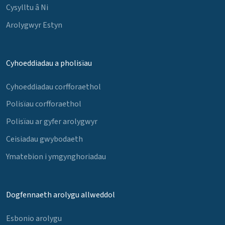
Cysylltu â Ni
Arolygwyr Estyn
Cyhoeddiadau a pholisïau
Cyhoeddiadau corfforaethol
Polisïau corfforaethol
Polisïau ar gyfer arolygwyr
Ceisiadau gwybodaeth
Ymatebion i ymgynghoriadau
Dogfennaeth arolygu allweddol
Esbonio arolygu