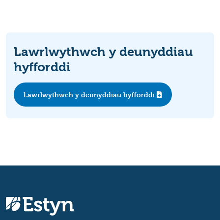
Lawrlwythwch y deunyddiau
hyfforddi
Lawrlwythwch y deunyddiau hyfforddi