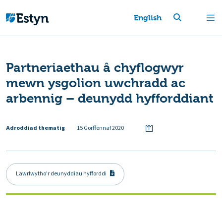
English
Partneriaethau â chyflogwyr
mewn ysgolion uwchradd ac
arbennig – deunydd hyfforddiant
Adroddiad thematig
15 Gorffennaf 2020
Lawrlwytho'r deunyddiau hyfforddi