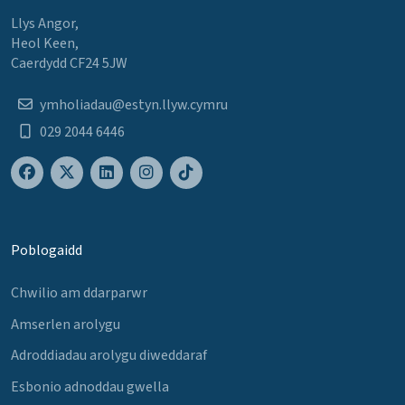
Llys Angor,
Heol Keen,
Caerdydd CF24 5JW
ymholiadau@estyn.llyw.cymru
029 2044 6446
Poblogaidd
Chwilio am ddarparwr
Amserlen arolygu
Adroddiadau arolygu diweddaraf
Esbonio adnoddau gwella