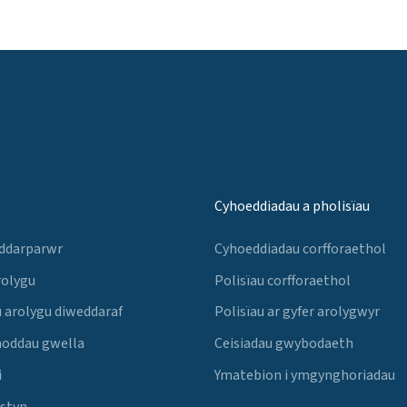
Cyhoeddiadau a pholisïau
 ddarparwr
Cyhoeddiadau corfforaethol
rolygu
Polisïau corfforaethol
 arolygu diweddaraf
Polisïau ar gyfer arolygwyr
noddau gwella
Ceisiadau gwybodaeth
i
Ymatebion i ymgynghoriadau
Estyn