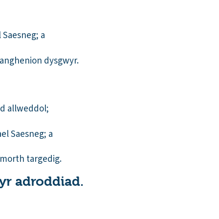
 Saesneg; a
i anghenion dysgwyr.
id allweddol;
ael Saesneg; a
ymorth targedig.
yr adroddiad.