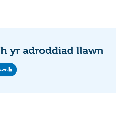
 yr adroddiad llawn
lawn