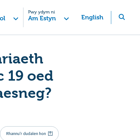
Pwy ydym ni
English
ol
Am Estyn
ariaeth
c 19 oed
Saesneg?
Rhannu'r dudalen hon