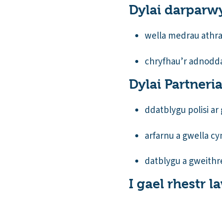
Dylai darparw
wella medrau athra
chryfhau’r adnodda
Dylai Partneri
ddatblygu polisi ar
arfarnu a gwella cy
datblygu a gweithr
I gael rhestr 