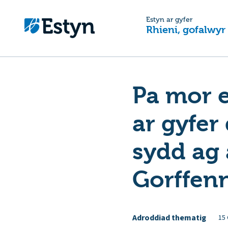
Estyn ar gyfer
Rhieni, gofalwyr
Pa mor e
ar gyfer
sydd ag
Gorffen
Adroddiad thematig
15 