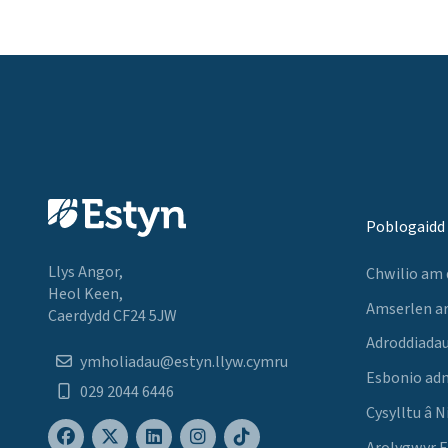
Poblogaidd
Llys Angor,
Chwilio am
Heol Keen,
Amserlen a
Caerdydd CF24 5JW
Adroddiadau
ymholiadau@estyn.llyw.cymru
Esbonio ad
029 2044 6446
Cysylltu â N
Arolygwyr 