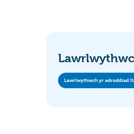
Lawrlwythwch
Lawrlwythwch yr adroddiad l