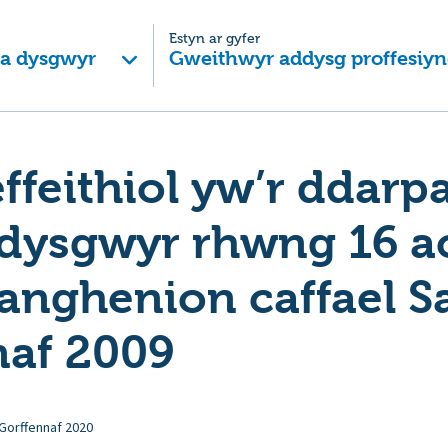
Estyn ar gyfer
 a dysgwyr
Gweithwyr addysg proffesiyn
ffeithiol yw’r ddarp
 dysgwyr rhwng 16 a
 anghenion caffael 
naf 2009
Gorffennaf 2020