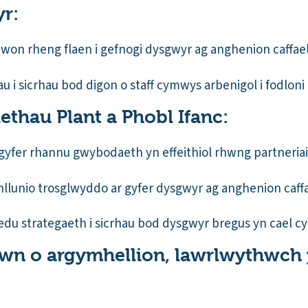
yr:
won rheng flaen i gefnogi dysgwyr ag anghenion caffael
u i sicrhau bod digon o staff cymwys arbenigol i fodlon
aethau Plant a Phobl Ifanc:
 gyfer rhannu gwybodaeth yn effeithiol rhwng partneria
nllunio trosglwyddo ar gyfer dysgwyr ag anghenion caff
edu strategaeth i sicrhau bod dysgwyr bregus yn cael c
lawn o argymhellion, lawrlwythwch 