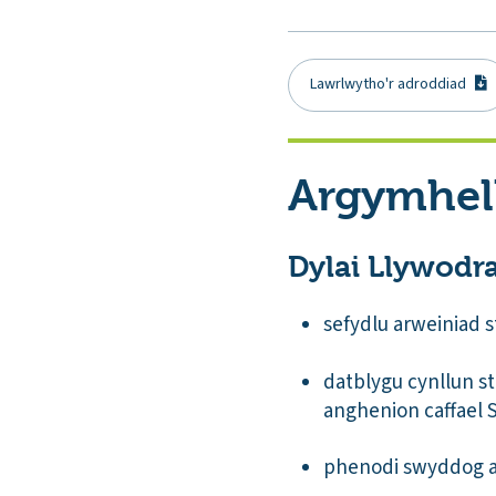
Lawrlwytho'r adroddiad
Argymhel
Dylai Llywodr
sefydlu arweiniad 
datblygu cynllun st
anghenion caffael 
phenodi swyddog ar