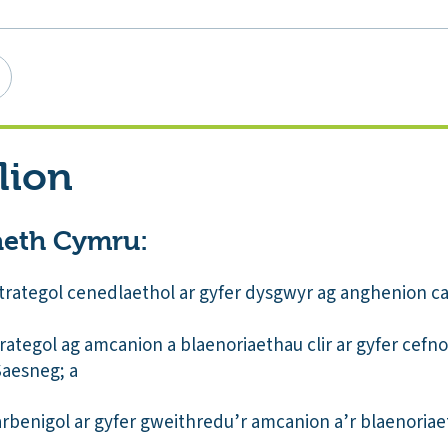
lion
aeth Cymru:
strategol cenedlaethol ar gyfer dysgwyr ag anghenion ca
rategol ag amcanion a blaenoriaethau clir ar gyfer cefn
Saesneg; a
benigol ar gyfer gweithredu’r amcanion a’r blaenoriae