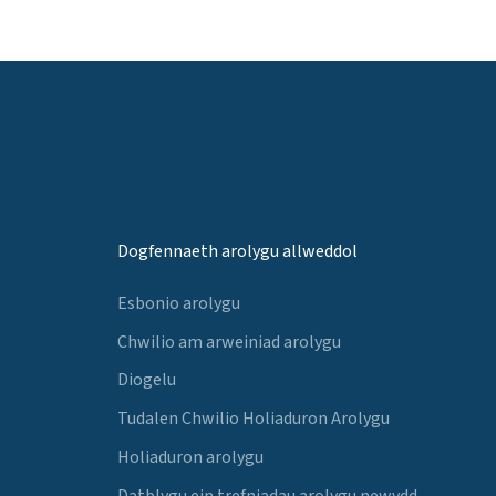
Dogfennaeth arolygu allweddol
Esbonio arolygu
Chwilio am arweiniad arolygu
Diogelu
Tudalen Chwilio Holiaduron Arolygu
Holiaduron arolygu
Datblygu ein trefniadau arolygu newydd