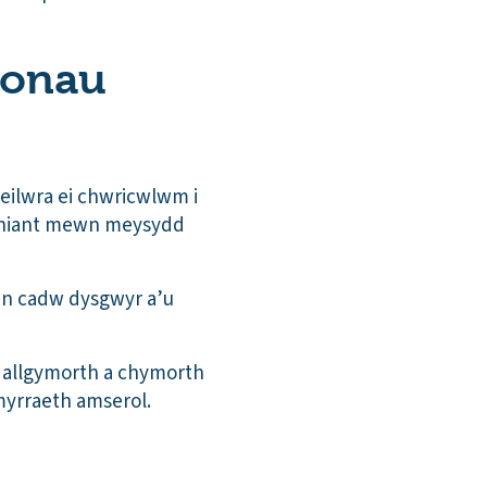
afonau
deilwra ei chwricwlwm i
ilyniant mewn meysydd
ran cadw dysgwyr a’u
 allgymorth a chymorth
myrraeth amserol.