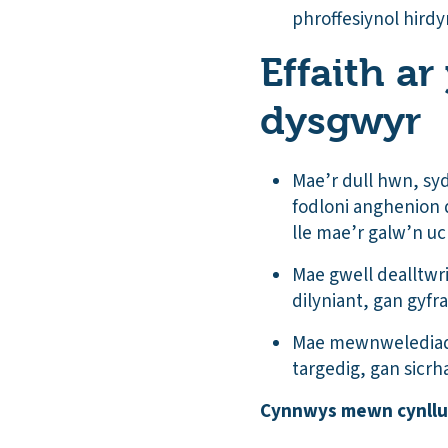
phroffesiynol hird
Effaith a
dysgwyr
Mae’r dull hwn, syd
fodloni anghenion 
lle mae’r galw’n uc
Mae gwell dealltwr
dilyniant, gan gyfr
Mae mewnwelediada
targedig, gan sicr
Cynnwys mewn cynllu