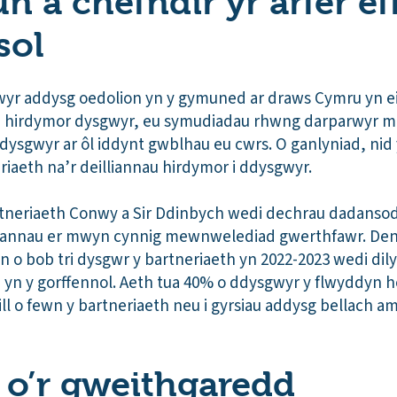
 a chefndir yr arfer eff
sol
wyr addysg oedolion yn y gymuned ar draws Cymru yn ei c
u hirdymor dysgwyr, eu symudiadau rhwng darparwyr m
 dysgwyr ar ôl iddynt gwblhau eu cwrs. O ganlyniad, nid
ariaeth na’r deilliannau hirdymor i ddysgwyr.
tneriaeth Conwy a Sir Ddinbych wedi dechrau dadans
hfannau er mwyn cynnig mewnwelediad gwerthfawr. Den
n o bob tri dysgwr y bartneriaeth yn 2022-2023 wedi dil
yn y gorffennol. Aeth tua 40% o ddysgwyr y flwyddyn 
aill o fewn y bartneriaeth neu i gyrsiau addysg bellach a
d o’r gweithgaredd