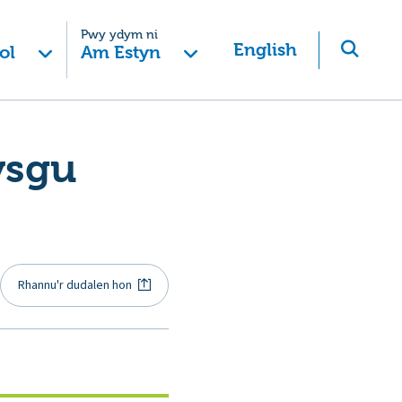
Pwy ydym ni
English
ol
Am Estyn
ysgu
Rhannu'r dudalen hon