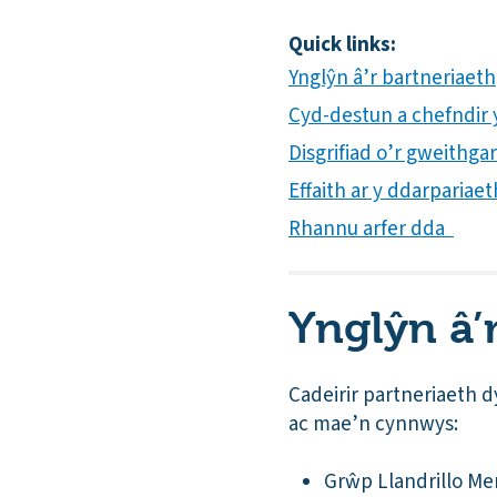
Quick links:
Ynglŷn â’r bartneriaeth
Cyd-destun a chefndir y
Disgrifiad o’r gweithg
Effaith ar y ddarpariae
Rhannu arfer dda
Ynglŷn â’
Cadeirir partneriaeth 
ac mae’n cynnwys:
Grŵp Llandrillo M