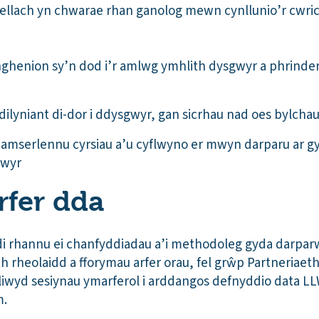
ellach yn chwarae rhan ganolog mewn cynllunio’r cwric
nghenion sy’n dod i’r amlwg ymhlith dysgwyr a phrindera
dilyniant di-dor i ddysgwyr, gan sicrhau nad oes bylcha
mserlennu cyrsiau a’u cyflwyno er mwyn darparu ar gyf
gwyr
rfer dda
i rhannu ei chanfyddiadau a’i methodoleg gyda darparwy
 rheolaidd a fforymau arfer orau, fel grŵp Partneriaet
wyd sesiynau ymarferol i arddangos defnyddio data LLW
m.