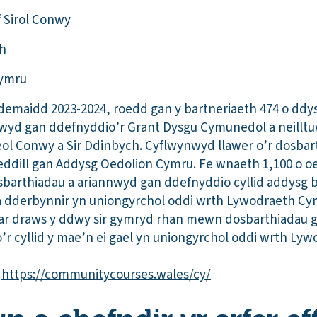
f Sirol Conwy
ch
Cymru
emaidd 2023-2024, roedd gan y bartneriaeth 474 o ddy
nwyd gan ddefnyddio’r Grant Dysgu Cymunedol a neill
ol Conwy a Sir Ddinbych. Cyflwynwyd llawer o’r dosba
weddill gan Addysg Oedolion Cymru. Fe wnaeth 1,100 o o
arthiadau a ariannwyd gan ddefnyddio cyllid addysg b
a dderbynnir yn uniongyrchol oddi wrth Lywodraeth Cy
r draws y ddwy sir gymryd rhan mewn dosbarthiadau 
r cyllid y mae’n ei gael yn uniongyrchol oddi wrth Ly
:
https://communitycourses.wales/cy/