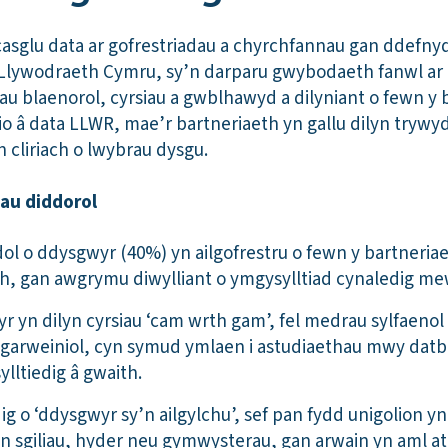
casglu data ar gofrestriadau a chyrchfannau gan ddefn
 Llywodraeth Cymru, sy’n darparu gwybodaeth fanwl ar 
u blaenorol, cyrsiau a gwblhawyd a dilyniant o fewn y b
io â data LLWR, mae’r bartneriaeth yn gallu dilyn trywy
 cliriach o lwybrau dysgu.
au diddorol
ol o ddysgwyr (40%) yn ailgofrestru o fewn y bartneriae
ch, gan awgrymu diwylliant o ymgysylltiad cynaledig m
r yn dilyn cyrsiau ‘cam wrth gam’, fel medrau sylfaenol
garweiniol, cyn symud ymlaen i astudiaethau mwy datb
lltiedig â gwaith.
 o ‘ddysgwyr sy’n ailgylchu’, sef pan fydd unigolion y
thrin sgiliau, hyder neu gymwysterau, gan arwain yn aml a