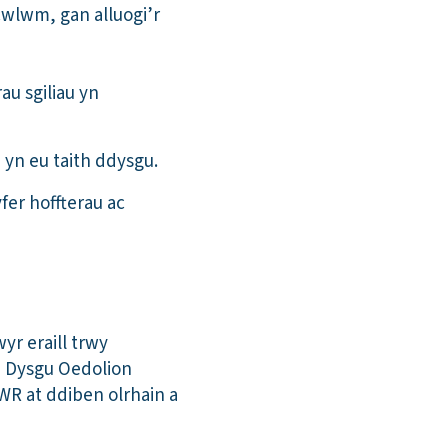
wlwm, gan alluogi’r
u sgiliau yn
u yn eu taith ddysgu.
er hoffterau ac
r eraill trwy
h Dysgu Oedolion
R at ddiben olrhain a