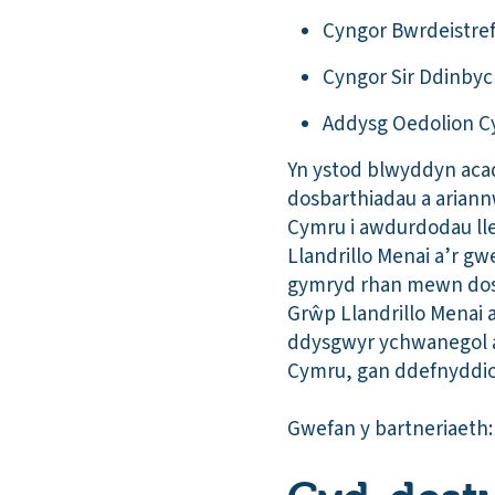
Cyngor Bwrdeistre
Cyngor Sir Ddinby
Addysg Oedolion 
Yn ystod blwyddyn acad
dosbarthiadau a arian
Cymru i awdurdodau lle
Llandrillo Menai a’r g
gymryd rhan mewn dosb
Grŵp Llandrillo Menai 
ddysgwyr ychwanegol a
Cymru, gan ddefnyddio’
Gwefan y bartneriaeth