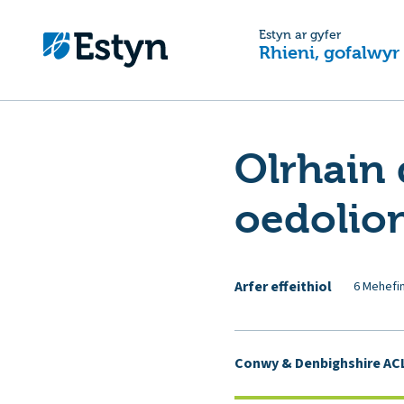
Estyn ar gyfer
Rhieni, gofalwyr
Olrhain 
oedolio
Arfer effeithiol
6 Mehefi
Conwy & Denbighshire ACL