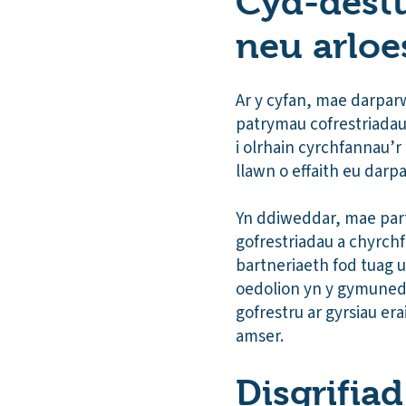
Cyd-destun
neu arloe
Ar y cyfan, mae darpar
patrymau cofrestriada
i olrhain cyrchfannau’r
llawn o effaith eu darp
Yn ddiweddar, mae par
gofrestriadau a chyrc
bartneriaeth fod tuag u
oedolion yn y gymuned 
gofrestru ar gyrsiau er
amser.
Disgrifia