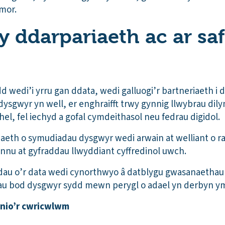
ymor.
r y ddarpariaeth ac ar s
d wedi’i yrru gan ddata, wedi galluogi’r bartneriaeth i 
dysgwyr yn well, er enghraifft trwy gynnig llwybrau d
hel, fel iechyd a gofal cymdeithasol neu fedrau digidol.
iaeth o symudiadau dysgwyr wedi arwain at welliant o 
annu at gyfraddau llwyddiant cyffredinol uwch.
u o’r data wedi cynorthwyo â datblygu gwasanaethau
hau bod dysgwyr sydd mewn perygl o adael yn derbyn y
nio’r cwricwlwm