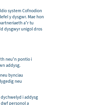
yddio system Cofnodion
lefel y dysgwr. Mae hon
artneriaeth a’r tu
dd dysgwyr unigol dros
th neu’n pontio i
ewn addysg.
 neu bynciau
lygedig neu
n dychwelyd i addysg
t dwf personol a