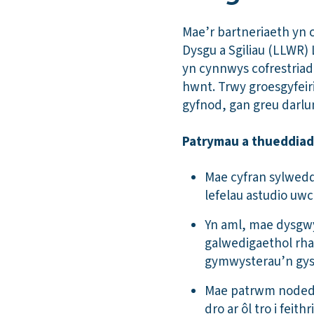
Mae’r bartneriaeth yn 
Dysgu a Sgiliau (LLWR)
yn cynnwys cofrestriada
hwnt. Trwy groesgyfeir
gyfnod, gan greu darlun
Patrymau a thueddiad
Mae cyfran sylwedd
lefelau astudio uw
Yn aml, mae dysgwy
galwedigaethol rha
gymwysterau’n gysy
Mae patrwm nodedig
dro ar ôl tro i fei