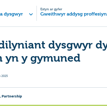
Estyn ar gyfer
 a dysgwyr
Gweithwyr addysg proffesiyn
dilyniant dysgwyr d
n yn y gymuned
n 2025
 Partnership