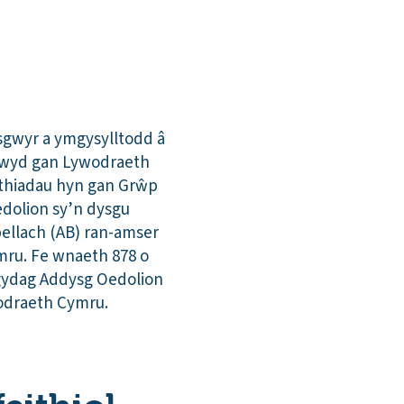
sgwyr a ymgysylltodd â
tuwyd gan Lywodraeth
rthiadau hyn gan Grŵp
edolion sy’n dysgu
ellach (AB) ran-amser
mru. Fe wnaeth 878 o
gydag Addysg Oedolion
wodraeth Cymru.