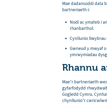
Mae dadansoddi data b
bartneriaeth i:
Nodi ac ymateb i a
rhanbarthol.
Cynllunio llwybrau 
Gwneud y mwyaf o a
ymrwymiadau dys
Rhannu a
Mae’r bartneriaeth wed
gyfarfodydd rhwydwaith
Gogledd Cymru. Cynhali
chynllunio’r cwricwlw