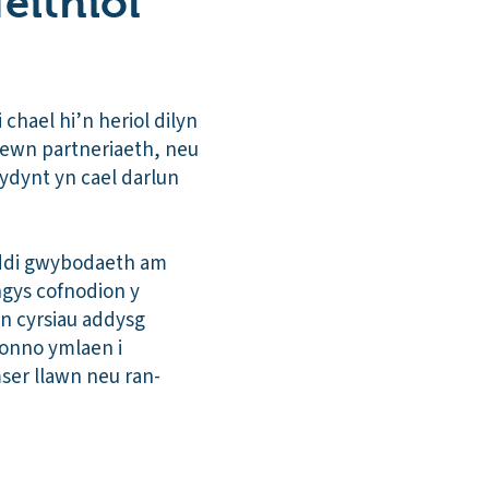
eithiol
hael hi’n heriol dilyn
ewn partneriaeth, neu
 ydynt yn cael darlun
oddi gwybodaeth am
gys cofnodion y
yn cyrsiau addysg
honno ymlaen i
mser llawn neu ran-