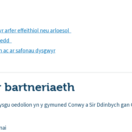
r arfer effeithiol neu arloesol
aredd
th ac ar safonau dysgwyr
r bartneriaeth
dysgu oedolion yn y gymuned Conwy a Sir Ddinbych gan 
enai