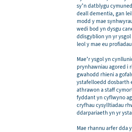
sy’n datblygu cymunedau
deall dementia, gan lei
modd y mae synhwyrau, f
wedi bod yn dysgu can
ddisgyblion yn yr ysgol
leol y mae eu profiada
Mae’r ysgol yn cynllun
prynhawniau agored i ri
gwahodd rhieni a gofalw
ystafelloedd dosbarth e
athrawon a staff cymor
fyddant yn cyflwyno a
cryfhau cysylltiadau rh
ddarpariaeth yn yr yst
Mae rhannu arfer dda y