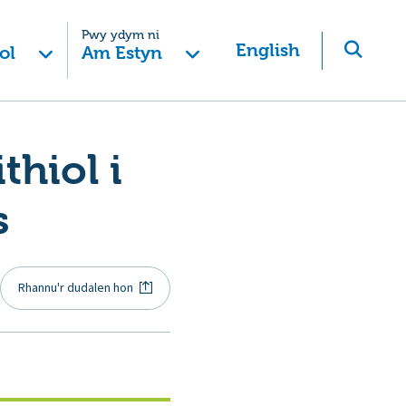
Pwy ydym ni
English
ol
Am Estyn
thiol i
s
Rhannu'r dudalen hon