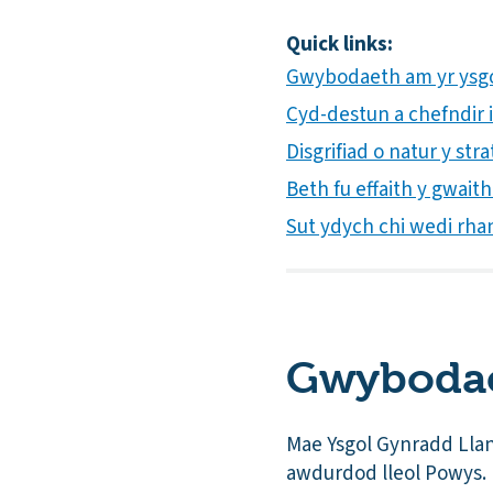
Quick links:
Gwybodaeth am yr ysg
Cyd-destun a chefndir i
Disgrifiad o natur y st
Beth fu effaith y gwait
Sut ydych chi wedi rha
Gwybodae
Mae Ysgol Gynradd Llana
awdurdod lleol Powys. 