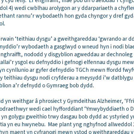
y cyd felly. Er enghraifft, mae pob un o aelodau’r cyngo
dol 4) wedi cwblhau arolygon ar y ddarpariaeth a chyfle
aethant rannu’r wybodaeth hon gyda chyngor y dref gyda
ol.
rwain ‘teithiau dysgu’ a gweithgareddau ‘gwrando ar dd
nyddio’r wybodaeth a gasglwyd o wneud hyn i nodi blae
enghraifft, nododd y disgyblion agweddau ar dechnole
allai’r ysgol eu defnyddio i gefnogi elfennau dysgu me
n cynllunio ar gyfer defnyddio TGCh mewn ffordd fwyf
y teithiau dysgu nodi cryfderau a meysydd i’w datblyg
lion a’r defnydd o Gymraeg bob dydd.
 yn weithgar â phrosiect y Gymdeithas Alzheimer, ‘Ffr
lywodraethwyr wedi cael hyfforddiant ‘Ymwybyddiaeth o 
n golygu gweithio trwy dasgau bob dydd ac ystyried yr 
tia yn eu hwynebu. Mae plant yng nghyfnod allweddol
 hyn maent yn cyfranogi mewn ystod o weithgareddau y