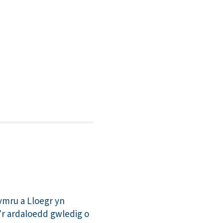
ymru a Lloegr yn
’r ardaloedd gwledig o