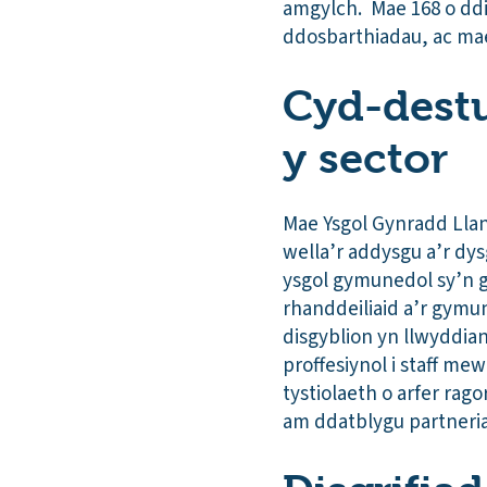
amgylch. Mae 168 o ddis
ddosbarthiadau, ac ma
Cyd-destu
y sector
Mae Ysgol Gynradd Llan
wella’r addysgu a’r dys
ysgol gymunedol sy’n 
rhanddeiliaid a’r gymun
disgyblion yn llwyddia
proffesiynol i staff me
tystiolaeth o arfer rag
am ddatblygu partneri