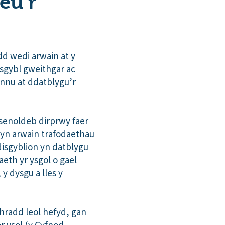
eu’r
dd wedi arwain at y
disgybl gweithgar ac
rannu at ddatblygu’r
senoldeb dirprwy faer
 yn arwain trafodaethau
disgyblion yn datblygu
eth yr ysgol o gael
y dysgu a lles y
hradd leol hefyd, gan