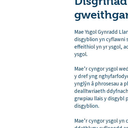
Disgrifiad
gweithga
Mae Ysgol Gynradd Llan
disgyblion yn cyflawni s
effeithiol yn yr ysgol,
ysgol.
Mae’r cyngor ysgol wed
y dref yng nghyfarfody
ynglŷn â phrosesau a p
dealltwriaeth ddyfnach
grwpiau llais y disgybl
disgyblion.
Mae’r cyngor ysgol yn 