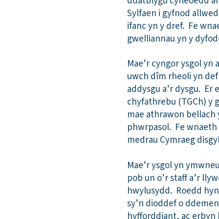
ddatblygu cyfleoedd ar 
Sylfaen i gyfnod allwed
ifanc yn y dref. Fe wn
gwelliannau yn y dyfod
Mae’r cyngor ysgol yn a
uwch dîm rheoli yn def
addysgu a’r dysgu. Er 
chyfathrebu (TGCh) y g
mae athrawon bellach y
phwrpasol. Fe wnaeth 
medrau Cymraeg disgyb
Mae’r ysgol yn ymwneud
pob un o’r staff a’r l
hwylusydd. Roedd hyn y
sy’n dioddef o ddemen
hyfforddiant, ac erbyn