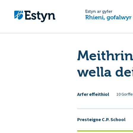
Estyn ar gyfer
Rhieni, gofalwyr
Meithrin
wella de
Arfer effeithiol
10 Gorffe
Presteigne C.P. School