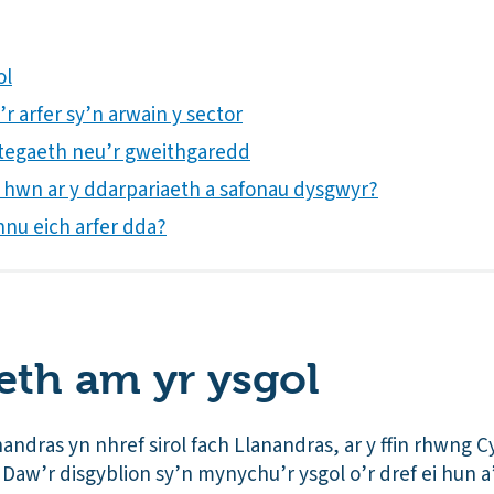
ol
’r arfer sy’n arwain y sector
rategaeth neu’r gweithgaredd
h hwn ar y ddarpariaeth a safonau dysgwyr?
nnu eich arfer dda?
th am yr ysgol
ndras yn nhref sirol fach Llanandras, ar y ffin rhwng C
Daw’r disgyblion sy’n mynychu’r ysgol o’r dref ei hun a