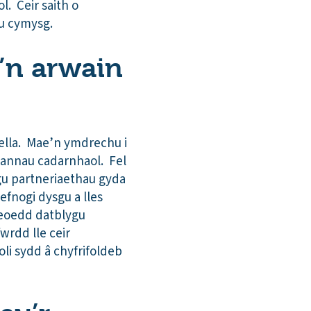
l. Ceir saith o
au cymysg.
y’n arwain
wella. Mae’n ymdrechu i
lliannau cadarnhaol. Fel
u partneriaethau gyda
efnogi dysgu a lles
leoedd datblygu
wrdd lle ceir
li sydd â chyfrifoldeb