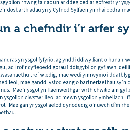
gyblion rhwng tair ac un ar ddeg oed ar gofrestr yr ysgo
e’r dosbarthiadau yn y Cyfnod Sylfaen yn rhai oedrann
n a chefndir i’r arfer s
andras yn ysgol fyfyriol ag ynddi ddiwylliant o hunan-
gu, ac i roi’r cyfleoedd gorau i ddisgyblion gyflawni dei
gwasanaethu tref wledig, mae wedi ymrwymo i ddatblyg
ed leol; mae ganddi ystod eang o bartneriaethau sy’n c
nnus. Mae’r ysgol yn flaenweithgar wrth chwilio am gyf
wn ysgolion clwstwr lleol ac mewn ysgolion ymhellach i ff
orol. Mae gan yr ysgol aelod dynodedig o’r uwch dîm rheo
aethau.