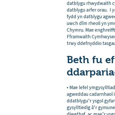
datblygu rhwydwaith cym
datblygu arfer orau. I 
fydd yn datblygu agwed
uwch dîm rheoli yn ymw
Chymru. Mae enghreifft
Fframwaith Cymhwysedd 
trwy ddefnyddio tasga
Beth fu e
ddarparia
• Mae lefel ymgysyllti
agweddau cadarnhaol i
ddatblygu’r ysgol gyfa
gysylltiedig â’r gymun
diwethaf, ac mae’r ysg