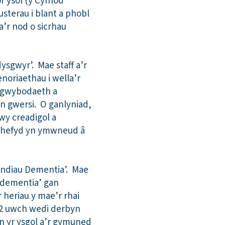
r ysol (y Cyfnod
usterau i blant a phobl
’r nod o sicrhau
ysgwyr’. Mae staff a’r
noriaethau i wella’r
g gwybodaeth a
wn gwersi. O ganlyniad,
wy creadigol a
u hefyd yn ymwneud â
indiau Dementia’. Mae
Ddementia’ gan
heriau y mae’r rhai
 2 uwch wedi derbyn
n yr ysgol a’r gymuned