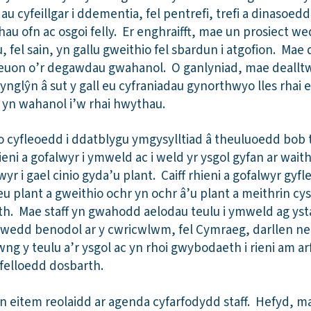
 cyfeillgar i ddementia, fel pentrefi, trefi a dinasoed
hau ofn ac osgoi felly. Er enghraifft, mae un prosiect we
el sain, yn gallu gweithio fel sbardun i atgofion. Mae 
euon o’r degawdau gwahanol. O ganlyniad, mae dealltw
 ynglŷn â sut y gall eu cyfraniadau gynorthwyo lles rhai 
u yn wahanol i’w rhai hwythau.
io cyfleoedd i ddatblygu ymgysylltiad â theuluoedd bob
eni a gofalwyr i ymweld ac i weld yr ysgol gyfan ar wai
yr i gael cinio gyda’u plant. Caiff rhieni a gofalwyr gyf
u plant a gweithio ochr yn ochr â’u plant a meithrin cys
th. Mae staff yn gwahodd aelodau teulu i ymweld ag ys
gwedd benodol ar y cwricwlwm, fel Cymraeg, darllen n
wng y teulu a’r ysgol ac yn rhoi gwybodaeth i rieni am ar
afelloedd dosbarth.
n eitem reolaidd ar agenda cyfarfodydd staff. Hefyd, m