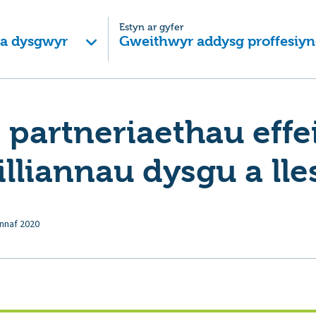
Estyn ar gyfer
 a dysgwyr
Gweithwyr addysg proffesiyn
 partneriaethau effei
illiannau dysgu a lle
nnaf 2020