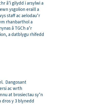
 â’i gilydd i arsylwi a
ewn ysgolion eraill a
ys staff ac aelodau’r
iwm rhanbarthol a
hynas â TGCh a’r
on, a datblygu rhifedd
hel. Dangosant
rsi ac wrth
nnu at brosiectau sy’n
 dros y 3 blynedd