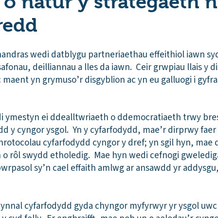
 o natur y strategaeth n
redd
andras wedi datblygu partneriaethau effeithiol iawn sy
afonau, deilliannau a lles da iawn. Ceir grwpiau llais y 
 ac maent yn grymuso’r disgyblion ac yn eu galluogi i gyf
i ymestyn ei ddealltwriaeth o ddemocratiaeth trwy bre
dd y cyngor ysgol. Yn y cyfarfodydd, mae’r dirprwy faer
hrotocolau cyfarfodydd cyngor y dref; yn sgil hyn, mae 
 o rôl swydd etholedig. Mae hyn wedi cefnogi gwelediga
 pwrpasol sy’n cael effaith amlwg ar ansawdd yr addysgu, 
cynnal cyfarfodydd gyda chyngor myfyrwyr yr ysgol uwc