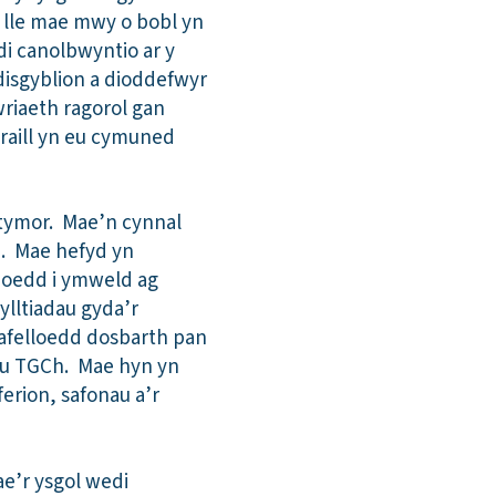
d lle mae mwy o bobl yn
di canolbwyntio ar y
disgyblion a dioddefwyr
riaeth ragorol gan
eraill yn eu cymuned
 tymor. Mae’n cynnal
th. Mae hefyd yn
leoedd i ymweld ag
ylltiadau gyda’r
tafelloedd dosbarth pan
eu TGCh. Mae hyn yn
ferion, safonau a’r
ae’r ysgol wedi