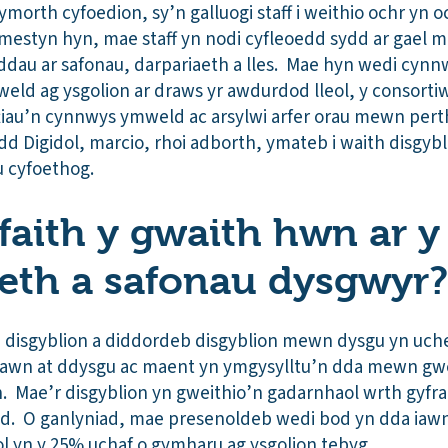
orth cyfoedion, sy’n galluogi staff i weithio ochr yn ochr
ymestyn hyn, mae staff yn nodi cyfleoedd sydd ar gael m
dau ar safonau, darpariaeth a lles. Mae hyn wedi cynnw
eld ag ysgolion ar draws yr awdurdod lleol, y consort
iau’n cynnwys ymweld ac arsylwi arfer orau mewn pert
Digidol, marcio, rhoi adborth, ymateb i waith disgybli
u cyfoethog.
ffaith y gwaith hwn ar y
eth a safonau dysgwyr?
ad disgyblion a diddordeb disgyblion mewn dysgu yn uc
awn at ddysgu ac maent yn ymgysylltu’n dda mewn gwe
n. Mae’r disgyblion yn gweithio’n gadarnhaol wrth gyfra
ed. O ganlyniad, mae presenoldeb wedi bod yn dda iawn
ol yn y 25% uchaf o gymharu ag ysgolion tebyg.