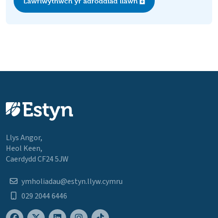
Lawrlwythwch yr adroddiad llawn
Llys Angor,
Heol Keen,
Caerdydd CF24 5JW
ymholiadau@estyn.llyw.cymru
029 2044 6446