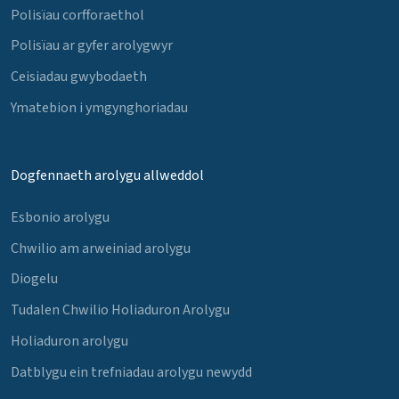
Polisïau corfforaethol
Polisïau ar gyfer arolygwyr
Ceisiadau gwybodaeth
Ymatebion i ymgynghoriadau
Dogfennaeth arolygu allweddol
Esbonio arolygu
Chwilio am arweiniad arolygu
Diogelu
Tudalen Chwilio Holiaduron Arolygu
Holiaduron arolygu
Datblygu ein trefniadau arolygu newydd