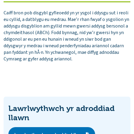
Caiff bron pob disgybl gyfleoedd yn yr ysgol i ddysgu sut i reoli
eu cyllid, a datblygu eu medrau. Mae’r rhan fwyaf o ysgolion yn
addysgu disgyblion am gyllid mewn gwersi addysg bersonol a
chymdeithasol (ABCh). Fodd bynnag, nid yw’r gwersi hyn yn
ddigonol ar eu pen eu hunain i wneud yn siwr bod gan
ddysgwyr y medrau i wneud penderfyniadau ariannol cadarn
pan fyddant yn hÅ·n. Yn ychwanegol, mae diffyg adnoddau
Cymraeg ar gyfer addysg ariannol.
Lawrlwythwch yr adroddiad
llawn