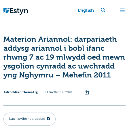
English
Materion Ariannol: darpariaeth
addysg ariannol i bobl ifanc
rhwng 7 ac 19 mlwydd oed mewn
ysgolion cynradd ac uwchradd
yng Nghymru – Mehefin 2011
Adroddiad thematig
31 Gorffennaf 2020
Lawrlwytho'r adroddiad