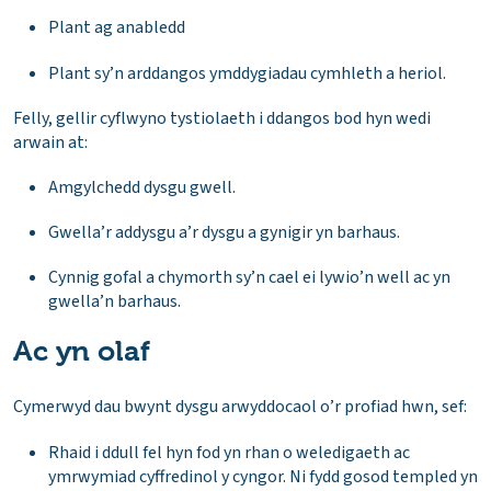
Plant ag anabledd
Plant sy’n arddangos ymddygiadau cymhleth a heriol.
Felly, gellir cyflwyno tystiolaeth i ddangos bod hyn wedi
arwain at:
Amgylchedd dysgu gwell.
Gwella’r addysgu a’r dysgu a gynigir yn barhaus.
Cynnig gofal a chymorth sy’n cael ei lywio’n well ac yn
gwella’n barhaus.
Ac yn olaf
Cymerwyd dau bwynt dysgu arwyddocaol o’r profiad hwn, sef:
Rhaid i ddull fel hyn fod yn rhan o weledigaeth ac
ymrwymiad cyffredinol y cyngor. Ni fydd gosod templed yn