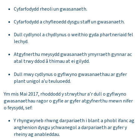
Cyfarfodydd rheoli un gwasanaeth.
Cyfarfodydd a chyfleoedd dysgu staff un gwasanaeth.
Dull cydlynol a chydlynus o weithio gyda phartneriaid fel
Iechyd.
Atgyfnerthu meysydd gwasanaeth ymyrraeth gynnar ac
atal trwy ddod â thimau at ei gilydd.
Dull mwy cydlynus o gyflwyno gwasanaethau ar gyfer
plant unigol a’u teuluoedd.
Ym mis Mai 2017, rhoddodd y strwythur a’r dull o gyflwyno
gwasanaethau ragor o gyfle ar gyfer atgyfnerthu mewn nifer
o feysydd, sef:
Y rhyngwyneb rhwng darpariaeth i blant a phobl ifanc ag
anghenion dysgu ychwanegol a darpariaeth ar gyfer y
rheiny ag anableddau.