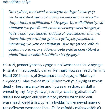
Adroddodd hefyd:
Dros gyfnod, mae uwch arweinyddiaeth gref iawn yn yr
awdurdod lleol wedi sicrhau ffocws penderfynol ar wella
darpariaeth a deilliannau i ddysgwyr. Un o effeithiau hynod
effeithiol hyn yw’r ffordd y mae arweinwyr wedi dangos yr
hyder i uno’r gwasanaeth addysg a’r gwasanaeth plant yn
ddiweddar yn un adran gyfunol i gyflwyno gwasanaeth
integredig cydlynus ac effeithlon. Mae hyn yn cael effaith
gadarnhaol iawn ar y ddarpariaeth sydd ar gael i blant a
phobl ifanc, ac effaith fuddiol ar les dysgwyr
Yn 2015, penderfynodd y Cyngor uno Gwasanaethau Addysg a
Phlant a Theuluoedd o dan un Pennaeth Gwasanaeth. Ym mis
Ebrill 2016, lansiwyd Gwasanaethau Addysg a Phlant yn
swyddogol. Mae cyd-destun Sir Ddinbych yn bwysig er mwyn
deall y rhesymeg ar gyfer uno’r gwasanaethau, a’r dull o
wneud hynny. Ar y cychwyn, roedd yn cael ei gydnabod a’i
ddeall bod angen dull sensitif ac ystyriol wrth uno dau
wasanaeth oedd â risg uchel; a byddai hyn yn newid mawr o
ran cyflwyno gwasanaethau. Felly, cafodd y gyfarwyddeb a’r