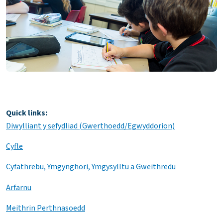
Quick links:
Diwylliant y sefydliad (Gwerthoedd/Egwyddorion)
Cyfle
Cyfathrebu, Ymgynghori, Ymgysylltu a Gweithredu
Arfarnu
Meithrin Perthnasoedd