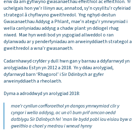
enw da am gyflwyno gwasanaethau effeithiol ac effeithlon. Yr
uchelgais hon yw’r llinyn aur, annatod, sy’n cysylltu’r cyfeiriad
strategol â chyflwyno gweithredol. Yng nghyd-destun
Gwasanaethau Addysg a Phlant, mae’n ategu’r ymrwymiad i
wella canlyniadau addysg a chadw plant yn ddiogel rhag
niwed. Mae hyn wedi bod yn ysgogiad allweddol o ran
dylanwadu ar y penderfyniadau am arweinyddiaeth strategol a
gweithredol a wna’r gwasanaeth.
Cadarnhawyd cryfder y dull hwn gan y barnau a ddyfarnwyd yn
arolygiadau Estyn yn 2012 a 2018. Yn y ddau arolygiad,
dyfarnwyd barn ‘Rhagorol’ i Sir Ddinbych ar gyfer
arweinyddiaeth a rheolaeth.
Dyma a adroddwyd yn arolygiad 2018:
mae’r cynllun corfforaethol yn dangos ymrwymiad clir y
cyngor i wella addysg, ac un o’i bum prif amcan oedd
datblygu Sir Ddinbych fel ‘man lle bydd pobl iau eisiau byw a
gweithio a chael y medrau i wneud hynny