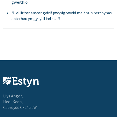
gweithio.
Ni ellir tanamcangyfrif pwysigrwydd meithrin perthynas
a sicrhau ymgysylltiad staff.
Llys Angor,
Heol Keen,
Caerdydd CF24 5JW