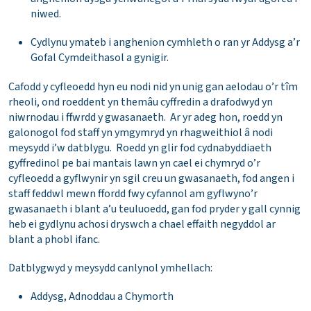
niwed.
Cydlynu ymateb i anghenion cymhleth o ran yr Addysg a’r
Gofal Cymdeithasol a gynigir.
Cafodd y cyfleoedd hyn eu nodi nid yn unig gan aelodau o’r tîm
rheoli, ond roeddent yn themâu cyffredin a drafodwyd yn
niwrnodau i ffwrdd y gwasanaeth. Ar yr adeg hon, roedd yn
galonogol fod staff yn ymgymryd yn rhagweithiol â nodi
meysydd i’w datblygu. Roedd yn glir fod cydnabyddiaeth
gyffredinol pe bai mantais lawn yn cael ei chymryd o’r
cyfleoedd a gyflwynir yn sgil creu un gwasanaeth, fod angen i
staff feddwl mewn ffordd fwy cyfannol am gyflwyno’r
gwasanaeth i blant a’u teuluoedd, gan fod pryder y gall cynnig
heb ei gydlynu achosi dryswch a chael effaith negyddol ar
blant a phobl ifanc.
Datblygwyd y meysydd canlynol ymhellach:
Addysg, Adnoddau a Chymorth