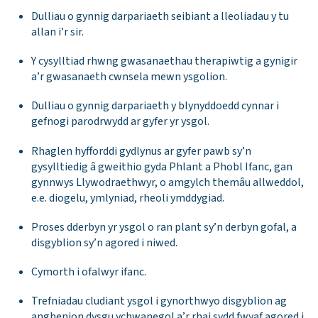
Dulliau o gynnig darpariaeth seibiant a lleoliadau y tu
allan i’r sir.
Y cysylltiad rhwng gwasanaethau therapiwtig a gynigir
a’r gwasanaeth cwnsela mewn ysgolion.
Dulliau o gynnig darpariaeth y blynyddoedd cynnar i
gefnogi parodrwydd ar gyfer yr ysgol.
Rhaglen hyfforddi gydlynus ar gyfer pawb sy’n
gysylltiedig â gweithio gyda Phlant a Phobl Ifanc, gan
gynnwys Llywodraethwyr, o amgylch themâu allweddol,
e.e. diogelu, ymlyniad, rheoli ymddygiad.
Proses dderbyn yr ysgol o ran plant sy’n derbyn gofal, a
disgyblion sy’n agored i niwed.
Cymorth i ofalwyr ifanc.
Trefniadau cludiant ysgol i gynorthwyo disgyblion ag
anghenion dysgu ychwanegol a’r rhai sydd fwyaf agored i