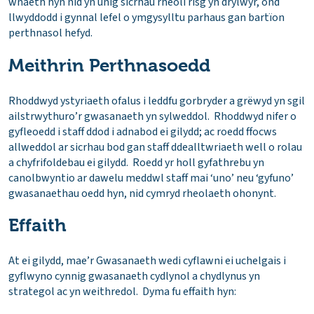
wnaeth hyn nid yn unig sicrhau rheoli risg yn drylwyr, ond
llwyddodd i gynnal lefel o ymgysylltu parhaus gan bartïon
perthnasol hefyd.
Meithrin Perthnasoedd
Rhoddwyd ystyriaeth ofalus i leddfu gorbryder a grëwyd yn sgil
ailstrwythuro’r gwasanaeth yn sylweddol. Rhoddwyd nifer o
gyfleoedd i staff ddod i adnabod ei gilydd; ac roedd ffocws
allweddol ar sicrhau bod gan staff ddealltwriaeth well o rolau
a chyfrifoldebau ei gilydd. Roedd yr holl gyfathrebu yn
canolbwyntio ar dawelu meddwl staff mai ‘uno’ neu ‘gyfuno’
gwasanaethau oedd hyn, nid cymryd rheolaeth ohonynt.
Effaith
At ei gilydd, mae’r Gwasanaeth wedi cyflawni ei uchelgais i
gyflwyno cynnig gwasanaeth cydlynol a chydlynus yn
strategol ac yn weithredol. Dyma fu effaith hyn: