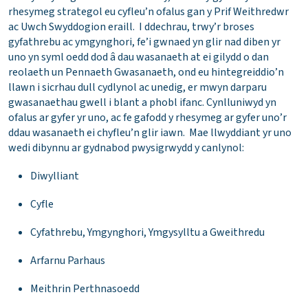
rhesymeg strategol eu cyfleu’n ofalus gan y Prif Weithredwr
ac Uwch Swyddogion eraill. I ddechrau, trwy’r broses
gyfathrebu ac ymgynghori, fe’i gwnaed yn glir nad diben yr
uno yn syml oedd dod â dau wasanaeth at ei gilydd o dan
reolaeth un Pennaeth Gwasanaeth, ond eu hintegreiddio’n
llawn i sicrhau dull cydlynol ac unedig, er mwyn darparu
gwasanaethau gwell i blant a phobl ifanc. Cynlluniwyd yn
ofalus ar gyfer yr uno, ac fe gafodd y rhesymeg ar gyfer uno’r
ddau wasanaeth ei chyfleu’n glir iawn. Mae llwyddiant yr uno
wedi dibynnu ar gydnabod pwysigrwydd y canlynol:
Diwylliant
Cyfle
Cyfathrebu, Ymgynghori, Ymgysylltu a Gweithredu
Arfarnu Parhaus
Meithrin Perthnasoedd