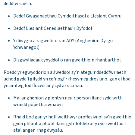
deddfwriaeth:
Deddf Gwasanaethau Cymdeithasol a Llesiant Cymru
Deddf Llesiant Cenedlaethau’r Dyfodol
Y diwygio a ragwelir o ran ADY (Anghenion Dysgu
Ychwanegol)
Disgwyliadau cynyddol o ran gweithio’n rhanbarthol
Roedd yr egwyddorion allweddol sy’n ategu’r ddeddfwriaeth
uchod gyda’i gilydd yn cefnogi’r rhesymeg dros uno, gan ei bod
yn amlwg fod ffocws ar y cyd ar sicrhau:
Mai anghenion y plentyn neu’r person ifanc sydd wrth
wraidd popeth a wnawn.
Rhaid bod gan yr holl weithwyr proffesiynol sy’n gweithio
gyda phlant a phobl ifanc gyfrifoldeb ar y cyd i weithio i
atal angen rhag dwysáu.