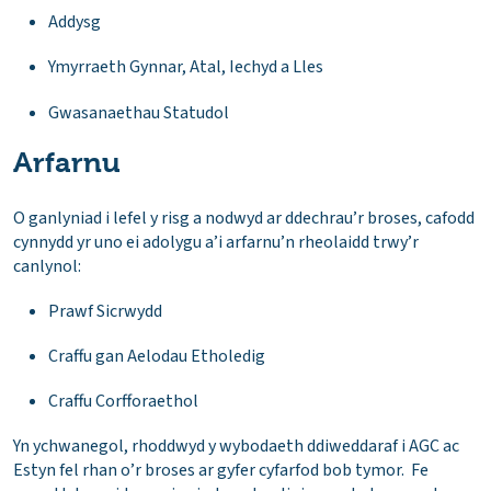
Addysg
Ymyrraeth Gynnar, Atal, Iechyd a Lles
Gwasanaethau Statudol
Arfarnu
O ganlyniad i lefel y risg a nodwyd ar ddechrau’r broses, cafodd
cynnydd yr uno ei adolygu a’i arfarnu’n rheolaidd trwy’r
canlynol:
Prawf Sicrwydd
Craffu gan Aelodau Etholedig
Craffu Corfforaethol
Yn ychwanegol, rhoddwyd y wybodaeth ddiweddaraf i AGC ac
Estyn fel rhan o’r broses ar gyfer cyfarfod bob tymor. Fe