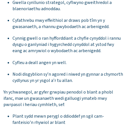
Gwella cynllunio strategol, cyflwyno gweithredol a
blaenoriaethu adnoddau.
Cyfathrebu mwy effeithiol ar draws pob tîm yn y
gwasanaeth, a rhannu gwybodaeth ac arbenigedd.
Cynnig gwell o ran hyfforddiant a chyfle cynyddol i rannu
dysgu o ganlyniad i hygyrchedd cynyddol at ystod fwy
eang ac amrywiol o wybodaeth ac arbenigedd.
Cyfleu a deall angen yn well.
Nodi disgyblion sy’n agored i niwed yn gynnar a chymorth
cydlynus yn yr ysgol a’r tu allan.
Yn ychwanegol, ar gyfer grwpiau penodol o blant a phobl
ifanc, mae un gwasanaeth wedi galluogi ymateb mwy
pwrpasol i heriau cymhleth, sef:
Plant sydd mewn perygl o ddioddef yn sgil cam-
fanteisio’n rhywiol ar blant