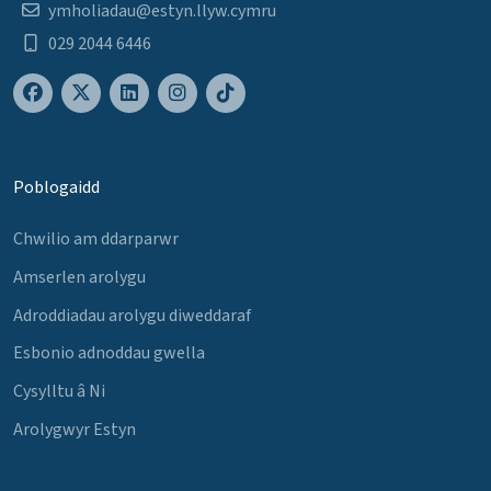
ymholiadau@estyn.llyw.cymru
029 2044 6446
Poblogaidd
Chwilio am ddarparwr
Amserlen arolygu
Adroddiadau arolygu diweddaraf
Esbonio adnoddau gwella
Cysylltu â Ni
Arolygwyr Estyn