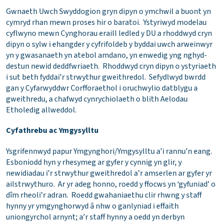
Gwnaeth Uwch Swyddogion gryn dipyn o ymchwil a buont yn
cymryd rhan mewn proses hir o baratoi. Ystyriwyd modelau
cyflwyno mewn Cynghorau eraill ledled y DU a rhoddwyd cryn
dipyn o sylw i ehangder y cyfrifoldeb y byddai uwch arweinwyr
yn y gwasanaeth yn atebol amdano, yn enwedig yng nghyd-
destun newid deddfwriaeth. Rhoddwyd cryn dipyn o ystyriaeth
i sut beth fyddai’r strwythur gweithredol. Sefydlwyd bwrdd
gan y Cyfarwyddwr Corfforaethol i oruchwylio datblygu a
gweithredu, a chafwyd cynrychiolaeth o blith Aelodau
Etholedig allweddol.
Cyfathrebu ac Ymgysylltu
Ysgrifennwyd papur Ymgynghori/Ymgysylltu a’i rannu’n eang.
Esboniodd hyn y rhesymeg ar gyfer y cynnig yn glir, y
newidiadau i’r strwythur gweithredol a’r amserlen ar gyfer yr
ailstrwythuro. Ar yr adeg honno, roedd y ffocws yn ‘gyfuniad’ o
dîm rheoli’r adran. Roedd gwahaniaethu clir rhwng y staff
hynny yr ymgynghorwyd â nhw o ganlyniad i effaith
uniongyrchol arnynt; a’r staff hynny a oedd yn derbyn