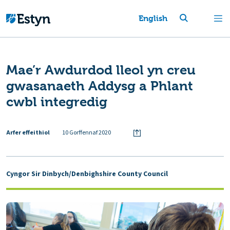
English
Mae’r Awdurdod lleol yn creu
gwasanaeth Addysg a Phlant
cwbl integredig
Arfer effeithiol
10 Gorffennaf 2020
Cyngor Sir Dinbych/Denbighshire County Council