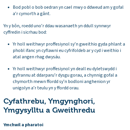
Bod pobl o bob oedran yn cael mwy o ddweud am y gofal
a’r cymorth a gânt.
Yn y bôn, roedd uno’r ddau wasanaeth yn ddull synnwyr
cyffredin i sicrhau bod:
Yr holl weithwyr proffesiynol sy’n gweithio gyda phlant a
phobl ifanc yn cyflawni eu cyfrifoldeb ar y cyd i weithio i
atal angen rhag dwysáu.
Yr holl weithwyr proffesiynol yn deall eu dyletswydd i
gyfrannu at ddarparu’r dysgu gorau, a chynnig gofal a
chymorth mewn ffordd sy’n bodloni anghenion yr
unigolyn a’r teulu yn y ffordd orau.
Cyfathrebu, Ymgynghori,
Ymgysylltu a Gweithredu
Ymchwil a pharatoi