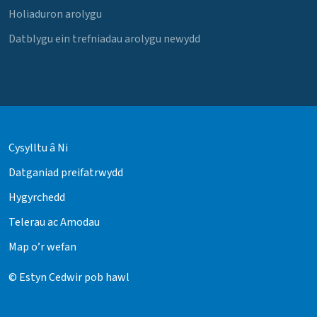
Holiaduron arolygu
Datblygu ein trefniadau arolygu newydd
Cysylltu â Ni
Datganiad preifatrwydd
Hygyrchedd
Telerau ac Amodau
Map o’r wefan
© Estyn Cedwir pob hawl