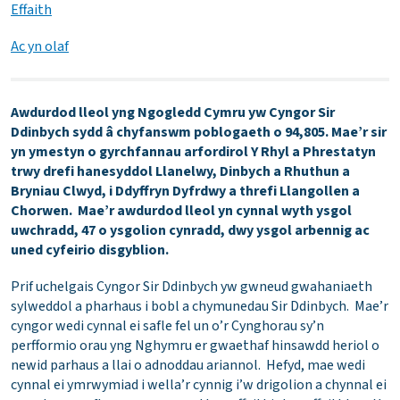
Effaith
Ac yn olaf
Awdurdod lleol yng Ngogledd Cymru yw Cyngor Sir
Ddinbych sydd â chyfanswm poblogaeth o 94,805. Mae’r sir
yn ymestyn o gyrchfannau arfordirol Y Rhyl a Phrestatyn
trwy drefi hanesyddol Llanelwy, Dinbych a Rhuthun a
Bryniau Clwyd, i Ddyffryn Dyfrdwy a threfi Llangollen a
Chorwen. Mae’r awdurdod lleol yn cynnal wyth ysgol
uwchradd, 47 o ysgolion cynradd, dwy ysgol arbennig ac
uned cyfeirio disgyblion.
Prif uchelgais Cyngor Sir Ddinbych yw gwneud gwahaniaeth
sylweddol a pharhaus i bobl a chymunedau Sir Ddinbych. Mae’r
cyngor wedi cynnal ei safle fel un o’r Cynghorau sy’n
perfformio orau yng Nghymru er gwaethaf hinsawdd heriol o
newid parhaus a llai o adnoddau ariannol. Hefyd, mae wedi
cynnal ei ymrwymiad i wella’r cynnig i’w drigolion a chynnal ei