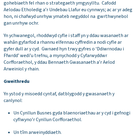
gohebiaeth fel rhan o strategaeth ymgysylltu. Cafodd
Aelodau Etholedig a’r Undebau Llafur eu cynnwys; ac ar yr adeg
hon, ni chafwyd unrhyw ymateb negyddol na gwrthwynebol
gan unrhyw ochr.
Yn ychwanegol, rhoddwyd cyfle i staff yn y ddau wasanaeth ar
wahân gyfarfod a rhannu elfennau cyffredin a nodi cyfle ar
gyfer dull ar y cyd. Gwnaed hyn trwy gyfres o ‘Ddiwrnodau i
Ffwrdd’ wedi’u trefnu, a mynychodd y Cyfarwyddwr
Corfforaethol, y ddau Bennaeth Gwasanaeth a’r Aelod
Arweiniol y rhain.
Gweithredu
Yn ystod y misoedd cyntaf, datblygodd y gwasanaeth y
canlynol:
Un Cynllun Busnes gyda blaenoriaethau ar y cyd i gefnogi
cyflwyno’r Cynllun Corfforaethol.
Un tîm arweinyddiaeth.