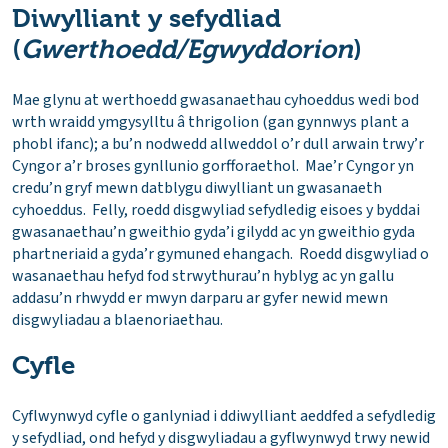
Diwylliant y sefydliad
(
Gwerthoedd/Egwyddorion
)
Mae glynu at werthoedd gwasanaethau cyhoeddus wedi bod
wrth wraidd ymgysylltu â thrigolion (gan gynnwys plant a
phobl ifanc); a bu’n nodwedd allweddol o’r dull arwain trwy’r
Cyngor a’r broses gynllunio gorfforaethol. Mae’r Cyngor yn
credu’n gryf mewn datblygu diwylliant un gwasanaeth
cyhoeddus. Felly, roedd disgwyliad sefydledig eisoes y byddai
gwasanaethau’n gweithio gyda’i gilydd ac yn gweithio gyda
phartneriaid a gyda’r gymuned ehangach. Roedd disgwyliad o
wasanaethau hefyd fod strwythurau’n hyblyg ac yn gallu
addasu’n rhwydd er mwyn darparu ar gyfer newid mewn
disgwyliadau a blaenoriaethau.
Cyfle
Cyflwynwyd cyfle o ganlyniad i ddiwylliant aeddfed a sefydledig
y sefydliad, ond hefyd y disgwyliadau a gyflwynwyd trwy newid