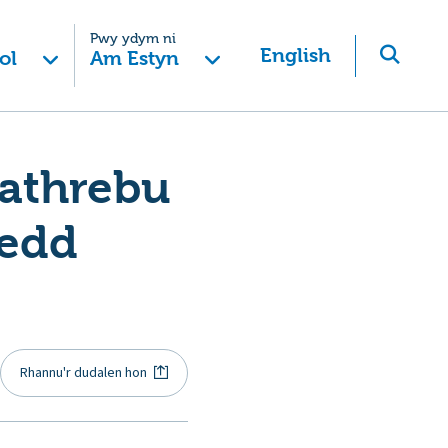
Pwy ydym ni
English
ol
Am Estyn
fathrebu
hedd
Rhannu'r dudalen hon