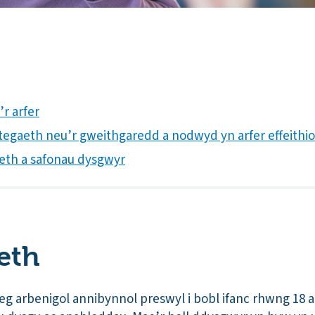
’r arfer
rategaeth neu’r gweithgaredd a nodwyd yn arfer effeithio
iaeth a safonau dysgwyr
eth
eg arbenigol annibynnol preswyl i bobl ifanc rhwng 18 a