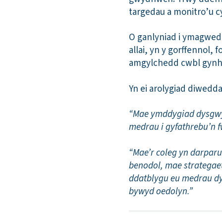
targedau a monitro’u 
O ganlyniad i ymagwedd 
allai, yn y gorffennol,
amgylchedd cwbl gynhwys
Yn ei arolygiad diwedd
“Mae ymddygiad dysgwyr
medrau i gyfathrebu’n f
“Mae’r coleg yn darparu 
benodol, mae strategaeth
ddatblygu eu medrau dys
bywyd oedolyn.”