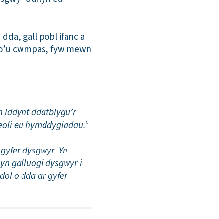
dda, gall pobl ifanc a
au o’u cwmpas, fyw mewn
 iddynt ddatblygu’r
heoli eu hymddygiadau.”
 gyfer dysgwyr. Yn
 yn galluogi dysgwyr i
dol o dda ar gyfer