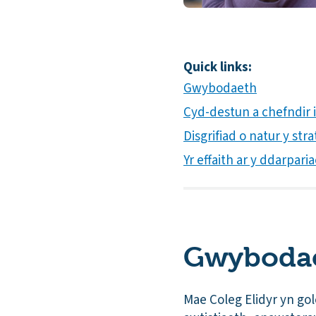
Quick links:
Gwybodaeth
Cyd-destun a chefndir i
Disgrifiad o natur y st
Yr effaith ar y ddarpar
Gwyboda
Mae Coleg Elidyr yn gol