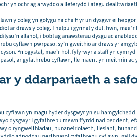
ochr yn ochr ag arwyddo a lleferydd i ategu dealltwriae
lawn y coleg yn golygu na chaiff yr un dysgwr ei hepgo
yddiol ar draws y coleg. I helpu i gynnal y dull hwn, mae’r
dilysu’n allanol, i bobl ag anawsterau dysgu ac anabled
rebu cyflawn pwrpasol sy’n gweithio ar draws yr amgyl
u cyson. Yn ogystal, mae’r holl fyfyrwyr a staff yn cymr
sol, ar gyfathrebu cyflawn, lle maent yn meithrin ac 
 ar y ddarpariaeth a sa
ebu cyflawn yn magu hyder dysgwyr yn eu hamgylchedd
yo dysgwyr i gyfathrebu mewn ffyrdd nad oeddent, efa
wy o ryngweithiadau, hunaneiriolaeth, llesiant, hunand
ddio adnoddau perthnasol cyfathrebu cyflawn, gall dy