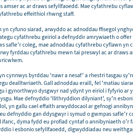
s amser ac ar draws sefyllfaoedd. Mae cyfathrebu cyflaw
yfathrebu effeithiol rhwng staff.
 yn cyfuno siarad, arwyddo ac adnoddau ffisegol ynghyd
tegu cyfathrebu geiriol a defnyddir amrywiaeth o offer 
ws safle’r coleg, mae adnoddau cyfathrebu cyflawn yn c
 trwy fyrddau cyfathrebu mewn tai preswyl ac ar draws 
cwricwlwm.
yn cynnwys byrddau ‘nawr a nesaf’ a rhestri tasgau sy
gu dealltwriaeth. Gall adnoddau eraill, fel ‘matiau siara
i gynorthwyo dysgwyr nad ydynt yn eiriol i fyfyrio ar 
sgu. Mae defnyddio ‘llithryddion dilyniant’, sy’n esbon
l, yn gallu cael effaith arwyddocaol ar gefnogi annibyn
el eu defnyddio gan ddysgwyr i symud o gwmpas safle’r c
 ifanc, dyma fydd eu profiad cyntaf o annibyniaeth o’r fa
ddio i esbonio sefyllfaoedd, digwyddiadau neu weithga