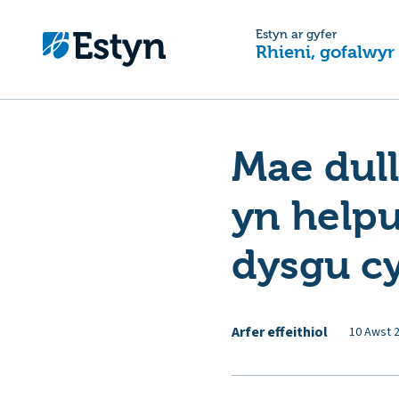
Estyn ar gyfer
Rhieni, gofalwyr
Mae dull
yn help
dysgu c
Arfer effeithiol
10 Awst 