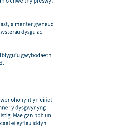
un o chwe thŷ preswyl
cwast, a menter gwneud
nawsterau dysgu ac
datblygu’u gwybodaeth
d.
wer ohonynt yn eiriol
nner y dysgwyr yng
istig. Mae gan bob un
cael ei gyfleu iddyn