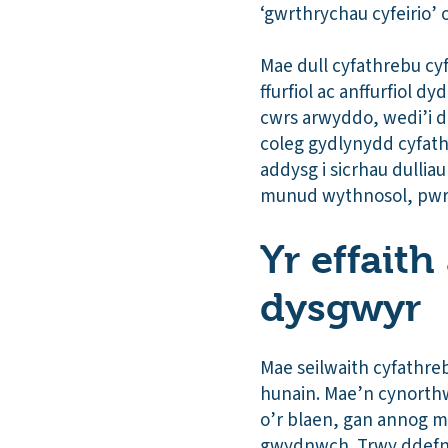
‘gwrthrychau cyfeirio’ 
Mae dull cyfathrebu cyf
ffurfiol ac anffurfiol d
cwrs arwyddo, wedi’i d
coleg gydlynydd cyfath
addysg i sicrhau dullia
munud wythnosol, pwrpa
Yr effaith
dysgwyr
Mae seilwaith cyfathr
hunain. Mae’n cynorthw
o’r blaen, gan annog m
gwydnwch. Trwy ddefny