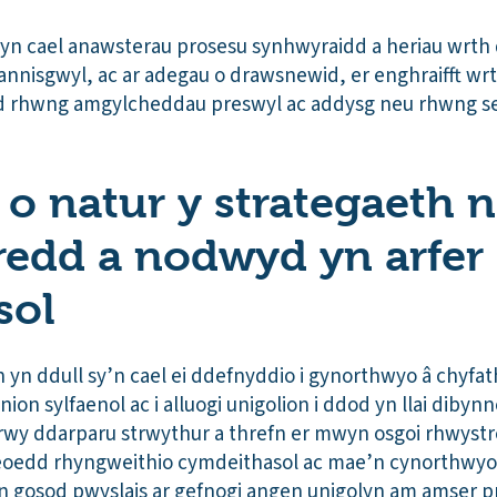
yn cael anawsterau prosesu synhwyraidd a heriau wrth 
 annisgwyl, ac ar adegau o drawsnewid, er enghraifft wrt
 rhwng amgylcheddau preswyl ac addysg neu rhwng se
 o natur y strategaeth n
edd a nodwyd yn arfer e
sol
 yn ddull sy’n cael ei ddefnyddio i gynorthwyo â chyfa
n sylfaenol ac i alluogi unigolion i ddod yn llai dibynno
wy ddarparu strwythur a threfn er mwyn osgoi rhwystr
eoedd rhyngweithio cymdeithasol ac mae’n cynorthwyo u
 gosod pwyslais ar gefnogi angen unigolyn am amser pr