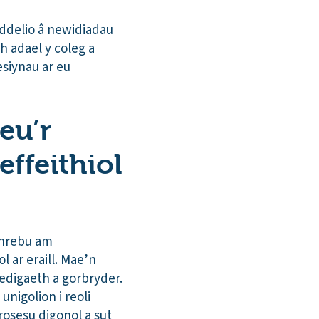
ddelio â newidiadau
h adael y coleg a
siynau ar eu
eu’r
ffeithiol
threbu am
l ar eraill. Mae’n
edigaeth a gorbryder.
nigolion i reoli
osesu digonol a sut