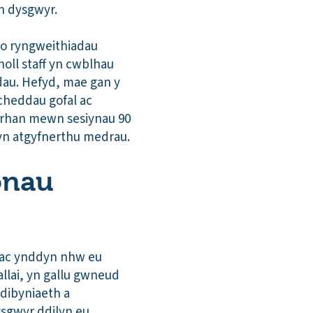
th dysgwyr.
r o ryngweithiadau
 holl staff yn cwblhau
dau. Hefyd, mae gan y
cheddau gofal ac
yd rhan mewn sesiynau 90
yn atgyfnerthu medrau.
fonau
 ac ynddyn nhw eu
llai, yn gallu gwneud
dibyniaeth a
sgwyr ddilyn eu