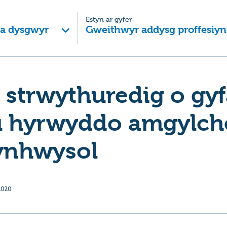
Estyn ar gyfer
 a dysgwyr
Gweithwyr addysg proffesiyn
 strwythuredig o gy
u hyrwyddo amgylc
ynhwysol
2020