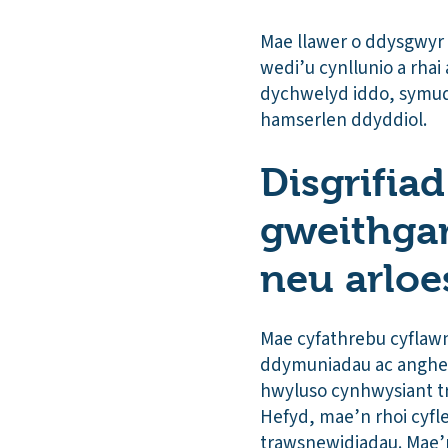
Mae llawer o ddysgwyr 
wedi’u cynllunio a rhai
dychwelyd iddo, symud
hamserlen ddyddiol.
Disgrifiad
gweithgar
neu arloe
Mae cyfathrebu cyflawn
ddymuniadau ac anghenio
hwyluso cynhwysiant tr
Hefyd, mae’n rhoi cyfl
trawsnewidiadau. Mae’n