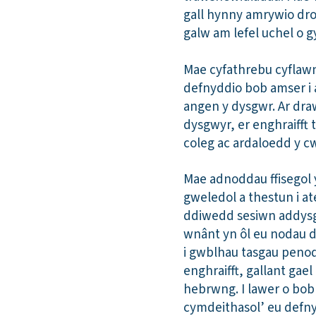
gall hynny amrywio dro
galw am lefel uchel o g
Mae cyfathrebu cyflawn
defnyddio bob amser i a
angen y dysgwr. Ar dra
dysgwyr, er enghraifft
coleg ac ardaloedd y 
Mae adnoddau ffisegol 
gweledol a thestun i ate
ddiwedd sesiwn addysgu 
wnânt yn ôl eu nodau dy
i gwblhau tasgau penodo
enghraifft, gallant ga
hebrwng. I lawer o bobl
cymdeithasol’ eu defny