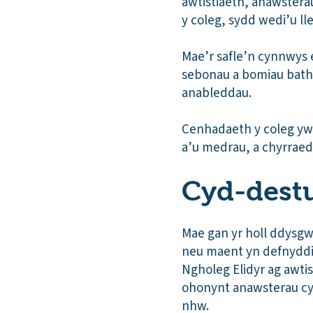
awtistiaeth, anawstera
y coleg, sydd wedi’u l
Mae’r safle’n cynnwys 
sebonau a bomiau bath. 
anableddau.
Cenhadaeth y coleg yw
a’u medrau, a chyrraed
Cyd-destun
Mae gan yr holl ddysgw
neu maent yn defnyddi
Ngholeg Elidyr ag awti
ohonynt anawsterau cyfa
nhw.