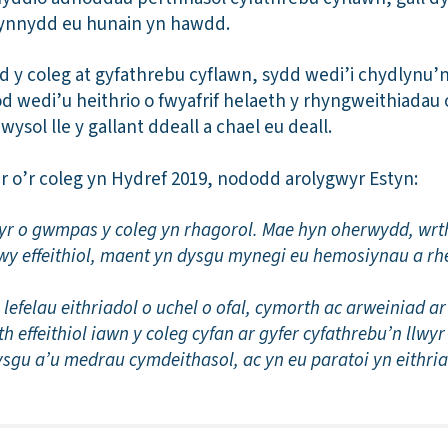
cynnydd eu hunain yn hawdd.
y coleg at gyfathrebu cyflawn, sydd wedi’i chydlynu’n 
 fod wedi’u heithrio o fwyafrif helaeth y rhyngweithiad
ol lle y gallant ddeall a chael eu deall.
ar o’r coleg yn Hydref 2019, nododd arolygwyr Estyn:
 o gwmpas y coleg yn rhagorol. Mae hyn oherwydd, wrth
wy effeithiol, maent yn dysgu mynegi eu hemosiynau a r
lefelau eithriadol o uchel o ofal, cymorth ac arweiniad ar
 effeithiol iawn y coleg cyfan ar gyfer cyfathrebu’n llwyr
gu a’u medrau cymdeithasol, ac yn eu paratoi yn eithria