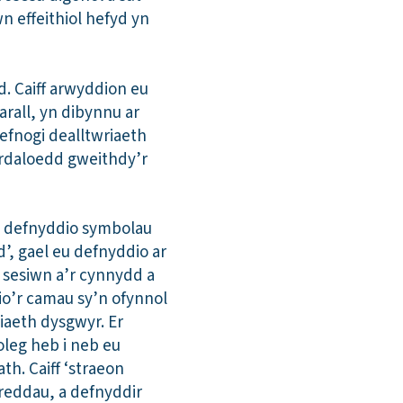
n effeithiol hefyd yn
. Caiff arwyddion eu
arall, yn dibynnu ar
efnogi dealltwriaeth
ardaloedd gweithdy’r
’n defnyddio symbolau
d’, gael eu defnyddio ar
y sesiwn a’r cynnydd a
io’r camau sy’n ofynnol
iaeth dysgwyr. Er
oleg heb i neb eu
th. Caiff ‘straeon
reddau, a defnyddir