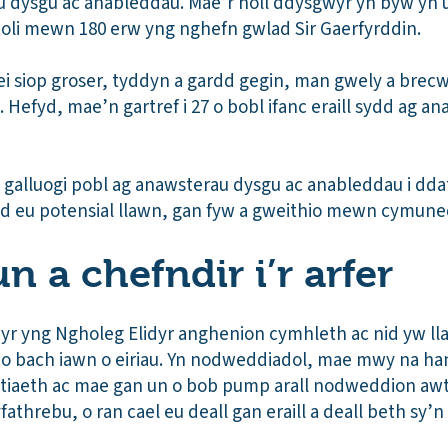
u dysgu ac anableddau. Mae’r holl ddysgwyr yn byw yn 
leoli mewn 180 erw yng nghefn gwlad Sir Gaerfyrddin.
ei siop groser, tyddyn a gardd gegin, man gwely a bre
Hefyd, mae’n gartref i 27 o bobl ifanc eraill sydd ag a
 galluogi pobl ag anawsterau dysgu ac anableddau i d
d eu potensial llawn, gan fyw a gweithio mewn cymune
 a chefndir i’r arfer
yr yng Ngholeg Elidyr anghenion cymhleth ac nid yw lla
o bach iawn o eiriau. Yn nodweddiadol, mae mwy na ha
stiaeth ac mae gan un o bob pump arall nodweddion awt
threbu, o ran cael eu deall gan eraill a deall beth sy’n 