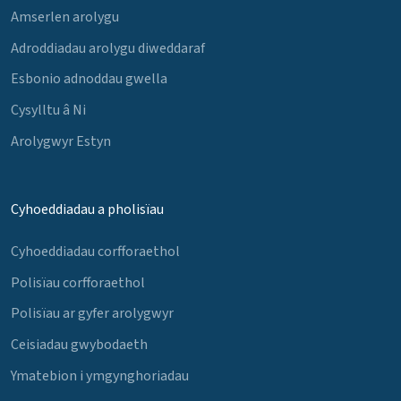
Amserlen arolygu
Adroddiadau arolygu diweddaraf
Esbonio adnoddau gwella
Cysylltu â Ni
Arolygwyr Estyn
Cyhoeddiadau a pholisïau
Cyhoeddiadau corfforaethol
Polisïau corfforaethol
Polisïau ar gyfer arolygwyr
Ceisiadau gwybodaeth
Ymatebion i ymgynghoriadau