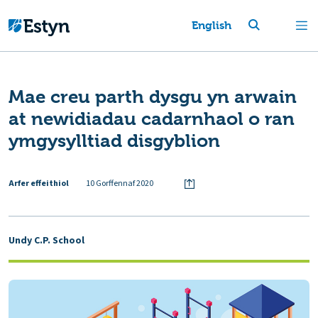
English
Mae creu parth dysgu yn arwain
at newidiadau cadarnhaol o ran
ymgysylltiad disgyblion
Arfer effeithiol
10 Gorffennaf 2020
Undy C.P. School