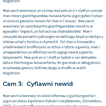
disgyblion.
Mae uwch arweinwyr yn sicrhau bod pob un o’r staff yn cymryd
rhan mewn gweithgareddau hunanarfarnu ysgol gyfan trylwyr
a’u bod yn gweld eu hunain fel rhan o’r broses. Mae uwch
arweinwyr yn canolbwyntio gweithgareddau monitro ar
egwyddor ‘tegwch, yn hytrach na chydraddoldeb’. Mae’r
meysydd darpariaeth sydd angen eu datblygu fwyaf yn derbyn y
lefelau uchaf o fonitro a chymorth. Fel rhan o hinsawdd o
ymddiriedaeth broffesiynol ac ethos o fyfyrio a gwella, mae’r
ymagwedd hon yn effeithiol wrth ysgogi newid a gwella
darpariaeth. Mae pob un o’r staff yn hyfedr o ran defnyddio
data a thechnegau hunanarfarnu, fel gwrando ar ddisgyblion,
arsylwadau gwersi, teithiau dysgu a chraffu ar waith
disgyblion.
Cam 3: Cyflawni newid
Mae uwch arweinwyr yn alinio elfennau o gynllun gwella’r
ysgol yn ofalus â gofynion Dyfodol Llwyddiannus, (Donaldson,