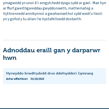
ymagwedd yn unol â’r amgylchedd dysgu sydd ar gael. Mae hyn
ar ffurf gweithgareddau gwyddoniaeth, mathemateg a
llythrennedd annibynnol a gwahaniaethol sydd wedi’u lleoli
yn y gofod y tu allan i’w hystafelloedd dosbarth.
Adnoddau eraill gan y darparwr
hwn
Hyrwyddo brwdfrydedd dros ddefnyddio’r Gymraeg
Arfer effeithiol
31/10/2023