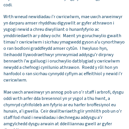
codi.
Wrth wneud newidiadau i’r cwricwlwm, mae uwch arweinwyr
yn darparu amser rhyddhau digyswllt ar gyfer athrawon i
ysgogi newid a chreu diwylliant o hunanfyfyrio ac
ymddiriedaeth ar y ddwy ochr. Maent yn goruchwylio gwaith
timau’r cwricwlwm i sicrhau ymagwedd gyson a’u cynorthwyo
o ran bodloni graddfeydd amser cytûn. I hwyluso hyn,
lleihaodd llywodraethwyr ymrwymiad addysgu’r dirprwy
bennaeth i’w galluogi i oruchwylio datblygiad y cwricwlwm
newydd a chefnogi cynllunio athrawon. Roedd y rôl hon yn
hanfodol o ran sicrhau cynnydd cyflym ac effeithiol y newid i’r
cwricwlwm.
Mae uwch arweinwyr yn annog pob un o’r staff i arbrofi, dysgu
oddi wrth arfer dda bresennol yn yr ysgol a thu hwnt, a
chymryd cyfrifoldeb am fyfyrio ar eu harfer broffesiynol eu
hunain, a’i gwella. Ceir dealltwriaeth glir ymhlith pob un o’r
staff fod rhaid i newidiadau i dechnegau addysgu a’r
amgylchedd dysgu arwain at ddeilliannau gwell ar gyfer