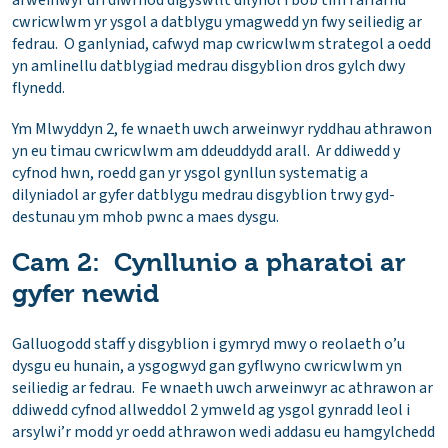
cwricwlwm yr ysgol a datblygu ymagwedd yn fwy seiliedig ar
fedrau. O ganlyniad, cafwyd map cwricwlwm strategol a oedd
yn amlinellu datblygiad medrau disgyblion dros gylch dwy
flynedd.
Ym Mlwyddyn 2, fe wnaeth uwch arweinwyr ryddhau athrawon
yn eu timau cwricwlwm am ddeuddydd arall. Ar ddiwedd y
cyfnod hwn, roedd gan yr ysgol gynllun systematig a
dilyniadol ar gyfer datblygu medrau disgyblion trwy gyd-
destunau ym mhob pwnc a maes dysgu.
Cam 2: Cynllunio a pharatoi ar
gyfer newid
Galluogodd staff y disgyblion i gymryd mwy o reolaeth o’u
dysgu eu hunain, a ysgogwyd gan gyflwyno cwricwlwm yn
seiliedig ar fedrau. Fe wnaeth uwch arweinwyr ac athrawon ar
ddiwedd cyfnod allweddol 2 ymweld ag ysgol gynradd leol i
arsylwi’r modd yr oedd athrawon wedi addasu eu hamgylchedd