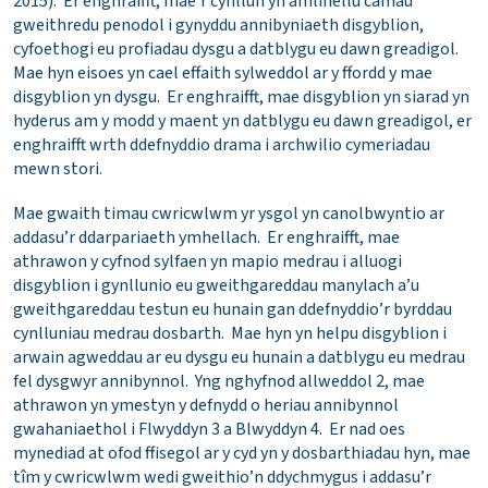
2015). Er enghraifft, mae’r cynllun yn amlinellu camau
gweithredu penodol i gynyddu annibyniaeth disgyblion,
cyfoethogi eu profiadau dysgu a datblygu eu dawn greadigol.
Mae hyn eisoes yn cael effaith sylweddol ar y ffordd y mae
disgyblion yn dysgu. Er enghraifft, mae disgyblion yn siarad yn
hyderus am y modd y maent yn datblygu eu dawn greadigol, er
enghraifft wrth ddefnyddio drama i archwilio cymeriadau
mewn stori.
Mae gwaith timau cwricwlwm yr ysgol yn canolbwyntio ar
addasu’r ddarpariaeth ymhellach. Er enghraifft, mae
athrawon y cyfnod sylfaen yn mapio medrau i alluogi
disgyblion i gynllunio eu gweithgareddau manylach a’u
gweithgareddau testun eu hunain gan ddefnyddio’r byrddau
cynlluniau medrau dosbarth. Mae hyn yn helpu disgyblion i
arwain agweddau ar eu dysgu eu hunain a datblygu eu medrau
fel dysgwyr annibynnol. Yng nghyfnod allweddol 2, mae
athrawon yn ymestyn y defnydd o heriau annibynnol
gwahaniaethol i Flwyddyn 3 a Blwyddyn 4. Er nad oes
mynediad at ofod ffisegol ar y cyd yn y dosbarthiadau hyn, mae
tîm y cwricwlwm wedi gweithio’n ddychmygus i addasu’r