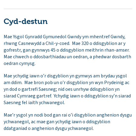
Cyd-destun
Mae Ysgol Gynradd Gymunedol Gwndy ym mhentref Gwndy,
rhwng Casnewydd a Chil-y-coed. Mae 320 o ddisgyblion ar y
gofrestr, gan gynnwys 45 o ddisgyblion meithrin rhan-amser.
Mae chwech o ddosbarthiadau un oedran, a phedwar dosbarth
oedran cymysg.
Mae ychydig iawn o’r disgyblion yn gymwys am brydau ysgol
am ddim. Mae bron pob un o’r disgyblion yn wyn Prydeinig ac
yn dod o gartrefi Saesneg; nid oes unrhyw ddisgyblion yn
siarad Cymraeg gartref. Ychydig iawn o ddisgyblion sy’n siarad
Saesneg fel iaith ychwanegol.
Mae’r ysgol yn nodi bod gan rai o’i disgyblion anghenion dysgu
ychwanegol, ac mae gan ychydig iawn o ddisgyblion
ddatganiad o anghenion dysgu ychwanegol.