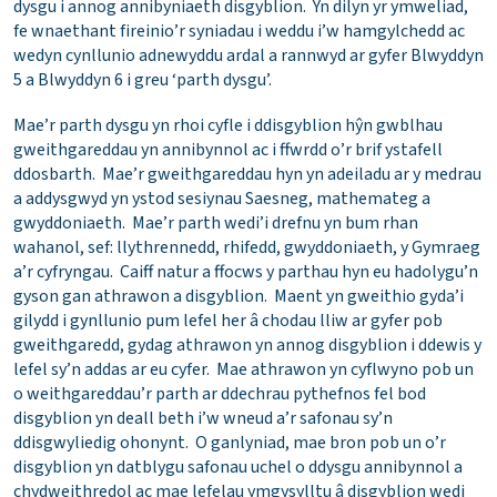
dysgu i annog annibyniaeth disgyblion. Yn dilyn yr ymweliad,
fe wnaethant fireinio’r syniadau i weddu i’w hamgylchedd ac
wedyn cynllunio adnewyddu ardal a rannwyd ar gyfer Blwyddyn
5 a Blwyddyn 6 i greu ‘parth dysgu’.
Mae’r parth dysgu yn rhoi cyfle i ddisgyblion hŷn gwblhau
gweithgareddau yn annibynnol ac i ffwrdd o’r brif ystafell
ddosbarth. Mae’r gweithgareddau hyn yn adeiladu ar y medrau
a addysgwyd yn ystod sesiynau Saesneg, mathemateg a
gwyddoniaeth. Mae’r parth wedi’i drefnu yn bum rhan
wahanol, sef: llythrennedd, rhifedd, gwyddoniaeth, y Gymraeg
a’r cyfryngau. Caiff natur a ffocws y parthau hyn eu hadolygu’n
gyson gan athrawon a disgyblion. Maent yn gweithio gyda’i
gilydd i gynllunio pum lefel her â chodau lliw ar gyfer pob
gweithgaredd, gydag athrawon yn annog disgyblion i ddewis y
lefel sy’n addas ar eu cyfer. Mae athrawon yn cyflwyno pob un
o weithgareddau’r parth ar ddechrau pythefnos fel bod
disgyblion yn deall beth i’w wneud a’r safonau sy’n
ddisgwyliedig ohonynt. O ganlyniad, mae bron pob un o’r
disgyblion yn datblygu safonau uchel o ddysgu annibynnol a
chydweithredol ac mae lefelau ymgysylltu â disgyblion wedi