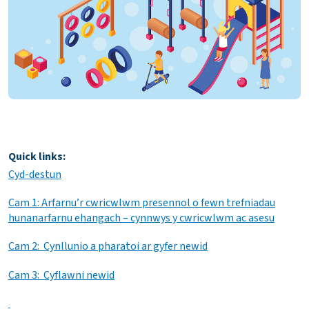
Quick links:
Cyd-destun
Cam 1: Arfarnu’r cwricwlwm presennol o fewn trefniadau
hunanarfarnu ehangach – cynnwys y cwricwlwm ac asesu
Cam 2: Cynllunio a pharatoi ar gyfer newid
Cam 3: Cyflawni newid