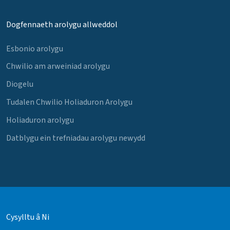
Dogfennaeth arolygu allweddol
Esbonio arolygu
Chwilio am arweiniad arolygu
Diogelu
Tudalen Chwilio Holiaduron Arolygu
Holiaduron arolygu
Datblygu ein trefniadau arolygu newydd
Cysylltu â Ni