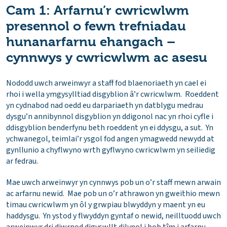
Cam 1: Arfarnu’r cwricwlwm
presennol o fewn trefniadau
hunanarfarnu ehangach –
cynnwys y cwricwlwm ac asesu
Nododd uwch arweinwyr a staff fod blaenoriaeth yn cael ei
rhoi i wella ymgysylltiad disgyblion â’r cwricwlwm. Roeddent
yn cydnabod nad oedd eu darpariaeth yn datblygu medrau
dysgu’n annibynnol disgyblion yn ddigonol nac yn rhoi cyfle i
ddisgyblion benderfynu beth roeddent yn ei ddysgu, a sut. Yn
ychwanegol, teimlai’r ysgol fod angen ymagwedd newydd at
gynllunio a chyflwyno wrth gyflwyno cwricwlwm yn seiliedig
ar fedrau.
Mae uwch arweinwyr yn cynnwys pob un o’r staff mewn arwain
ac arfarnu newid. Mae pob un o’r athrawon yn gweithio mewn
timau cwricwlwm yn ôl y grwpiau blwyddyn y maent yn eu
haddysgu. Yn ystod y flwyddyn gyntaf o newid, neilltuodd uwch
arweinwyr dri diwrnod digyswllt dilynol i bob tîm i arfarnu