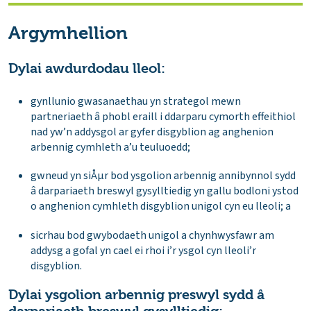
Argymhellion
Dylai awdurdodau lleol:
gynllunio gwasanaethau yn strategol mewn
partneriaeth â phobl eraill i ddarparu cymorth effeithiol
nad yw’n addysgol ar gyfer disgyblion ag anghenion
arbennig cymhleth a’u teuluoedd;
gwneud yn siÅµr bod ysgolion arbennig annibynnol sydd
â darpariaeth breswyl gysylltiedig yn gallu bodloni ystod
o anghenion cymhleth disgyblion unigol cyn eu lleoli; a
sicrhau bod gwybodaeth unigol a chynhwysfawr am
addysg a gofal yn cael ei rhoi i’r ysgol cyn lleoli’r
disgyblion.
Dylai ysgolion arbennig preswyl sydd â