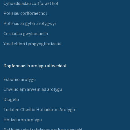
Cyhoeddiadau corfforaethol
Polisïau corfforaethol
Polisïau ar gyfer arolygwyr
Ceisiadau gwybodaeth
Ymatebion i ymgynghoriadau
Dogfennaeth arolygu allweddol
Esbonio arolygu
Chwilio am arweiniad arolygu
Diogelu
Tudalen Chwilio Holiaduron Arolygu
Holiaduron arolygu
Datblygu ein trefniadau arolygu newydd