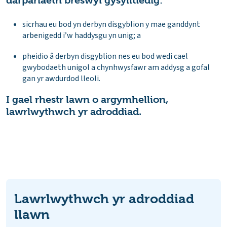
darpariaeth breswyl gysylltiedig:
sicrhau eu bod yn derbyn disgyblion y mae ganddynt
arbenigedd i’w haddysgu yn unig; a
pheidio â derbyn disgyblion nes eu bod wedi cael
gwybodaeth unigol a chynhwysfawr am addysg a gofal
gan yr awdurdod lleoli.
I gael rhestr lawn o argymhellion,
lawrlwythwch yr adroddiad.
Lawrlwythwch yr adroddiad
llawn