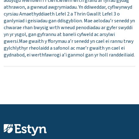
addysgu fewnbwn i’r cwricwlwm wrth graffu ar lyfrau gydag
athrawon, a gwneud awgrymiadau. Yn ddiweddar, cyflwynwyd
cyrsiau Amaethyddiaeth Lefel 2 a Thrin Gwallt Lefel 3 o
ganlyniad i geisiadau gan ddisgyblion. Mae aelodau’r senedd yn
chwarae rhan bwysig wrth wneud penodiadau ar gyfer swyddi
yn yr ysgol, gan gyfrannu at baneli cyfweld ac arsylwi
gwersi.Mae gwaith y fforymau a’r senedd yn cael ei rannu trwy
gylchlythyr rheolaidd a safonol ac mae’r gwaith yn cael ei
gydnabod, ei werthfawrogi a’i ganmol gan yr holl randdeiliaid.