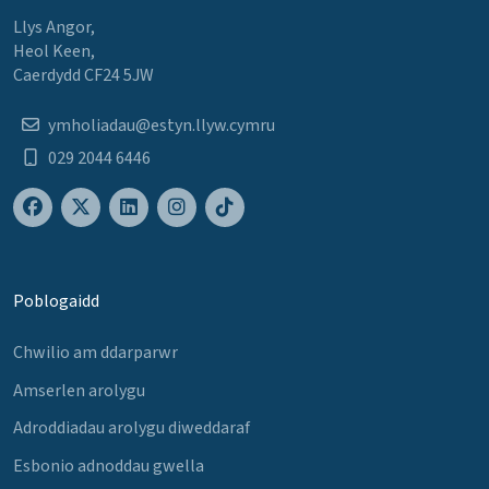
Llys Angor,
Heol Keen,
Caerdydd CF24 5JW
ymholiadau@estyn.llyw.cymru
029 2044 6446
Poblogaidd
Chwilio am ddarparwr
Amserlen arolygu
Adroddiadau arolygu diweddaraf
Esbonio adnoddau gwella