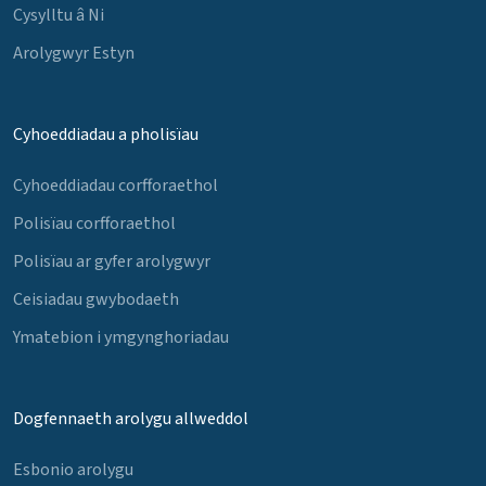
Cysylltu â Ni
Arolygwyr Estyn
Cyhoeddiadau a pholisïau
Cyhoeddiadau corfforaethol
Polisïau corfforaethol
Polisïau ar gyfer arolygwyr
Ceisiadau gwybodaeth
Ymatebion i ymgynghoriadau
Dogfennaeth arolygu allweddol
Esbonio arolygu