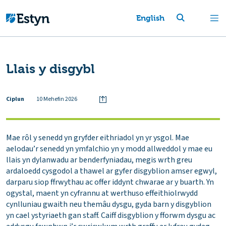
English
Llais y disgybl
Ciplun
10 Mehefin 2026
Mae rôl y senedd yn gryfder eithriadol yn yr ysgol. Mae
aelodau’r senedd yn ymfalchïo yn y modd allweddol y mae eu
llais yn dylanwadu ar benderfyniadau, megis wrth greu
ardaloedd cysgodol a thawel ar gyfer disgyblion amser egwyl,
darparu siop ffrwythau ac offer iddynt chwarae ar y buarth. Yn
ogystal, maent yn cyfrannu at werthuso effeithiolrwydd
cynlluniau gwaith neu themâu dysgu, gyda barn y disgyblion
yn cael ystyriaeth gan staff. Caiff disgyblion y fforwm dysgu ac