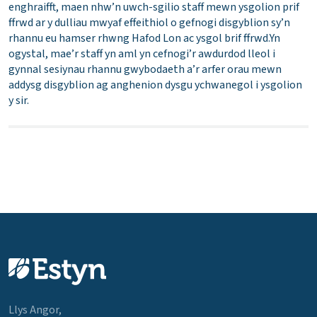
enghraifft, maen nhw’n uwch-sgilio staff mewn ysgolion prif
ffrwd ar y dulliau mwyaf effeithiol o gefnogi disgyblion sy’n
rhannu eu hamser rhwng Hafod Lon ac ysgol brif ffrwd.Yn
ogystal, mae’r staff yn aml yn cefnogi’r awdurdod lleol i
gynnal sesiynau rhannu gwybodaeth a’r arfer orau mewn
addysg disgyblion ag anghenion dysgu ychwanegol i ysgolion
y sir.
Llys Angor,