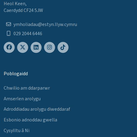
Heol Keen,
Caerdydd CF24 5JW
ymholiadau@estyn.llyw.cymru
029 2044 6446
Poblogaidd
Chwilio am ddarparwr
Amserlen arolygu
Adroddiadau arolygu diweddaraf
Esbonio adnoddau gwella
Cysylltu â Ni