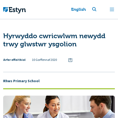
English
Hyrwyddo cwricwlwm newydd
trwy glwstwr ysgolion
Arfer effeithiol
10 Gorffennaf 2020
Rhws Primary School