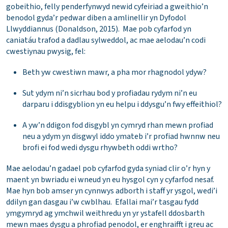
gobeithio, felly penderfynwyd newid cyfeiriad a gweithio’n
benodol gyda’r pedwar diben a amlinellir yn Dyfodol
Llwyddiannus (Donaldson, 2015). Mae pob cyfarfod yn
caniatáu trafod a dadlau sylweddol, ac mae aelodau’n codi
cwestiynau pwysig, fel:
Beth yw cwestiwn mawr, a pha mor rhagnodol ydyw?
Sut ydym ni’n sicrhau bod y profiadau rydym ni’n eu
darparu i ddisgyblion yn eu helpu i ddysgu’n fwy effeithiol?
A yw’n ddigon fod disgybl yn cymryd rhan mewn profiad
neu a ydym yn disgwyl iddo ymateb i’r profiad hwnnw neu
brofi ei fod wedi dysgu rhywbeth oddi wrtho?
Mae aelodau’n gadael pob cyfarfod gyda syniad clir o’r hyn y
maent yn bwriadu ei wneud yn eu hysgol cyn y cyfarfod nesaf.
Mae hyn bob amser yn cynnwys adborth i staff yr ysgol, wedi’i
ddilyn gan dasgau i’w cwblhau. Efallai mai’r tasgau fydd
ymgymryd ag ymchwil weithredu yn yr ystafell ddosbarth
mewn maes dysgu a phrofiad penodol, er enghraifft i greu ac