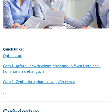
Quick links:
Cyd-destun
Cam 1: Arfarnu’r cwricwlwm presennol o fewn trefniadau
hunanarfarnu ehangach
Cam 2: Cynllunio a pharatoi ar gyfer newid
Cyd-destun