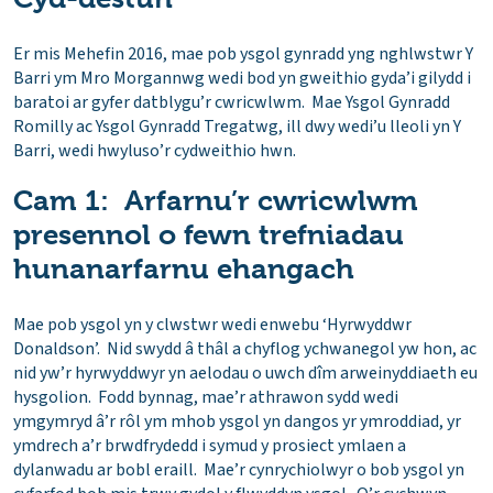
Er mis Mehefin 2016, mae pob ysgol gynradd yng nghlwstwr Y
Barri ym Mro Morgannwg wedi bod yn gweithio gyda’i gilydd i
baratoi ar gyfer datblygu’r cwricwlwm. Mae Ysgol Gynradd
Romilly ac Ysgol Gynradd Tregatwg, ill dwy wedi’u lleoli yn Y
Barri, wedi hwyluso’r cydweithio hwn.
Cam 1: Arfarnu’r cwricwlwm
presennol o fewn trefniadau
hunanarfarnu ehangach
Mae pob ysgol yn y clwstwr wedi enwebu ‘Hyrwyddwr
Donaldson’. Nid swydd â thâl a chyflog ychwanegol yw hon, ac
nid yw’r hyrwyddwyr yn aelodau o uwch dîm arweinyddiaeth eu
hysgolion. Fodd bynnag, mae’r athrawon sydd wedi
ymgymryd â’r rôl ym mhob ysgol yn dangos yr ymroddiad, yr
ymdrech a’r brwdfrydedd i symud y prosiect ymlaen a
dylanwadu ar bobl eraill. Mae’r cynrychiolwyr o bob ysgol yn