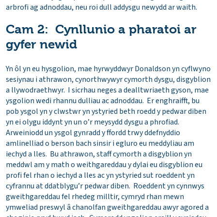
arbrofi ag adnoddau, neu roi dull addysgu newydd ar waith.
Cam 2: Cynllunio a pharatoi ar
gyfer newid
Yn ôl yn eu hysgolion, mae hyrwyddwyr Donaldson yn cyflwyno
sesiynau i athrawon, cynorthwywyr cymorth dysgu, disgyblion
a llywodraethwyr. I sicrhau neges a dealltwriaeth gyson, mae
ysgolion wedi rhannu dulliau ac adnoddau. Er enghraifft, bu
pob ysgol yn y clwstwr yn ystyried beth roedd y pedwar diben
yn ei olygu iddynt yn un o’r meysydd dysgu a phrofiad.
Arweiniodd un ysgol gynradd y ffordd trwy ddefnyddio
amlinelliad o berson bach sinsir i egluro eu meddyliau am
iechyd a lles. Bu athrawon, staff cymorth a disgyblion yn
meddwl am y math o weithgareddau y dylai eu disgyblion eu
profi fel rhan o iechyd a lles ac yn ystyried sut roeddent yn
cyfrannu at ddatblygu’r pedwar diben. Roeddent yn cynnwys
gweithgareddau fel rhedeg milltir, cymryd rhan mewn
ymweliad preswyl â chanolfan gweithgareddau awyr agored a