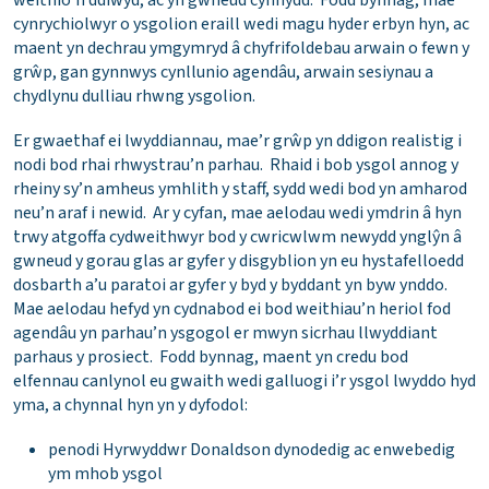
weithio’n ddiwyd, ac yn gwneud cynnydd. Fodd bynnag, mae
cynrychiolwyr o ysgolion eraill wedi magu hyder erbyn hyn, ac
maent yn dechrau ymgymryd â chyfrifoldebau arwain o fewn y
grŵp, gan gynnwys cynllunio agendâu, arwain sesiynau a
chydlynu dulliau rhwng ysgolion.
Er gwaethaf ei lwyddiannau, mae’r grŵp yn ddigon realistig i
nodi bod rhai rhwystrau’n parhau. Rhaid i bob ysgol annog y
rheiny sy’n amheus ymhlith y staff, sydd wedi bod yn amharod
neu’n araf i newid. Ar y cyfan, mae aelodau wedi ymdrin â hyn
trwy atgoffa cydweithwyr bod y cwricwlwm newydd ynglŷn â
gwneud y gorau glas ar gyfer y disgyblion yn eu hystafelloedd
dosbarth a’u paratoi ar gyfer y byd y byddant yn byw ynddo.
Mae aelodau hefyd yn cydnabod ei bod weithiau’n heriol fod
agendâu yn parhau’n ysgogol er mwyn sicrhau llwyddiant
parhaus y prosiect. Fodd bynnag, maent yn credu bod
elfennau canlynol eu gwaith wedi galluogi i’r ysgol lwyddo hyd
yma, a chynnal hyn yn y dyfodol:
penodi Hyrwyddwr Donaldson dynodedig ac enwebedig
ym mhob ysgol