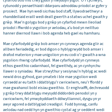
cyfarfod bob mis trwy gydol y flwyddyn ysgol. O’r cychwyn,
cytunodd y penaethiaid i ddarparu adnoddau priodol ar gyfer y
prosiect. Mae hyn wedi sicrhau bod staff, llywodraethwyr a
rhanddeiliaid eraill wedi deall gwerth a statws uchel gwaith y
grŵp. Mae’n golygu bod y grŵp yn cyfarfod mewn lleoliad
priodol i ffwrdd o ysgolion yr aelodau, a’u bod yn neilltuo
hanner diwrnod llawn i bob agenda heb gael eu hamharu.
Mae cyfarfodydd grŵp bob amser yn cynnwys agenda glir ac
allbwn fwriadedig, er bod digon o hyblygrwydd bob amser i
drafod materion y mae unigolion yn eu codi o’r gwaith a wna
ysgolion rhwng cyfarfodydd. Mae cyfarfodydd yn cynnwys
ethos gweithio cadarnhaol, fel gweithdy, ac yn cynhyrchu
llawer o syniadau. Mae strwythur y sesiynau’n hyblyg ac wedi
newid dros gyfnod, gan ymateb i ble mae ysgolion wedi
cyrraedd ar eu taith i ddatblygu’r cwricwlwm, neu’r ffordd y
mae gwahanol bobl eisiau gweithio. Er enghraifft, dechreuodd
y grŵp trwy ddatblygu meysydd diddordeb penodol yn y
cwricwlwm, fel ymwybyddiaeth ddiwylliannol, dysgu yn yr
awyr agored a datblygiad creadigol. Fodd bynnag, canfu
aelodau nad oedd hyn yn gweithio cystal ag yr oeddent wedi