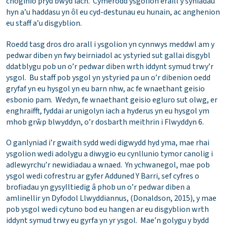
choginio pryd bwyd iach. Cymerodd ysgolion eraill y syniadau
hyn a’u haddasu yn ôl eu cyd-destunau eu hunain, ac anghenion
eu staff a’u disgyblion.
Roedd tasg dros dro arall i ysgolion yn cynnwys meddwl am y
pedwar diben yn fwy beirniadol ac ystyried sut gallai disgybl
ddatblygu pob un o’r pedwar diben wrth iddynt symud trwy’r
ysgol. Bu staff pob ysgol yn ystyried pa un o’r dibenion oedd
gryfaf yn eu hysgol yn eu barn nhw, ac fe wnaethant geisio
esbonio pam. Wedyn, fe wnaethant geisio egluro sut olwg, er
enghraifft, fyddai ar unigolyn iach a hyderus yn eu hysgol ym
mhob grŵp blwyddyn, o’r dosbarth meithrin i Flwyddyn 6.
O ganlyniad i’r gwaith sydd wedi digwydd hyd yma, mae rhai
ysgolion wedi adolygu a diwygio eu cynllunio tymor canolig i
adlewyrchu’r newidiadau a wnaed. Yn ychwanegol, mae pob
ysgol wedi cofrestru ar gyfer Adduned Y Barri, sef cyfres o
brofiadau yn gysylltiedig â phob un o’r pedwar diben a
amlinellir yn Dyfodol Llwyddiannus, (Donaldson, 2015), y mae
pob ysgol wedi cytuno bod eu hangen ar eu disgyblion wrth
iddynt symud trwy eu gyrfa yn yr ysgol. Mae’n golygu y bydd