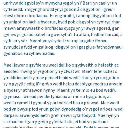
unrhyw ddisgybl sy’n mynychu ysgol yn Y Barri yn cael yr un
cyfleoedd. Ymgynghorodd yr ysgolion â disgyblion i greu’r
rhestr hon o brofiadau. Er enghraifft, i annog disgyblion i fod
yn unigolion iach a hyderus, bydd pob disgybl yn cymryd rhan
mewn amrywiaeth o brofiadau dysgu yn yr awyr agored, gan
gynnwys gosod pabell a gwersylla’r tu allan, hedfan barcud, a
syllu ar y sêr. Maent yn ystyried creu ap ar gyfer ffonau
symudol a fydd yn galluogi disgyblion i gasglu e-fathodynnau i
gydnabod eu cyflawniadau.
Mae llawer o gryfderau wedi deillio o gydweithio helaeth ac
aeddfed rhwng yr ysgolion yn y clwstwr. Mae’r lefel uchel o
ymddiriedaeth y mae penaethiaid wedi’i rhoi yn yr unigolion
sy’n gysylltiedig â’r grŵp wedi helpu datblygu medrau arwain
a hyder yr athrawon hynny. Maent yn teimlo eu bod wedi’u
grymuso i wneud penderfyniadau ar ran eu hysgolion, ac
wedi’u cymell i gynnal y partneriaethau a grëwyd. Mae wedi
bod yn bwysig fod yr unigolyn dynodedig o’r ysgol arloesi wedi
darparu arweinyddiaeth gref mewn cyfarfodydd. Mae hyn yn
sicrhau bod gan y grŵp gyfeiriad clir, ei bod yn parhau i