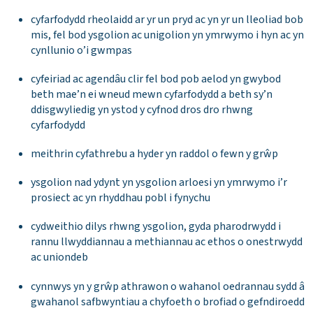
cyfarfodydd rheolaidd ar yr un pryd ac yn yr un lleoliad bob
mis, fel bod ysgolion ac unigolion yn ymrwymo i hyn ac yn
cynllunio o’i gwmpas
cyfeiriad ac agendâu clir fel bod pob aelod yn gwybod
beth mae’n ei wneud mewn cyfarfodydd a beth sy’n
ddisgwyliedig yn ystod y cyfnod dros dro rhwng
cyfarfodydd
meithrin cyfathrebu a hyder yn raddol o fewn y grŵp
ysgolion nad ydynt yn ysgolion arloesi yn ymrwymo i’r
prosiect ac yn rhyddhau pobl i fynychu
cydweithio dilys rhwng ysgolion, gyda pharodrwydd i
rannu llwyddiannau a methiannau ac ethos o onestrwydd
ac uniondeb
cynnwys yn y grŵp athrawon o wahanol oedrannau sydd â
gwahanol safbwyntiau a chyfoeth o brofiad o gefndiroedd