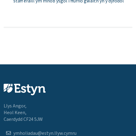
staff eraill ym mhob ysgol i ffurfio gwaith yn y dyfodol
Llys Angor,
Heol Keen,
Caerdydd CF24 5JW
ymholiadau@estyn.llyw.cymru