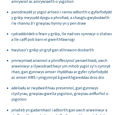
amrywiol ac amrywiaeth o ysgolion
parodrwydd yr ysgol arloesi i rannu adborth o gyfarfodydd
y grŵp meysydd dysgu a phrofiad, a chasglu gwybodaeth
i’w rhannu â’r grwpiau hynny yn y pen draw
cydraddoldeb o fewn y grŵp, lle nad oes synnwyr o statws
a lle caiff pob barn ei gwerthfawrogi
hwyluso’r grŵp yn gryf gan athrawon dosbarth
ymrwymiad ariannol a phroffesiynol penaethiaid, uwch
arweinwyr a llywodraethwyr ym mhob ysgol sy’n cymryd
rhan, gan gynnwys amser rhyddhau ar gyfer cyfarfodydd
ac amser HMS i ymgymryd â gweithgareddau dros dro
adeiladu ar rwydweithiau presennol, gan gynnwys
clystyrau, grwpiau gwella ysgolion, grwpiau anffurfiol o
ysgolion
ymateb yn gadarnhaol i adborth gan uwch arweinwyr a