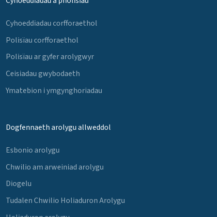
Cyhoeddiadau a pholisïau
Cyhoeddiadau corfforaethol
Polisïau corfforaethol
Polisïau ar gyfer arolygwyr
Ceisiadau gwybodaeth
Ymatebion i ymgynghoriadau
Dogfennaeth arolygu allweddol
Esbonio arolygu
Chwilio am arweiniad arolygu
Diogelu
Tudalen Chwilio Holiaduron Arolygu