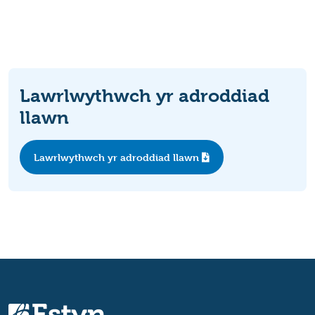
Lawrlwythwch yr adroddiad
llawn
Lawrlwythwch yr adroddiad llawn