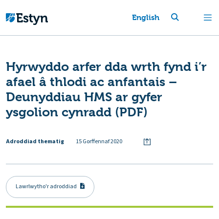
English
Hyrwyddo arfer dda wrth fynd i’r
afael â thlodi ac anfantais –
Deunyddiau HMS ar gyfer
ysgolion cynradd (PDF)
Adroddiad thematig
15 Gorffennaf 2020
Lawrlwytho'r adroddiad