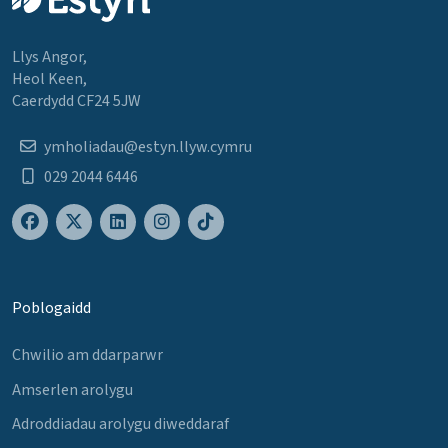
Llys Angor,
Heol Keen,
Caerdydd CF24 5JW
ymholiadau@estyn.llyw.cymru
029 2044 6446
Poblogaidd
Chwilio am ddarparwr
Amserlen arolygu
Adroddiadau arolygu diweddaraf