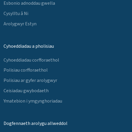
Esbonio adnoddau gwella
Cysylltu â Ni
Arolygwyr Estyn
Cyhoeddiadau a pholisïau
Cyhoeddiadau corfforaethol
Polisïau corfforaethol
Polisïau ar gyfer arolygwyr
Ceisiadau gwybodaeth
Ymatebion i ymgynghoriadau
Dogfennaeth arolygu allweddol