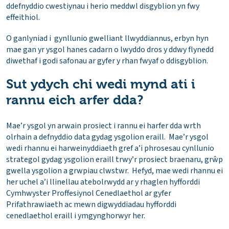
ddefnyddio cwestiynau i herio meddwl disgyblion yn fwy
effeithiol.
O ganlyniad i gynllunio gwelliant llwyddiannus, erbyn hyn
mae gan yr ysgol hanes cadarn o lwyddo dros y ddwy flynedd
diwethaf i godi safonau ar gyfer y rhan fwyaf o ddisgyblion.
Sut ydych chi wedi mynd ati i
rannu eich arfer dda?
Mae’r ysgol yn arwain prosiect i rannu ei harfer dda wrth
olrhain a defnyddio data gydag ysgolion eraill. Mae’r ysgol
wedi rhannu ei harweinyddiaeth gref a’i phrosesau cynllunio
strategol gydag ysgolion eraill trwy’r prosiect braenaru, grŵp
gwella ysgolion a grwpiau clwstwr. Hefyd, mae wedi rhannu ei
her uchel a’i llinellau atebolrwydd ar y rhaglen hyfforddi
Cymhwyster Proffesiynol Cenedlaethol ar gyfer
Prifathrawiaeth ac mewn digwyddiadau hyfforddi
cenedlaethol eraill i ymgynghorwyr her.