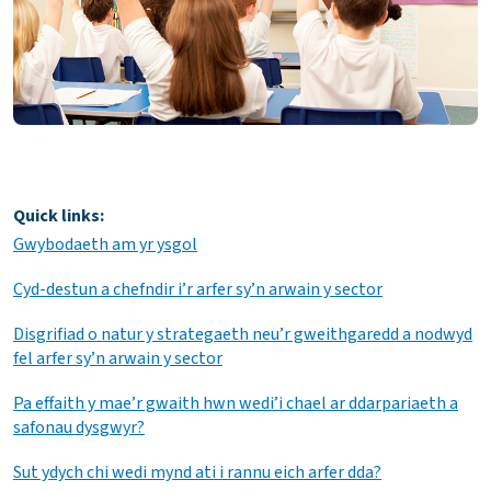
Quick links:
Gwybodaeth am yr ysgol
Cyd-destun a chefndir i’r arfer sy’n arwain y sector
Disgrifiad o natur y strategaeth neu’r gweithgaredd a nodwyd
fel arfer sy’n arwain y sector
Pa effaith y mae’r gwaith hwn wedi’i chael ar ddarpariaeth a
safonau dysgwyr?
Sut ydych chi wedi mynd ati i rannu eich arfer dda?