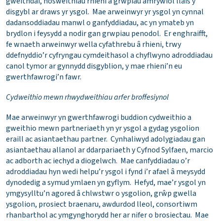
gweithdai, nosweithiau rhieni a grwpiau amrywiol llais y
disgybl ar draws yr ysgol. Mae arweinwyr yr ysgol yn cynnal
dadansoddiadau manwl o ganfyddiadau, ac yn ymateb yn
brydlon i feysydd a nodir gan grwpiau penodol. Er enghraifft,
fe wnaeth arweinwyr wella cyfathrebu â rhieni, trwy
ddefnyddio’r cyfryngau cymdeithasol a chyflwyno adroddiadau
canol tymor ar gynnydd disgyblion, y mae rhieni’n eu
gwerthfawrogi’n fawr.
Cydweithio mewn rhwydweithiau arfer broffesiynol
Mae arweinwyr yn gwerthfawrogi buddion cydweithio a
gweithio mewn partneriaeth yn yr ysgol a gydag ysgolion
eraill ac asiantaethau partner. Cynhaliwyd adolygiadau gan
asiantaethau allanol ar ddarpariaeth y Cyfnod Sylfaen, marcio
ac adborth ac iechyd a diogelwch. Mae canfyddiadau o’r
adroddiadau hyn wedi helpu’r ysgol i fynd i’r afael â meysydd
dynodedig a symud ymlaen yn gyflym. Hefyd, mae’r ysgol yn
ymgysylltu’n agored â chlwstwr o ysgolion, grŵp gwella
ysgolion, prosiect braenaru, awdurdod lleol, consortiwm
rhanbarthol ac ymgynghorydd her ar nifer o brosiectau. Mae