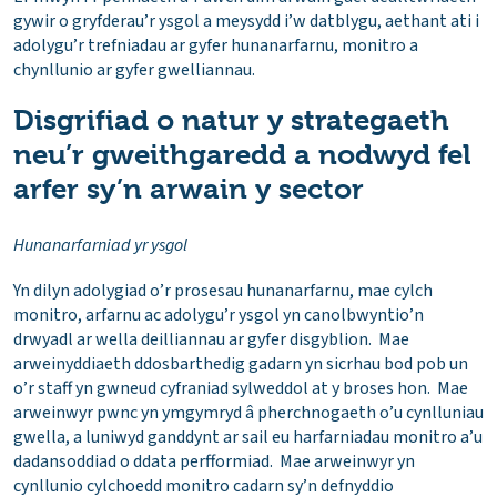
gywir o gryfderau’r ysgol a meysydd i’w datblygu, aethant ati i
adolygu’r trefniadau ar gyfer hunanarfarnu, monitro a
chynllunio ar gyfer gwelliannau.
Disgrifiad o natur y strategaeth
neu’r gweithgaredd a nodwyd fel
arfer sy’n arwain y sector
Hunanarfarniad yr ysgol
Yn dilyn adolygiad o’r prosesau hunanarfarnu, mae cylch
monitro, arfarnu ac adolygu’r ysgol yn canolbwyntio’n
drwyadl ar wella deilliannau ar gyfer disgyblion. Mae
arweinyddiaeth ddosbarthedig gadarn yn sicrhau bod pob un
o’r staff yn gwneud cyfraniad sylweddol at y broses hon. Mae
arweinwyr pwnc yn ymgymryd â pherchnogaeth o’u cynlluniau
gwella, a luniwyd ganddynt ar sail eu harfarniadau monitro a’u
dadansoddiad o ddata perfformiad. Mae arweinwyr yn
cynllunio cylchoedd monitro cadarn sy’n defnyddio