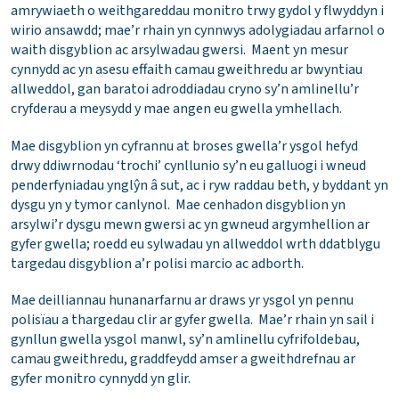
amrywiaeth o weithgareddau monitro trwy gydol y flwyddyn i
wirio ansawdd; mae’r rhain yn cynnwys adolygiadau arfarnol o
waith disgyblion ac arsylwadau gwersi. Maent yn mesur
cynnydd ac yn asesu effaith camau gweithredu ar bwyntiau
allweddol, gan baratoi adroddiadau cryno sy’n amlinellu’r
cryfderau a meysydd y mae angen eu gwella ymhellach.
Mae disgyblion yn cyfrannu at broses gwella’r ysgol hefyd
drwy ddiwrnodau ‘trochi’ cynllunio sy’n eu galluogi i wneud
penderfyniadau ynglŷn â sut, ac i ryw raddau beth, y byddant yn
dysgu yn y tymor canlynol. Mae cenhadon disgyblion yn
arsylwi’r dysgu mewn gwersi ac yn gwneud argymhellion ar
gyfer gwella; roedd eu sylwadau yn allweddol wrth ddatblygu
targedau disgyblion a’r polisi marcio ac adborth.
Mae deilliannau hunanarfarnu ar draws yr ysgol yn pennu
polisïau a thargedau clir ar gyfer gwella. Mae’r rhain yn sail i
gynllun gwella ysgol manwl, sy’n amlinellu cyfrifoldebau,
camau gweithredu, graddfeydd amser a gweithdrefnau ar
gyfer monitro cynnydd yn glir.