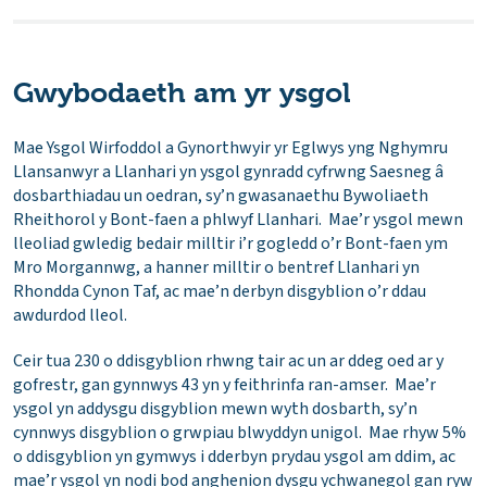
Gwybodaeth am yr ysgol
Mae Ysgol Wirfoddol a Gynorthwyir yr Eglwys yng Nghymru
Llansanwyr a Llanhari yn ysgol gynradd cyfrwng Saesneg â
dosbarthiadau un oedran, sy’n gwasanaethu Bywoliaeth
Rheithorol y Bont-faen a phlwyf Llanhari. Mae’r ysgol mewn
lleoliad gwledig bedair milltir i’r gogledd o’r Bont-faen ym
Mro Morgannwg, a hanner milltir o bentref Llanhari yn
Rhondda Cynon Taf, ac mae’n derbyn disgyblion o’r ddau
awdurdod lleol.
Ceir tua 230 o ddisgyblion rhwng tair ac un ar ddeg oed ar y
gofrestr, gan gynnwys 43 yn y feithrinfa ran-amser. Mae’r
ysgol yn addysgu disgyblion mewn wyth dosbarth, sy’n
cynnwys disgyblion o grwpiau blwyddyn unigol. Mae rhyw 5%
o ddisgyblion yn gymwys i dderbyn prydau ysgol am ddim, ac
mae’r ysgol yn nodi bod anghenion dysgu ychwanegol gan ryw