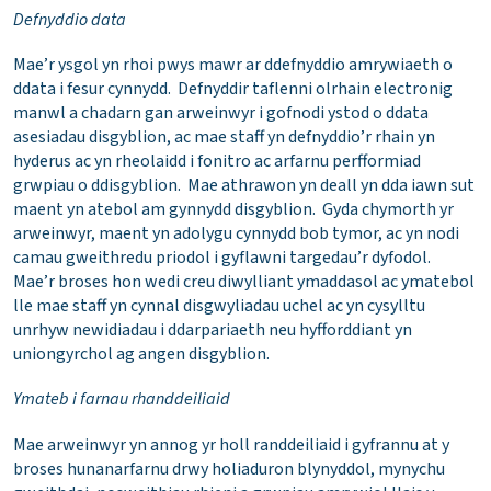
Defnyddio data
Mae’r ysgol yn rhoi pwys mawr ar ddefnyddio amrywiaeth o
ddata i fesur cynnydd. Defnyddir taflenni olrhain electronig
manwl a chadarn gan arweinwyr i gofnodi ystod o ddata
asesiadau disgyblion, ac mae staff yn defnyddio’r rhain yn
hyderus ac yn rheolaidd i fonitro ac arfarnu perfformiad
grwpiau o ddisgyblion. Mae athrawon yn deall yn dda iawn sut
maent yn atebol am gynnydd disgyblion. Gyda chymorth yr
arweinwyr, maent yn adolygu cynnydd bob tymor, ac yn nodi
camau gweithredu priodol i gyflawni targedau’r dyfodol.
Mae’r broses hon wedi creu diwylliant ymaddasol ac ymatebol
lle mae staff yn cynnal disgwyliadau uchel ac yn cysylltu
unrhyw newidiadau i ddarpariaeth neu hyfforddiant yn
uniongyrchol ag angen disgyblion.
Ymateb i farnau rhanddeiliaid
Mae arweinwyr yn annog yr holl randdeiliaid i gyfrannu at y
broses hunanarfarnu drwy holiaduron blynyddol, mynychu