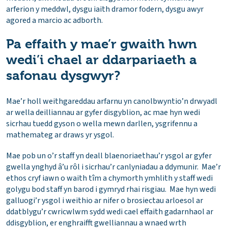
arferion y meddwl, dysgu iaith dramor fodern, dysgu awyr
agored a marcio ac adborth.
Pa effaith y mae’r gwaith hwn
wedi’i chael ar ddarpariaeth a
safonau dysgwyr?
Mae’r holl weithgareddau arfarnu yn canolbwyntio’n drwyadl
ar wella deilliannau ar gyfer disgyblion, ac mae hyn wedi
sicrhau tuedd gyson o wella mewn darllen, ysgrifennu a
mathemateg ar draws yr ysgol.
Mae pob un o’r staff yn deall blaenoriaethau’r ysgol ar gyfer
gwella ynghyd â’u rôl i sicrhau’r canlyniadau a ddymunir. Mae’r
ethos cryf iawn o waith tîm a chymorth ymhlith y staff wedi
golygu bod staff yn barod i gymryd rhai risgiau. Mae hyn wedi
galluogi’r ysgol i weithio ar nifer o brosiectau arloesol ar
ddatblygu’r cwricwlwm sydd wedi cael effaith gadarnhaol ar
ddisgyblion, er enghraifft gwelliannau a wnaed wrth