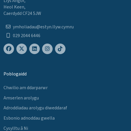
Llys Angor,
Heol Keen,
Caerdydd CF24 5JW
ymholiadau@estyn.llyw.cymru
029 2044 6446
Poblogaidd
Chwilio am ddarparwr
Amserlen arolygu
Adroddiadau arolygu diweddaraf
Esbonio adnoddau gwella
Cysylltu â Ni