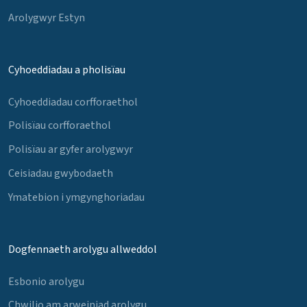
Arolygwyr Estyn
Cyhoeddiadau a pholisïau
Cyhoeddiadau corfforaethol
Polisïau corfforaethol
Polisïau ar gyfer arolygwyr
Ceisiadau gwybodaeth
Ymatebion i ymgynghoriadau
Dogfennaeth arolygu allweddol
Esbonio arolygu
Chwilio am arweiniad arolygu