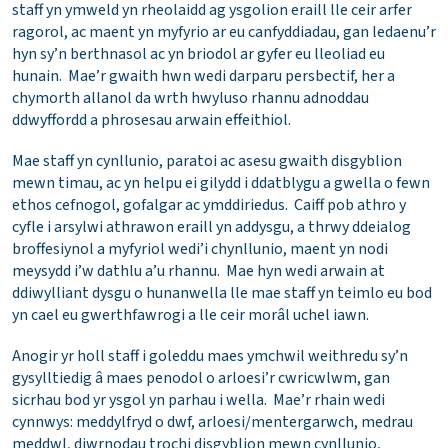
staff yn ymweld yn rheolaidd ag ysgolion eraill lle ceir arfer
ragorol, ac maent yn myfyrio ar eu canfyddiadau, gan ledaenu’r
hyn sy’n berthnasol ac yn briodol ar gyfer eu lleoliad eu
hunain. Mae’r gwaith hwn wedi darparu persbectif, her a
chymorth allanol da wrth hwyluso rhannu adnoddau
ddwyffordd a phrosesau arwain effeithiol.
Mae staff yn cynllunio, paratoi ac asesu gwaith disgyblion
mewn timau, ac yn helpu ei gilydd i ddatblygu a gwella o fewn
ethos cefnogol, gofalgar ac ymddiriedus. Caiff pob athro y
cyfle i arsylwi athrawon eraill yn addysgu, a thrwy ddeialog
broffesiynol a myfyriol wedi’i chynllunio, maent yn nodi
meysydd i’w dathlu a’u rhannu. Mae hyn wedi arwain at
ddiwylliant dysgu o hunanwella lle mae staff yn teimlo eu bod
yn cael eu gwerthfawrogi a lle ceir morâl uchel iawn.
Anogir yr holl staff i goleddu maes ymchwil weithredu sy’n
gysylltiedig â maes penodol o arloesi’r cwricwlwm, gan
sicrhau bod yr ysgol yn parhau i wella. Mae’r rhain wedi
cynnwys: meddylfryd o dwf, arloesi/mentergarwch, medrau
meddwl, diwrnodau trochi disgyblion mewn cynllunio,