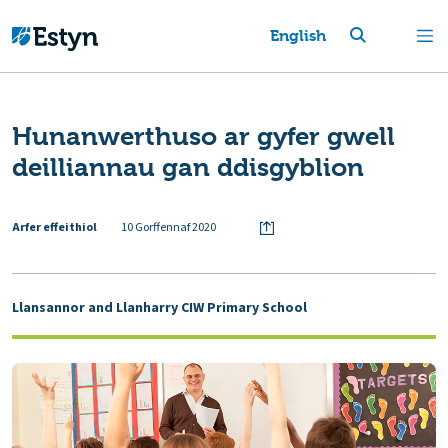
English
Hunanwerthuso ar gyfer gwell
deilliannau gan ddisgyblion
Arfer effeithiol
10 Gorffennaf 2020
Llansannor and Llanharry CIW Primary School