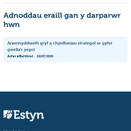
Adnoddau eraill gan y darparwr
hwn
Arweinyddiaeth gryf a chynlluniau strategol ar gyfer
gwella’r ysgol
Arfer effeithiol
10/07/2020