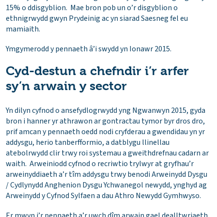
15% o ddisgyblion. Mae bron pob un o’r disgyblion o
ethnigrwydd gwyn Prydeinig ac yn siarad Saesneg fel eu
mamiaith.
Ymgymerodd y pennaeth â’i swydd yn Ionawr 2015.
Cyd-destun a chefndir i’r arfer
sy’n arwain y sector
Yn dilyn cyfnod o ansefydlogrwydd yng Ngwanwyn 2015, gyda
bron i hanner yr athrawon ar gontractau tymor byr dros dro,
prif amcan y pennaeth oedd nodi cryfderau a gwendidau yn yr
addysgu, herio tanberfformio, a datblygu llinellau
atebolrwydd clir trwy roi systemau a gweithdrefnau cadarn ar
waith. Arweiniodd cyfnod o recriwtio trylwyr at gryfhau’r
arweinyddiaeth a’r tîm addysgu trwy benodi Arweinydd Dysgu
/ Cydlynydd Anghenion Dysgu Ychwanegol newydd, ynghyd ag
Arweinydd y Cyfnod Sylfaen a dau Athro Newydd Gymhwyso.
Er mwyn i’r pennaeth a’r uwch dîm arwain gael dealltwriaeth