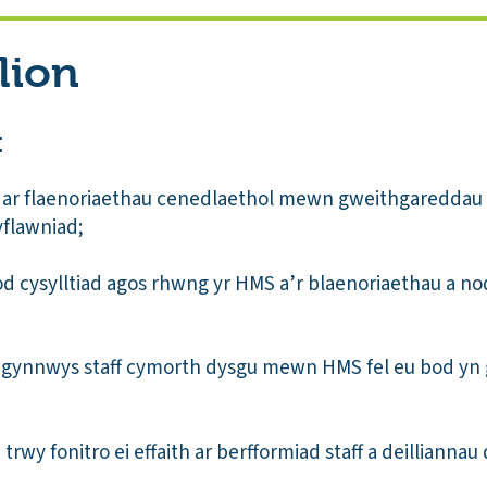
lion
:
r flaenoriaethau cenedlaethol mewn gweithgareddau H
gyflawniad;
d cysylltiad agos rhwng yr HMS a’r blaenoriaethau a no
o gynnwys staff cymorth dysgu mewn HMS fel eu bod yn 
rwy fonitro ei effaith ar berfformiad staff a deilliannau 