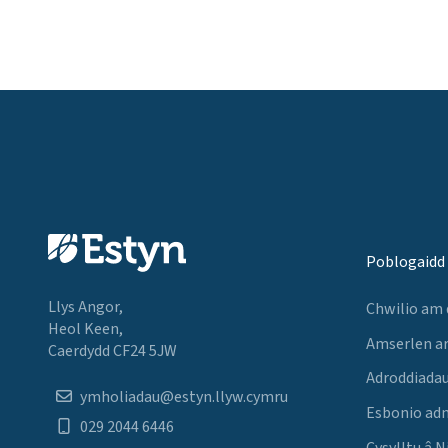
Poblogaidd
Llys Angor,
Chwilio am
Heol Keen,
Amserlen a
Caerdydd CF24 5JW
Adroddiadau
ymholiadau@estyn.llyw.cymru
Esbonio ad
029 2044 6446