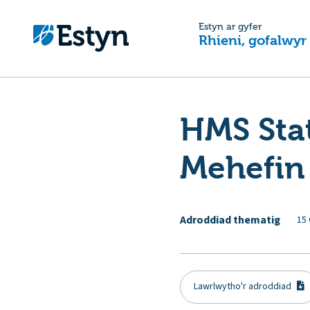
Estyn ar gyfer
Rhieni, gofalwyr
HMS Sta
Mehefin
Adroddiad thematig
15 
Lawrlwytho'r adroddiad