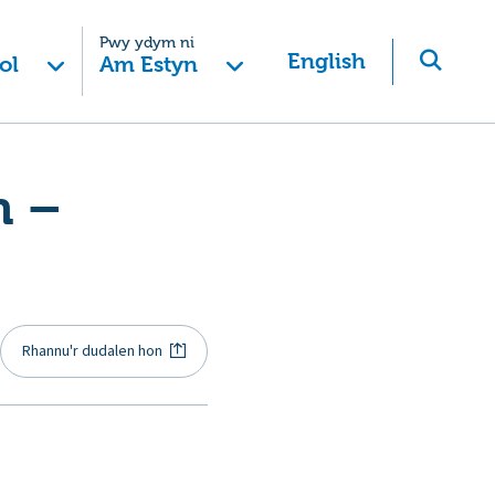
Pwy ydym ni
English
ol
Am Estyn
n –
Rhannu'r dudalen hon