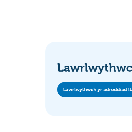
Lawrlwythwch
Lawrlwythwch yr adroddiad l