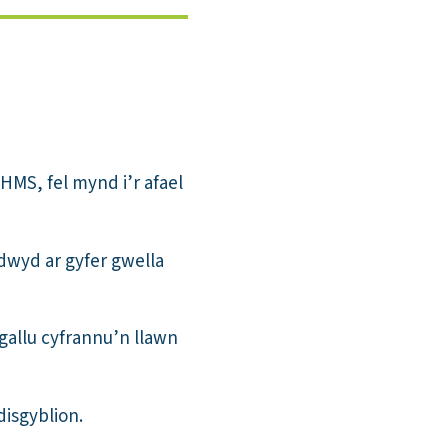
MS, fel mynd i’r afael
dwyd ar gyfer gwella
gallu cyfrannu’n llawn
disgyblion.