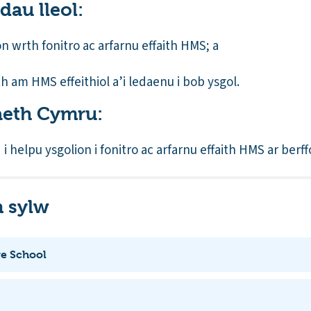
au lleol:
 wrth fonitro ac arfarnu effaith HMS; a
 am HMS effeithiol a’i ledaenu i bob ysgol.
aeth Cymru:
i helpu ysgolion i fonitro ac arfarnu effaith HMS ar berf
 sylw
e School