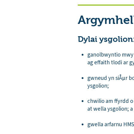
Argymhel
Dylai ysgolion
ganolbwyntio mwy a
ag effaith tlodi ar 
gwneud yn siÅµr bo
ysgolion;
chwilio am ffyrdd 
at wella ysgolion; a
gwella arfarnu HMS t