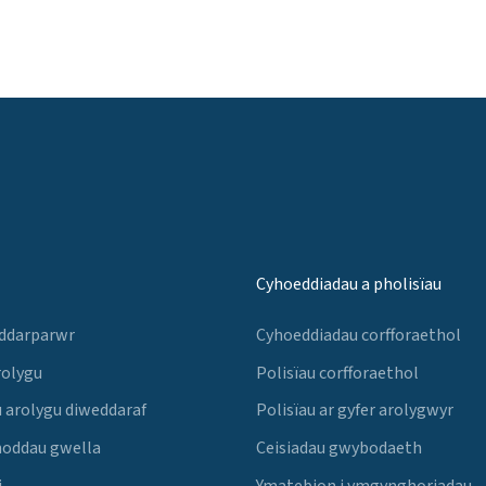
Cyhoeddiadau a pholisïau
 ddarparwr
Cyhoeddiadau corfforaethol
rolygu
Polisïau corfforaethol
 arolygu diweddaraf
Polisïau ar gyfer arolygwyr
noddau gwella
Ceisiadau gwybodaeth