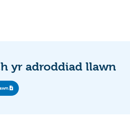
 yr adroddiad llawn
lawn