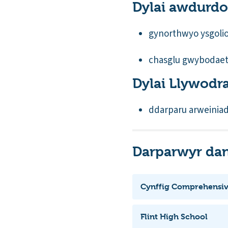
Dylai awdurdod
gynorthwyo ysgolion
chasglu gwybodaeth
Dylai Llywodr
ddarparu arweiniad 
Darparwyr dan
Cynffig Comprehensiv
Flint High School