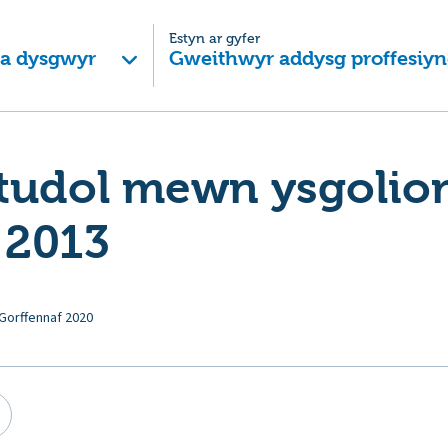
Estyn ar gyfer
 a dysgwyr
Gweithwyr addysg proffesiyn
tudol mewn ysgolio
 2013
Gorffennaf 2020