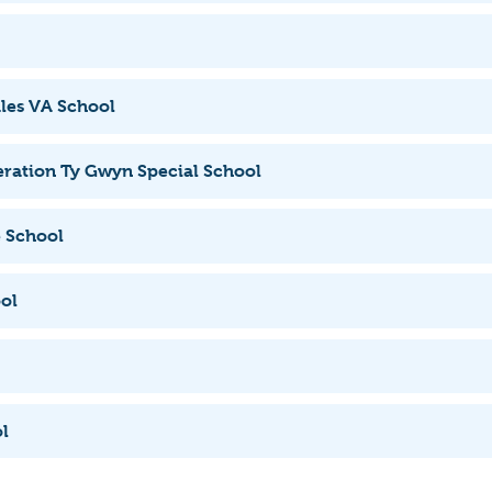
les VA School
eration Ty Gwyn Special School
 School
ol
l