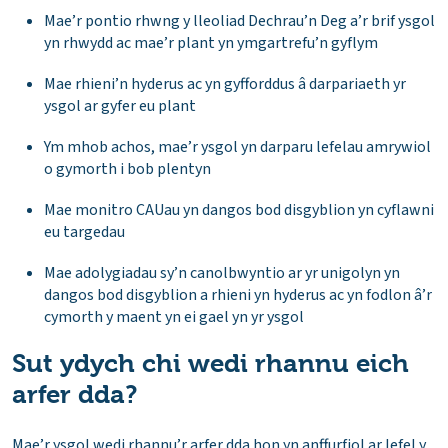
Mae’r pontio rhwng y lleoliad Dechrau’n Deg a’r brif ysgol
yn rhwydd ac mae’r plant yn ymgartrefu’n gyflym
Mae rhieni’n hyderus ac yn gyfforddus â darpariaeth yr
ysgol ar gyfer eu plant
Ym mhob achos, mae’r ysgol yn darparu lefelau amrywiol
o gymorth i bob plentyn
Mae monitro CAUau yn dangos bod disgyblion yn cyflawni
eu targedau
Mae adolygiadau sy’n canolbwyntio ar yr unigolyn yn
dangos bod disgyblion a rhieni yn hyderus ac yn fodlon â’r
cymorth y maent yn ei gael yn yr ysgol
Sut ydych chi wedi rhannu eich
arfer dda?
Mae’r ysgol wedi rhannu’r arfer dda hon yn anffurfiol ar lefel y