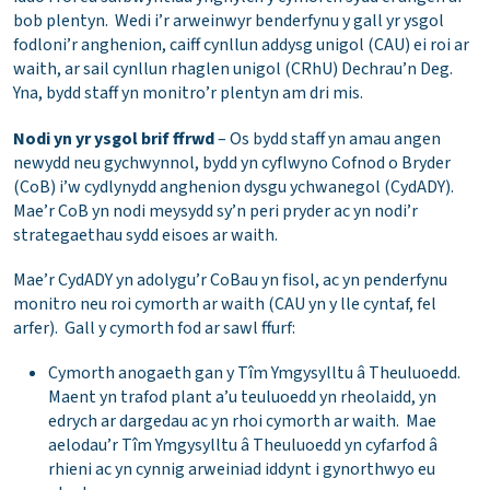
bob plentyn. Wedi i’r arweinwyr benderfynu y gall yr ysgol
fodloni’r anghenion, caiff cynllun addysg unigol (CAU) ei roi ar
waith, ar sail cynllun rhaglen unigol (CRhU) Dechrau’n Deg.
Yna, bydd staff yn monitro’r plentyn am dri mis.
Nodi yn yr ysgol brif ffrwd
– Os bydd staff yn amau angen
newydd neu gychwynnol, bydd yn cyflwyno Cofnod o Bryder
(CoB) i’w cydlynydd anghenion dysgu ychwanegol (CydADY).
Mae’r CoB yn nodi meysydd sy’n peri pryder ac yn nodi’r
strategaethau sydd eisoes ar waith.
Mae’r CydADY yn adolygu’r CoBau yn fisol, ac yn penderfynu
monitro neu roi cymorth ar waith (CAU yn y lle cyntaf, fel
arfer). Gall y cymorth fod ar sawl ffurf:
Cymorth anogaeth gan y Tîm Ymgysylltu â Theuluoedd.
Maent yn trafod plant a’u teuluoedd yn rheolaidd, yn
edrych ar dargedau ac yn rhoi cymorth ar waith. Mae
aelodau’r Tîm Ymgysylltu â Theuluoedd yn cyfarfod â
rhieni ac yn cynnig arweiniad iddynt i gynorthwyo eu