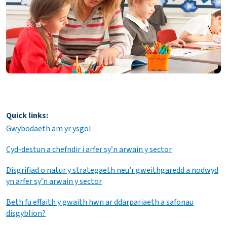
Quick links:
Gwybodaeth am yr ysgol
Cyd-destun a chefndir i arfer sy’n arwain y sector
Disgrifiad o natur y strategaeth neu’r gweithgaredd a nodwyd
yn arfer sy’n arwain y sector
Beth fu effaith y gwaith hwn ar ddarpariaeth a safonau
disgyblion?