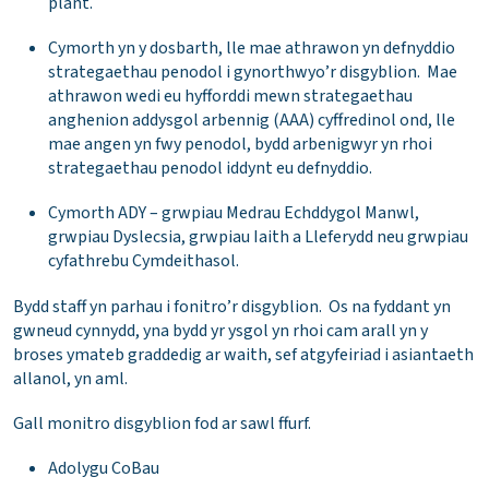
plant.
Cymorth yn y dosbarth, lle mae athrawon yn defnyddio
strategaethau penodol i gynorthwyo’r disgyblion. Mae
athrawon wedi eu hyfforddi mewn strategaethau
anghenion addysgol arbennig (AAA) cyffredinol ond, lle
mae angen yn fwy penodol, bydd arbenigwyr yn rhoi
strategaethau penodol iddynt eu defnyddio.
Cymorth ADY – grwpiau Medrau Echddygol Manwl,
grwpiau Dyslecsia, grwpiau Iaith a Lleferydd neu grwpiau
cyfathrebu Cymdeithasol.
Bydd staff yn parhau i fonitro’r disgyblion. Os na fyddant yn
gwneud cynnydd, yna bydd yr ysgol yn rhoi cam arall yn y
broses ymateb graddedig ar waith, sef atgyfeiriad i asiantaeth
allanol, yn aml.
Gall monitro disgyblion fod ar sawl ffurf.
Adolygu CoBau