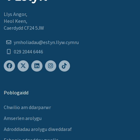
Llys Angor,
Heol Keen,
Caerdydd CF24 5JW
ymholiadau@estyn.llyw.cymru
029 2044 6446
Poblogaidd
Chwilio am ddarparwr
Amserlen arolygu
Adroddiadau arolygu diweddaraf