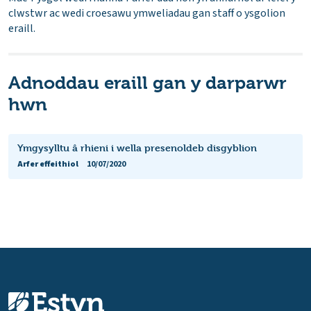
clwstwr ac wedi croesawu ymweliadau gan staff o ysgolion
eraill.
Adnoddau eraill gan y darparwr
hwn
Ymgysylltu â rhieni i wella presenoldeb disgyblion
Arfer effeithiol
10/07/2020