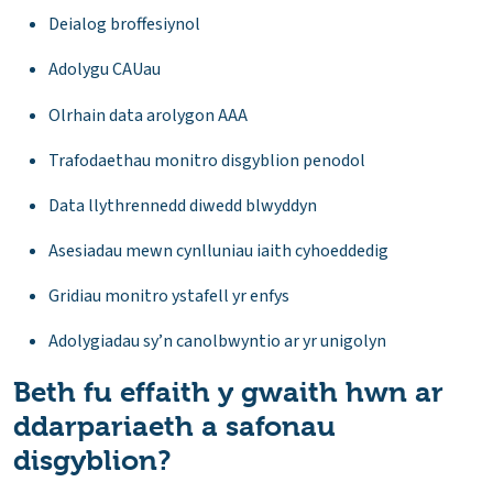
Deialog broffesiynol
Adolygu CAUau
Olrhain data arolygon AAA
Trafodaethau monitro disgyblion penodol
Data llythrennedd diwedd blwyddyn
Asesiadau mewn cynlluniau iaith cyhoeddedig
Gridiau monitro ystafell yr enfys
Adolygiadau sy’n canolbwyntio ar yr unigolyn
Beth fu effaith y gwaith hwn ar
ddarpariaeth a safonau
disgyblion?