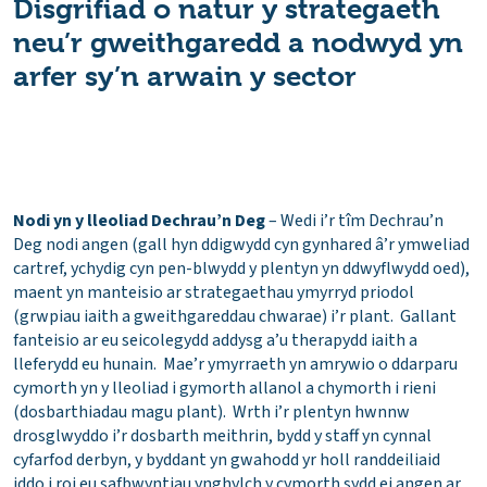
Disgrifiad o natur y strategaeth
neu’r gweithgaredd a nodwyd yn
arfer sy’n arwain y sector
Nodi yn y lleoliad Dechrau’n Deg
– Wedi i’r tîm Dechrau’n
Deg nodi angen (gall hyn ddigwydd cyn gynhared â’r ymweliad
cartref, ychydig cyn pen-blwydd y plentyn yn ddwyflwydd oed),
maent yn manteisio ar strategaethau ymyrryd priodol
(grwpiau iaith a gweithgareddau chwarae) i’r plant. Gallant
fanteisio ar eu seicolegydd addysg a’u therapydd iaith a
lleferydd eu hunain. Mae’r ymyrraeth yn amrywio o ddarparu
cymorth yn y lleoliad i gymorth allanol a chymorth i rieni
(dosbarthiadau magu plant). Wrth i’r plentyn hwnnw
drosglwyddo i’r dosbarth meithrin, bydd y staff yn cynnal
cyfarfod derbyn, y byddant yn gwahodd yr holl randdeiliaid
iddo i roi eu safbwyntiau ynghylch y cymorth sydd ei angen ar