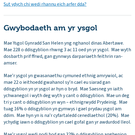
Sut ydych chi wedi rhannu eich arfer dda?
Gwybodaeth am yr ysgol
Mae Ysgol Gynradd San Helen yng nghanol dinas Abertawe.
Mae 228 o ddisgyblion rhwng 3 ac 11 oed yn yr ysgol. Mae wyth
dosbarth prif ffrwd, gan gynnwys darpariaeth feithrin ran-
amser.
Mae’r ysgol yn gwasanaethu cymuned ethnig amrywiol, ac
mae 22 o ieithoedd gwahanol sy’n cael eu siarad gan
ddisgyblion yn yr ysgol ar hyn o bryd. Mae Saesneg yn iaith
ychwanegol i wyth deg wyth y cant o ddisgyblion. Mae un deg
tri y cant o ddisgyblion yn wyn – ethnigrwydd Prydeinig. Mae
tuag 16% o ddisgyblion yn gymwys i gael prydau ysgol am
ddim. Mae hyn yn is na’r cyfartaledd cenedlaethol (20%). Mae
ychydig iawn o ddisgyblion yn cael gofal gan yr awdurdod lleol.
Mae’r ysgol wedi nodi bod gan 32% o ddisgyblion anghenion