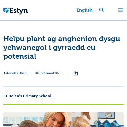
English
Helpu plant ag anghenion dysgu
ychwanegol i gyrraedd eu
potensial
Arfer effeithiol
10 Gorffennaf 2020
St Helen’s Primary School