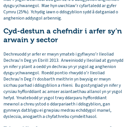
dysgu ychwanegol. Mae hyn uwchlaw’r cyfartaledd ar gyfer
Cymru (25%). Ychydig iawn o ddisgyblion sydd â datganiad o
anghenion addysgol arbennig.
Cyd-destun a chefndir i arfer sy’n
arwain y sector
Dechreuodd yr arfer er mwyn ymateb i gyflwyno’r lleoliad
Dechrau’n Deg yn Ebrill 2013. Arweiniodd y lleoliad at gynnydd
yn nifer y plant a oedd yn dechrau yn yr ysgol ag anghenion
dysgu ychwanegol. Roedd pontio rhwydd o’r lleoliad
Dechrau’n Deg i’r dosbarth meithrin yn bwysig er mwyn
sicrhau parhad i ddisgyblion a rhieni. Bu gostyngiad yn nifer y
cyrsiau hyfforddiant ac amser asiantaethau allanol yn yr ysgol
hefyd. Ymatebodd yr ysgol trwy ddarparu hyfforddiant
mewnol a chreu ystod o ddarpariaeth i ddisgyblion, gan
gynnwys datblygu ei grwpiau medrau echddygol manwl,
dyslecsia, anogaeth a chyfathrebu cymdeithasol.