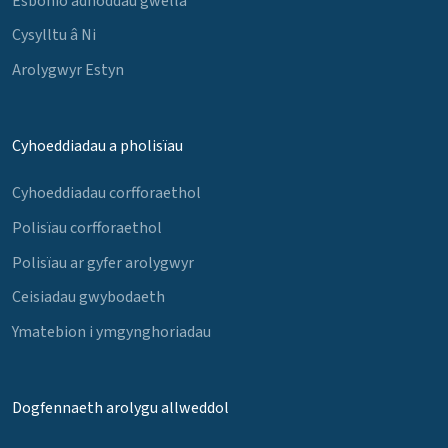
Esbonio adnoddau gwella
Cysylltu â Ni
Arolygwyr Estyn
Cyhoeddiadau a pholisïau
Cyhoeddiadau corfforaethol
Polisïau corfforaethol
Polisïau ar gyfer arolygwyr
Ceisiadau gwybodaeth
Ymatebion i ymgynghoriadau
Dogfennaeth arolygu allweddol