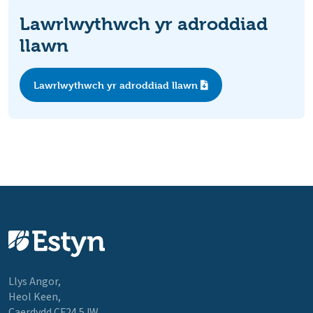
Lawrlwythwch yr adroddiad
llawn
Lawrlwythwch yr adroddiad llawn
Llys Angor,
Heol Keen,
Caerdydd CF24 5JW