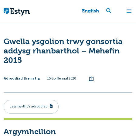
English
Gwella ysgolion trwy gonsortia
addysg rhanbarthol – Mehefin
2015
Adroddiad thematig
15 Gorffennaf 2020
Lawrlwytho'r adroddiad
Argymhellion