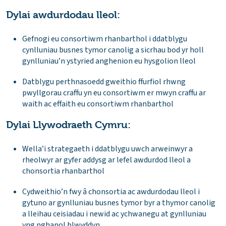
Dylai awdurdodau lleol:
Gefnogi eu consortiwm rhanbarthol i ddatblygu
cynlluniau busnes tymor canolig a sicrhau bod yr holl
gynlluniau’n ystyried anghenion eu hysgolion lleol
Datblygu perthnasoedd gweithio ffurfiol rhwng
pwyllgorau craffu yn eu consortiwm er mwyn craffu ar
waith ac effaith eu consortiwm rhanbarthol
Dylai Llywodraeth Cymru:
Wella’i strategaeth i ddatblygu uwch arweinwyr a
rheolwyr ar gyfer addysg ar lefel awdurdod lleol a
chonsortia rhanbarthol
Cydweithio’n fwy â chonsortia ac awdurdodau lleol i
gytuno ar gynlluniau busnes tymor byr a thymor canolig
a lleihau ceisiadau i newid ac ychwanegu at gynlluniau
yng nghanol blwyddyn