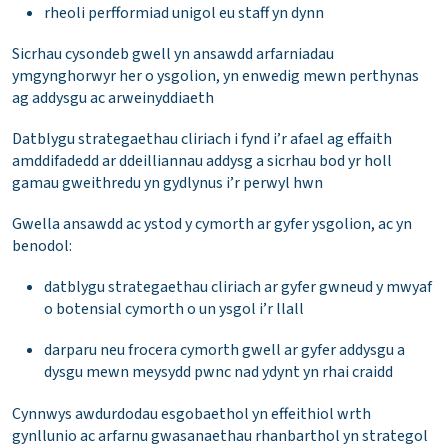
rheoli perfformiad unigol eu staff yn dynn
Sicrhau cysondeb gwell yn ansawdd arfarniadau
ymgynghorwyr her o ysgolion, yn enwedig mewn perthynas
ag addysgu ac arweinyddiaeth
Datblygu strategaethau cliriach i fynd i’r afael ag effaith
amddifadedd ar ddeilliannau addysg a sicrhau bod yr holl
gamau gweithredu yn gydlynus i’r perwyl hwn
Gwella ansawdd ac ystod y cymorth ar gyfer ysgolion, ac yn
benodol:
datblygu strategaethau cliriach ar gyfer gwneud y mwyaf
o botensial cymorth o un ysgol i’r llall
darparu neu frocera cymorth gwell ar gyfer addysgu a
dysgu mewn meysydd pwnc nad ydynt yn rhai craidd
Cynnwys awdurdodau esgobaethol yn effeithiol wrth
gynllunio ac arfarnu gwasanaethau rhanbarthol yn strategol