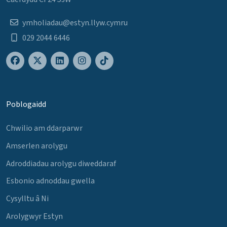
ymholiadau@estyn.llyw.cymru
029 2044 6446
Poblogaidd
Chwilio am ddarparwr
Amserlen arolygu
Adroddiadau arolygu diweddaraf
Esbonio adnoddau gwella
Cysylltu â Ni
Arolygwyr Estyn