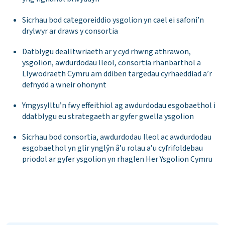
Sicrhau bod categoreiddio ysgolion yn cael ei safoni’n
drylwyr ar draws y consortia
Datblygu dealltwriaeth ar y cyd rhwng athrawon,
ysgolion, awdurdodau lleol, consortia rhanbarthol a
Llywodraeth Cymru am ddiben targedau cyrhaeddiad a’r
defnydd a wneir ohonynt
Ymgysylltu’n fwy effeithiol ag awdurdodau esgobaethol i
ddatblygu eu strategaeth ar gyfer gwella ysgolion
Sicrhau bod consortia, awdurdodau lleol ac awdurdodau
esgobaethol yn glir ynglŷn â’u rolau a’u cyfrifoldebau
priodol ar gyfer ysgolion yn rhaglen Her Ysgolion Cymru