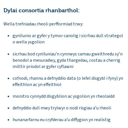
Dylai consortia rhanbarthol:
Wella trefniadau rheoli perfformiad trwy:
gynllunio ar gyfer y tymor canolig i sicrhau dull strategol
o wella ysgolion
sicrhau bod cynlluniau’n cynnwys camau gweithredu sy’n
benodol a mesuradwy, gyda thargedau, costau a cherrig
milltir priodol ar gyfer cyflawni
cofnodi, rhannu a defnyddio data (o lefel disgybl i fyny) yn
effeithlon ac yn effeithiol
monitro cynnydd disgyblion ac ysgolion yn rheolaidd
defnyddio dull mwy trylwyr o nodi risgiau a’u rheoli
hunanarfarnu eu cryfderau a’u diffygion yn realistig