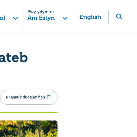
Pwy ydym ni
English
ol
Am Estyn
ateb
Rhannu'r dudalen hon