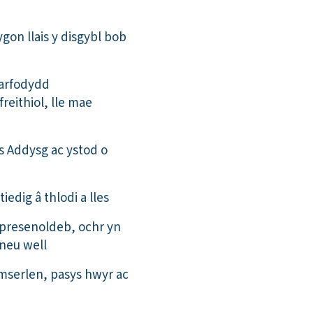
ygon llais y disgybl bob
farfodydd
eithiol, lle mae
s Addysg ac ystod o
tiedig â thlodi a lles
 presenoldeb, ochr yn
 neu well
amserlen, pasys hwyr ac