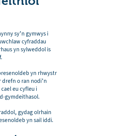
eithiol
hynny sy’n gymwys i
 uwchlaw cyfraddau
haus yn sylweddol is
f.
presenoldeb yn rhwystr
 drefn o ran nodi’n
ael eu cyfleu i
dd-gymdeithasol.
raddol, gydag olrhain
resenoldeb yn sail iddi.