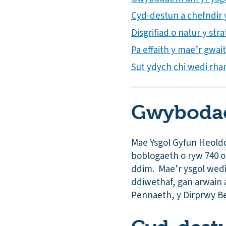
Cyd-destun a chefndir yr
Disgrifiad o natur y s
Pa effaith y mae’r gwai
Sut ydych chi wedi rha
Gwybodae
Mae Ysgol Gyfun Heoldd
boblogaeth o ryw 740 o
ddim. Mae’r ysgol wedi
ddiwethaf, gan arwain 
Pennaeth, y Dirprwy B