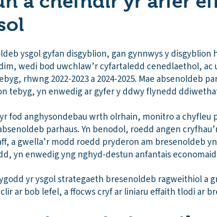
 a chefndir yr arfer eff
sol
deb ysgol gyfan disgyblion, gan gynnwys y disgyblion 
ddim, wedi bod uwchlaw’r cyfartaledd cenedlaethol, ac
ebyg, rhwng 2022-2023 a 2024-2025. Mae absenoldeb par
n tebyg, yn enwedig ar gyfer y ddwy flynedd ddiwetha
 fod anghysondebau wrth olrhain, monitro a chyfleu 
 absenoldeb parhaus. Yn benodol, roedd angen cryfhau’r
aff, a gwella’r modd roedd pryderon am bresenoldeb yn c
edd, yn enwedig yng nghyd-destun anfantais economai
lygodd yr ysgol strategaeth bresenoldeb ragweithiol a g
ir ar bob lefel, a ffocws cryf ar liniaru effaith tlodi ar b