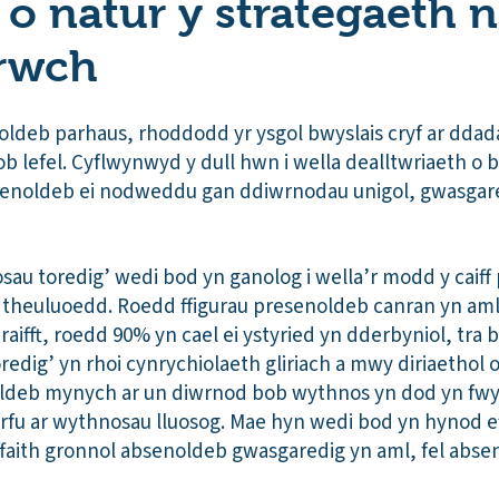
 o natur y strategaeth n
rwch
enoldeb parhaus, rhoddodd yr ysgol bwyslais cryf ar dda
ob lefel. Cyflwynwyd y dull hwn i wella dealltwriaeth o
bsenoldeb ei nodweddu gan ddiwrnodau unigol, gwasgar
au toredig’ wedi bod yn ganolog i wella’r modd y caiff
 a theuluoedd. Roedd ffigurau presenoldeb canran yn aml
ifft, roedd 90% yn cael ei ystyried yn dderbyniol, tra 
edig’ yn rhoi cynrychiolaeth gliriach a mwy diriaethol 
ldeb mynych ar un diwrnod bob wythnos yn dod yn fwy 
arfu ar wythnosau lluosog. Mae hyn wedi bod yn hynod ef
faith gronnol absenoldeb gwasgaredig yn aml, fel abs