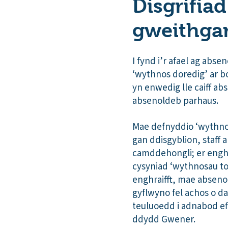
Disgrifiad
gweithga
I fynd i’r afael ag abs
‘wythnos doredig’ ar b
yn enwedig lle caiff a
absenoldeb parhaus.
Mae defnyddio ‘wythnos
gan ddisgyblion, staff
camddehongli; er enghra
cysyniad ‘wythnosau tor
enghraifft, mae abseno
gyflwyno fel achos o d
teuluoedd i adnabod ef
ddydd Gwener.