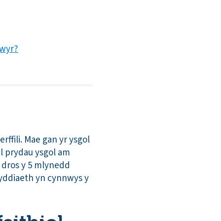
gwyr?
ffili. Mae gan yr ysgol
l prydau ysgol am
n dros y 5 mlynedd
nyddiaeth yn cynnwys y