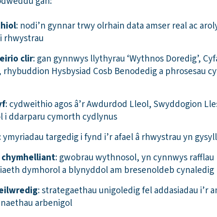
 nodweddu gan:
hiol
: nodi’n gynnar trwy olrhain data amser real ac arol
i rhwystrau
rio clir
: gan gynnwys llythyrau ‘Wythnos Doredig’, Cy
 rhybuddion Hysbysiad Cosb Benodedig a phrosesau cyfr
yf
: cydweithio agos â’r Awdurdod Lleol, Swyddogion Lle
ol i ddarparu cymorth cydlynus
: ymyriadau targedig i fynd i’r afael â rhwystrau yn gysyll
 chymhelliant
: gwobrau wythnosol, yn cynnwys rafflau
iaeth dymhorol a blynyddol am bresenoldeb cynaledig
eilwredig
: strategaethau unigoledig fel addasiadau i’r 
sanaethau arbenigol