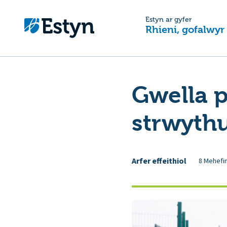
Estyn ar gyfer
Rhieni, gofalwyr
Gwella 
strwythu
Arfer effeithiol
8 Mehefi