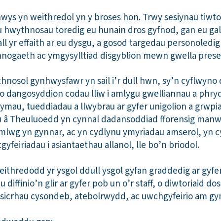
nnwys yn weithredol yn y broses hon. Trwy sesiynau tiwt
eu hwythnosau toredig eu hunain dros gyfnod, gan eu gal
l yr effaith ar eu dysgu, a gosod targedau personoledig
hnogaeth ac ymgysylltiad disgyblion mewn gwella pres
hnosol gynhwysfawr yn sail i’r dull hwn, sy’n cyflwyno
o dangosyddion codau lliw i amlygu gwelliannau a phry
atrymau, tueddiadau a llwybrau ar gyfer unigolion a grwp
 â Theuluoedd yn cynnal dadansoddiad fforensig manwl 
amlwg yn gynnar, ac yn cydlynu ymyriadau amserol, yn
gyfeiriadau i asiantaethau allanol, lle bo’n briodol.
eithredodd yr ysgol ddull ysgol gyfan graddedig ar gyfe
 diffinio’n glir ar gyfer pob un o’r staff, o diwtoriaid d
 sicrhau cysondeb, atebolrwydd, ac uwchgyfeirio am g