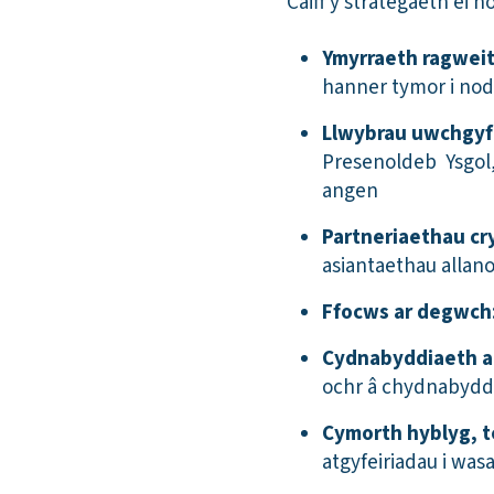
Caiff y strategaeth ei
Ymyrraeth ragweit
hanner tymor i nod
Llwybrau uwchgyfei
Presenoldeb Ysgol,
angen
Partneriaethau cr
asiantaethau allan
Ffocws ar degwch
Cydnabyddiaeth a
ochr â chydnabydd
Cymorth hyblyg, t
atgyfeiriadau i wa