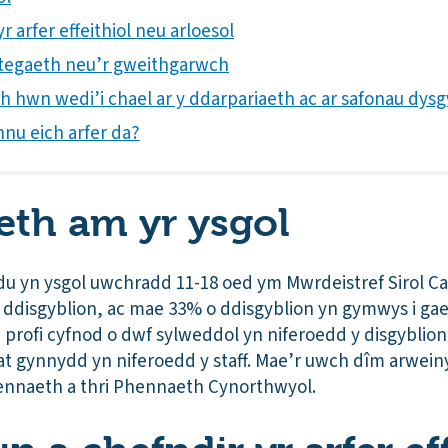
 arfer effeithiol neu arloesol
trategaeth neu’r gweithgarwch
th hwn wedi’i chael ar y ddarpariaeth ac ar safonau dys
nnu eich arfer da?
th am yr ysgol
u yn ysgol uwchradd 11-18 oed ym Mwrdeistref Sirol Caer
 ddisgyblion, ac mae 33% o ddisgyblion yn gymwys i gae
 profi cyfnod o dwf sylweddol yn niferoedd y disgyblio
at gynnydd yn niferoedd y staff. Mae’r uwch dîm arwei
ennaeth a thri Phennaeth Cynorthwyol.