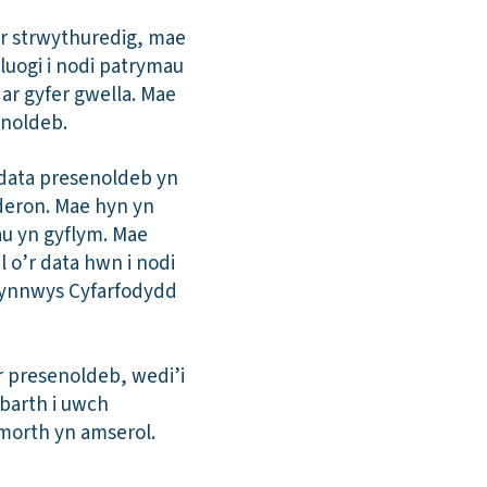
or strwythuredig, mae
luogi i nodi patrymau
 ar gyfer gwella. Mae
enoldeb.
 data presenoldeb yn
deron. Mae hyn yn
iau yn gyflym. Mae
o’r data hwn i nodi
 cynnwys Cyfarfodydd
r presenoldeb, wedi’i
osbarth i uwch
ymorth yn amserol.