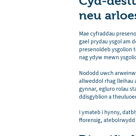
Cyd-destun
neu arloe
Mae cyfraddau presenol
gael prydau ysgol am 
presenoldeb ysgolion t
nag ydyw mewn ysgolio
Nododd uwch arweinwyr
allweddol rhag lleihau
gynnar, egluro rolau st
ddisgyblion a theuluo
I ymateb i hynny, datb
fforensig, atebolrwydd cl