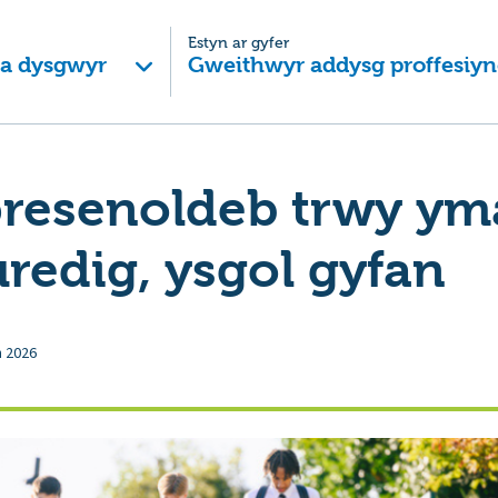
Estyn ar gyfer
 a dysgwyr
Gweithwyr addysg proffesiyn
presenoldeb trwy ym
redig, ysgol gyfan
n 2026