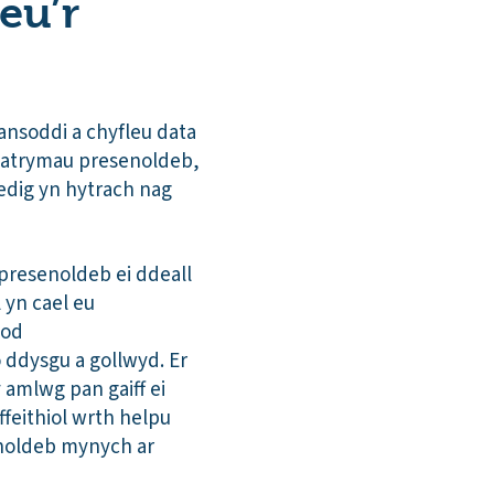
eu’r
dansoddi a chyfleu data
 batrymau presenoldeb,
edig yn hytrach nag
 presenoldeb ei ddeall
 yn cael eu
bod
o ddysgu a gollwyd. Er
amlwg pan gaiff ei
feithiol wrth helpu
enoldeb mynych ar