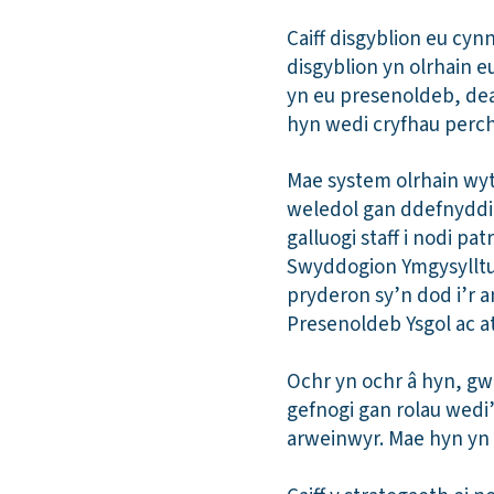
Caiff disgyblion eu cy
disgyblion yn olrhain 
yn eu presenoldeb, deal
hyn wedi cryfhau perc
Mae system olrhain wyt
weledol gan ddefnyddi
galluogi staff i nodi p
Swyddogion Ymgysylltu
pryderon sy’n dod i’r 
Presenoldeb Ysgol ac at
Ochr yn ochr â hyn, gw
gefnogi gan rolau wedi’u
arweinwyr. Mae hyn yn