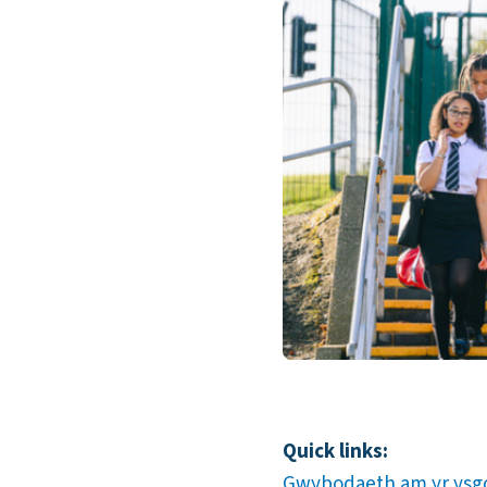
Quick links:
Gwybodaeth am yr ysg