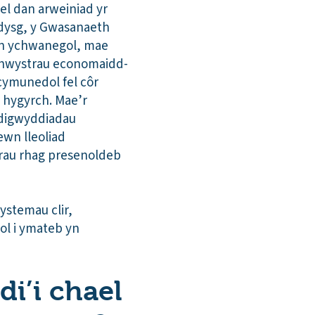
el dan arweiniad yr
dysg, y Gwasanaeth
Yn ychwanegol, mae
 rhwystrau economaidd-
cymunedol fel côr
h hygyrch. Mae’r
 digwyddiadau
ewn lleoliad
rau rhag presenoldeb
systemau clir,
ol i ymateb yn
di’i chael