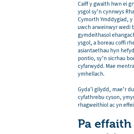
Caiff y gwaith hwn ei 
ysgol sy’n cynnwys R
Cymorth Ymddygiad, y 
uwch arweinwyr wedi bl
gymdeithasol ehangach
ysgol, a boreau coffi r
asiantaethau hyn hefy
pontio, sy’n sicrhau b
cyfarwydd. Mae mentra
ymhellach.
Gyda’i gilydd, mae’r dul
cyfathrebu cyson, ymyrr
rhagweithiol ac yn effe
Pa effait