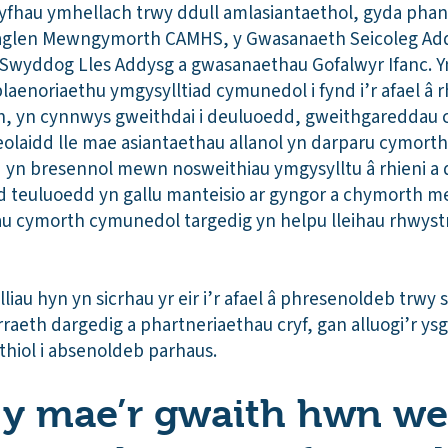
gryfhau ymhellach trwy ddull amlasiantaethol, gyda phan
haglen Mewngymorth CAMHS, y Gwasanaeth Seicoleg Ad
Swyddog Lles Addysg a gwasanaethau Gofalwyr Ifanc. 
aenoriaethu ymgysylltiad cymunedol i fynd i’r afael â
, yn cynnwys gweithdai i deuluoedd, gweithgareddau 
heolaidd lle mae asiantaethau allanol yn darparu cymort
d yn bresennol mewn nosweithiau ymgysylltu â rhieni a
od teuluoedd yn gallu manteisio ar gyngor a chymorth m
u cymorth cymunedol targedig yn helpu lleihau rhwyst
liau hyn yn sicrhau yr eir i’r afael â phresenoldeb trwy 
aeth dargedig a phartneriaethau cryf, gan alluogi’r ysg
ithiol i absenoldeb parhaus.
h y mae’r gwaith hwn we