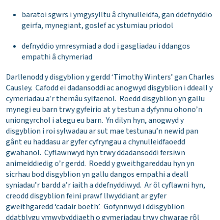
baratoi sgwrs i ymgysylltu â chynulleidfa, gan ddefnyddio
geirfa, mynegiant, goslef ac ystumiau priodol
defnyddio ymresymiad a dod i gasgliadau i ddangos
empathi â chymeriad
Darllenodd y disgyblion y gerdd ‘Timothy Winters’ gan Charles
Causley. Cafodd ei dadansoddi ac anogwyd disgyblion i ddeall y
cymeriadau a’r themâu sylfaenol. Roedd disgyblion yn gallu
mynegi eu barn trwy gyfeirio at y testun a dyfynnu ohono’n
uniongyrchol i ategu eu barn. Yn dilyn hyn, anogwyd y
disgyblion i roi sylwadau ar sut mae testunau’n newid pan
gânt eu haddasu ar gyfer cyfryngau a chynulleidfaoedd
gwahanol. Cyflawnwyd hyn trwy ddadansoddi fersiwn
animeiddiedig o’r gerdd. Roedd y gweithgareddau hyn yn
sicrhau bod disgyblion yn gallu dangos empathi a deall
syniadau’r bardd a’r iaith a ddefnyddiwyd. Ar ôl cyflawni hyn,
creodd disgyblion feini prawf llwyddiant ar gyfer
gweithgaredd ‘cadair boeth’. Gofynnwyd i ddisgyblion
ddatblygu ymwybyddiaeth o gymeriadau trwy chwarae rôl