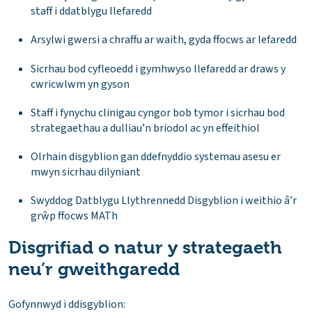
staff i ddatblygu llefaredd
Arsylwi gwersi a chraffu ar waith, gyda ffocws ar lefaredd
Sicrhau bod cyfleoedd i gymhwyso llefaredd ar draws y
cwricwlwm yn gyson
Staff i fynychu clinigau cyngor bob tymor i sicrhau bod
strategaethau a dulliau’n briodol ac yn effeithiol
Olrhain disgyblion gan ddefnyddio systemau asesu er
mwyn sicrhau dilyniant
Swyddog Datblygu Llythrennedd Disgyblion i weithio â’r
grŵp ffocws MATh
Disgrifiad o natur y strategaeth
neu’r gweithgaredd
Gofynnwyd i ddisgyblion: