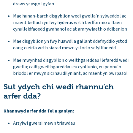
draws yr ysgol gyfan
Mae hunan-barch disgyblion wedi gwella’n sylweddol ac
maent bellach yn fwy hyderus wrth berfformio o flaen
cynulleidfaoedd gwahanol ac at amrywiaeth o ddibenion
Mae disgyblion yn fwy huawdl a gallant ddefnyddio ystod
eang o eirfa wrth siarad mewn ystod o sefyllfaoedd
Mae mwynhad disgyblion o weithgareddau llefaredd wedi
gwella; caiff gweithgareddau eu cynllunio, eu pennu’n
briodol er mwyn sicrhau dilyniant, ac maent yn bwrpasol
Sut ydych chi wedi rhannu’ch
arfer dda?
Rhannwyd arfer dda fel a ganlyn:
Arsylwi gwersi mewn triawdau