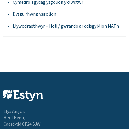
Cymedroli gydag ysgolion y clwstwr
Dysgu rhwng ysgolion
Llywodraethwyr – Holi / gwrando ar ddisgyblion MATh
Llys Angor,
Heol Keen,
Caerdydd CF24 5JW