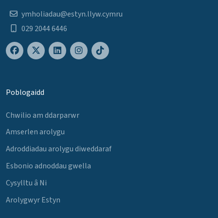
ymholiadau@estyn.llyw.cymru
029 2044 6446
Poblogaidd
Chwilio am ddarparwr
Amserlen arolygu
Adroddiadau arolygu diweddaraf
Esbonio adnoddau gwella
Cysylltu â Ni
Arolygwyr Estyn