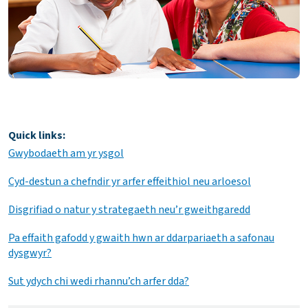
Quick links:
Gwybodaeth am yr ysgol
Cyd-destun a chefndir yr arfer effeithiol neu arloesol
Disgrifiad o natur y strategaeth neu’r gweithgaredd
Pa effaith gafodd y gwaith hwn ar ddarpariaeth a safonau
dysgwyr?
Sut ydych chi wedi rhannu’ch arfer dda?