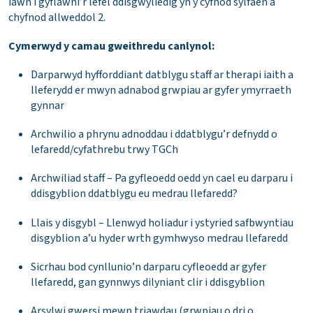
iawn i gyflawni’r lefel ddisgwyliedig yn y cyfnod sylfaen a
chyfnod allweddol 2.
Cymerwyd y camau gweithredu canlynol:
Darparwyd hyfforddiant datblygu staff ar therapi iaith a
lleferydd er mwyn adnabod grwpiau ar gyfer ymyrraeth
gynnar
Archwilio a phrynu adnoddau i ddatblygu’r defnydd o
lefaredd/cyfathrebu trwy TGCh
Archwiliad staff – Pa gyfleoedd oedd yn cael eu darparu i
ddisgyblion ddatblygu eu medrau llefaredd?
Llais y disgybl – Llenwyd holiadur i ystyried safbwyntiau
disgyblion a’u hyder wrth gymhwyso medrau llefaredd
Sicrhau bod cynllunio’n darparu cyfleoedd ar gyfer
llefaredd, gan gynnwys dilyniant clir i ddisgyblion
Arsylwi gwersi mewn triawdau (grwpiau o dri o