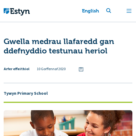
English
Gwella medrau llafaredd gan
ddefnyddio testunau heriol
Arfer effeithiol
10 Gorffennaf 2020
Tywyn Primary School