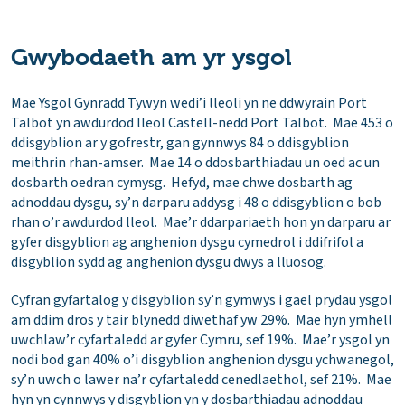
Gwybodaeth am yr ysgol
Mae Ysgol Gynradd Tywyn wedi’i lleoli yn ne ddwyrain Port
Talbot yn awdurdod lleol Castell-nedd Port Talbot. Mae 453 o
ddisgyblion ar y gofrestr, gan gynnwys 84 o ddisgyblion
meithrin rhan-amser. Mae 14 o ddosbarthiadau un oed ac un
dosbarth oedran cymysg. Hefyd, mae chwe dosbarth ag
adnoddau dysgu, sy’n darparu addysg i 48 o ddisgyblion o bob
rhan o’r awdurdod lleol. Mae’r ddarpariaeth hon yn darparu ar
gyfer disgyblion ag anghenion dysgu cymedrol i ddifrifol a
disgyblion sydd ag anghenion dysgu dwys a lluosog.
Cyfran gyfartalog y disgyblion sy’n gymwys i gael prydau ysgol
am ddim dros y tair blynedd diwethaf yw 29%. Mae hyn ymhell
uwchlaw’r cyfartaledd ar gyfer Cymru, sef 19%. Mae’r ysgol yn
nodi bod gan 40% o’i disgyblion anghenion dysgu ychwanegol,
sy’n uwch o lawer na’r cyfartaledd cenedlaethol, sef 21%. Mae
hyn yn cynnwys y disgyblion yn y dosbarthiadau adnoddau