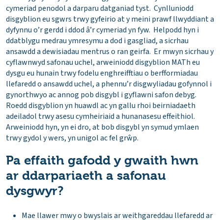
cymeriad penodol a darparu datganiad tyst. Cynlluniodd
disgyblion eu sgwrs trwy gyfeirio at y meini prawf llwyddiant a
dyfynnu o’r gerdd i ddod â’r cymeriad yn fyw. Helpodd hyn i
ddatblygu medrau ymresymu a dod i gasgliad, a sicrhau
ansawdd a dewisiadau mentrus o ran geirfa. Er mwyn sicrhau y
cyflawnwyd safonau uchel, arweiniodd disgyblion MATh eu
dysgu eu hunain trwy fodelu enghreifftiau o berfformiadau
llefaredd o ansawdd uchel, a phennu’r disgwyliadau gofynnol i
gynorthwyo ac annog pob disgybl i gyflawni safon debyg.
Roedd disgyblion yn huawdl ac yn gallu rhoi beirniadaeth
adeiladol trwy asesu cymheiriaid a hunanasesu effeithiol.
Arweiniodd hyn, yn ei dro, at bob disgybl yn symud ymlaen
trwy gydol y wers, yn unigol ac fel grŵp.
Pa effaith gafodd y gwaith hwn
ar ddarpariaeth a safonau
dysgwyr?
Mae llawer mwy o bwyslais ar weithgareddau llefaredd ar