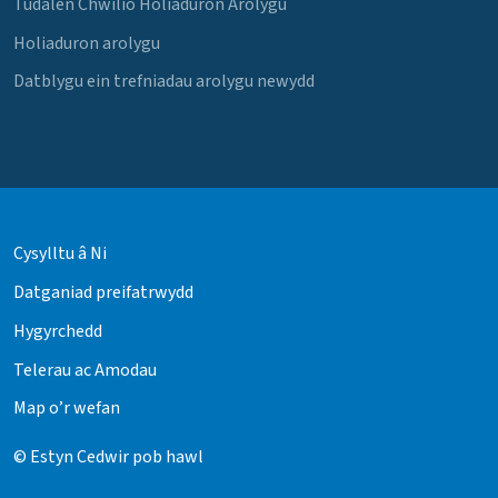
Tudalen Chwilio Holiaduron Arolygu
Holiaduron arolygu
Datblygu ein trefniadau arolygu newydd
Cysylltu â Ni
Datganiad preifatrwydd
Hygyrchedd
Telerau ac Amodau
Map o’r wefan
© Estyn Cedwir pob hawl