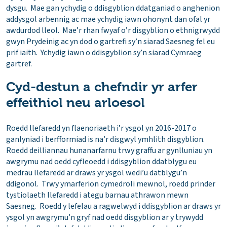
dysgu. Mae gan ychydig o ddisgyblion ddatganiad o anghenion
addysgol arbennig ac mae ychydig iawn ohonynt dan ofal yr
awdurdod lleol. Mae’r rhan fwyaf o’r disgyblion o ethnigrwydd
gwyn Prydeinig ac yn dod o gartrefi sy’n siarad Saesneg fel eu
prif iaith. Ychydig iawn o ddisgyblion sy’n siarad Cymraeg
gartref.
Cyd-destun a chefndir yr arfer
effeithiol neu arloesol
Roedd llefaredd yn flaenoriaeth i’r ysgol yn 2016-2017 o
ganlyniad i berfformiad is na’r disgwyl ymhlith disgyblion.
Roedd deilliannau hunanarfarnu trwy graffu ar gynlluniau yn
awgrymu nad oedd cyfleoedd i ddisgyblion ddatblygu eu
medrau llefaredd ar draws yr ysgol wedi’u datblygu’n
ddigonol. Trwy ymarferion cymedroli mewnol, roedd prinder
tystiolaeth llefaredd i ategu barnau athrawon mewn
Saesneg. Roedd y lefelau a ragwelwyd i ddisgyblion ar draws yr
ysgol yn awgrymu’n gryf nad oedd disgyblion ar y trywydd