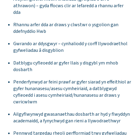
athrawon) – gyda ffocws clir ar lefaredd a rhannu arfer
dda
Rhannu arfer dda ar draws y clwstwr o ysgolion gan
ddefnyddio Hwb
Gwrando ar ddysgwyr – cynhaliodd y corff llywodraethol
gyfweliadau â disgyblion
Datblygu cyfleoedd ar gyfer llais y disgybl ym mhob
dosbarth
Penderfynwyd ar feini prawf ar gyfer siarad yn effeithiol ar
gyfer hunanasesu/asesu cymheiriaid, a datblygwyd
cyfleoedd i asesu cymheiriaid/hunanasesu ar draws y
cwricwlwm
Ailgyflwynwyd gwasanaethau dosbarth ar hyd y flwyddyn
academaidd, a fynychwyd gan rieni a llywodraethwyr
Pennwyd targedau rheoli perfformiad trwy gyfweliadau