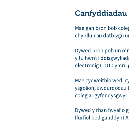
Canfyddiadau 
Mae gan bron bob coleg
chynlluniau datblygu u
Dywed bron pob un o’r
y tu hwnt i ddisgwyliad
electronig CDU Cymru 
Mae cydweithio wedi cy
ysgolion, awdurdodau ll
coleg ar gyfer dysgwyr 
Dywed y rhan fwyaf o 
ffurfiol bod ganddynt 