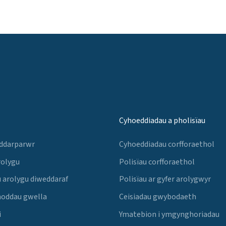
Cyhoeddiadau a pholisïau
 ddarparwr
Cyhoeddiadau corfforaethol
rolygu
Polisïau corfforaethol
 arolygu diweddaraf
Polisïau ar gyfer arolygwyr
noddau gwella
Ceisiadau gwybodaeth
i
Ymatebion i ymgynghoriadau