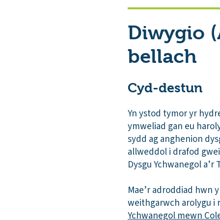
Diwygio 
bellach
Cyd-destun
Yn ystod tymor yr hydr
ymweliad gan eu harol
sydd ag anghenion dysg
allweddol i drafod gwe
Dysgu Ychwanegol a’r T
Mae’r adroddiad hwn yn
weithgarwch arolygu i
Ychwanegol mewn Cole