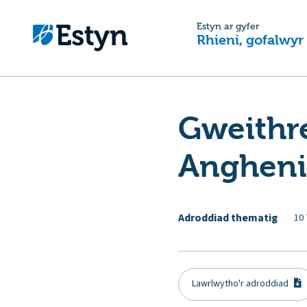
Estyn ar gyfer
Rhieni, gofalwyr
Gweithr
Angheni
Adroddiad thematig
10
Lawrlwytho'r adroddiad