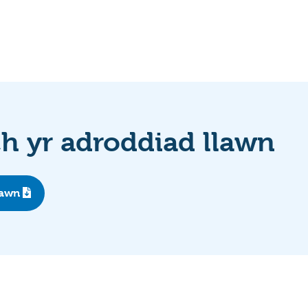
 yr adroddiad llawn
lawn