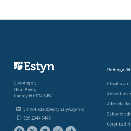
Poblogaidd
Llys Angor,
Chwilio am
Heol Keen,
Amserlen a
Caerdydd CF24 5JW
Adroddiadau
ymholiadau@estyn.llyw.cymru
Esbonio ad
029 2044 6446
Cysylltu â N