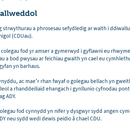
allweddol
 strwythurau a phrosesau sefydledig ar waith i ddiwal
nigol (CDUau).
 colegau fod yr amser a gymerwyd i gyflawni eu rhwy
au a bod pwysau ar feichiau gwaith yn cael eu cymhlethu
gyfan yn barhaus.
nyddu, ac mae’r rhan fwyaf o golegau bellach yn gweith
eol a rhanddeiliaid ehangach i gynllunio cyfnodau ponti
ag ADY.
golegau fod cynnydd yn nifer y dysgwyr sydd angen cy
ADY neu sydd wedi dewis peidio â chael CDU.