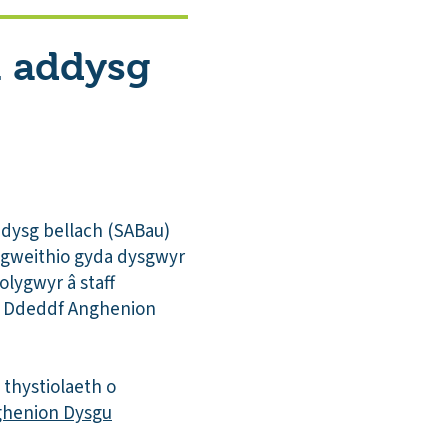
u addysg
ddysg bellach (SABau)
 gweithio gyda dysgwyr
lygwyr â staff
an Ddeddf Anghenion
thystiolaeth o
henion Dysgu