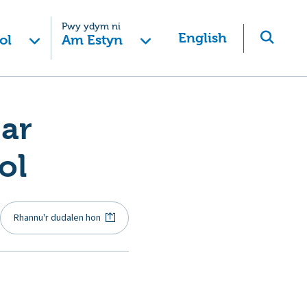
Pwy ydym ni
English
ol
Am Estyn
ar
ol
Rhannu'r dudalen hon