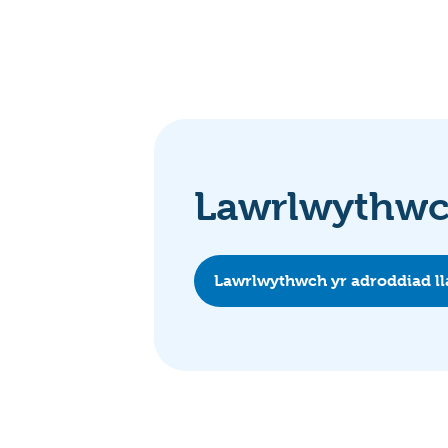
Lawrlwythwch
Lawrlwythwch yr adroddiad l