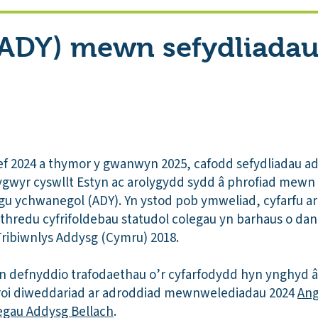
(ADY) mewn sefydliada
ef 2024 a thymor y gwanwyn 2025, cafodd sefydliadau a
ygwyr cyswllt Estyn ac arolygydd sydd â phrofiad mewn
u ychwanegol (ADY). Yn ystod pob ymweliad, cyfarfu aro
ithredu cyfrifoldebau statudol colegau yn barhaus o d
ribiwnlys Addysg (Cymru) 2018.
 defnyddio trafodaethau o’r cyfarfodydd hyn ynghyd â 
 roi diweddariad ar adroddiad mewnwelediadau 2024
Ang
gau Addysg Bellach
.