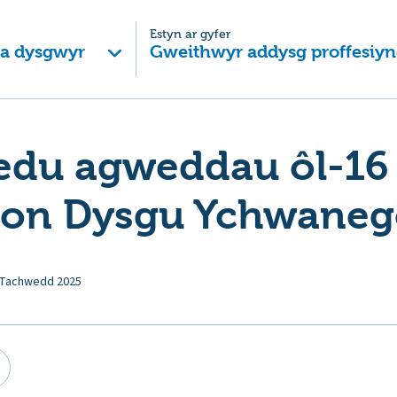
Estyn ar gyfer
 a dysgwyr
Gweithwyr addysg proffesiyn
edu agweddau ôl-16 
on Dysgu Ychwaneg
 Tachwedd 2025