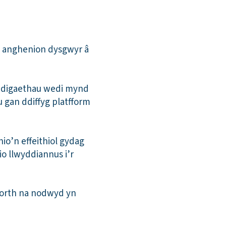
lu anghenion dysgwyr â
medigaethau wedi mynd
 gan ddiffyg platfform
io’n effeithiol gydag
o llwyddiannus i’r
morth na nodwyd yn