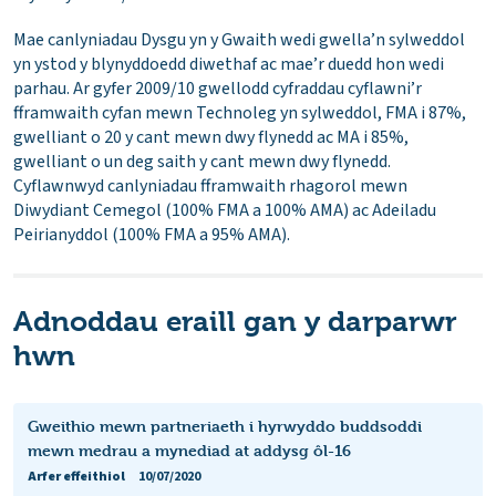
Mae canlyniadau Dysgu yn y Gwaith wedi gwella’n sylweddol
yn ystod y blynyddoedd diwethaf ac mae’r duedd hon wedi
parhau. Ar gyfer 2009/10 gwellodd cyfraddau cyflawni’r
fframwaith cyfan mewn Technoleg yn sylweddol, FMA i 87%,
gwelliant o 20 y cant mewn dwy flynedd ac MA i 85%,
gwelliant o un deg saith y cant mewn dwy flynedd.
Cyflawnwyd canlyniadau fframwaith rhagorol mewn
Diwydiant Cemegol (100% FMA a 100% AMA) ac Adeiladu
Peirianyddol (100% FMA a 95% AMA).
Adnoddau eraill gan y darparwr
hwn
Gweithio mewn partneriaeth i hyrwyddo buddsoddi
mewn medrau a mynediad at addysg ôl-16
Arfer effeithiol
10/07/2020