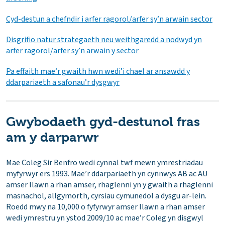
Cyd-destun a chefndir i arfer ragorol/arfer sy’n arwain sector
Disgrifio natur strategaeth neu weithgaredd a nodwyd yn
arfer ragorol/arfer sy’n arwain y sector
Pa effaith mae’r gwaith hwn wedi’i chael ar ansawdd y
ddarpariaeth a safonau’r dysgwyr
Gwybodaeth gyd-destunol fras
am y darparwr
Mae Coleg Sir Benfro wedi cynnal twf mewn ymrestriadau
myfyrwyr ers 1993. Mae’r ddarpariaeth yn cynnwys AB ac AU
amser llawn a rhan amser, rhaglenni yn y gwaith a rhaglenni
masnachol, allgymorth, cyrsiau cymunedol a dysgu ar-lein.
Roedd mwy na 10,000 o fyfyrwyr amser llawn a rhan amser
wedi ymrestru yn ystod 2009/10 ac mae’r Coleg yn disgwyl