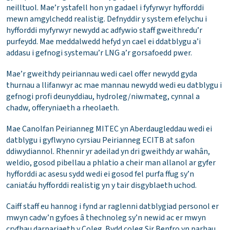
neilltuol. Mae’r ystafell hon yn gadael i fyfyrwyr hyfforddi
mewn amgylchedd realistig. Defnyddir y system efelychu i
hyfforddi myfyrwyr newydd ac adfywio staff gweithredu’r
purfeydd. Mae meddalwedd hefyd yn cael ei ddatblygu a’i
addasu i gefnogi systemau’r LNG a’r gorsafoedd pwer.
Mae’r gweithdy peiriannau wedi cael offer newydd gyda
thurnau a llifanwyr ac mae mannau newydd wedi eu datblygu i
gefnogi profi deunyddiau, hydroleg/niwmateg, cynnal a
chadw, offeryniaeth a rheolaeth.
Mae Canolfan Peirianneg MITEC yn Aberdaugleddau wedi ei
datblygu i gyflwyno cyrsiau Peirianneg ECITB at safon
ddiwydiannol. Rhennir yr adeilad yn dri gweithdy ar wahân,
weldio, gosod pibellau a phlatio a cheir man allanol ar gyfer
hyfforddi ac asesu sydd wedi ei gosod fel purfa ffug sy’n
caniatáu hyfforddi realistig yn y tair disgyblaeth uchod.
Caiff staff eu hannog i fynd ar raglenni datblygiad personol er
mwyn cadw’n gyfoes â thechnoleg sy’n newid ac er mwyn
cryfhau darpariaeth y Coleg. Bydd coleg Sir Benfro yn parhau