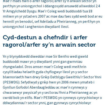
Mae’r maes hwn o arfer ragorol/arfer sy’n arwain sector yn
perthyn yn uniongyrchol i ddangosydd ansawdd allweddol 2.4
Yr Amgylchedd Dysgu. Mae’r Coleg wedi buddsoddi tua £8
miliwn yn yr ystad ers 2007 ac mae dau faes sydd wedi bod ar eu
hennill yn benodol, sef Adeiladu a Pheirianneg, yn perthyn yn
uniongyrchol i anghenion diwydiant lleol.
Cyd-destun a chefndir i arfer
ragorol/arfer sy’n arwain sector
Yn y blynyddoedd diweddar mae Sir Benfro wedi gweld
buddsoddi mawr yn y diwydiant ynni gan gwmnïau
rhyngwladol. Dros amser mae’r Coleg wedi meithrin
cysylltiadau helaeth gyda chyflogwyr lleol yn y sector
blaenoriaeth hwn drwy Grŵp Datblygu Gweithlu’r Sector Ynni
(PESWDG). Sefydlwyd y grŵp hwn yn 2006 mewn ymateb i
Gynllun Gofodol Aberdaugleddau ac mae’n cynnwys y
chwaraewyr pwysicaf yn y sectorau Ynni a Pheirianneg ac yn
cwrdd bob yn eilfis. Mae’r PESWDG yn cynnwys cynrychiolwyr o
ddiwydiannau’r sector ynni, gan gynnwys cynrychiolwyr