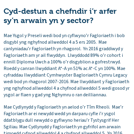
Cyd-destun a chefndir i’r arfer
sy’n arwain yn y sector?
Mae Ysgol y Preseli wedi bod yn cyflwyno’r Fagloriaeth i bob
disgybl yng nghyfnod allweddol 4 a 5 ers 2005. Mae
canlyniadau’r Fagloriaeth yn rhagorol. Yn 2016 graddiwyd y
Fagloriaeth am yr ail flwyddyn. Llwyddodd 89% o’r cohort i
ennill Diploma Uwch a 100% o’r disgyblion a gofrestrwyd.
Roedd y canran llwyddiant A*-A yn 51% ac A*-C yn 100%. Mae
cyfraddau llwyddiant Cymhwyster Bagloriaeth Cymru Legacy
wedi bod yn rhagorol 2007-2016. Mae llwyddiant y Fagloriaeth
yng nghyfnod allweddol 4 a chyfnod allweddol 5 wedi gosod yr
ysgol ar flaen y gad yng Nghymru o ran deilliannau.
Mae Cydlynydd y Fagloriaeth yn aelod o’r Tîm Rheoli. Mae’r
Fagloriaeth ar ei newydd wedd yn darparu cyfle i’r ysgol
ddatblygu dull newydd o gyflwyno heriau’r Tystysgrif Her
Sgiliau. Mae Cydlynydd y Fagloriaeth yn gyfrifol am arwain
timoedd cyfnod allweddol 4 a chyfnod allweddol 5. Yn 2016