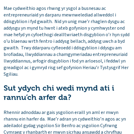
Mae cydweithio agos rhwng yr ysgol a busnesau ac
entrepreneuriaid yn darparu mewnwelediad allweddol i
ddisgyblion i fyd gwaith. Nid yn unig mae’r rhaglen dysgu ac
addysgu yn mynd tu hwnt i ateb gofynion y cymhwyster ond
mae hefyd yn cyfoethogi dealltwriaeth disgyblion o’r hyn sydd
o’u blaenau wrth fentro i addysg bellach, addysg uwch a byd
gwaith. Trwy ddarparu cyfleoedd i ddisgyblion i ddysgu am
brofiadau, llwyddiannau a chamgymeriadau entrepreneuriaid
llwyddiannus, arfogir disgyblion i fod yn arloesol, i feddwl yn
greadigol ac i gymryd risg sef gofynion Heriau’r Tystysgrif Her
Sgiliau.
Sut ydych chi wedi mynd ati i
rannu’ch arfer da?
Rhennir adnoddau ar gais ysgolion eraill yn aml er mwyn
rhannu ein harfer da. Mae’r adran yn cydweithio’n agos ac yn
adeiladol gydag ysgolion Sir Benfro ac ysgolion Cyfrwng
Cymraeg y rhanbarth er mwyn sicrhau ansawdd a chryfhau