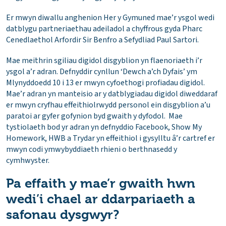
Er mwyn diwallu anghenion Her y Gymuned mae’r ysgol wedi
datblygu partneriaethau adeiladol a chyffrous gyda Pharc
Cenedlaethol Arfordir Sir Benfro a Sefydliad Paul Sartori.
Mae meithrin sgiliau digidol disgyblion yn flaenoriaeth i’r
ysgol a’r adran. Defnyddir cynllun ‘Dewch a’ch Dyfais’ ym
Mlynyddoedd 10 i 13 er mwyn cyfoethogi profiadau digidol.
Mae’r adran yn manteisio ar y datblygiadau digidol diweddaraf
er mwyn cryfhau effeithiolrwydd personol ein disgyblion a’u
paratoi ar gyfer gofynion byd gwaith y dyfodol. Mae
tystiolaeth bod yr adran yn defnyddio Facebook, Show My
Homework, HWB a Trydar yn effeithiol i gysylltu â’r cartref er
mwyn codi ymwybyddiaeth rhieni o berthnasedd y
cymhwyster.
Pa effaith y mae’r gwaith hwn
wedi’i chael ar ddarpariaeth a
safonau dysgwyr?