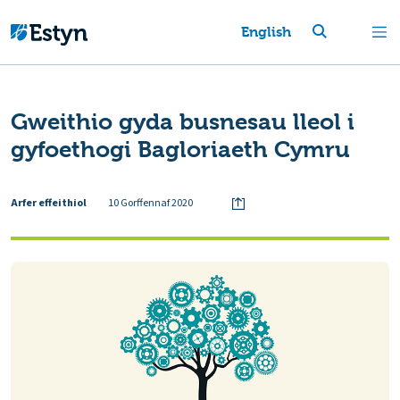
English
Gweithio gyda busnesau lleol i
gyfoethogi Bagloriaeth Cymru
Arfer effeithiol
10 Gorffennaf 2020