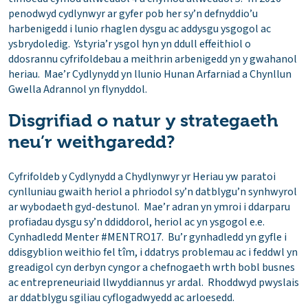
penodwyd cydlynwyr ar gyfer pob her sy’n defnyddio’u
harbenigedd i lunio rhaglen dysgu ac addysgu ysgogol ac
ysbrydoledig. Ystyria’r ysgol hyn yn ddull effeithiol o
ddosrannu cyfrifoldebau a meithrin arbenigedd yn y gwahanol
heriau. Mae’r Cydlynydd yn llunio Hunan Arfarniad a Chynllun
Gwella Adrannol yn flynyddol.
Disgrifiad o natur y strategaeth
neu’r weithgaredd?
Cyfrifoldeb y Cydlynydd a Chydlynwyr yr Heriau yw paratoi
cynlluniau gwaith heriol a phriodol sy’n datblygu’n synhwyrol
ar wybodaeth gyd-destunol. Mae’r adran yn ymroi i ddarparu
profiadau dysgu sy’n ddiddorol, heriol ac yn ysgogol e.e.
Cynhadledd Menter #MENTRO17. Bu’r gynhadledd yn gyfle i
ddisgyblion weithio fel tîm, i ddatrys problemau ac i feddwl yn
greadigol cyn derbyn cyngor a chefnogaeth wrth bobl busnes
ac entrepreneuriaid llwyddiannus yr ardal. Rhoddwyd pwyslais
ar ddatblygu sgiliau cyflogadwyedd ac arloesedd.