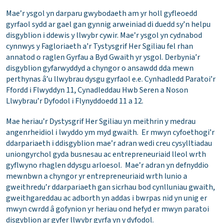
Mae’r ysgol yn darparu gwybodaeth am yr holl gyfleoedd
gyrfaol sydd ar gael gan gynnig arweiniad di duedd sy’n helpu
disgyblion i ddewis y llwybr cywir. Mae’r ysgol yn cydnabod
cynnwys y Fagloriaeth a’r Tystysgrif Her Sgiliau fel rhan
annatod o raglen Gyrfau a Byd Gwaith yr ysgol. Derbynia’r
disgyblion gyfarwyddyd a chyngor o ansawdd dda mewn
perthynas â’u llwybrau dysgu gyrfaol e.e. Cynhadledd Paratoi’r
Ffordd i Flwyddyn 11, Cynadleddau Hwb Seren a Noson
Llwybrau’r Dyfodol i Flynyddoedd 11 a 12.
Mae heriau’r Dystysgrif Her Sgiliau yn meithrin y medrau
angenrheidiol i lwyddo ym myd gwaith. Er mwyn cyfoethogi’r
ddarpariaeth i ddisgyblion mae’r adran wedi creu cysylltiadau
uniongyrchol gyda busnesau ac entrepreneuriaid lleol wrth
gyflwyno rhaglen ddysgu arloesol. Mae’r adran yn defnyddio
mewnbwn a chyngor yr entrepreneuriaid wrth lunio a
gweithredu’r ddarpariaeth gan sicrhau bod cynlluniau gwaith,
gweithgareddau ac adborth yn addas i bwrpas nid yn unig er
mwyn cwrdd â gofynion yr heriau ond hefyd er mwyn paratoi
disgyblion ar gyfer llwybr gyrfa yn y dyfodol.