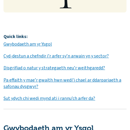
Quick links:
Gwybodaeth am yr Ysgol
Cyd-destun a chefndir i’r arfer sy’n arwain yn y sector?
Disgrifiad o natur y strategaeth neu’r weithgaredd?
Pa effaith y mae’r gwaith hwn wedi’i chael ar ddarpariaeth a
safonau dysgwyr?
Sut ydych chi wedi mynd ati i rannu’ch arfer da?
Gwybodaeth am yr Ysgol