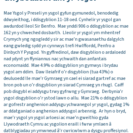
Mae Ysgol y Preseli yn ysgol gyfun gymunedol, benodedig
ddwyieithog, i ddisgyblion 11-18 oed. Cynhelir yr ysgol gan
awdurdod lleol Sir Benfro. Mae ynddi 906 o ddisgyblion ac mae
162 yn y chweched dosbarth. Lleolir yr ysgol ym mhentref
Crymych yng ngogledd y sir ac mae’n gwasanaethu dalgylch
eang gwledig sydd yn cynnwys trefi Hwlffordd, Penfro a
Dinbych Y Pysgod. Yn gyffredinol, daw disgyblion o ardaloedd
nad ydynt yn ffyniannus nac ychwaith dan anfantais
economaidd. Mae 4.9% o ddisgyblion yn gymwys i brydau
ysgol am ddim. Daw lleiafrif o’r disgyblion (tua 43%) o
deuluoedd lle mae’r Gymraeg yn cael ei siarad gartref ac mae
bron pob un o’r disgyblion yn siarad Cymraeg yn rhugl. Caiff
pob disgybl ei addysgu trwy gyfrwng y Gymraeg. Derbynia’r
ysgol disgyblion o’r ystod lawn o allu. Mae 21% o ddisgyblion
ar gofrestr anghenion addysgu ychwanegol yr ysgol, gydag 1%
ar ddatganiad o anghenion addysgol arbennig. Ar hyn o bryd,
mae’r ysgol yn ysgol arloesi ac mae’n gweithio gyda
Llywodraeth Cymru ac ysgolion eraill i fwrw ymlaen â
datblygiadau yn ymwneud â’r cwricwlwm a dysgu proffesiynol.