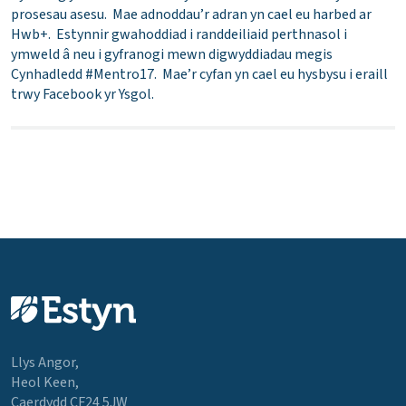
prosesau asesu. Mae adnoddau’r adran yn cael eu harbed ar
Hwb+. Estynnir gwahoddiad i randdeiliaid perthnasol i
ymweld â neu i gyfranogi mewn digwyddiadau megis
Cynhadledd #Mentro17. Mae’r cyfan yn cael eu hysbysu i eraill
trwy Facebook yr Ysgol.
Llys Angor,
Heol Keen,
Caerdydd CF24 5JW