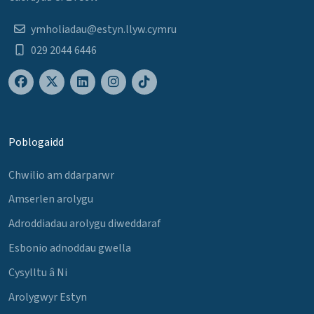
ymholiadau@estyn.llyw.cymru
029 2044 6446
Poblogaidd
Chwilio am ddarparwr
Amserlen arolygu
Adroddiadau arolygu diweddaraf
Esbonio adnoddau gwella
Cysylltu â Ni
Arolygwyr Estyn