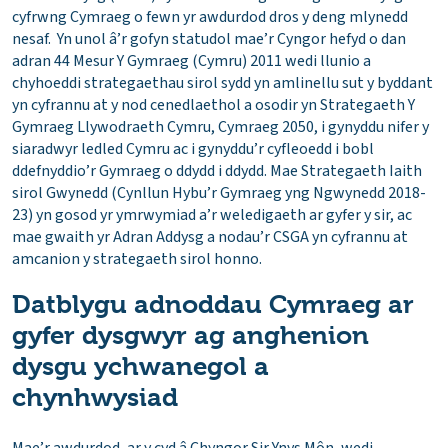
cyfrwng Cymraeg o fewn yr awdurdod dros y deng mlynedd
nesaf. Yn unol â’r gofyn statudol mae’r Cyngor hefyd o dan
adran 44 Mesur Y Gymraeg (Cymru) 2011 wedi llunio a
chyhoeddi strategaethau sirol sydd yn amlinellu sut y byddant
yn cyfrannu at y nod cenedlaethol a osodir yn Strategaeth Y
Gymraeg Llywodraeth Cymru, Cymraeg 2050, i gynyddu nifer y
siaradwyr ledled Cymru ac i gynyddu’r cyfleoedd i bobl
ddefnyddio’r Gymraeg o ddydd i ddydd. Mae Strategaeth Iaith
sirol Gwynedd (Cynllun Hybu’r Gymraeg yng Ngwynedd 2018-
23) yn gosod yr ymrwymiad a’r weledigaeth ar gyfer y sir, ac
mae gwaith yr Adran Addysg a nodau’r CSGA yn cyfrannu at
amcanion y strategaeth sirol honno.
Datblygu adnoddau Cymraeg ar
gyfer dysgwyr ag anghenion
dysgu ychwanegol a
chynhwysiad