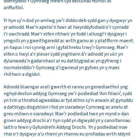
ddefnyddio’r Gymraeg mewn cyd destunau ffurfiol ac
anffurfiol.
Yr hyn sy’n dod yn amlwg yw’r diddordeb sydd gan y dysgwyr yn
yr adnodd. Mae’n apelio’n fawr at hwyrddyfodiaid o’r cynradd
i’r uwchradd. Mae’r elfen rithwir yn fodd i alluogi’r dysgwyr i
ymgolli yn y gweithgaredd ac wrth gamu ar y platfform maent
yn hapus i roi cynnig arni i gyfathrebu trwy’r Gymraeg. Mae’r
elfen o hwyl a’r pleser sydd ynghlwm â’r adnodd yn sicr yn
dylanwadu’n gadarnhaol ar eu datblygiad ac yn gyfrwng i
normaleiddio’r Gymraeg a’i gwneud yn gyfoes yn y maes
rhithwir a digidol.
Adnodd blaengar arall gwerth ei rannu yn genedlaethol yng
nghyd destun addysg Gymraeg yw’r podlediad ‘Am filiwn’, sydd
yn trin a thrafod agweddau ar fyd athro sy’n arwain at gynyddu
a datblygu disgyblion i fod yn siaradwyr Cymraeg ac anelu at
greu miliwn o siaradwyr. Mae’r podlediad hwn yn mynd o dan
groen addysg drochi a’r hyn sydd yn digwydd yn y canolfannau
iaith o fewn y Gyfundrefn Addysg Drochi. Yn y podlediad mae
rhai o’r dysgwyr a’u rhieni yn rhannu eu profiadau wrth iddynt