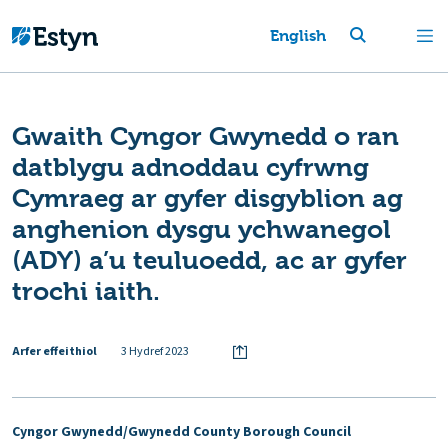
English
Gwaith Cyngor Gwynedd o ran
datblygu adnoddau cyfrwng
Cymraeg ar gyfer disgyblion ag
anghenion dysgu ychwanegol
(ADY) a’u teuluoedd, ac ar gyfer
trochi iaith.
Arfer effeithiol
3 Hydref 2023
Cyngor Gwynedd/Gwynedd County Borough Council