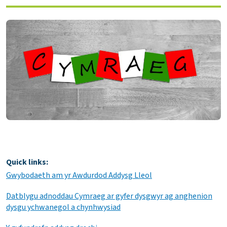
Quick links:
Gwybodaeth am yr Awdurdod Addysg Lleol
Datblygu adnoddau Cymraeg ar gyfer dysgwyr ag anghenion
dysgu ychwanegol a chynhwysiad