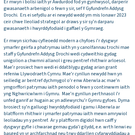
Er mwyn i bolisi iaith yr Awdurdod fod yn gynhwysol, darperir
gwasanaeth arbenigol o fewn y sir, sef Y Gyfundrefn Addysg
Drochi. Ers ei sefydlu ar ei newydd wedd ym mis Ionawr 2023
ceir chwe lleoliad strategol ar draws y sir sy’n darparu
gwasanaeth i hwyrddyfodiaid i gaffael y Gymraeg.
Er mwyn sicrhau cyfleoedd modern a chyfoes i’r dysgwyr
ymarfer geirfa a phatrymau iaith yn y canolfannau trochi mae
staff y Gyfundrefn Addysg Drochi wedi cydweithio gydag
unigolion a chwmni allanol i greu pentref rhithwir arloesol.
Mae’r prosiect hwn wedi ei ddatblygu gydag arian grant
refeniw Llywodraeth Cymru. Mae’r cynllun newydd hwn yn
seiliedig ar bentref dychmygol o’r enw Aberwla ac mae’n
ymgorffori patrymau iaith penodol o fewn y continwwm iaith
yng Nghwricwlwm i Gymru. Mae’n gynllun perthnasol i’r
unfed ganrif ar hugain ac yn adlewyrchu’r Gymru gyfoes. Dyma
brosiect sy’n galluogi hwyrddyfodiaid i gamu i Aberwla ar
blatfform rhithwir i ymarfer patrymau iaith mewn amrywiol
leoliadau yn y pentref. Ar y platfform digidol hwn caiff y
dysgwyr gyfle i chwarae gemau gyda’i gilydd, e.e. wrth lenwi eu
basged yn yr archfarchnad neu trwy ddarllen cyfarwyddiadau a