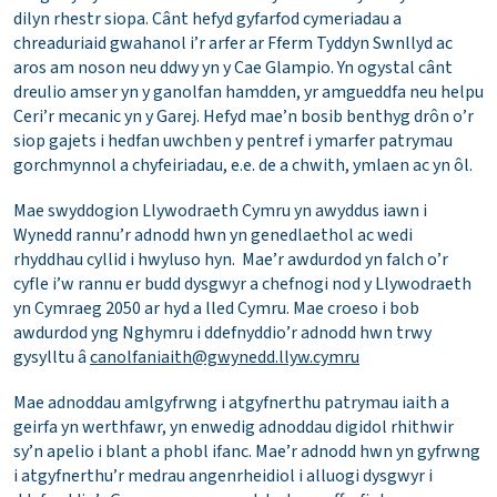
dilyn rhestr siopa. Cânt hefyd gyfarfod cymeriadau a
chreaduriaid gwahanol i’r arfer ar Fferm Tyddyn Swnllyd ac
aros am noson neu ddwy yn y Cae Glampio. Yn ogystal cânt
dreulio amser yn y ganolfan hamdden, yr amgueddfa neu helpu
Ceri’r mecanic yn y Garej. Hefyd mae’n bosib benthyg drôn o’r
siop gajets i hedfan uwchben y pentref i ymarfer patrymau
gorchmynnol a chyfeiriadau, e.e. de a chwith, ymlaen ac yn ôl.
Mae swyddogion Llywodraeth Cymru yn awyddus iawn i
Wynedd rannu’r adnodd hwn yn genedlaethol ac wedi
rhyddhau cyllid i hwyluso hyn. Mae’r awdurdod yn falch o’r
cyfle i’w rannu er budd dysgwyr a chefnogi nod y Llywodraeth
yn Cymraeg 2050 ar hyd a lled Cymru. Mae croeso i bob
awdurdod yng Nghymru i ddefnyddio’r adnodd hwn trwy
gysylltu â
canolfaniaith@gwynedd.llyw.cymru
Mae adnoddau amlgyfrwng i atgyfnerthu patrymau iaith a
geirfa yn werthfawr, yn enwedig adnoddau digidol rhithwir
sy’n apelio i blant a phobl ifanc. Mae’r adnodd hwn yn gyfrwng
i atgyfnerthu’r medrau angenrheidiol i alluogi dysgwyr i