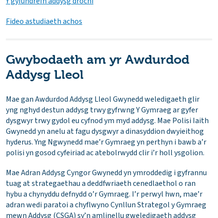
Y gyfundrefn addysg drochi
Fideo astudiaeth achos
Gwybodaeth am yr Awdurdod
Addysg Lleol
Mae gan Awdurdod Addysg Lleol Gwynedd weledigaeth glir
yng nghyd destun addysg trwy gyfrwng Y Gymraeg ar gyfer
dysgwyr trwy gydol eu cyfnod ym myd addysg. Mae Polisi Iaith
Gwynedd yn anelu at fagu dysgwyr a dinasyddion dwyieithog
hyderus. Yng Ngwynedd mae’r Gymraeg yn perthyn i bawb a’r
polisi yn gosod cyfeiriad ac atebolrwydd clir i’r holl ysgolion.
Mae Adran Addysg Cyngor Gwynedd yn ymroddedig i gyfrannu
tuag at strategaethau a deddfwriaeth cenedlaethol o ran
hybu a chynyddu defnydd o’r Gymraeg. I’r perwyl hwn, mae’r
adran wedi paratoi a chyflwyno Cynllun Strategol y Gymraeg
mewn Addysg (CSGA) sy’n amlinellu gweledigaeth addysg