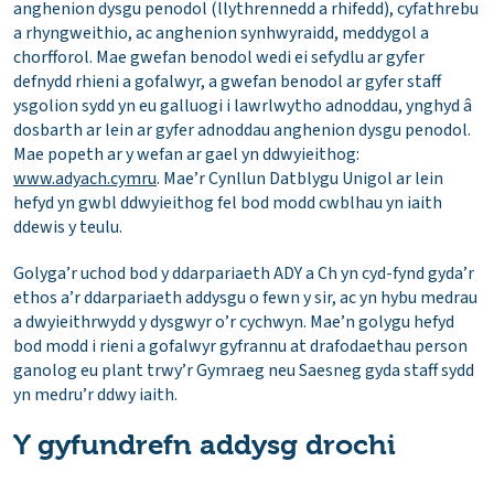
anghenion dysgu penodol (llythrennedd a rhifedd), cyfathrebu
a rhyngweithio, ac anghenion synhwyraidd, meddygol a
chorfforol. Mae gwefan benodol wedi ei sefydlu ar gyfer
defnydd rhieni a gofalwyr, a gwefan benodol ar gyfer staff
ysgolion sydd yn eu galluogi i lawrlwytho adnoddau, ynghyd â
dosbarth ar lein ar gyfer adnoddau anghenion dysgu penodol.
Mae popeth ar y wefan ar gael yn ddwyieithog:
www.adyach.cymru
. Mae’r Cynllun Datblygu Unigol ar lein
hefyd yn gwbl ddwyieithog fel bod modd cwblhau yn iaith
ddewis y teulu.
Golyga’r uchod bod y ddarpariaeth ADY a Ch yn cyd-fynd gyda’r
ethos a’r ddarpariaeth addysgu o fewn y sir, ac yn hybu medrau
a dwyieithrwydd y dysgwyr o’r cychwyn. Mae’n golygu hefyd
bod modd i rieni a gofalwyr gyfrannu at drafodaethau person
ganolog eu plant trwy’r Gymraeg neu Saesneg gyda staff sydd
yn medru’r ddwy iaith.
Y gyfundrefn addysg drochi