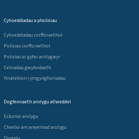
Cyhoeddiadau a pholisïau
Cyhoeddiadau corfforaethol
Polisïau corfforaethol
Polisïau ar gyfer arolygwyr
Ceisiadau gwybodaeth
Ymatebion i ymgynghoriadau
Dogfennaeth arolygu allweddol
Esbonio arolygu
Chwilio am arweiniad arolygu
Diogelu