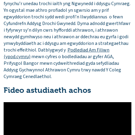
fynychu’r unedau trochi iaith yng Ngwynedd i ddysgu Cymraeg.
Yn ogystal mae athro profiadol yn sgwrsio am y prif
egwyddorion trochi sydd wedi profi’n llwyddiannus o fewn
Cyfundrefn Addysg Drochi Gwynedd. Dyma adnodd gwerthfawr
i fyfyrwyr sy’n dilyn cwrs hyfforddi athrawon, i athrawon
newydd gymhwyso neu i athrawon ar ddechrau eu gyrfa i godi
ymwybyddiaeth ac i ddysgu am egwyddorion a strategaethau
trochi effeithiol. Datblygwyd y
Podlediad Am Filiwn
(ypod.cymru)
mewn cyfres o bodlediadau ar gyfer AGA,
Prifysgol Bangor mewn cydweithrediad gyda sefydliadau
Addysg Gychwynnol Athrawon Cymru trwy nawdd Y Coleg
Cymraeg Cenedlaethol.
Fideo astudiaeth achos