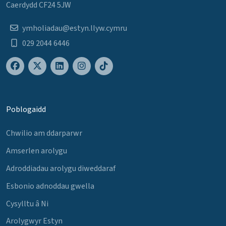
Caerdydd CF24 5JW
ymholiadau@estyn.llyw.cymru
029 2044 6446
Poblogaidd
Chwilio am ddarparwr
Amserlen arolygu
Adroddiadau arolygu diweddaraf
Esbonio adnoddau gwella
Cysylltu â Ni
Arolygwyr Estyn