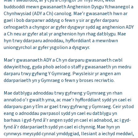
Mae’r awdurdod, ar y cyd â Chyngor Sir Ynys Môn, wedi
buddsoddi mewn gwasanaeth Anghenion Dysgu Ychwanegol a
Chynhwysiad (ADY a Ch) canolog. Mae’r gwasanaeth hwn ar
gael i bob darparwr addysg o fewn y sir ar gyfer darparu
cefnogaeth a chyngor ar gyfer dysgwyr sydd ag anghenion ADY
a Ch neu ar gyfer atal yr anghenion hyn rhag datblygu. Mae
hyn trwy ddarparu adnoddau, hyfforddiant a mewnbwn
uniongyrchol ar gyfer ysgolion a dysgwyr.
Mae’r gwasanaeth ADY a Ch yn darparu gwasanaeth cwbl
ddwyieithog, gyda phob aelod o staff y gwasanaeth yn medru
darparu trwy gyfwng Y Gymraeg. Pwysleisir yr angen am
ddarpariaeth yn y Gymraeg o fewn y broses recriwtio.
Mae datblygu adnoddau trwy gyfrwng y Gymraeg yn rhan
annatod o’r gwaith yma, ac mae’r hyfforddiant sydd yn cael ei
ddarparu gan y tîm ar gael trwy gyfrwng y Gymraeg. Ceir ystod
eang o adnoddau pwrpasol sydd yn cael eu datblygu yn
barhaus i gyd-fynd â’r angen sydd yn cael ei adnabod, ac i gyd-
fynd â’r ddarpariaeth sydd yn cael ei chynnig. Mae hyn yn
cynnwys meysydd cynnal ymddygiad, llesiant a iechyd meddwl,