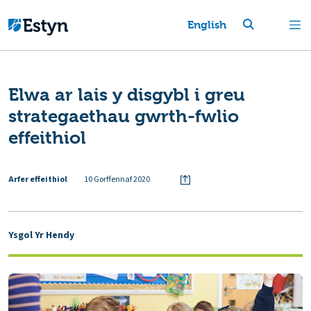
English
Elwa ar lais y disgybl i greu
strategaethau gwrth-fwlio
effeithiol
Arfer effeithiol
10 Gorffennaf 2020
Ysgol Yr Hendy