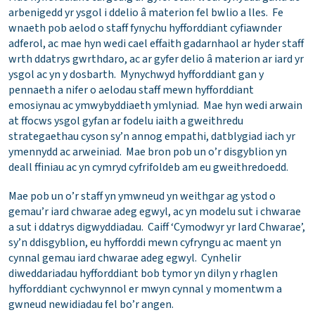
arbenigedd yr ysgol i ddelio â materion fel bwlio a lles. Fe
wnaeth pob aelod o staff fynychu hyfforddiant cyfiawnder
adferol, ac mae hyn wedi cael effaith gadarnhaol ar hyder staff
wrth ddatrys gwrthdaro, ac ar gyfer delio â materion ar iard yr
ysgol ac yn y dosbarth. Mynychwyd hyfforddiant gan y
pennaeth a nifer o aelodau staff mewn hyfforddiant
emosiynau ac ymwybyddiaeth ymlyniad. Mae hyn wedi arwain
at ffocws ysgol gyfan ar fodelu iaith a gweithredu
strategaethau cyson sy’n annog empathi, datblygiad iach yr
ymennydd ac arweiniad. Mae bron pob un o’r disgyblion yn
deall ffiniau ac yn cymryd cyfrifoldeb am eu gweithredoedd.
Mae pob un o’r staff yn ymwneud yn weithgar ag ystod o
gemau’r iard chwarae adeg egwyl, ac yn modelu sut i chwarae
a sut i ddatrys digwyddiadau. Caiff ‘Cymodwyr yr Iard Chwarae’,
sy’n ddisgyblion, eu hyfforddi mewn cyfryngu ac maent yn
cynnal gemau iard chwarae adeg egwyl. Cynhelir
diweddariadau hyfforddiant bob tymor yn dilyn y rhaglen
hyfforddiant cychwynnol er mwyn cynnal y momentwm a
gwneud newidiadau fel bo’r angen.