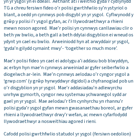
yn yr ysgol yn ei ddeall. Aethant ati i weithio gyda’r cydlynydd
TG a chreu fersiwn fideo o’r polisi gwrthfwlio sy’n ystyriol o
blant, a oedd yn cynnwys pob disgybl yn yr ysgol. Cyflwynodd y
grŵp y polisi i’r ysgol gyfan, ac i’r llywodraethwyr a rhieni
mewn noson agored. Mae’r polisi yn cynnwys canllawiau clir o
beth yw bwlio, a beth gall a beth ddylai disgyblion ei wneud os
ydynt yn cael eu bwlio. Arweiniodd hyn at arwyddair yr ysgol,
‘gyda’n gilydd cymaint mwy’- ‘together so much more’.
Mae’r polisi fideo yn cael ei adolygu a’i addasu bob blwyddyn,
ac erbyn hyn mae’n cynnwys arweiniad ar gyfer seiberfwlio a
diogelwch ar-lein. Mae’n cynnwys aelodau o’r cyngor ysgol a
‘grwp.com’ (y grŵp hyrwyddwyr digidol) a chyfranogiad pob un
o’r disgyblion yn yr ysgol. Mae’r addasiadau’n adlewyrchu
unrhyw gymorth, cyngor neu systemau ychwanegol sydd ar
gael yn yr ysgol. Mae aelodau’r tîm cynhyrchu yn rhannu’r
polisi gyda’r ysgol gyfan mewn gwasanaethau boreol, ar gyfer
rhieni a llywodraethwyr drwy’r wefan, ac mewn cyfarfodydd
llywodraethwyr a nosweithiau agored i rieni.
Cafodd polisi gwrthfwlio statudol yr ysgol (fersiwn oedolion)