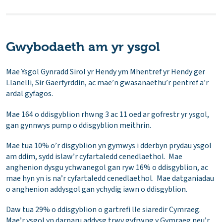
Gwybodaeth am yr ysgol
Mae Ysgol Gynradd Sirol yr Hendy ym Mhentref yr Hendy ger
Llanelli, Sir Gaerfyrddin, ac mae’n gwasanaethu’r pentref a’r
ardal gyfagos.
Mae 164 o ddisgyblion rhwng 3 ac 11 oed ar gofrestr yr ysgol,
gan gynnwys pump o ddisgyblion meithrin.
Mae tua 10% o’r disgyblion yn gymwys i dderbyn prydau ysgol
am ddim, sydd islaw’r cyfartaledd cenedlaethol. Mae
anghenion dysgu ychwanegol gan ryw 16% o ddisgyblion, ac
mae hyn yn is na’r cyfartaledd cenedlaethol. Mae datganiadau
o anghenion addysgol gan ychydig iawn o ddisgyblion.
Daw tua 29% o ddisgyblion o gartrefi lle siaredir Cymraeg.
Mae’r ysgol yn darparu addysg trwy gyfrwng y Gymraeg neu’r