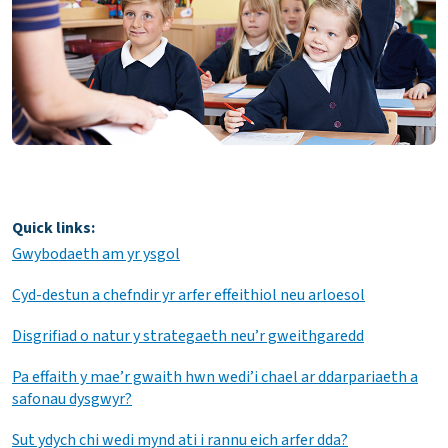
Quick links:
Gwybodaeth am yr ysgol
Cyd-destun a chefndir yr arfer effeithiol neu arloesol
Disgrifiad o natur y strategaeth neu’r gweithgaredd
Pa effaith y mae’r gwaith hwn wedi’i chael ar ddarpariaeth a
safonau dysgwyr?
Sut ydych chi wedi mynd ati i rannu eich arfer dda?