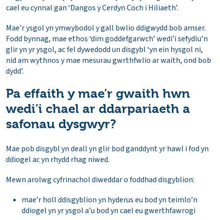
cael eu cynnal gan ‘Dangos y Cerdyn Coch i Hiliaeth’.
Mae’r ysgol yn ymwybodol y gall bwlio ddigwydd bob amser.
Fodd bynnag, mae ethos ‘dim goddefgarwch’ wedi’i sefydlu’n
glir yn yr ysgol, ac fel dywedodd un disgybl ‘yn ein hysgol ni,
nid am wythnos y mae mesurau gwrthfwlio ar waith, ond bob
dydd’.
Pa effaith y mae’r gwaith hwn
wedi’i chael ar ddarpariaeth a
safonau dysgwyr?
Mae pob disgybl yn deall yn glir bod ganddynt yr hawl i fod yn
ddiogel ac yn rhydd rhag niwed.
Mewn arolwg cyfrinachol diweddar o foddhad disgyblion:
mae’r holl ddisgyblion yn hyderus eu bod yn teimlo’n
ddiogel yn yr ysgol a’u bod yn cael eu gwerthfawrogi