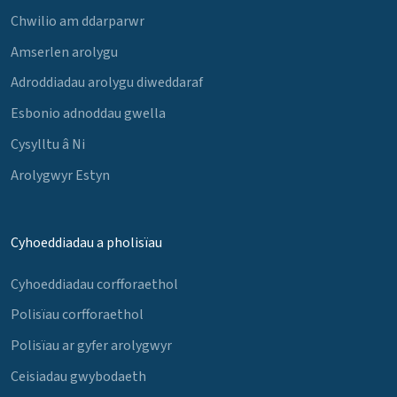
Chwilio am ddarparwr
Amserlen arolygu
Adroddiadau arolygu diweddaraf
Esbonio adnoddau gwella
Cysylltu â Ni
Arolygwyr Estyn
Cyhoeddiadau a pholisïau
Cyhoeddiadau corfforaethol
Polisïau corfforaethol
Polisïau ar gyfer arolygwyr
Ceisiadau gwybodaeth