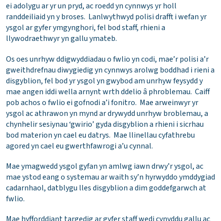
ei adolygu ar yr un pryd, ac roedd yn cynnwys yr holl
randdeiliaid yn y broses. Lanlwythwyd polisi drafft i wefan yr
ysgol ar gyfer ymgynghori, fel bod staff, rhieni a
llywodraethwyr yn gallu ymateb.
Os oes unrhyw ddigwyddiadau o fwlio yn codi, mae’r polisi a’r
gweithdrefnau diwygiedig yn cynnwys arolwg boddhad i rieni a
disgyblion, fel bod yr ysgol yn gwybod am unrhyw feysydd y
mae angen iddi wella arnynt wrth ddelio â phroblemau. Caiff
pob achos o fwlio ei gofnodi a’i fonitro. Mae arweinwyr yr
ysgol ac athrawon yn mynd ar drywydd unrhyw broblemau, a
chynhelir sesiynau ‘gwirio’ gyda disgyblion a rhieni i sicrhau
bod materion yn cael eu datrys. Mae llinellau cyfathrebu
agored yn cael eu gwerthfawrogi a’u cynnal.
Mae ymagwedd ysgol gyfan yn amlwg iawn drwy’r ysgol, ac
mae ystod eang o systemau ar waith sy’n hyrwyddo ymddygiad
cadarnhaol, datblygu lles disgyblion a dim goddefgarwch at
fwlio.
Mae hyfforddiant targedig ar gyfer staff wedi cynyddu gallu ac