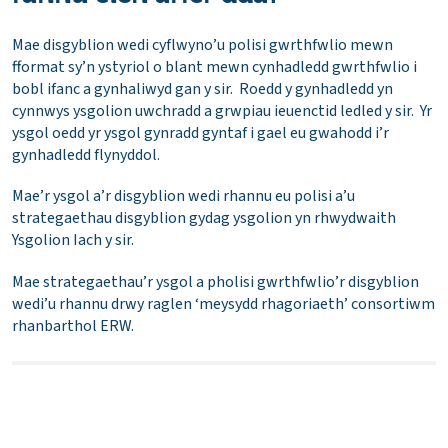
Mae disgyblion wedi cyflwyno’u polisi gwrthfwlio mewn
fformat sy’n ystyriol o blant mewn cynhadledd gwrthfwlio i
bobl ifanc a gynhaliwyd gan y sir. Roedd y gynhadledd yn
cynnwys ysgolion uwchradd a grwpiau ieuenctid ledled y sir. Yr
ysgol oedd yr ysgol gynradd gyntaf i gael eu gwahodd i’r
gynhadledd flynyddol.
Mae’r ysgol a’r disgyblion wedi rhannu eu polisi a’u
strategaethau disgyblion gydag ysgolion yn rhwydwaith
Ysgolion Iach y sir.
Mae strategaethau’r ysgol a pholisi gwrthfwlio’r disgyblion
wedi’u rhannu drwy raglen ‘meysydd rhagoriaeth’ consortiwm
rhanbarthol ERW.