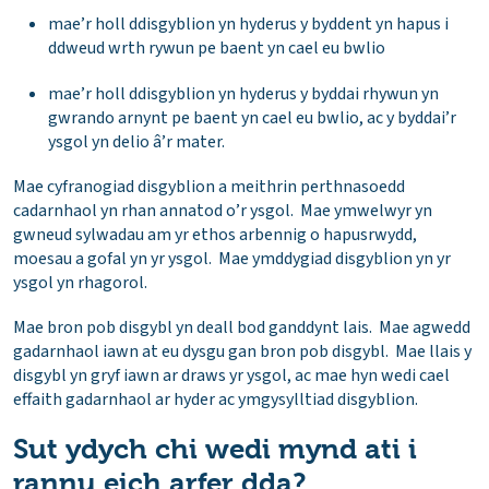
mae’r holl ddisgyblion yn hyderus y byddent yn hapus i
ddweud wrth rywun pe baent yn cael eu bwlio
mae’r holl ddisgyblion yn hyderus y byddai rhywun yn
gwrando arnynt pe baent yn cael eu bwlio, ac y byddai’r
ysgol yn delio â’r mater.
Mae cyfranogiad disgyblion a meithrin perthnasoedd
cadarnhaol yn rhan annatod o’r ysgol. Mae ymwelwyr yn
gwneud sylwadau am yr ethos arbennig o hapusrwydd,
moesau a gofal yn yr ysgol. Mae ymddygiad disgyblion yn yr
ysgol yn rhagorol.
Mae bron pob disgybl yn deall bod ganddynt lais. Mae agwedd
gadarnhaol iawn at eu dysgu gan bron pob disgybl. Mae llais y
disgybl yn gryf iawn ar draws yr ysgol, ac mae hyn wedi cael
effaith gadarnhaol ar hyder ac ymgysylltiad disgyblion.
Sut ydych chi wedi mynd ati i
rannu eich arfer dda?