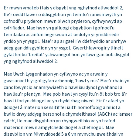
Er mwyn ymateb i lais y disgybl yng nghyfnod allweddol 2,
lle’r oedd llawer o ddisgyblion yn teimlo’n anesmwyth yn
cofnodi’u pryderon mewn blwch pryderon, cyflwynwyd ap
cyfrifiadur. Mae hwn yn galluogi disgyblion i gofnodi’u
teimladau ac anfon negeseuon at oedolyn yr ymddiriedir
ynddo yn yr ysgol. Mae’r ap ar gael i’w ddefnyddio ar unrhyw
adeg gan ddisgyblion yn yr ysgol. Gwerthfawrogir y llinell
gyfathrebu ‘breifat’ ychwanegol hon yn fawr gan bob disgybl
yng nghyfnod allweddol 2.
Mae Uwch Lysgenhadon yn cyflwyno ac yn arwain y
gwasanaeth ysgol gyfan arbennig ‘hawl y mis’. Mae’r rhain yn
canolbwyntio ar amrywiaeth o hawliau dynol gwahanol a
hawliau’r plentyn. Mae pob hawl yn cysylltu’n ôl bob tro â’r
hawl i fod yn ddiogel ac yn rhydd rhag niwed. Eir i’r afael yn
ddiogel â materion sensitif fel iaith homoffobig a hiliol a
bwlio drwy addysg bersonol a chymdeithasol (ABCh) ac ‘amser
cylch’, lle mae disgyblion yn rhyngweithio ac yn trafod
materion mewn amgylchedd diogel a chefnogol. Mae
disgyblion ym Mlynyddoedd 5 a 6 yn mynychu gweithdai yn