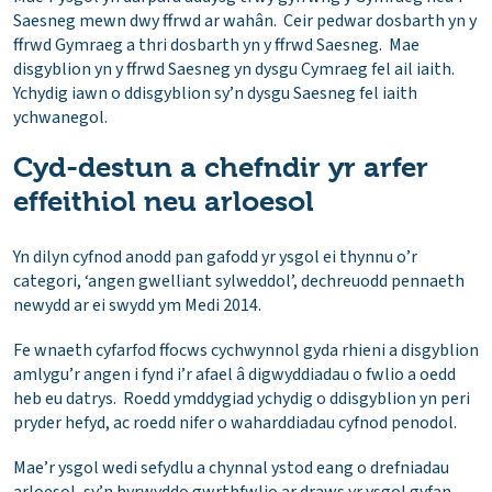
Saesneg mewn dwy ffrwd ar wahân. Ceir pedwar dosbarth yn y
ffrwd Gymraeg a thri dosbarth yn y ffrwd Saesneg. Mae
disgyblion yn y ffrwd Saesneg yn dysgu Cymraeg fel ail iaith.
Ychydig iawn o
ddisgyblion sy’n dysgu Saesneg fel iaith
ychwanegol.
Cyd-destun a chefndir yr arfer
effeithiol neu arloesol
Yn dilyn cyfnod anodd pan gafodd yr ysgol ei thynnu o’r
categori, ‘angen gwelliant sylweddol’, dechreuodd pennaeth
newydd ar ei swydd ym Medi 2014.
Fe wnaeth cyfarfod ffocws cychwynnol gyda rhieni a disgyblion
amlygu’r angen i fynd i’r afael â digwyddiadau o fwlio a oedd
heb eu datrys. Roedd ymddygiad ychydig o ddisgyblion yn peri
pryder hefyd, ac roedd nifer o waharddiadau cyfnod penodol.
Mae’r ysgol wedi sefydlu a chynnal ystod eang o drefniadau