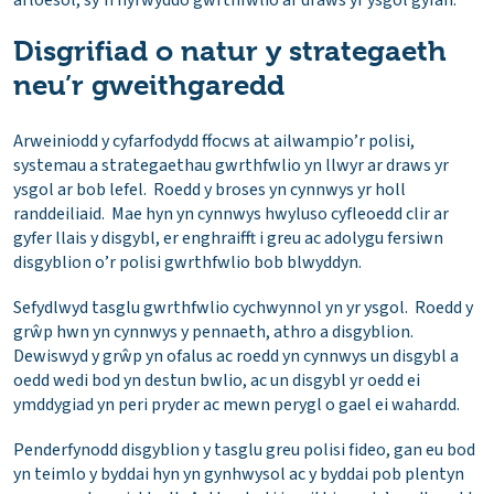
arloesol, sy’n hyrwyddo gwrthfwlio ar draws yr ysgol gyfan.
Disgrifiad o natur y strategaeth
neu’r gweithgaredd
Arweiniodd y cyfarfodydd ffocws at ailwampio’r polisi,
systemau a strategaethau gwrthfwlio yn llwyr ar draws yr
ysgol ar bob lefel. Roedd y broses yn cynnwys yr holl
randdeiliaid. Mae hyn yn cynnwys hwyluso cyfleoedd clir ar
gyfer llais y disgybl, er enghraifft i greu ac adolygu fersiwn
disgyblion o’r polisi gwrthfwlio bob blwyddyn.
Sefydlwyd tasglu gwrthfwlio cychwynnol yn yr ysgol. Roedd y
grŵp hwn yn cynnwys y pennaeth, athro a disgyblion.
Dewiswyd y grŵp yn ofalus ac roedd yn cynnwys un disgybl a
oedd wedi bod yn destun bwlio, ac un disgybl yr oedd ei
ymddygiad yn peri pryder ac mewn perygl o gael ei wahardd.
Penderfynodd disgyblion y tasglu greu polisi fideo, gan eu bod
yn teimlo y byddai hyn yn gynhwysol ac y byddai pob plentyn