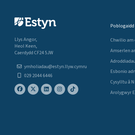
Poblogaidd
Llys Angor,
Chwilio am
Heol Keen,
Amserlen a
Caerdydd CF24 5JW
Adroddiadau
ymholiadau@estyn.llyw.cymru
Esbonio ad
029 2044 6446
Cysylltu â N
Arolygwyr 