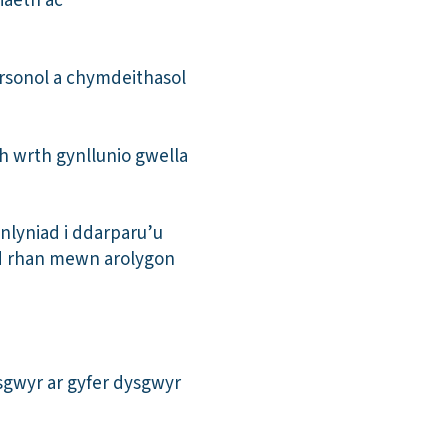
iaeth ac
personol a chymdeithasol
h wrth gynllunio gwella
lyniad i ddarparu’u
yd rhan mewn arolygon
gwyr ar gyfer dysgwyr