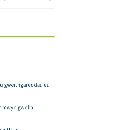
 a’u gweithgareddau eu
r mwyn gwella