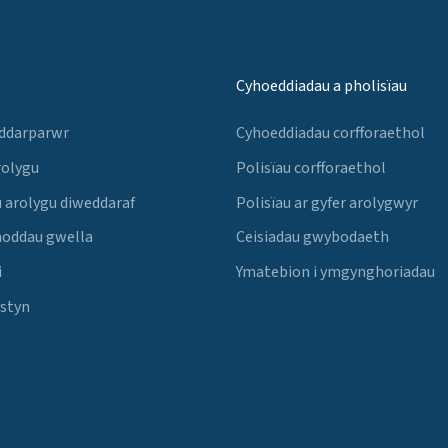
Cyhoeddiadau a pholisïau
 ddarparwr
Cyhoeddiadau corfforaethol
rolygu
Polisïau corfforaethol
 arolygu diweddaraf
Polisïau ar gyfer arolygwyr
noddau gwella
Ceisiadau gwybodaeth
i
Ymatebion i ymgynghoriadau
Estyn