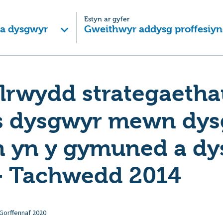
Estyn ar gyfer
 a dysgwyr
Gweithwyr addysg proffesiyn
olrwydd strategaeth
 dysgwyr mewn dys
n yn y gymuned a dy
– Tachwedd 2014
Gorffennaf 2020