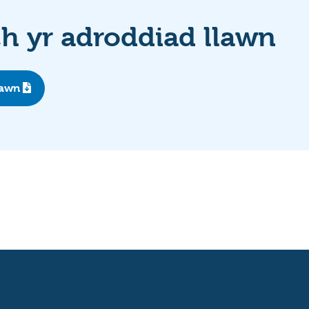
 yr adroddiad llawn
lawn