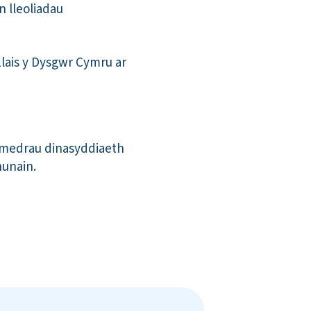
 lleoliadau
lais y Dysgwr Cymru ar
u medrau dinasyddiaeth
hunain.