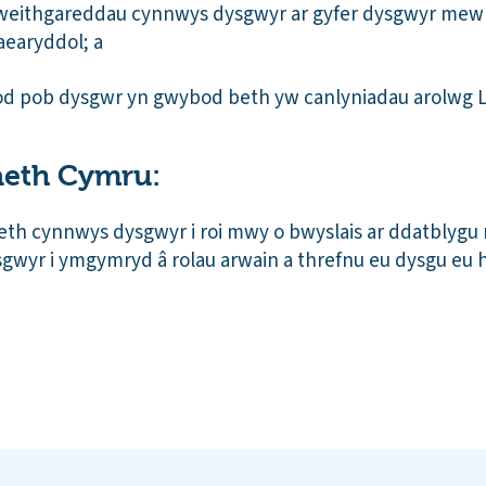
 weithgareddau cynnwys dysgwyr ar gyfer dysgwyr mewn
earyddol; a
d pob dysgwr yn gwybod beth yw canlyniadau arolwg L
aeth Cymru:
aeth cynnwys dysgwyr i roi mwy o bwyslais ar ddatblyg
sgwyr i ymgymryd â rolau arwain a threfnu eu dysgu eu 