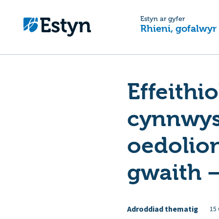
Estyn ar gyfer
Rhieni, gofalwyr
Effeithi
cynnwys
oedolio
gwaith 
Adroddiad thematig
15 