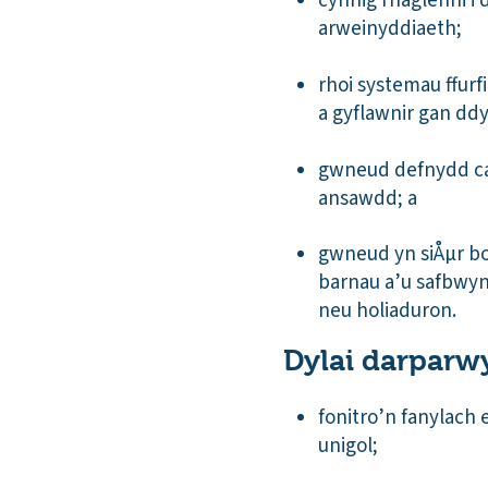
cynnig rhaglenni i
arweinyddiaeth;
rhoi systemau ffurf
a gyflawnir gan dd
gwneud defnydd cad
ansawdd; a
gwneud yn siÅµr b
barnau a’u safbwyn
neu holiaduron.
Dylai darparw
fonitro’n fanylach
unigol;