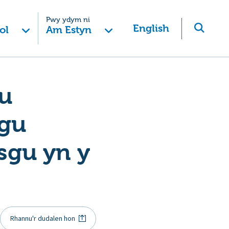
Pwy ydym ni
English
ol
Am Estyn
au
gu
sgu yn y
Rhannu'r dudalen hon