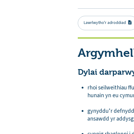
Lawrlwytho'r adroddiad
Argymhel
Dylai darparw
rhoi seilweithiau f
hunain yn eu cymu
gynyddu’r defnydd
ansawdd yr addysgu