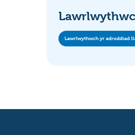
Lawrlwythwch
Lawrlwythwch yr adroddiad l