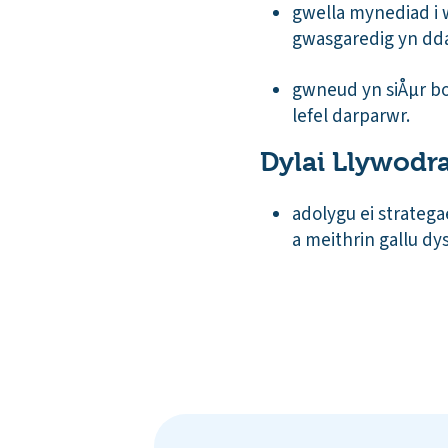
gwella mynediad i
gwasgaredig yn dda
gwneud yn siÅµr bo
lefel darparwr.
Dylai Llywodr
adolygu ei strateg
a meithrin gallu dy