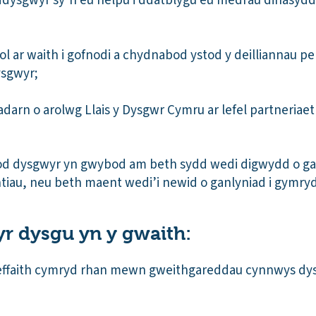
 ddysgwyr sy’n eu helpu i ddatblygu eu medrau dinasydd
iol ar waith i gofnodi a chydnabod ystod y deilliannau 
ysgwyr;
arn o arolwg Llais y Dysgwr Cymru ar lefel partneriaet
od dysgwyr yn gwybod am beth sydd wedi digwydd o gan
tiau, neu beth maent wedi’i newid o ganlyniad i gymr
yr dysgu yn y gwaith:
 effaith cymryd rhan mewn gweithgareddau cynnwys dys