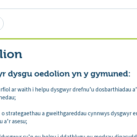
lion
yr dysgu oedolion yn y gymuned:
furfiol ar waith i helpu dysgwyr drefnu’u dosbarthiadau
nedau;
 o strategaethau a gweithgareddau cynnwys dysgwyr e
 a’r asesu;