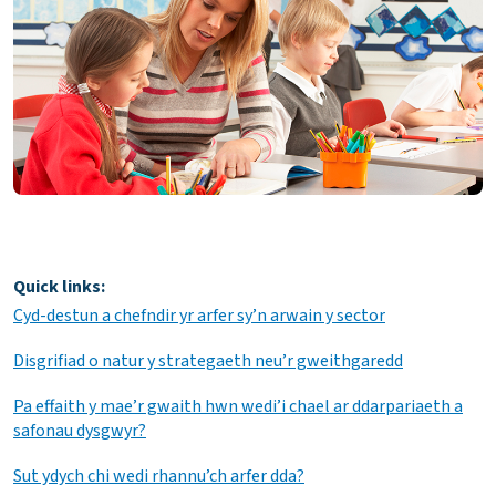
Quick links:
Cyd-destun a chefndir yr arfer sy’n arwain y sector
Disgrifiad o natur y strategaeth neu’r gweithgaredd
Pa effaith y mae’r gwaith hwn wedi’i chael ar ddarpariaeth a
safonau dysgwyr?
Sut ydych chi wedi rhannu’ch arfer dda?