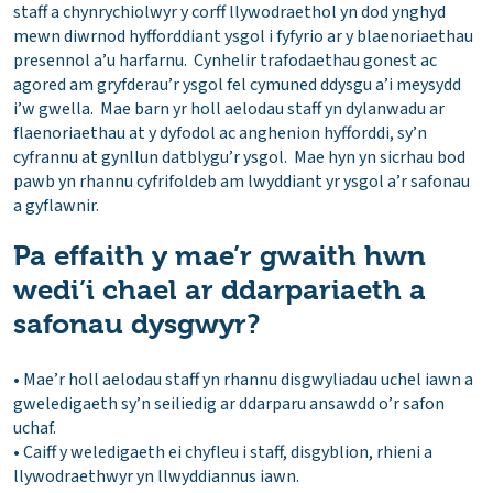
staff a chynrychiolwyr y corff llywodraethol yn dod ynghyd
mewn diwrnod hyfforddiant ysgol i fyfyrio ar y blaenoriaethau
presennol a’u harfarnu. Cynhelir trafodaethau gonest ac
agored am gryfderau’r ysgol fel cymuned ddysgu a’i meysydd
i’w gwella. Mae barn yr holl aelodau staff yn dylanwadu ar
flaenoriaethau at y dyfodol ac anghenion hyfforddi, sy’n
cyfrannu at gynllun datblygu’r ysgol. Mae hyn yn sicrhau bod
pawb yn rhannu cyfrifoldeb am lwyddiant yr ysgol a’r safonau
a gyflawnir.
Pa effaith y mae’r gwaith hwn
wedi’i chael ar ddarpariaeth a
safonau dysgwyr?
• Mae’r holl aelodau staff yn rhannu disgwyliadau uchel iawn a
gweledigaeth sy’n seiliedig ar ddarparu ansawdd o’r safon
uchaf.
• Caiff y weledigaeth ei chyfleu i staff, disgyblion, rhieni a
llywodraethwyr yn llwyddiannus iawn.