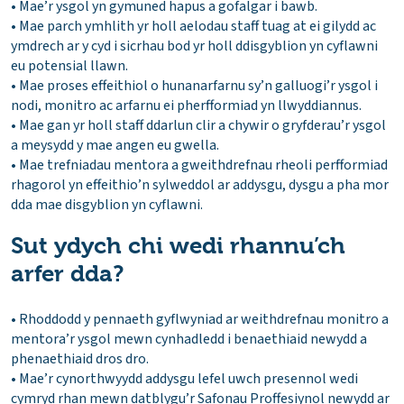
• Mae’r ysgol yn gymuned hapus a gofalgar i bawb.
• Mae parch ymhlith yr holl aelodau staff tuag at ei gilydd ac
ymdrech ar y cyd i sicrhau bod yr holl ddisgyblion yn cyflawni
eu potensial llawn.
• Mae proses effeithiol o hunanarfarnu sy’n galluogi’r ysgol i
nodi, monitro ac arfarnu ei pherfformiad yn llwyddiannus.
• Mae gan yr holl staff ddarlun clir a chywir o gryfderau’r ysgol
a meysydd y mae angen eu gwella.
• Mae trefniadau mentora a gweithdrefnau rheoli perfformiad
rhagorol yn effeithio’n sylweddol ar addysgu, dysgu a pha mor
dda mae disgyblion yn cyflawni.
Sut ydych chi wedi rhannu’ch
arfer dda?
• Rhoddodd y pennaeth gyflwyniad ar weithdrefnau monitro a
mentora’r ysgol mewn cynhadledd i benaethiaid newydd a
phenaethiaid dros dro.
• Mae’r cynorthwyydd addysgu lefel uwch presennol wedi
cymryd rhan mewn datblygu’r Safonau Proffesiynol newydd ar