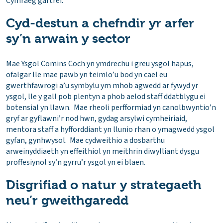
Cymraeg gartref.
Cyd-destun a chefndir yr arfer
sy’n arwain y sector
Mae Ysgol Comins Coch yn ymdrechu i greu ysgol hapus,
ofalgar lle mae pawb yn teimlo’u bod yn cael eu
gwerthfawrogi a’u symbylu ym mhob agwedd ar fywyd yr
ysgol, lle y gall pob plentyn a phob aelod staff ddatblygu ei
botensial yn llawn. Mae rheoli perfformiad yn canolbwyntio’n
gryf ar gyflawni’r nod hwn, gydag arsylwi cymheiriaid,
mentora staff a hyfforddiant yn llunio rhan o ymagwedd ysgol
gyfan, gynhwysol. Mae cydweithio a dosbarthu
arweinyddiaeth yn effeithiol yn meithrin diwylliant dysgu
proffesiynol sy’n gyrru’r ysgol yn ei blaen.
Disgrifiad o natur y strategaeth
neu’r gweithgaredd