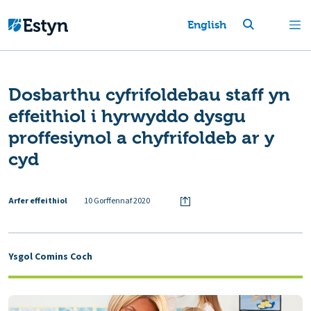
English
Dosbarthu cyfrifoldebau staff yn
effeithiol i hyrwyddo dysgu
proffesiynol a chyfrifoldeb ar y
cyd
Arfer effeithiol
10 Gorffennaf 2020
Ysgol Comins Coch