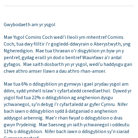
Gwybodaeth am yr ysgol
Mae Ysgol Comins Coch wedi’i lleoli ym mhentref Comins
Coch, tua dwy filltir i’r gogledd-ddwyrain o Aberystwyth, yng
Ngheredigion. Mae tua thraean o’r disgyblion yn byw yn y
pentref, gydag eraill yn dod o bentref Waunfawr a’r ardal
gyfagos. Mae saith dosbarth yn yr ysgol, wedi’u haddysgu gan
chwe athro amser llawn a dau athro rhan-amser.
Mae tua 6% o ddisgyblion yn gymwys i gael prydau ysgol am
ddim, sydd ymhell islaw’r cyfartaledd cenedlaethol. Dywed yr
ysgol fod tua 22% o ddisgyblion ag anghenion dysgu
ychwanegol, sy’n debyg i’r cyfartaledd ar gyfer Cymru. Nifer
bach iawn o ddisgyblion sydd â datganiad o anghenion
addysgol arbennig. Mae’r rhan fwyaf o ddisgyblion o dras
gwyn Prydeinig. Mae Saesneg yn iaith ychwanegol i oddeutu
11% o ddisgyblion. Nifer bach iawn o ddisgyblion sy’n siarad