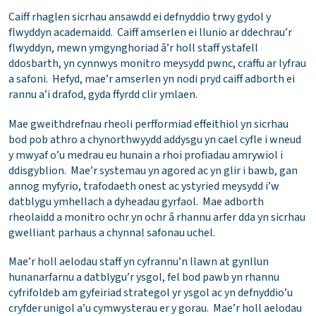
Caiff rhaglen sicrhau ansawdd ei defnyddio trwy gydol y
flwyddyn academaidd. Caiff amserlen ei llunio ar ddechrau’r
flwyddyn, mewn ymgynghoriad â’r holl staff ystafell
ddosbarth, yn cynnwys monitro meysydd pwnc, craffu ar lyfrau
a safoni. Hefyd, mae’r amserlen yn nodi pryd caiff adborth ei
rannu a’i drafod, gyda ffyrdd clir ymlaen.
Mae gweithdrefnau rheoli perfformiad effeithiol yn sicrhau
bod pob athro a chynorthwyydd addysgu yn cael cyfle i wneud
y mwyaf o’u medrau eu hunain a rhoi profiadau amrywiol i
ddisgyblion. Mae’r systemau yn agored ac yn glir i bawb, gan
annog myfyrio, trafodaeth onest ac ystyried meysydd i’w
datblygu ymhellach a dyheadau gyrfaol. Mae adborth
rheolaidd a monitro ochr yn ochr â rhannu arfer dda yn sicrhau
gwelliant parhaus a chynnal safonau uchel.
Mae’r holl aelodau staff yn cyfrannu’n llawn at gynllun
hunanarfarnu a datblygu’r ysgol, fel bod pawb yn rhannu
cyfrifoldeb am gyfeiriad strategol yr ysgol ac yn defnyddio’u
cryfder unigol a’u cymwysterau er y gorau. Mae’r holl aelodau