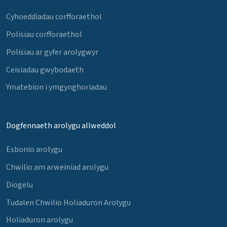
Cyhoeddiadau corfforaethol
Polisïau corfforaethol
Polisïau ar gyfer arolygwyr
Ceisiadau gwybodaeth
Ymatebion i ymgynghoriadau
Dogfennaeth arolygu allweddol
Esbonio arolygu
Chwilio am arweiniad arolygu
Diogelu
Tudalen Chwilio Holiaduron Arolygu
Holiaduron arolygu