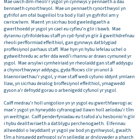
Mae uwch dîm rheoli’r ysgol yn cynnwys y pennaeth a dau
bennaeth cynorthwyol. Mae un pennaeth cynorthwyol yn
gyfrifol am ofal bugeiliol tra bod y llall yn gyfrifol am y
cwricwlwm. Maent yn sicrhau bod gweledigaeth a
gwerthoedd yr ysgol yn cael eu cyfleu’n glir i bawb. Mae
dyrannu cyfrifoldebau staff yn cyd-fynd yn glir â gweithdrefnau
rheoli perfformiad effeithiol, gan gynnwys datblygiad
proffesiynol parhaus staff. Mae hyn yn hybu lefelau uchel o
gydweithredu ac arfer dda wedi’i rhannu ar draws cymuned yr
ysgol. Mae arsylwi cymheiriaid yn rheolaidd gan staff addysgu
a chynorthwywyr addysgu, gyda ffocws clir yn unol â
blaenoriaethau’r ysgol, y mae staff wedi cytuno iddynt ymlaen
llaw, yn sicrhau deialog broffesiynol effeithiol, ymagwedd
gyson a’r defnydd gorau o arbenigedd cyfunol yr ysgol.
Caiff medrau’r holl unigolion yn yr ysgol eu gwerthfawrogi ac
mae’r ysgol yn hyrwyddo cyfranogiad llawn holl aelodau’r tîm
yn weithgar. Caiff penderfyniadau eu trafod a’u hesbonio’n glir
i hybu dealltwriaeth a datblygu perchenogaeth. Elfennau
allweddol o lwyddiant yr ysgol yw bod yn gynhwysol, gwaith
tîm a hinsawdd gefnogol sy’n seiliedig ar dryloywder a pharch