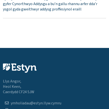
gyfer Cynorthwyo Addysgu a bu’n gallu rhannu arfer dda’r
ysgol gyda gweithwyr addysg proffesiynol eraill
Llys Angor,
Heol Keen,
Caerdydd CF24 5JW
ymholiadau@estyn.llyw.cymru