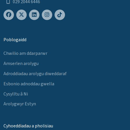
029 2044 6446
Poblogaidd
Chwilio am ddarparwr
Amserlen arolygu
Adroddiadau arolygu diweddaraf
Esbonio adnoddau gwella
Cysylltu â Ni
Arolygwyr Estyn
Cyhoeddiadau a pholisïau