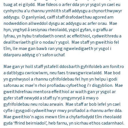
tuag at ei gilydd. Mae fideos o arfer dda yn yr ysgol yn cael eu
cynhyrchu a’u rhannu ymhlith staff addysgu a chynorthwywyr
addysgu. O ganlyniad, caiff staff drafodaethau agored am
nodweddion allweddol dysgu ac addysgu ac arfer orau. Mae
hyn, ynghyd â sesiynau rheolaidd, ysgol gyfan, o graffu ar
lyfrau, yn hybu trafodaeth onest ac effeithiol, cydweithredu a
dealltwriaeth glir o nodau’r ysgol. Mae staff yn gweithio fel
tîm, lle mae gan bawb ran yng ngweledigaeth yr ysgol i
ddarparu addysg o’r safon uchaf.
Mae gan yr holl staff ystafell ddosbarth gyfrifoldeb am fonitro
a datblygu cwricwlwm, neu faes trawsgwricwlaidd. Mae bod
yn gynhwysol a rhannu cyfrifoldebau fel hyn yn helpu i godi
safonau ac mae’n rhoi profiadau cyfoethog i’r disgyblion. Mae
gweithdrefnau mentora effeithiol ar waith gan yr ysgol ar
gyfer staff newydd a staff sy’n ymgymryd â mwy o
gyfrifoldebau neu rolau arwain. Mae staff ar bob lefel yn cael
cyfle i gysgodi cydweithwyr mwy profiadol a rhannu arfer dda.
Mae gweithio’n agos mewn tîm a chyfarfodydd tîm rheolaidd
gyda ‘ffrind beirniadol’, heb farnu, yn sicrhau ethos cadarnhaol.