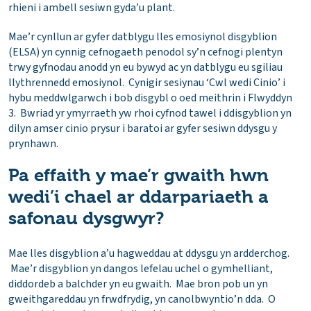
rhieni i ambell sesiwn gyda’u plant.
Mae’r cynllun ar gyfer datblygu lles emosiynol disgyblion
(ELSA) yn cynnig cefnogaeth penodol sy’n cefnogi plentyn
trwy gyfnodau anodd yn eu bywyd ac yn datblygu eu sgiliau
llythrennedd emosiynol. Cynigir sesiynau ‘Cwl wedi Cinio’ i
hybu meddwlgarwch i bob disgybl o oed meithrin i Flwyddyn
3. Bwriad yr ymyrraeth yw rhoi cyfnod tawel i ddisgyblion yn
dilyn amser cinio prysur i baratoi ar gyfer sesiwn ddysgu y
prynhawn.
Pa effaith y mae’r gwaith hwn
wedi’i chael ar ddarpariaeth a
safonau dysgwyr?
Mae lles disgyblion a’u hagweddau at ddysgu yn ardderchog.
Mae’r disgyblion yn dangos lefelau uchel o gymhelliant,
diddordeb a balchder yn eu gwaith. Mae bron pob un yn
gweithgareddau yn frwdfrydig, yn canolbwyntio’n dda. O