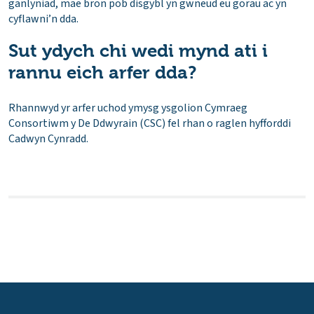
ganlyniad, mae bron pob disgybl yn gwneud eu gorau ac yn
cyflawni’n dda.
Sut ydych chi wedi mynd ati i
rannu eich arfer dda?
Rhannwyd yr arfer uchod ymysg ysgolion Cymraeg
Consortiwm y De Ddwyrain (CSC) fel rhan o raglen hyfforddi
Cadwyn Cynradd.