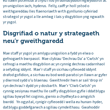
eu llawn potensial a thyfu i fod yn ddinasyddion egwyddorol ac
yn unigolion iach, hyderus. Felly, caiff yr holl ystod o
weithgareddau lles flaenoriaeth wrth gynllunio cyfeiriad
strategol yr ysgol a lle amlwg i lais y disgyblion yng ngwaith
yr ysgol.
Disgrifiad o natur y strategaeth
neu’r gweithgaredd
Mae staff yr ysgol yn amlygu unigolion a fydd yn elwa o
gefnogaeth bwrpasol. Mae clybiau ‘Dechrau Da’ a ‘Cwtsh’ yn
cefnogi a maethu disgyblion ac yn cynnig dechrau cadarnhaol
a sefydlog iddynt. Mae’r staff yn sicrhau cyfleoedd iddynt
drafod gofidion, a sicrhau eu bod wedi paratoi yn llawn ar gyfer
y diwrnod sydd o’u blaenau. Gweithredir hwn ar sail ‘drop in’
cyn dechrau’r dydd yn y dosbarth. Mae’r ‘Clwb Cwtsh’ yn
cynnig sesiynau maethu lle caiff y disgyblion gyfle i ddatblygu
sgiliau bywyd fel coginio, gwnio a chydfwyta o amgylch
bwrdd. Yn ogystal, cynigir cyfleoedd i wella eu hunan-hyder,
datblygu goddefgarwch a sgiliau cymdeithasu. Gwahoddir