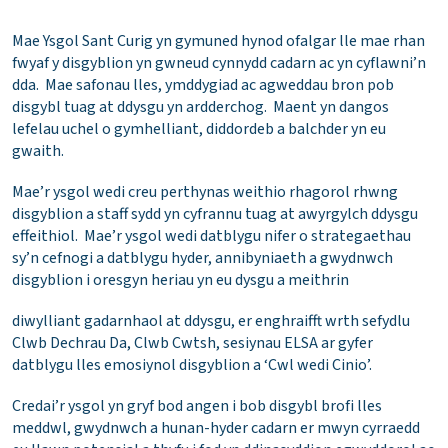
Mae Ysgol Sant Curig yn gymuned hynod ofalgar lle mae rhan
fwyaf y disgyblion yn gwneud cynnydd cadarn ac yn cyflawni’n
dda. Mae safonau lles, ymddygiad ac agweddau bron pob
disgybl tuag at ddysgu yn ardderchog. Maent yn dangos
lefelau uchel o gymhelliant, diddordeb a balchder yn eu
gwaith.
Mae’r ysgol wedi creu perthynas weithio rhagorol rhwng
disgyblion a staff sydd yn cyfrannu tuag at awyrgylch ddysgu
effeithiol. Mae’r ysgol wedi datblygu nifer o strategaethau
sy’n cefnogi a datblygu hyder, annibyniaeth a gwydnwch
disgyblion i oresgyn heriau yn eu dysgu a meithrin
diwylliant gadarnhaol at ddysgu, er enghraifft wrth sefydlu
Clwb Dechrau Da, Clwb Cwtsh, sesiynau ELSA ar gyfer
datblygu lles emosiynol disgyblion a ‘Cwl wedi Cinio’.
Credai’r ysgol yn gryf bod angen i bob disgybl brofi lles
meddwl, gwydnwch a hunan-hyder cadarn er mwyn cyrraedd