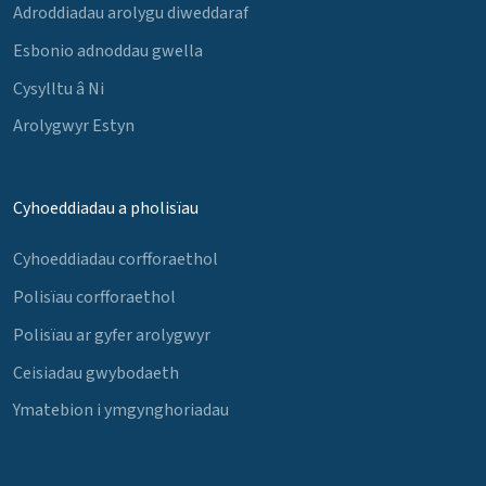
Adroddiadau arolygu diweddaraf
Esbonio adnoddau gwella
Cysylltu â Ni
Arolygwyr Estyn
Cyhoeddiadau a pholisïau
Cyhoeddiadau corfforaethol
Polisïau corfforaethol
Polisïau ar gyfer arolygwyr
Ceisiadau gwybodaeth
Ymatebion i ymgynghoriadau