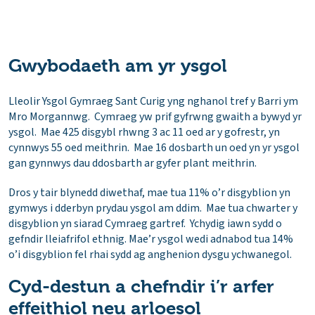
Gwybodaeth am yr ysgol
Lleolir Ysgol Gymraeg Sant Curig yng nghanol tref y Barri ym
Mro Morgannwg. Cymraeg yw prif gyfrwng gwaith a bywyd yr
ysgol. Mae 425 disgybl rhwng 3 ac 11 oed ar y gofrestr, yn
cynnwys 55 oed meithrin. Mae 16 dosbarth un oed yn yr ysgol
gan gynnwys dau ddosbarth ar gyfer plant meithrin.
Dros y tair blynedd diwethaf, mae tua 11% o’r disgyblion yn
gymwys i dderbyn prydau ysgol am ddim. Mae tua chwarter y
disgyblion yn siarad Cymraeg gartref. Ychydig iawn sydd o
gefndir lleiafrifol ethnig. Mae’r ysgol wedi adnabod tua 14%
o’i disgyblion fel rhai sydd ag anghenion dysgu ychwanegol.
Cyd-destun a chefndir i’r arfer
effeithiol neu arloesol