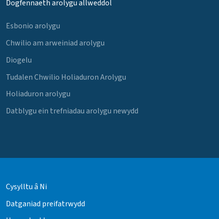
Dogfennaeth arolygu allweddol
Esbonio arolygu
Chwilio am arweiniad arolygu
Diogelu
Tudalen Chwilio Holiaduron Arolygu
Holiaduron arolygu
Datblygu ein trefniadau arolygu newydd
Cysylltu â Ni
Datganiad preifatrwydd