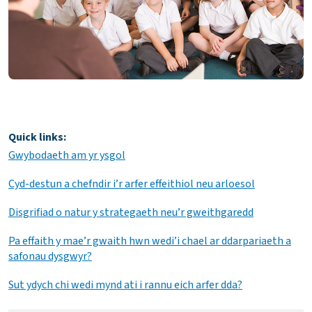
Quick links:
Gwybodaeth am yr ysgol
Cyd-destun a chefndir i’r arfer effeithiol neu arloesol
Disgrifiad o natur y strategaeth neu’r gweithgaredd
Pa effaith y mae’r gwaith hwn wedi’i chael ar ddarpariaeth a
safonau dysgwyr?
Sut ydych chi wedi mynd ati i rannu eich arfer dda?