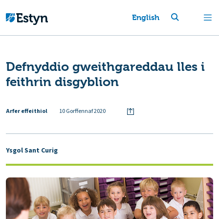
English
Defnyddio gweithgareddau lles i
feithrin disgyblion
Arfer effeithiol
10 Gorffennaf 2020
Ysgol Sant Curig