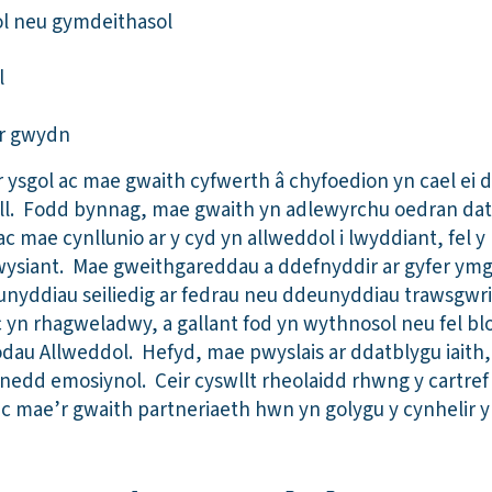
l neu gymdeithasol
l
r gwydn
’r ysgol ac mae gwaith cyfwerth â chyfoedion yn cael ei d
aill. Fodd bynnag, mae gwaith yn adlewyrchu oedran dat
ac mae cynllunio ar y cyd yn allweddol i lwyddiant, fel y
ysiant. Mae gweithgareddau a ddefnyddir ar gyfer ymg
unyddiau seiliedig ar fedrau neu ddeunyddiau trawsgwr
 yn rhagweladwy, a gallant fod yn wythnosol neu fel blo
au Allweddol. Hefyd, mae pwyslais ar ddatblygu iaith
nedd emosiynol. Ceir cyswllt rheolaidd rhwng y cartref 
c mae’r gwaith partneriaeth hwn yn golygu y cynhelir