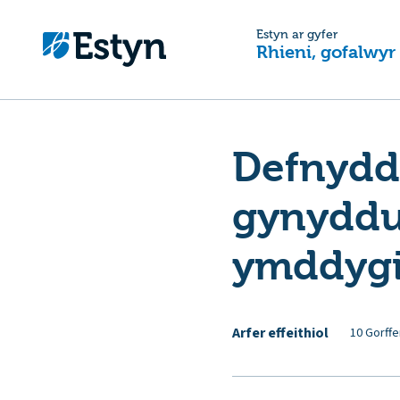
Estyn ar gyfer
Rhieni, gofalwyr
Defnyddi
gynyddu
ymddyg
Arfer effeithiol
10 Gorffe