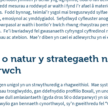
oedd mesurau a roddwyd ar waith i fynd i’r afael â mat
. Fodd bynnag, teimlai’r ysgol mai bregusrwydd sylfae
 emosiynol ac ymddygiadol. Sefydlwyd cyfleuster anog
rpasol ar waith i bontio’r bwlch rhwng rhwystrau pe
. Fe’i bwriadwyd fel gwasanaeth cyfryngol cyffredinol r
au ac atebion. Mae’r diben yn cael ei adlewyrchu yn ei 
 o natur y strategaeth n
rwch
en unigol yn un strwythuredig a rhagweithiol. Mae syste
sau trosglwyddo, gan ddefnyddio proffilio Boxall, yn 
ae dull amlasiantaeth (gyda dros 50 o ddarparwyr) yn s
chwylio gan bennaeth cynorthwyol, sy’n gweithredu fel