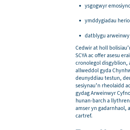
ysgogwyr emosiyno
ymddygiadau herio
datblygu arweinwy
Cedwir at holl bolisïau
SCYA ac offer asesu er
cronolegol disgyblion, 
allweddol gyda Chynhw
deunyddiau testun, de
sesiynau’n rheolaidd ac
gydag Arweinwyr Cyfnod
hunan-barch a llythren
amser yn gadarnhaol, a
cartref.