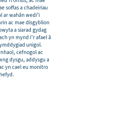
 neu’n ofnus, ac mae
ae soffas a chadeiriau
l ar wahân wedi’i
hrin ac mae disgyblion
bwyta a siarad gydag
ach yn mynd i’r afael â
 ymddygiad unigol.
rnhaol, cefnogol ac
wng dysgu, addysgu a
ac yn cael eu monitro
hefyd.