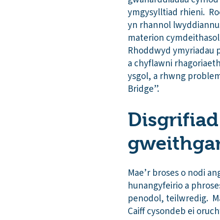
ymgysylltiad rhieni. R
yn rhannol lwyddiannus
materion cymdeithasol,
Rhoddwyd ymyriadau pw
a chyflawni rhagoriaeth
ysgol, a rhwng problem
Bridge”.
Disgrifiad
gweithga
Mae’r broses o nodi ang
hunangyfeirio a phrose
penodol, teilwredig. M
Caiff cysondeb ei oru