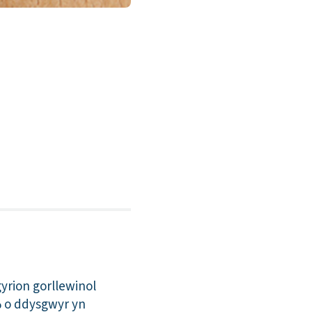
gyrion gorllewinol
% o ddysgwyr yn