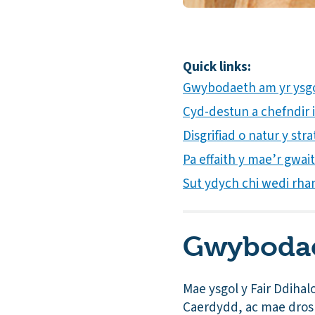
Quick links:
Gwybodaeth am yr ysg
Cyd-destun a chefndir i
Disgrifiad o natur y s
Pa effaith y mae’r gwa
Sut ydych chi wedi rha
Gwybodae
Mae ysgol y Fair Ddihal
Caerdydd, ac mae dros 