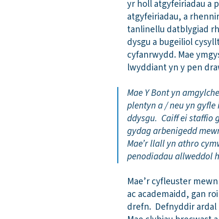
yr holl atgyfeiriadau a
atgyfeiriadau, a rhenn
tanlinellu datblygiad 
dysgu a bugeiliol cysyl
cyfanrwydd. Mae ymgysy
lwyddiant yn y pen dra
Mae Y Bont yn amgylche
plentyn a / neu yn gyfle
ddysgu. Caiff ei staffio
gydag arbenigedd mewn 
Mae’r llall yn athro cy
penodiadau allweddol hy
Mae’r cyfleuster mewn 
ac academaidd, gan roi
drefn. Defnyddir ardal 