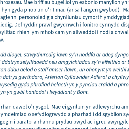
 phrosesau. Mae briffiau bugeiliol yn esbonio manylion y
ir hyn gyda phob un o’r timau (ar sail angen gwybod). M
rhaglenni personoledig a chynlluniau cymorth ymddygia
ltiedig. Defnyddir prawf gwydnwch i fonitro cynnydd disg
lltiad rhieni ym mhob cam yn allweddol i nodi a chwalu
w.
dd diogel, strwythuredig iawn sy’n noddfa ar adeg dyn
 i ddatrys sefyllfaoedd neu amgylchiadau sy’n effeithio ar 
 gan ddau aelod o staff amser llawn, un ohonynt yn weithi
datrys gwrthdaro, Arferion Cyfiawnder Adferol a chyflw
mwysedig gyda phrofiad helaeth yn y pynciau craidd a phr
n yn gwbl hanfodol i lwyddiant y Bont.
rhan dawel o’r ysgol. Mae ei gynllun yn adlewyrchu am
 ymdeimlad o sefydlogrwydd a pharhad i ddisgyblion s
gegin i baratoi a rhannu prydau bwyd ac i greu awyrgylc