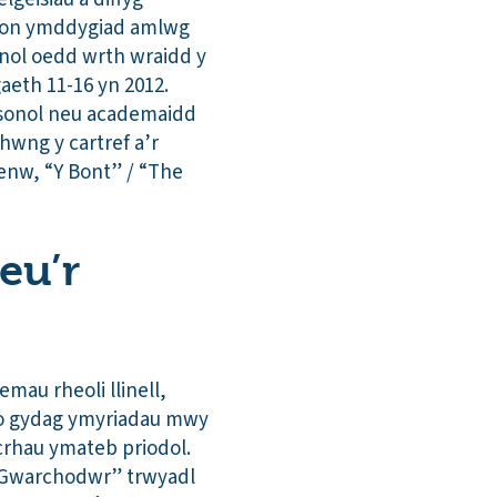
erion ymddygiad amlwg
nol oedd wrth wraidd y
aeth 11-16 yn 2012.
rsonol neu academaidd
hwng y cartref a’r
enw, “Y Bont” / “The
eu’r
mau rheoli llinell,
uno gydag ymyriadau mwy
icrhau ymateb priodol.
 “Gwarchodwr” trwyadl