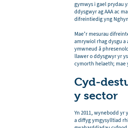
gymwys i gael prydau y
ddysgwyr ag AAA ac mae
difreintiedig yng Nghy
Mae’r mesurau difrein
amrywiol rhag dysgu a 
ymwneud â phresenolde
llawer o ddysgwyr yr 
cymorth helaeth; mae ym
Cyd-destu
y sector
Yn 2011, wynebodd yr 
a diffyg ymgysylltiad r
gwaharddiadau cyfnod p