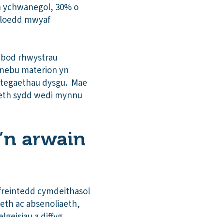
th ychwanegol, 30% o
daloedd mwyaf
 bod rhwystrau
ynebu materion yn
ategaethau dysgu. Mae
leth sydd wedi mynnu
y’n arwain
freintedd cymdeithasol
aeth ac absenoliaeth,
geisiau a diffyg