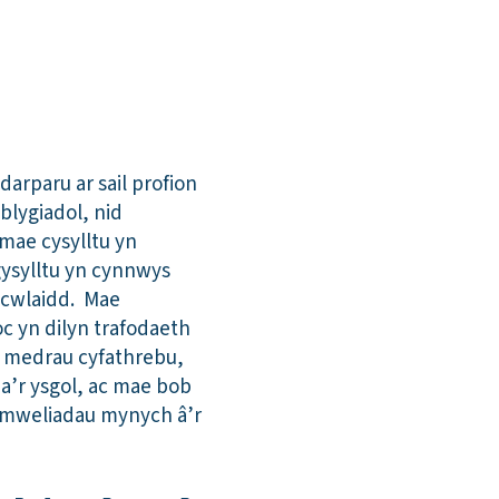
darparu ar sail profion
blygiadol, nid
 mae cysylltu yn
ysylltu yn cynnwys
icwlaidd. Mae
c yn dilyn trafodaeth
, medrau cyfathrebu,
a’r ysgol, ac mae bob
 ymweliadau mynych â’r