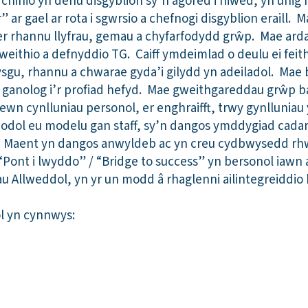
 chinio yn denu disgyblion sy’n agored i niwed, yn unig
r gael ar rota i sgwrsio a chefnogi disgyblion eraill. M
er rhannu llyfrau, gemau a chyfarfodydd grŵp. Mae arda
eithio a defnyddio TG. Caiff ymdeimlad o deulu ei feit
ysgu, rhannu a chwarae gyda’i gilydd yn adeiladol. Mae 
yn ganolog i’r profiad hefyd. Mae gweithgareddau grŵp b
n cynlluniau personol, er enghraifft, trwy gynlluniau
briodol eu modelu gan staff, sy’n dangos ymddygiad cada
l. Maent yn dangos anwyldeb ac yn creu cydbwysedd rh
“Pont i lwyddo” / “Bridge to success” yn bersonol iawn 
 Allweddol, yn yr un modd â rhaglenni ailintegreiddio 
l yn cynnwys: