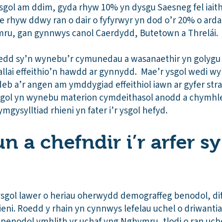
sgol am ddim, gyda rhyw 10% yn dysgu Saesneg fel iai
 rhyw ddwy ran o dair o fyfyrwyr yn dod o’r 20% o ar
mru, gan gynnwys canol Caerdydd, Butetown a Threlái.
tedd sy’n wynebu’r cymunedau a wasanaethir yn golygu
allai effeithio’n hawdd ar gynnydd. Mae’r ysgol wedi w
b a’r angen am ymddygiad effeithiol iawn ar gyfer str
ysgol yn wynebu materion cymdeithasol anodd a chymh
gysylltiad rhieni yn fater i’r ysgol hefyd.
n a chefndir i’r arfer s
ysgol lawer o heriau oherwydd demograffeg benodol, di
hieni. Roedd y rhain yn cynnwys lefelau uchel o driwanti
enodol ymhlith yr uchaf yng Nghymru, tlodi o ran uchel