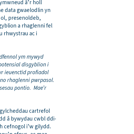
n ymwneud â’r holl
ae data gwaelodlin yn
dol, presenoldeb,
yblion a rhaglenni fel
 rhwystrau ac i
gedfennol ym mywyd
botensial disgyblion i
wr ieuenctid profiadol
yno rhaglenni pwrpasol.
osesau pontio. Mae’r
gylcheddau cartrefol
ydd â bywydau cwbl ddi-
h cefnogol i’w gilydd.