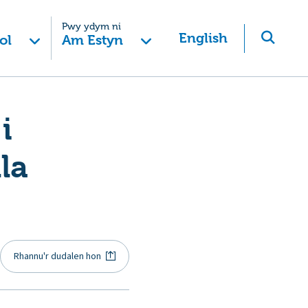
Pwy ydym ni
English
ol
Am Estyn
i
la
Rhannu'r dudalen hon