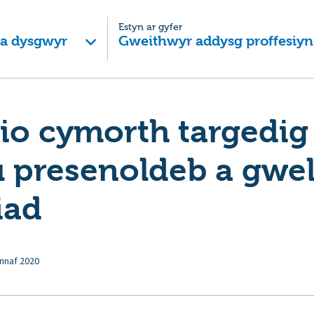
Estyn ar gyfer
 a dysgwyr
Gweithwyr addysg proffesiyn
o cymorth targedig 
 presenoldeb a gwel
iad
nnaf 2020