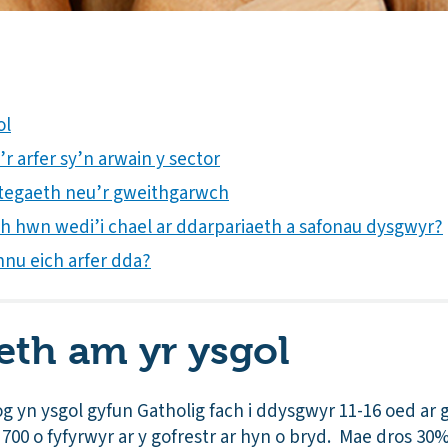
ol
’r arfer sy’n arwain y sector
trategaeth neu’r gweithgarwch
ith hwn wedi’i chael ar ddarpariaeth a safonau dysgwyr?
nnu eich arfer dda?
th am yr ysgol
og yn ysgol gyfun Gatholig fach i ddysgwyr 11-16 oed ar 
700 o fyfyrwyr ar y gofrestr ar hyn o bryd. Mae dros 30