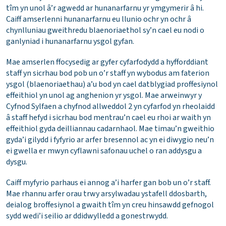
tîm yn unol â’r agwedd ar hunanarfarnu yr ymgymerir â hi.
Caiff amserlenni hunanarfarnu eu llunio ochr yn ochr â
chynlluniau gweithredu blaenoriaethol sy’n cael eu nodi o
ganlyniad i hunanarfarnu ysgol gyfan.
Mae amserlen ffocysedig ar gyfer cyfarfodydd a hyfforddiant
staff yn sicrhau bod pob un o’r staff yn wybodus am faterion
ysgol (blaenoriaethau) a’u bod yn cael datblygiad proffesiynol
effeithiol yn unol ag anghenion yr ysgol. Mae arweinwyr y
Cyfnod Sylfaen a chyfnod allweddol 2 yn cyfarfod yn rheolaidd
â staff hefyd i sicrhau bod mentrau’n cael eu rhoi ar waith yn
effeithiol gyda deilliannau cadarnhaol. Mae timau’n gweithio
gyda’i gilydd i fyfyrio ar arfer bresennol ac yn ei diwygio neu’n
ei gwella er mwyn cyflawni safonau uchel o ran addysgu a
dysgu.
Caiff myfyrio parhaus ei annog a’i harfer gan bob un o’r staff.
Mae rhannu arfer orau trwy arsylwadau ystafell ddosbarth,
deialog broffesiynol a gwaith tîm yn creu hinsawdd gefnogol
sydd wedi’i seilio ar ddidwylledd a gonestrwydd.