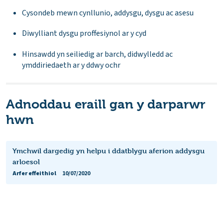
Cysondeb mewn cynllunio, addysgu, dysgu ac asesu
Diwylliant dysgu proffesiynol ar y cyd
Hinsawdd yn seiliedig ar barch, didwylledd ac
ymddiriedaeth ar y ddwy ochr
Adnoddau eraill gan y darparwr
hwn
Ymchwil dargedig yn helpu i ddatblygu aferion addysgu
arloesol
Arfer effeithiol
10/07/2020