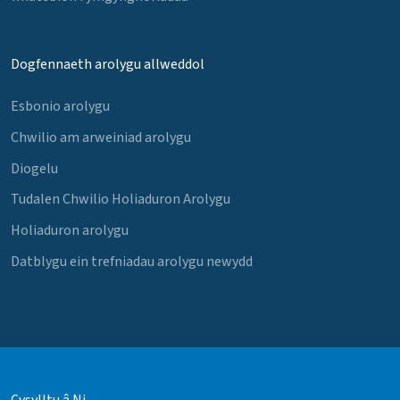
Dogfennaeth arolygu allweddol
Esbonio arolygu
Chwilio am arweiniad arolygu
Diogelu
Tudalen Chwilio Holiaduron Arolygu
Holiaduron arolygu
Datblygu ein trefniadau arolygu newydd
Cysylltu â Ni