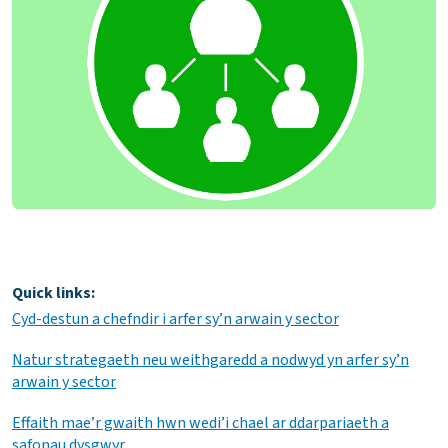
Quick links:
Cyd-destun a chefndir i arfer sy’n arwain y sector
Natur strategaeth neu weithgaredd a nodwyd yn arfer sy’n
arwain y sector
Effaith mae’r gwaith hwn wedi’i chael ar ddarpariaeth a
safonau dysgwyr