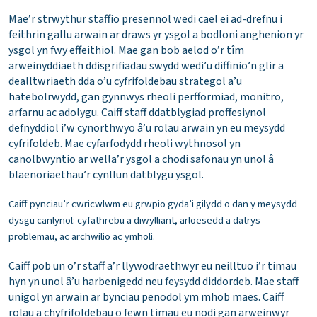
Mae’r strwythur staffio presennol wedi cael ei ad-drefnu i
feithrin gallu arwain ar draws yr ysgol a bodloni anghenion yr
ysgol yn fwy effeithiol. Mae gan bob aelod o’r tîm
arweinyddiaeth ddisgrifiadau swydd wedi’u diffinio’n glir a
dealltwriaeth dda o’u cyfrifoldebau strategol a’u
hatebolrwydd, gan gynnwys rheoli perfformiad, monitro,
arfarnu ac adolygu. Caiff staff ddatblygiad proffesiynol
defnyddiol i’w cynorthwyo â’u rolau arwain yn eu meysydd
cyfrifoldeb. Mae cyfarfodydd rheoli wythnosol yn
canolbwyntio ar wella’r ysgol a chodi safonau yn unol â
blaenoriaethau’r cynllun datblygu ysgol.
Caiff pynciau’r cwricwlwm eu grwpio gyda’i gilydd o dan y meysydd
dysgu canlynol: cyfathrebu a diwylliant, arloesedd a datrys
problemau, ac archwilio ac ymholi.
Caiff pob un o’r staff a’r llywodraethwyr eu neilltuo i’r timau
hyn yn unol â’u harbenigedd neu feysydd diddordeb. Mae staff
unigol yn arwain ar bynciau penodol ym mhob maes. Caiff
rolau a chyfrifoldebau o fewn timau eu nodi gan arweinwyr