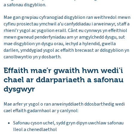
a safonau disgyblion.
Mae gan grwpiau cyfranogiad disgyblion ran weithredol mewn
cyfleu prosiectau ymchwil a’u canfyddiadau i arweinwyr, staff a
rhieni’r ysgol ac ysgolion eraill. Cânt eu cynnwys yn effeithiol
mewn gwneud penderfyniadau am yr amgylchedd dysgu, sut
mae disgyblion yn dysgu orau, iechyd a hylendid, gwella
darllen, ymddygiad ysgol ac effaith brecwast ar ddisgyblion yn
canolbwyntio yn y dosbarth.
Effaith mae’r gwaith hwn wedi’i
chael ar ddarpariaeth a safonau
dysgwyr
Mae arfer yr ysgol o ran arweinyddiaeth ddosbarthedig wedi
cael effaith gadarnhaol ar y canlynol:
Safonau cyson uchel, sydd gryn dipyn uwchlaw safonau
lleol a chenedlaethol