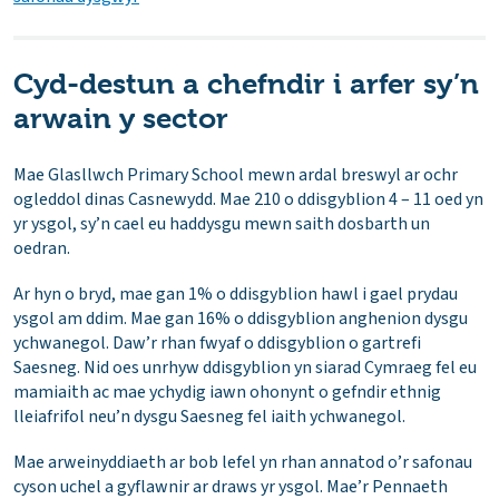
Cyd-destun a chefndir i arfer sy’n
arwain y sector
Mae Glasllwch Primary School mewn ardal breswyl ar ochr
ogleddol dinas Casnewydd. Mae 210 o ddisgyblion 4 – 11 oed yn
yr ysgol, sy’n cael eu haddysgu mewn saith dosbarth un
oedran.
Ar hyn o bryd, mae gan 1% o ddisgyblion hawl i gael prydau
ysgol am ddim. Mae gan 16% o ddisgyblion anghenion dysgu
ychwanegol. Daw’r rhan fwyaf o ddisgyblion o gartrefi
Saesneg. Nid oes unrhyw ddisgyblion yn siarad Cymraeg fel eu
mamiaith ac mae ychydig iawn ohonynt o gefndir ethnig
lleiafrifol neu’n dysgu Saesneg fel iaith ychwanegol.
Mae arweinyddiaeth ar bob lefel yn rhan annatod o’r safonau
cyson uchel a gyflawnir ar draws yr ysgol. Mae’r Pennaeth