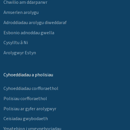
Chwilio am ddarparwr
Amserlen arolygu
Adroddiadau arolygu diweddaraf
Esbonio adnoddau gwella
Cysylltu â Ni
Arolygwyr Estyn
Cyhoeddiadau a pholisïau
Cyhoeddiadau corfforaethol
Polisïau corfforaethol
Polisïau ar gyfer arolygwyr
Ceisiadau gwybodaeth
Ymatebion i ymgynghoriadau