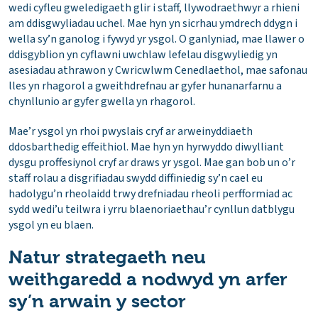
wedi cyfleu gweledigaeth glir i staff, llywodraethwyr a rhieni
am ddisgwyliadau uchel. Mae hyn yn sicrhau ymdrech ddygn i
wella sy’n ganolog i fywyd yr ysgol. O ganlyniad, mae llawer o
ddisgyblion yn cyflawni uwchlaw lefelau disgwyliedig yn
asesiadau athrawon y Cwricwlwm Cenedlaethol, mae safonau
lles yn rhagorol a gweithdrefnau ar gyfer hunanarfarnu a
chynllunio ar gyfer gwella yn rhagorol.
Mae’r ysgol yn rhoi pwyslais cryf ar arweinyddiaeth
ddosbarthedig effeithiol. Mae hyn yn hyrwyddo diwylliant
dysgu proffesiynol cryf ar draws yr ysgol. Mae gan bob un o’r
staff rolau a disgrifiadau swydd diffiniedig sy’n cael eu
hadolygu’n rheolaidd trwy drefniadau rheoli perfformiad ac
sydd wedi’u teilwra i yrru blaenoriaethau’r cynllun datblygu
ysgol yn eu blaen.
Natur strategaeth neu
weithgaredd a nodwyd yn arfer
sy’n arwain y sector