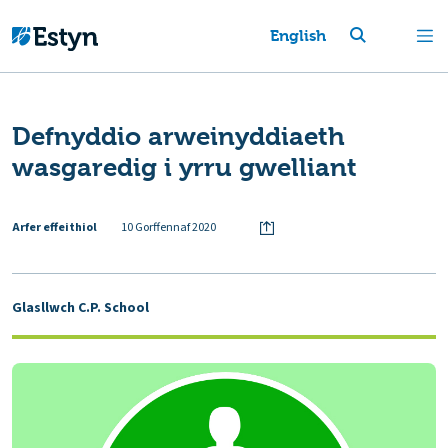
English
Defnyddio arweinyddiaeth
wasgaredig i yrru gwelliant
Arfer effeithiol
10 Gorffennaf 2020
Glasllwch C.P. School