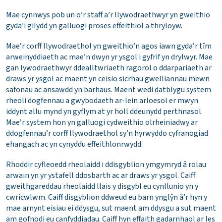
Mae cynnwys pob un o’r staff a’r llywodraethwyr yn gweithio
gyda’i gilydd yn galluogi proses effeithiol a thryloyw.
Mae’r corff llywodraethol yn gweithio’n agos iawn gyda’r tîm
arweinyddiaeth ac mae’n dwyn yr ysgol i gyfrif yn drylwyr. Mae
gan lywodraethwyr ddealltwriaeth ragorol o ddarpariaeth ar
draws yr ysgol ac maent yn ceisio sicrhau gwelliannau mewn
safonau ac ansawdd yn barhaus. Maent wedi datblygu system
rheoli dogfennau a gwybodaeth ar-lein arloesol er mwyn
iddynt allu mynd yn gyflym at yr holl ddeunydd perthnasol.
Mae’r system hon yn galluogi cydweithio olrheiniadwy ar
ddogfennau’r corff llywodraethol sy’n hyrwyddo cyfranogiad
ehangach ac yn cynyddu effeithlonrwydd.
Rhoddir cyfleoedd rheolaidd i ddisgyblion ymgymryd â rolau
arwain yn yr ystafell ddosbarth ac ar draws yr ysgol. Caiff
gweithgareddau rheolaidd llais y disgybl eu cynllunio yn y
cwricwlwm. Caiff disgyblion ddweud eu barn ynglŷn â’r hyn y
mae arnynt eisiau ei ddysgu, sut maent am ddysgu a sut maent
am gofnodi eu canfyddiadau. Caiff hyn effaith gadarnhaol ar les