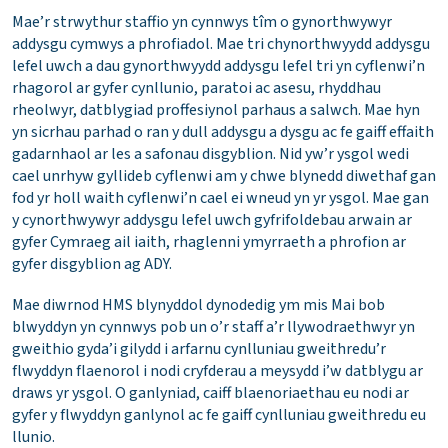
Mae’r strwythur staffio yn cynnwys tîm o gynorthwywyr
addysgu cymwys a phrofiadol. Mae tri chynorthwyydd addysgu
lefel uwch a dau gynorthwyydd addysgu lefel tri yn cyflenwi’n
rhagorol ar gyfer cynllunio, paratoi ac asesu, rhyddhau
rheolwyr, datblygiad proffesiynol parhaus a salwch. Mae hyn
yn sicrhau parhad o ran y dull addysgu a dysgu ac fe gaiff effaith
gadarnhaol ar les a safonau disgyblion. Nid yw’r ysgol wedi
cael unrhyw gyllideb cyflenwi am y chwe blynedd diwethaf gan
fod yr holl waith cyflenwi’n cael ei wneud yn yr ysgol. Mae gan
y cynorthwywyr addysgu lefel uwch gyfrifoldebau arwain ar
gyfer Cymraeg ail iaith, rhaglenni ymyrraeth a phrofion ar
gyfer disgyblion ag ADY.
Mae diwrnod HMS blynyddol dynodedig ym mis Mai bob
blwyddyn yn cynnwys pob un o’r staff a’r llywodraethwyr yn
gweithio gyda’i gilydd i arfarnu cynlluniau gweithredu’r
flwyddyn flaenorol i nodi cryfderau a meysydd i’w datblygu ar
draws yr ysgol. O ganlyniad, caiff blaenoriaethau eu nodi ar
gyfer y flwyddyn ganlynol ac fe gaiff cynlluniau gweithredu eu
llunio.