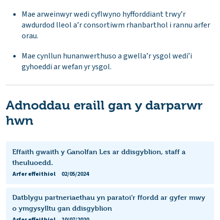
Mae arweinwyr wedi cyflwyno hyfforddiant trwy’r
awdurdod lleol a’r consortiwm rhanbarthol i rannu arfer
orau.
Mae cynllun hunanwerthuso a gwella’r ysgol wedi’i
gyhoeddi ar wefan yr ysgol.
Adnoddau eraill gan y darparwr
hwn
Effaith gwaith y Ganolfan Les ar ddisgyblion, staff a
theuluoedd.
Arfer effeithiol
02/05/2024
Datblygu partneriaethau yn paratoi’r ffordd ar gyfer mwy
o ymgysylltu gan ddisgyblion
Arfer effeithiol
10/07/2020