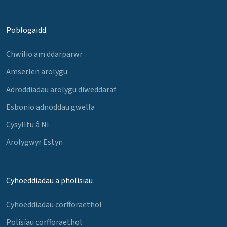
Poblogaidd
Chwilio am ddarparwr
Amserlen arolygu
Adroddiadau arolygu diweddaraf
Esbonio adnoddau gwella
Cysylltu â Ni
Arolygwyr Estyn
Cyhoeddiadau a pholisïau
Cyhoeddiadau corfforaethol
Polisïau corfforaethol