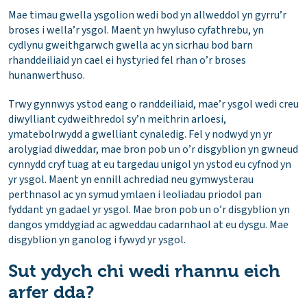
Mae timau gwella ysgolion wedi bod yn allweddol yn gyrru’r
broses i wella’r ysgol. Maent yn hwyluso cyfathrebu, yn
cydlynu gweithgarwch gwella ac yn sicrhau bod barn
rhanddeiliaid yn cael ei hystyried fel rhan o’r broses
hunanwerthuso.
Trwy gynnwys ystod eang o randdeiliaid, mae’r ysgol wedi creu
diwylliant cydweithredol sy’n meithrin arloesi,
ymatebolrwydd a gwelliant cynaledig. Fel y nodwyd yn yr
arolygiad diweddar, mae bron pob un o’r disgyblion yn gwneud
cynnydd cryf tuag at eu targedau unigol yn ystod eu cyfnod yn
yr ysgol. Maent yn ennill achrediad neu gymwysterau
perthnasol ac yn symud ymlaen i leoliadau priodol pan
fyddant yn gadael yr ysgol. Mae bron pob un o’r disgyblion yn
dangos ymddygiad ac agweddau cadarnhaol at eu dysgu. Mae
disgyblion yn ganolog i fywyd yr ysgol.
Sut ydych chi wedi rhannu eich
arfer dda?