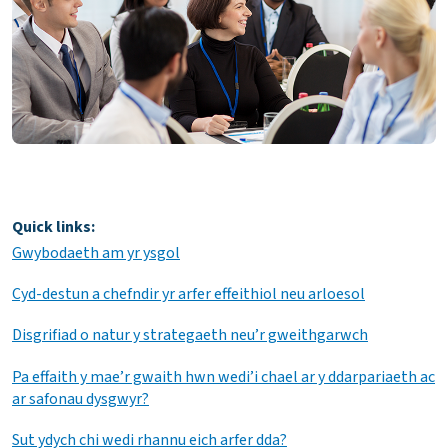
Quick links:
Gwybodaeth am yr ysgol
Cyd-destun a chefndir yr arfer effeithiol neu arloesol
Disgrifiad o natur y strategaeth neu’r gweithgarwch
Pa effaith y mae’r gwaith hwn wedi’i chael ar y ddarpariaeth ac
ar safonau dysgwyr?
Sut ydych chi wedi rhannu eich arfer dda?