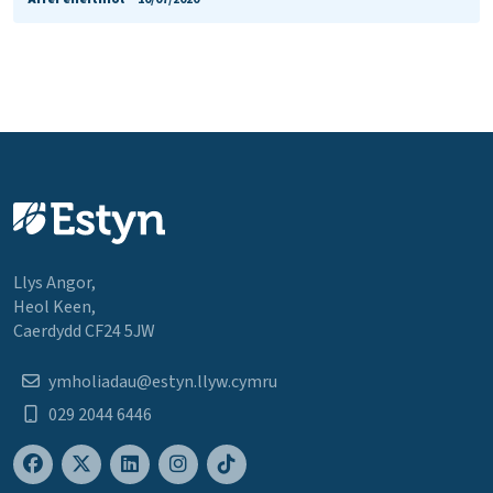
Llys Angor,
Heol Keen,
Caerdydd CF24 5JW
ymholiadau@estyn.llyw.cymru
029 2044 6446