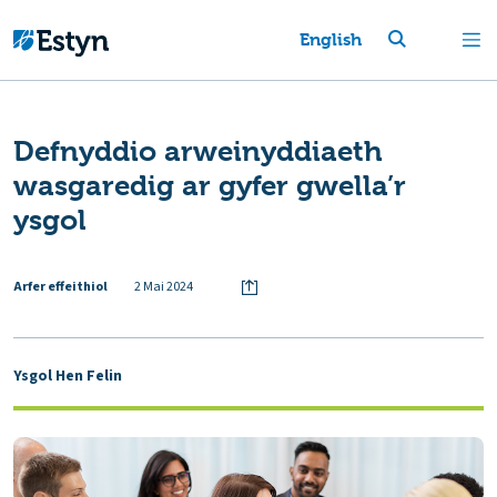
English
Defnyddio arweinyddiaeth
wasgaredig ar gyfer gwella’r
ysgol
Arfer effeithiol
2 Mai 2024
Ysgol Hen Felin