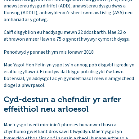
anawsterau dysgu difrifol (ADD), anawsterau dysgu dwys a
lluosog (ADDLl), anhwylderau’r sbectrwm awtistig (ASA) neu
amhariad ar y golwg.
Caiff disgyblion eu haddysgu mewn 22 ddosbarth. Mae 22 o
athrawon amser llawn a 75 o gynorthwywyr cymorth dysgu.
Penodwyd y pennaeth ym mis Ionawr 2018.
Mae Ysgol Hen Felin yn ysgol sy’n annog pob disgybl i gredu yn
ei allu i gyflawni. Ei nod yw datblygu pob disgybl i’w lawn
botensial, yn addysgol ac yn gymdeithasol mewn amgylchedd
diogel a phwrpasol.
Cyd-destun a chefndir yr arfer
effeithiol neu arloesol
Mae’r ysgol wedi mireinio’i phroses hunanwerthuso a
chynllunio gwelliant dros sawl blwyddyn. Mae’r ysgol yn
hyrwyddo ethos tîm cryf i arwain a rheoli hunanwerthuso a