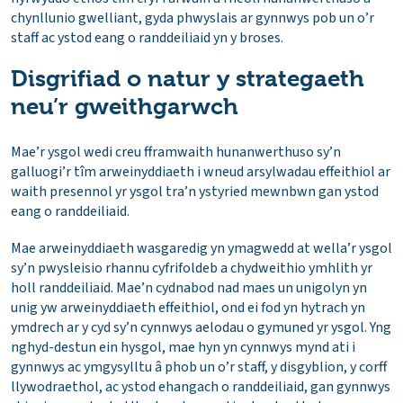
chynllunio gwelliant, gyda phwyslais ar gynnwys pob un o’r
staff ac ystod eang o randdeiliaid yn y broses.
Disgrifiad o natur y strategaeth
neu’r gweithgarwch
Mae’r ysgol wedi creu fframwaith hunanwerthuso sy’n
galluogi’r tîm arweinyddiaeth i wneud arsylwadau effeithiol ar
waith presennol yr ysgol tra’n ystyried mewnbwn gan ystod
eang o randdeiliaid.
Mae arweinyddiaeth wasgaredig yn ymagwedd at wella’r ysgol
sy’n pwysleisio rhannu cyfrifoldeb a chydweithio ymhlith yr
holl randdeiliaid. Mae’n cydnabod nad maes un unigolyn yn
unig yw arweinyddiaeth effeithiol, ond ei fod yn hytrach yn
ymdrech ar y cyd sy’n cynnwys aelodau o gymuned yr ysgol. Yng
nghyd-destun ein hysgol, mae hyn yn cynnwys mynd ati i
gynnwys ac ymgysylltu â phob un o’r staff, y disgyblion, y corff
llywodraethol, ac ystod ehangach o randdeiliaid, gan gynnwys