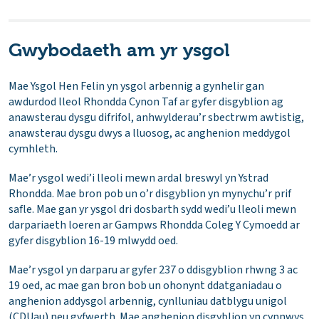
Gwybodaeth am yr ysgol
Mae Ysgol Hen Felin yn ysgol arbennig a gynhelir gan
awdurdod lleol Rhondda Cynon Taf ar gyfer disgyblion ag
anawsterau dysgu difrifol, anhwylderau’r sbectrwm awtistig,
anawsterau dysgu dwys a lluosog, ac anghenion meddygol
cymhleth.
Mae’r ysgol wedi’i lleoli mewn ardal breswyl yn Ystrad
Rhondda. Mae bron pob un o’r disgyblion yn mynychu’r prif
safle. Mae gan yr ysgol dri dosbarth sydd wedi’u lleoli mewn
darpariaeth loeren ar Gampws Rhondda Coleg Y Cymoedd ar
gyfer disgyblion 16-19 mlwydd oed.
Mae’r ysgol yn darparu ar gyfer 237 o ddisgyblion rhwng 3 ac
19 oed, ac mae gan bron bob un ohonynt ddatganiadau o
anghenion addysgol arbennig, cynlluniau datblygu unigol
(CDUau) neu gyfwerth. Mae anghenion disgyblion yn cynnwys