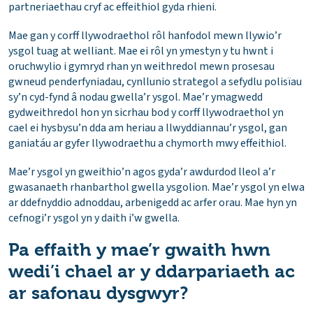
partneriaethau cryf ac effeithiol gyda rhieni.
Mae gan y corff llywodraethol rôl hanfodol mewn llywio’r
ysgol tuag at welliant. Mae ei rôl yn ymestyn y tu hwnt i
oruchwylio i gymryd rhan yn weithredol mewn prosesau
gwneud penderfyniadau, cynllunio strategol a sefydlu polisïau
sy’n cyd-fynd â nodau gwella’r ysgol. Mae’r ymagwedd
gydweithredol hon yn sicrhau bod y corff llywodraethol yn
cael ei hysbysu’n dda am heriau a llwyddiannau’r ysgol, gan
ganiatáu ar gyfer llywodraethu a chymorth mwy effeithiol.
Mae’r ysgol yn gweithio’n agos gyda’r awdurdod lleol a’r
gwasanaeth rhanbarthol gwella ysgolion. Mae’r ysgol yn elwa
ar ddefnyddio adnoddau, arbenigedd ac arfer orau. Mae hyn yn
cefnogi’r ysgol yn y daith i’w gwella.
Pa effaith y mae’r gwaith hwn
wedi’i chael ar y ddarpariaeth ac
ar safonau dysgwyr?