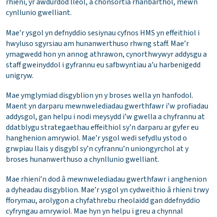
rhieni, yr awdurdod lleol, a chonsortia rhanbarthol, mewn
cynllunio gwelliant.
Mae’r ysgol yn defnyddio sesiynau cyfnos HMS yn effeithiol i
hwyluso sgyrsiau am hunanwerthuso rhwng staff. Mae’r
ymagwedd hon yn annog athrawon, cynorthwywyr addysgu a
staff gweinyddol i gyfrannu eu safbwyntiau a’u harbenigedd
unigryw.
Mae ymglymiad disgyblion yn y broses wella yn hanfodol.
Maent yn darparu mewnwelediadau gwerthfawr i’w profiadau
addysgol, gan helpu i nodi meysydd i’w gwella a chyfrannu at
ddatblygu strategaethau effeithiol sy’n darparu ar gyfer eu
hanghenion amrywiol. Mae’r ysgol wedi sefydlu ystod o
grwpiau llais y disgybl sy’n cyfrannu’n uniongyrchol at y
broses hunanwerthuso a chynllunio gwelliant.
Mae rhieni’n dod â mewnwelediadau gwerthfawr i anghenion
a dyheadau disgyblion. Mae’r ysgol yn cydweithio â rhieni trwy
fforymau, arolygon a chyfathrebu rheolaidd gan ddefnyddio
cyfryngau amrywiol. Mae hyn yn helpu i greu a chynnal