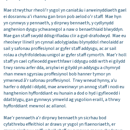
Mae strwythur rheoli’r ysgol yn caniatáu i arweinyddiaeth gael
ei dosrannu a’i rhannu gan bron pob aelod o’r staff. Mae hyn
yn cynnwys y pennaeth, y dirprwy bennaeth, y cydlynydd
anghenion dysgu ychwanegol a naw o benaethiaid blwyddyn.
Mae gan staff swydd ddisgrifiadau clir a gyd-drafodwyd. Mae eu
rheolwyr llinell yn cynnal adolygiadau blynyddol rheolaidd ar
sail y safonau proffesiynol ar gyfer staff addysgu, ac ar sail
rolau a chyfrifoldebau unigol ar gyfer staff cymorth. Mae’r holl
staff yn cael cyfleoedd gwerthfawr i ddysgu oddi wrth ei gilydd
trwy rannu arfer dda, arsylwi ei gilydd yn addysgu a chymryd
rhan mewn sgyrsiau proffesiynol bob hanner tymor yn
ymwneud â’r safonau proffesiynol. Trwy wneud hynny, a’u
harfer o ddydd i ddydd, mae arweinwyr yn annog staff i nodi eu
hanghenion hyfforddiant eu hunain a dod o hyd i gyfleoedd i
ddatblygu, gan gynnwys ymweld ag ysgolion eraill, a thrwy
hyfforddiant mewnol ac allanol.
Mae’r pennaeth a’r dirprwy bennaeth yn sicrhau bod
cyfathrebu effeithiol ar draws yr ysgol yn flaenoriaeth, er