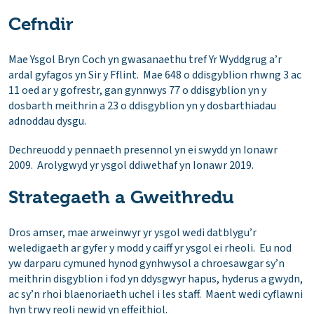
Cefndir
Mae Ysgol Bryn Coch yn gwasanaethu tref Yr Wyddgrug a’r
ardal gyfagos yn Sir y Fflint. Mae 648 o ddisgyblion rhwng 3 ac
11 oed ar y gofrestr, gan gynnwys 77 o ddisgyblion yn y
dosbarth meithrin a 23 o ddisgyblion yn y dosbarthiadau
adnoddau dysgu.
Dechreuodd y pennaeth presennol yn ei swydd yn Ionawr
2009. Arolygwyd yr ysgol ddiwethaf yn Ionawr 2019.
Strategaeth a Gweithredu
Dros amser, mae arweinwyr yr ysgol wedi datblygu’r
weledigaeth ar gyfer y modd y caiff yr ysgol ei rheoli. Eu nod
yw darparu cymuned hynod gynhwysol a chroesawgar sy’n
meithrin disgyblion i fod yn ddysgwyr hapus, hyderus a gwydn,
ac sy’n rhoi blaenoriaeth uchel i les staff. Maent wedi cyflawni
hyn trwy reoli newid yn effeithiol.