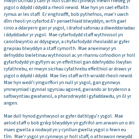
mwyn sicrhau y caiff yr holl staff eu cynnwys mewn rhedeg yr
ysgol o ddydd i ddydd a rheoli newid. Mae hyn yn cael effaith
rymus ar les staff. Er enghraifft, bob pythefnos, mae’r uwch
dîm rheoli yn cyfarfod â’r penaethiaid blwyddyn, wrth gael
cinio a ddarperir gan yr ysgol, i drafod safonau a diweddariadau
i ddyddiadur yr ysgol. Mae cyfarfodydd staff wythnosol yn
canolbwyntio ar ddysgwyr, a chyfarfodydd rheolaidd ar gyfer
grwpiau blwyddyn a staff cymorth. Mae arweinwyr yn
defnyddio bwletinau wythnosol ac yn rhannu cofnodion yr holl
gyfarfodydd yn gyflym ac yn effeithiol gan ddefnyddio llwyfan
cyfathrebu, er mwyn sicrhau cyfathrebu effeithiol ar draws yr
ysgol o ddydd i ddydd. Mae lles staff wrth wraidd rheoli newid.
Mae hyn wedi’i ymgorffori yn null yr ysgol, gan gynnwys
ymrwymiad i gynnal sgyrsiau agored, gwrando ar bryderon a
safbwyntiau gwahanol, a pharodrwydd i gyfaddawdu, yn ôl yr
angen.
Mae dull hynod gynhwysol ar gyfer datblygu’r ysgol. Mae
aelod staff o bob grŵp blwyddyn yn gyfrifol am arwain un o dri
maes gwella a nodwyd yn y cynllun gwella ysgol o fewn eu
tîm. Mae’r ysgol yn cynnwys yr holl staff, o athrawon newydd