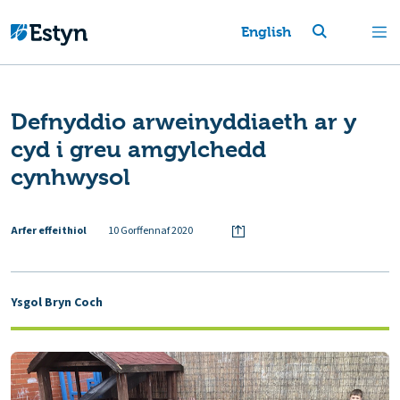
English
Defnyddio arweinyddiaeth ar y
cyd i greu amgylchedd
cynhwysol
Arfer effeithiol
10 Gorffennaf 2020
Ysgol Bryn Coch