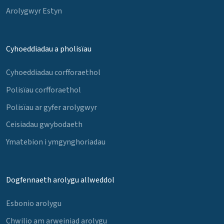
Arolygwyr Estyn
Cyhoeddiadau a pholisïau
Cyhoeddiadau corfforaethol
Polisïau corfforaethol
Polisïau ar gyfer arolygwyr
Ceisiadau gwybodaeth
Ymatebion i ymgynghoriadau
Dogfennaeth arolygu allweddol
Esbonio arolygu
Chwilio am arweiniad arolygu