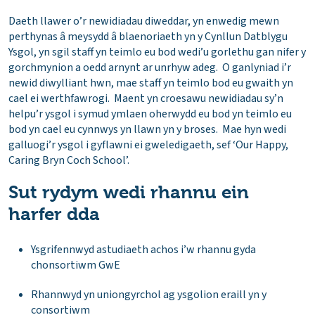
Daeth llawer o’r newidiadau diweddar, yn enwedig mewn
perthynas â meysydd â blaenoriaeth yn y Cynllun Datblygu
Ysgol, yn sgil staff yn teimlo eu bod wedi’u gorlethu gan nifer y
gorchmynion a oedd arnynt ar unrhyw adeg. O ganlyniad i’r
newid diwylliant hwn, mae staff yn teimlo bod eu gwaith yn
cael ei werthfawrogi. Maent yn croesawu newidiadau sy’n
helpu’r ysgol i symud ymlaen oherwydd eu bod yn teimlo eu
bod yn cael eu cynnwys yn llawn yn y broses. Mae hyn wedi
galluogi’r ysgol i gyflawni ei gweledigaeth, sef ‘Our Happy,
Caring Bryn Coch School’.
Sut rydym wedi rhannu ein
harfer dda
Ysgrifennwyd astudiaeth achos i’w rhannu gyda
chonsortiwm GwE
Rhannwyd yn uniongyrchol ag ysgolion eraill yn y
consortiwm