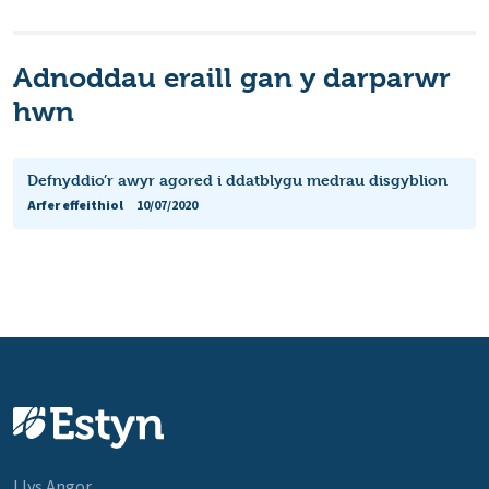
Adnoddau eraill gan y darparwr
hwn
Defnyddio’r awyr agored i ddatblygu medrau disgyblion
Arfer effeithiol
10/07/2020
Llys Angor,