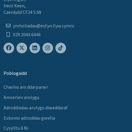
Heol Keen,
Caerdydd CF24 5JW
ymholiadau@estyn.llyw.cymru
029 2044 6446
Poblogaidd
Chwilio am ddarparwr
Amserlen arolygu
Adroddiadau arolygu diweddaraf
Esbonio adnoddau gwella
Cysylltu â Ni