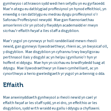
gymhwyso i athrawon sydd wedi hen sefydlu yn eu gyrfaoedd.
Mae’n ategu eu datblygiad proffesiynol yn hynod effeithiol, yn
enwedig o ran datblygu eu medrau dysgu proffesiynol o’r
Safonau Proffesiynol newydd. Mae gan flaenoriaethau
amserlenni clir yn ystod y flwyddyn academaidd er mwyn
sicrhau’r effaith fwyaf a lles staff a disgyblion.
Mae’r ysgol yn cynnwys yr holl randdeiliaid mewn rheoli
newid, gan gynnwys llywodraethwyr, rhieni ac, yn bwysicaf oll,
y disgyblion. Mae disgyblion yn cyfrannu trwy bwyllgorau
perthnasol llais y disgybl ac yn helpu i gynllunio’r hyn yr
hoffent ei ddysgu. Mae hyn yn sicrhau eu brwdfrydedd tuag at
ddysgu. Mae llywodraethwyr yn llawn cymhelliant, ac yn
cynorthwyo a herio gweledigaeth yr ysgol yn arbennig o dda.
Effaith
Mae arweinyddiaeth gynhwysol a rheoli newid yn cael yr
effaith fwyaf ar les staff sydd, yn ei dro, yn effeithio ar les
disgyblion, sydd wrth wraidd eu gallu i ddysgu a chyflawni.