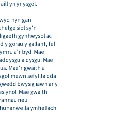
aill yn yr ysgol.
egwyd hyn gan
helgeisiol sy’n
edigaeth gynhwysol ac
 y gorau y gallant, fel
ymru a’r byd. Mae
 addysgu a dysgu. Mae
aus. Mae’r gwaith a
ysgol mewn sefyllfa dda
gwedd bwysig iawn ar y
esiynol. Mae gwaith
drannau neu
o hunanwella ymhellach