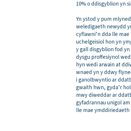
10% o ddisgyblion yn sia
Yn ystod y pum mlynedd
weledigaeth newydd yr y
cyflawni’n dda lle mae
uchelgeisiol hon yn ymg
y gall disgyblion fod 
dysgu proffesiynol wed
hyn wedi arwain at ddiw
wnaed yn y ddwy flyned
i ganolbwyntio ar dda
gwaith hwn, gyda’r holl
mwy diweddar ar ddatbl
gyfadrannau unigol am 
lle mae ymddiriedaeth