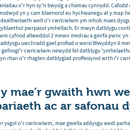
tganiadau o’r hyn sy’n bwysig a chamau cynnydd. Cafodd 
 nodwyd yn y cam blaenorol eu hychwanegu at y map h
gi dealltwriaeth well o’r cwricwlwm ym mhob maes dysgu
sgyblaethol pwrpasol ymhellach. Er mwyn datblygu co
lwm cyfnod allweddol 2 mewn medrau a geirfa pwnc yn c
ff addysgu uwchradd gael profiad o wersi Blwyddyn 6 me
 gefnogi’r cwricwlwm newydd fel datblygu ‘ymhelaethu’
yn rhan o’r rhaglen datblygiad proffesiynol wrth i’r 
h y mae’r gwaith hwn we
pariaeth ac ar safonau 
yr ysgol o’r cwricwlwm, mae gwella addysgu wedi parhau