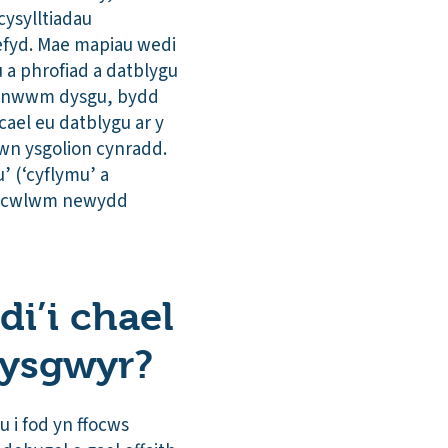
cysylltiadau
efyd. Mae mapiau wedi
 a phrofiad a datblygu
ntinwwm dysgu, bydd
ael eu datblygu ar y
wn ysgolion cynradd.
 (‘cyflymu’ a
cwricwlwm newydd
di’i chael
dysgwyr?
 i fod yn ffocws