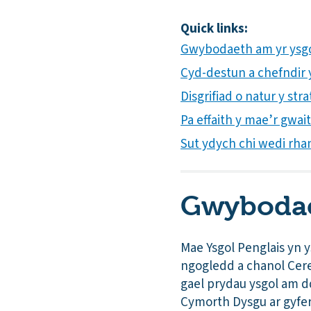
Quick links:
Gwybodaeth am yr ysg
Cyd-destun a chefndir yr
Disgrifiad o natur y s
Pa effaith y mae’r gwai
Sut ydych chi wedi rha
Gwybodae
Mae Ysgol Penglais yn 
ngogledd a chanol Cere
gael prydau ysgol am dd
Cymorth Dysgu ar gyfer