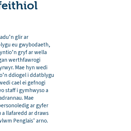
eithiol
du’n glir ar
tblygu eu gwybodaeth,
ntio’n gryf ar wella
 gan werthfawrogi
fyrwyr. Mae hyn wedi
lo’n ddiogel i ddatblygu
wedi cael ei gefnogi
 staff i gymhwyso a
fadrannau. Mae
ersonoledig ar gyfer
 a llafaredd ar draws
wlwm Penglais’ arno.