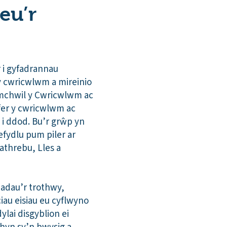
eu’r
 i gyfadrannau
y cwricwlwm a mireinio
Ymchwil y Cwricwlwm ac
yfer y cwricwlwm ac
 i ddod. Bu’r grŵp yn
efydlu pum piler ar
athrebu, Lles a
iadau’r trothwy,
au eisiau eu cyflwyno
lai disgyblion ei