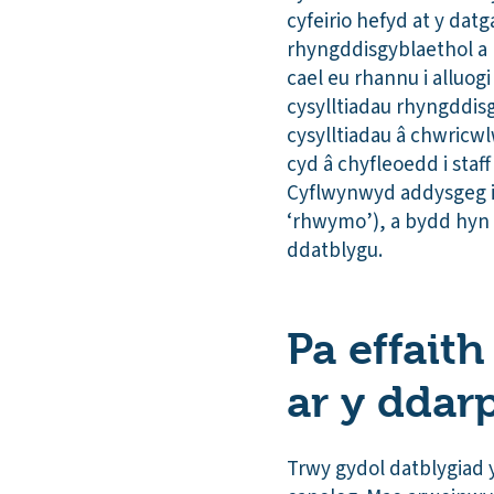
cyfeirio hefyd at y da
rhyngddisgyblaethol a
cael eu rhannu i alluo
cysylltiadau rhyngddi
cysylltiadau â chwricw
cyd â chyfleoedd i sta
Cyflwynwyd addysgeg i
‘rhwymo’), a bydd hyn 
ddatblygu.
Pa effait
ar y ddar
Trwy gydol datblygiad 