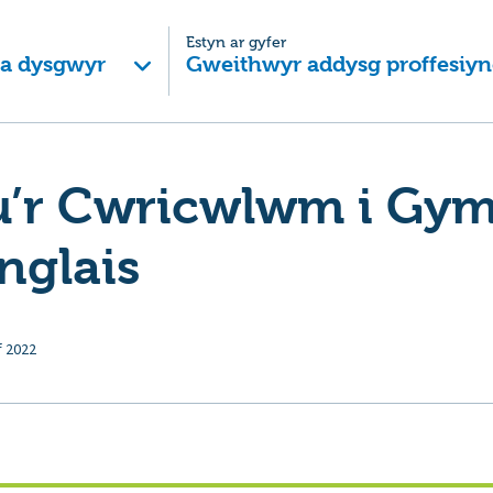
Estyn ar gyfer
 a dysgwyr
Gweithwyr addysg proffesiyn
u’r Cwricwlwm i Gym
nglais
f 2022