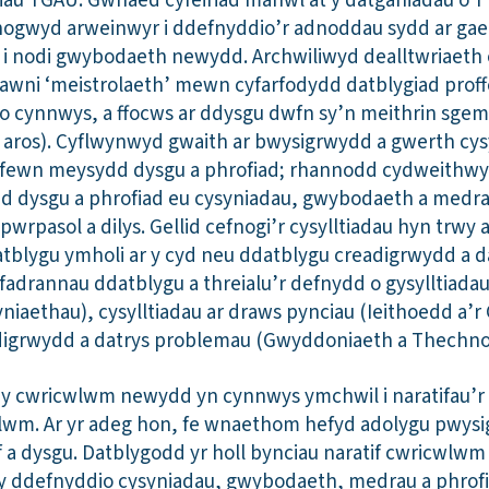
rsiau TGAU. Gwnaed cyfeiriad manwl at y datganiadau o’r
ogwyd arweinwyr i ddefnyddio’r adnoddau sydd ar gae
u i nodi gwybodaeth newydd. Archwiliwyd dealltwriaet
lawni ‘meistrolaeth’ mewn cyfarfodydd datblygiad proff
ho cynnwys, a ffocws ar ddysgu dwfn sy’n meithrin sge
aros). Cyflwynwyd gwaith ar bwysigrwydd a gwerth cys
o fewn meysydd dysgu a phrofiad; rhannodd cydweith
 dysgu a phrofiad eu cysyniadau, gwybodaeth a medrau
 pwrpasol a dilys. Gellid cefnogi’r cysylltiadau hyn trwy a
tblygu ymholi ar y cyd neu ddatblygu creadigrwydd a d
yfadrannau ddatblygu a threialu’r defnydd o gysylltiad
Dyniaethau), cysylltiadau ar draws pynciau (Ieithoedd a
digrwydd a datrys problemau (Gwyddoniaeth a Thechno
 y cwricwlwm newydd yn cynnwys ymchwil i naratifau’r
cwlwm. Ar yr adeg hon, fe wnaethom hefyd adolygu pwys
f a dysgu. Datblygodd yr holl bynciau naratif cwricwl
y ddefnyddio cysyniadau, gwybodaeth, medrau a phrofi