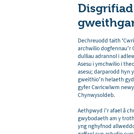
Disgrifiad
gweithga
Dechreuodd taith ‘Cwr
archwilio dogfennau’r
dulliau adrannol i adl
Asesu i ymchwilio i the
asesu; darparodd hyn y
gweithio’n helaeth gyd
gyfer Cwricwlwm newydd
Chynwysoldeb.
Aethpwyd i’r afael â c
gwybodaeth am y trothw
yng nghyfnod allweddol 