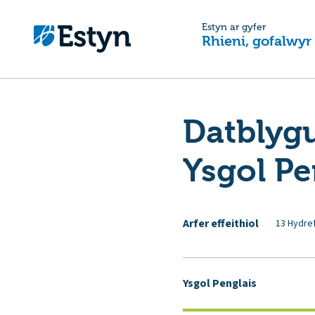
Estyn ar gyfer
Rhieni, gofalwyr
Datblyg
Ysgol Pe
Arfer effeithiol
13 Hydre
Ysgol Penglais