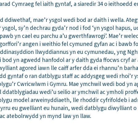
rad Cymraeg fel iaith gyntaf, a siaredir 34 o ieithoedd er
 ddiwethaf, mae’r ysgol wedi bod ar daith i wella. At
sgol, sy’n dechrau gyda’r nod i fod ‘yn ysgol hapus, uc
 pawb yn cael eu parchu a’u gwerthfawrogi’. Mae’r wel
orffori’r angen i weithio fel cymuned gyfan ac i bawb fod
yn ddinasyddion llwyddiannus yn eu cymunedau, yng Ngh
i bod yn agwedd hanfodol ar y daith gyda ffocws cryf ar
ylliant agored iawn lle caiff arfer dda ei rhannu’n barh
d gyntaf o ran datblygu staff ac addysgeg wedi rhoi’r 
tblygu’r Cwricwlwm i Gymru. Mae ymchwil wedi bod yn a
 ddatblygiadau wedi’u seilio ar ymchwil ac ymholi proff
ygu model arweinyddiaeth, lle rhoddir cyfrifoldeb i a
yrru eu gwelliant eu hunain, wedi datblygu diwylliant 
 ac atebolrwydd yn mynd law yn llaw.