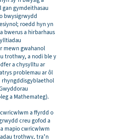
 hyn sy’n bwysig a
l gan gymdeithasau
h o bwysigrwydd
esiynol; roedd hyn yn
ma bwerus a hirbarhaus
ylltiadau
wyr mewn gwahanol
 trothwy, a nodi ble y
dfer a chysylltu ar
atrys problemau ar ôl
au rhyngddisgyblaethol
’r Gwyddorau
leg a Mathemateg).
 cwricwlwm a ffyrdd o
igrwydd creu gofod a
wm a mapio cwricwlwm
adau trothwy, tra’n