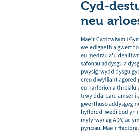
Cyd-destun
neu arloe
Mae’r Cwricwlwm i Gymr
weledigaeth a gwerthoe
eu medrau a’u dealltwr
safonau addysgu a dysg
pwysigrwydd dysgu gydo
creu diwylliant agored 
eu harferion a threialu
trwy ddarparu amser i
gwerthuso addysgeg ne
hyfforddi wedi bod yn 
myfyrwyr ag ADY, ac ymg
pynciau. Mae’r ffactor