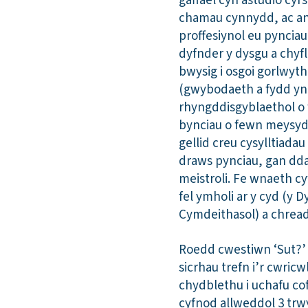
gaffael cyn astudio cy
chamau cynnydd, ac an
proffesiynol eu pyncia
dyfnder y dysgu a chyf
bwysig i osgoi gorlwyt
(gwybodaeth a fydd yn 
rhyngddisgyblaethol 
bynciau o fewn meysydd
gellid creu cysylltiadau
draws pynciau, gan dda
meistroli. Fe wnaeth c
fel ymholi ar y cyd (y 
Cymdeithasol) a chrea
Roedd cwestiwn ‘Sut?’
sicrhau trefn i’r cwri
chydblethu i uchafu co
cyfnod allweddol 3 trw