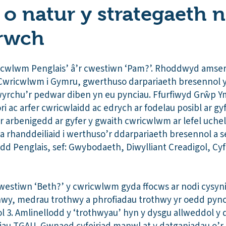
 o natur y strategaeth n
rwch
icwlwm Penglais’ â’r cwestiwn ‘Pam?’. Rhoddwyd amser
 Cwricwlwm i Gymru, gwerthuso darpariaeth bresennol 
ewyrchu’r pedwar diben yn eu pynciau. Ffurfiwyd Grŵp 
ori ac arfer cwricwlaidd ac edrych ar fodelau posibl ar g
r arbenigedd ar gyfer y gwaith cwricwlwm ar lefel uchel
a rhanddeiliaid i werthuso’r ddarpariaeth bresennol a s
 Penglais, sef: Gwybodaeth, Diwylliant Creadigol, Cyf
hwestiwn ‘Beth?’ y cwricwlwm gyda ffocws ar nodi cysyn
y, medrau trothwy a phrofiadau trothwy yr oedd pynci
3. Amlinellodd y ‘trothwyau’ hyn y dysgu allweddol y dy