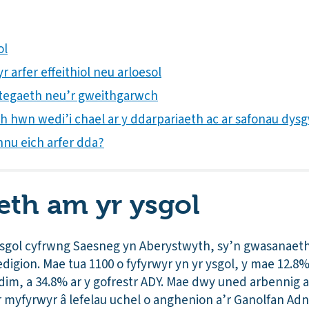
ol
 arfer effeithiol neu arloesol
trategaeth neu’r gweithgarwch
th hwn wedi’i chael ar y ddarpariaeth ac ar safonau dys
nnu eich arfer dda?
th am yr ysgol
ysgol cyfrwng Saesneg yn Aberystwyth, sy’n gwasanaet
digion. Mae tua 1100 o fyfyrwyr yn yr ysgol, y mae 12.
im, a 34.8% ar y gofrestr ADY. Mae dwy uned arbennig ar
 myfyrwyr â lefelau uchel o anghenion a’r Ganolfan Ad