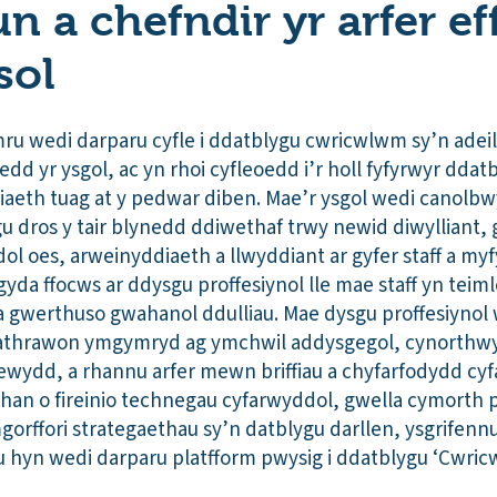
 a chefndir yr arfer eff
sol
u wedi darparu cyfle i ddatblygu cwricwlwm sy’n adeila
dd yr ysgol, ac yn rhoi cyfleoedd i’r holl fyfyrwyr dda
iaeth tuag at y pedwar diben. Mae’r ysgol wedi canolbwy
u dros y tair blynedd ddiwethaf trwy newid diwylliant,
l oes, arweinyddiaeth a llwyddiant ar gyfer staff a my
gyda ffocws ar ddysgu proffesiynol lle mae staff yn teim
 a gwerthuso gwahanol ddulliau. Mae dysgu proffesiynol 
 athrawon ymgymryd ag ymchwil addysgegol, cynorthwyo
wydd, a rhannu arfer mewn briffiau a chyfarfodydd cy
rhan o fireinio technegau cyfarwyddol, gwella cymorth p
orffori strategaethau sy’n datblygu darllen, ysgrifennu
au hyn wedi darparu platfform pwysig i ddatblygu ‘Cwric