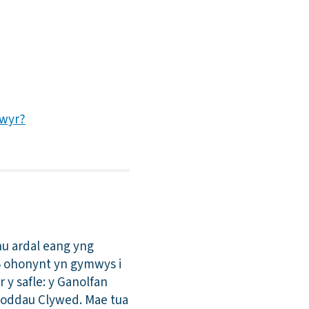
gwyr?
hu ardal eang yng
8% ohonynt yn gymwys i
 y safle: y Ganolfan
noddau Clywed. Mae tua