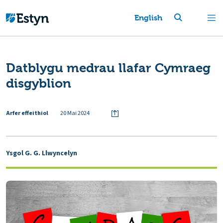
English
Datblygu medrau llafar Cymraeg
disgyblion
Arfer effeithiol
20 Mai 2024
Ysgol G. G. Llwyncelyn