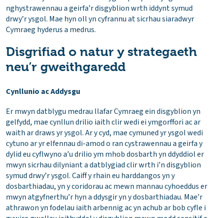
nghystrawennau a geirfa’r disgyblion wrth iddynt symud
drwy’r ysgol. Mae hyn oll yn cyfrannu at sicrhau siaradwyr
Cymraeg hyderus a medrus.
Disgrifiad o natur y strategaeth
neu’r gweithgaredd
Cynllunio ac Addysgu
Er mwyn datblygu medrau llafar Cymraeg ein disgyblion yn
gelfydd, mae cynllun drilio iaith clir wedi ei ymgorffori ac ar
waith ar draws yr ysgol. Ar y cyd, mae cymuned yr ysgol wedi
cytuno ar yr elfennau di-amod o ran cystrawennau a geirfa y
dylid eu cyflwyno a’u drilio ym mhob dosbarth yn ddyddiol er
mwyn sicrhau dilyniant a datblygiad clir wrth i’n disgyblion
symud drwy’r ysgol. Caiff y rhain eu harddangos yn y
dosbarthiadau, yn y coridorau ac mewn mannau cyhoeddus er
mwyn atgyfnerthu’r hyn a ddysgir yn y dosbarthiadau. Mae’r
athrawon yn fodelau iaith arbennig ac yn achub ar bob cyfle i