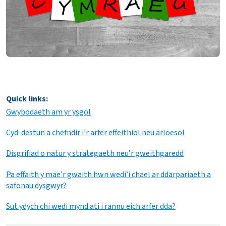
Quick links:
Gwybodaeth am yr ysgol
Cyd-destun a chefndir i’r arfer effeithiol neu arloesol
Disgrifiad o natur y strategaeth neu’r gweithgaredd
Pa effaith y mae’r gwaith hwn wedi’i chael ar ddarpariaeth a
safonau dysgwyr?
Sut ydych chi wedi mynd ati i rannu eich arfer dda?