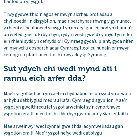
hanfodion yr ysgol.
Trwy gydweithio’n agos er mwyn sicrhau profiadau a
chyfleoedd i’n disgyblion, mae’r berthynas rhwng y gymuned,
y rhieni a theuluoedd yr ysgol yn un cryf gan eu bod yn rhannu’r
un weledigaeth. Erbyn hyn, rydym wedi gweld cynnydd yn nifer
ein rhieni sydd yn defnyddio’r Gymraeg gyda’u plant, gyda nifer
yn mynychu dosbarthiadau Cymraeg lleol eu hunain er mwyn
cefnogi eu plant ar eu taith drwy addysg Gymraeg.
Sut ydych chi wedi mynd ati i
rannu eich arfer dda?
Mae’r ysgol bellach yn cael ei chydnabod fel un sydd yn arwain
ar hybu datblygiad medrau llafar Cymraeg disgyblion. Mae’r
ysgol yn gweithredu fel ysgol arweiniol sy’n cynorthwyo
ysgolion eraill ar eu taith i dderbyn gwobr aur y Siarter Iaith.
Mae arweinwyr wedi cynnal gweithdai ac ymweliadau gan
ysgolion eraill. Mae’r ysgol hefyd wedi datblygu