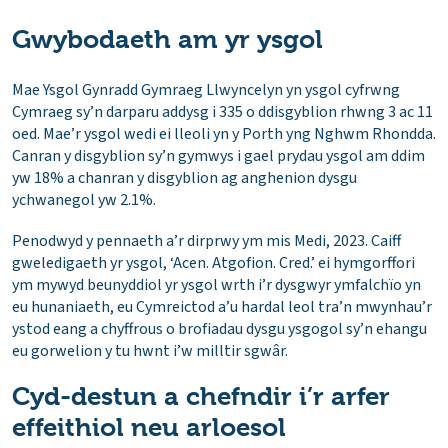
Gwybodaeth am yr ysgol
Mae Ysgol Gynradd Gymraeg Llwyncelyn yn ysgol cyfrwng
Cymraeg sy’n darparu addysg i 335 o ddisgyblion rhwng 3 ac 11
oed. Mae’r ysgol wedi ei lleoli yn y Porth yng Nghwm Rhondda.
Canran y disgyblion sy’n gymwys i gael prydau ysgol am ddim
yw 18% a chanran y disgyblion ag anghenion dysgu
ychwanegol yw 2.1%.
Penodwyd y pennaeth a’r dirprwy ym mis Medi, 2023. Caiff
gweledigaeth yr ysgol, ‘Acen. Atgofion. Cred.’ ei hymgorffori
ym mywyd beunyddiol yr ysgol wrth i’r dysgwyr ymfalchïo yn
eu hunaniaeth, eu Cymreictod a’u hardal leol tra’n mwynhau’r
ystod eang a chyffrous o brofiadau dysgu ysgogol sy’n ehangu
eu gorwelion y tu hwnt i’w milltir sgwâr.
Cyd-destun a chefndir i’r arfer
effeithiol neu arloesol