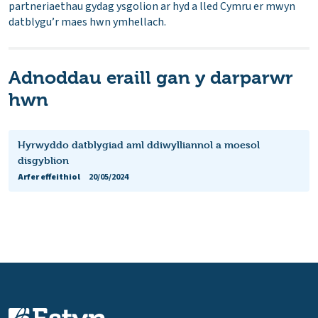
partneriaethau gydag ysgolion ar hyd a lled Cymru er mwyn
datblygu’r maes hwn ymhellach.
Adnoddau eraill gan y darparwr
hwn
Hyrwyddo datblygiad aml ddiwylliannol a moesol
disgyblion
Arfer effeithiol
20/05/2024