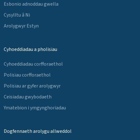
Esbonio adnoddau gwella
Cysylltu â Ni
Arolygwyr Estyn
Cyhoeddiadau a pholisïau
Cyhoeddiadau corfforaethol
Polisïau corfforaethol
Polisïau ar gyfer arolygwyr
Ceisiadau gwybodaeth
Ymatebion i ymgynghoriadau
Dogfennaeth arolygu allweddol