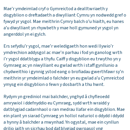
Mae’r ymdeimlad cryf o Gymreictod a dealltwriaeth y
disgyblion o dreftadaeth a diwylliant Cymru yn nodwedd gref o
fywyd yr ysgol. Mae meithrin Cymry balch o’u hiaith, eu hanes
a’u diwylliant yn rhywbeth y mae holl gymuned yr ysgol yn
angerddol yn ei gylch.
Ers sefydlu’r ysgol, mae’r weledigaeth hon wedi llywio’r
ymdrechion addysgol ac mae’n parhau i fod yn ganolog wrth
i’r ysgol ddatblygu a thyfu. Caiff y disgyblion eu trwytho yn y
Gymraeg ac yn niwylliant eu gwlad wrth i staff gynllunio a
chydweithio i gynnig ystod eang o brofiadau gwerthfawr sy’n
meithrin yr ymdeimlad o falchder yn eu gwlad a’u Cymreictod
ymysg ein disgyblion o fewn y dosbarth a thu hwnt.
Rydym yn grediniol mai balchder, ynghyd â chyfleoedd
amrywiol i ddefnyddio eu Cymraeg, sydd wrth wraidd y
datblygiad cadarnhaol o ran medrau llafar ein disgyblion. Mae
ein plant yn siarad Cymraeg yn hollol naturiol o ddydd i ddydd
a hynny â balchder a mwynhad. Yn ogystal, mae ein cynllun
drilio iaith yn sicrhau bod datblygiad pwrpasol yng