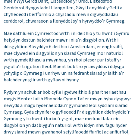
mae’r Ŵyl Gerdd Dant, Eisteddfod yr Urdd, Eisteddfod
Gerddorol Ryngwladol Llangollen, Gŵyl Lenyddol y Gelli a
chyfleoedd i berfformio a chystadlu mewn digwyddiadau
cerddorol, chwaraeon a llenyddol sy’n hyrwyddo’r Gymraeg.
Mae dathlu ein Cymreictod wrth i ni deithio y tu hwnt i Gymru
hefyd yn destun balchder mawr i ni a’n disgyblion. Wrth i
ddisgyblion Blwyddyn 6 deithio i Amsterdam, er enghraifft,
mae clywed ein disgyblion yn siarad Cymraeg mor naturiol
wrth gymdeithasu a mwynhau, yn rhoi pleser pur i staff yr
ysgol a’r trigolion lleol. Maent bob tro yn awyddus i ddysgu
ychydig o Gymraeg i unrhyw un na fedrant siarad yr iaith a’r
balchder yn glir wrth gyflawni hynny.
Rydym yn achub ar bob cyfle i gydweithio â phartneriaethau
megis Menter Iaith Rhondda Cynon Taf er mwyn hybu dysgwyr
newydd a magu hyder aelodau’r gymuned leol sydd am siarad
Cymraeg. Gyda chynifer o gyfleoedd i’r disgyblion ddefnyddio’r
Gymraeg y tu hwnt i furiau’r ysgol, mae medrau llafar ein
disgyblion yn datblygu’n naturiol wrth iddyn nhw fagu hyder
drwy siarad mewn gwahanol sefyllfaoedd ffurfiol ac anffurfiol,