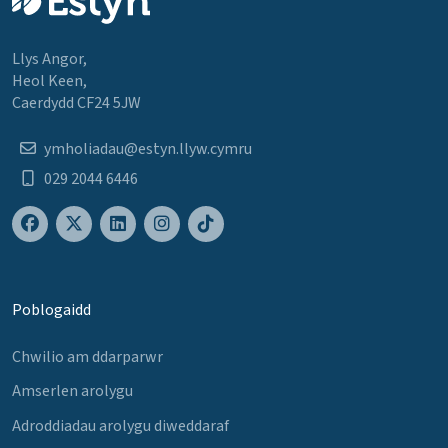
Llys Angor,
Heol Keen,
Caerdydd CF24 5JW
ymholiadau@estyn.llyw.cymru
029 2044 6446
Poblogaidd
Chwilio am ddarparwr
Amserlen arolygu
Adroddiadau arolygu diweddaraf