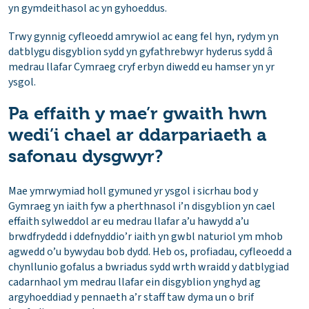
yn gymdeithasol ac yn gyhoeddus.
Trwy gynnig cyfleoedd amrywiol ac eang fel hyn, rydym yn
datblygu disgyblion sydd yn gyfathrebwyr hyderus sydd â
medrau llafar Cymraeg cryf erbyn diwedd eu hamser yn yr
ysgol.
Pa effaith y mae’r gwaith hwn
wedi’i chael ar ddarpariaeth a
safonau dysgwyr?
Mae ymrwymiad holl gymuned yr ysgol i sicrhau bod y
Gymraeg yn iaith fyw a pherthnasol i’n disgyblion yn cael
effaith sylweddol ar eu medrau llafar a’u hawydd a’u
brwdfrydedd i ddefnyddio’r iaith yn gwbl naturiol ym mhob
agwedd o’u bywydau bob dydd. Heb os, profiadau, cyfleoedd a
chynllunio gofalus a bwriadus sydd wrth wraidd y datblygiad
cadarnhaol ym medrau llafar ein disgyblion ynghyd ag
argyhoeddiad y pennaeth a’r staff taw dyma un o brif