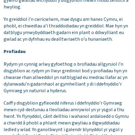
gywiro gwallau ieithyddol y disgyblion mewn modd sensitif a
hwyliog.
Yn greiddiol i’n cwricwlwm, mae dysgu am hanes Cymru, ei
phobl, ei chwedlau a’i thraddodiadau yn greiddiol. Mae hyn yn
datblygu ymwybyddiaeth gadarn ein plant o ddiwylliant eu
gwlad ac yn dyfnhau eu dealltwriaeth o’u hunaniaeth.
Profiadau
Rydym yn cynnig arlwy gyfoethog o brofiadau allgyrsiol i’n
disgyblion ac rydym yn llwyr grediniol bod y profiadau hyn yn
chwarae rhan allweddol yn natblygiad eu medrau llafar ac yn
dylanwadu’n gadarnhaol ar gymhelliant y di i ddefnyddio’r
Gymraeg yn naturiol a hyderus.
Caiff y disgyblion gyfleoedd niferus i ddefnyddio’r Gymraeg
mewn cyd-destunau a lleoliadau amrywiol yn yr ysgol a thu
hwnt. Yn flynyddol, cânt deithio i wahanol ardaloedd o Gymru
a chwrdd â phobl a phlant mewn gwyliau a digwyddiadau
ledled y wlad. Yn ganolbwynt i galendr blynyddol yr ysgol y