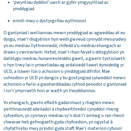
‘pwyntiau dyddiol’ uwch ar gyfer ymgysylltiad ac
ymddygiad
ennill mwy o dystysgrifau wythnosol
O ganlyniad i welliannau mewn ymddygiad ac agweddau at eu
dysgu, mae’r disgyblion hyn wedi gwneud cynnydd mesuradwy
yn eu medrau llythrennedd, rhifedd a’u medrau ehangach ar
draws y cwricwlwm. Hefyd, mae’r rhan fwyaf o ddisgyblion yn
datblygu medrau hunanreoleiddio gwell, a gwelir tystiolaeth
o hyn trwy lai o ymweliadau ag ardaloedd tawel dynodedig yr
UCD, a llawer llai o achosion o ymddygiad difrifol. Mae
cofnodion yr UCD yn dangos y bu gostyngiad sylweddol mewn
achosion o fwlio a gwaharddiadau cyfnod penodol o ganlyniad
i roi’r ymyrraeth hon ar waith yn llwyddiannus.
Yn ehangach, gwelir effaith gadarnhaol y rhaglen mewn
perthnasoedd adeiladol a chydweithredol cynyddol rhwng
cyfoedion, yn cynnwys medrau sy’n dod i’r amlwg o ran rheoli
chwarae heb gefnogaeth gyda chyfoedion, yn ogystal â
chyfathrebu mwy priodol gyda staff. Mae’r materion cyfunol