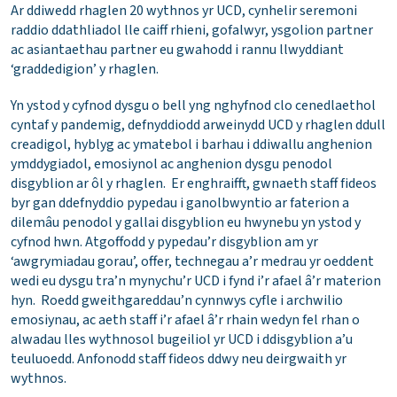
Ar ddiwedd rhaglen 20 wythnos yr UCD, cynhelir seremoni
raddio ddathliadol lle caiff rhieni, gofalwyr, ysgolion partner
ac asiantaethau partner eu gwahodd i rannu llwyddiant
‘graddedigion’ y rhaglen.
Yn ystod y cyfnod dysgu o bell yng nghyfnod clo cenedlaethol
cyntaf y pandemig, defnyddiodd arweinydd UCD y rhaglen ddull
creadigol, hyblyg ac ymatebol i barhau i ddiwallu anghenion
ymddygiadol, emosiynol ac anghenion dysgu penodol
disgyblion ar ôl y rhaglen. Er enghraifft, gwnaeth staff fideos
byr gan ddefnyddio pypedau i ganolbwyntio ar faterion a
dilemâu penodol y gallai disgyblion eu hwynebu yn ystod y
cyfnod hwn. Atgoffodd y pypedau’r disgyblion am yr
‘awgrymiadau gorau’, offer, technegau a’r medrau yr oeddent
wedi eu dysgu tra’n mynychu’r UCD i fynd i’r afael â’r materion
hyn. Roedd gweithgareddau’n cynnwys cyfle i archwilio
emosiynau, ac aeth staff i’r afael â’r rhain wedyn fel rhan o
alwadau lles wythnosol bugeiliol yr UCD i ddisgyblion a’u
teuluoedd. Anfonodd staff fideos ddwy neu deirgwaith yr
wythnos.