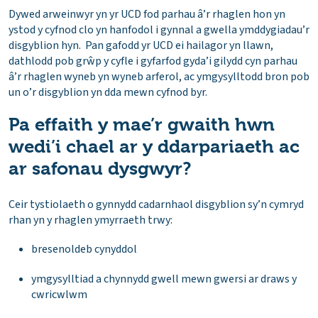
Dywed arweinwyr yn yr UCD fod parhau â’r rhaglen hon yn
ystod y cyfnod clo yn hanfodol i gynnal a gwella ymddygiadau’r
disgyblion hyn. Pan gafodd yr UCD ei hailagor yn llawn,
dathlodd pob grŵp y cyfle i gyfarfod gyda’i gilydd cyn parhau
â’r rhaglen wyneb yn wyneb arferol, ac ymgysylltodd bron pob
un o’r disgyblion yn dda mewn cyfnod byr.
Pa effaith y mae’r gwaith hwn
wedi’i chael ar y ddarpariaeth ac
ar safonau dysgwyr?
Ceir tystiolaeth o gynnydd cadarnhaol disgyblion sy’n cymryd
rhan yn y rhaglen ymyrraeth trwy:
bresenoldeb cynyddol
ymgysylltiad a chynnydd gwell mewn gwersi ar draws y
cwricwlwm