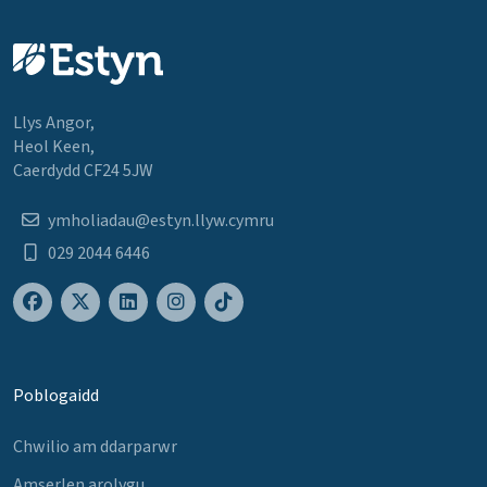
Llys Angor,
Heol Keen,
Caerdydd CF24 5JW
ymholiadau@estyn.llyw.cymru
029 2044 6446
Poblogaidd
Chwilio am ddarparwr
Amserlen arolygu