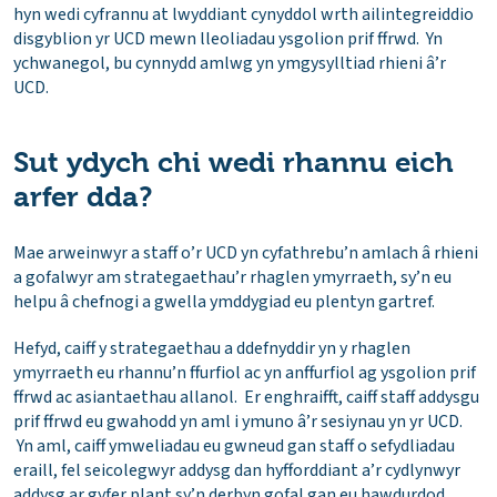
hyn wedi cyfrannu at lwyddiant cynyddol wrth ailintegreiddio
disgyblion yr UCD mewn lleoliadau ysgolion prif ffrwd. Yn
ychwanegol, bu cynnydd amlwg yn ymgysylltiad rhieni â’r
UCD.
Sut ydych chi wedi rhannu eich
arfer dda?
Mae arweinwyr a staff o’r UCD yn cyfathrebu’n amlach â rhieni
a gofalwyr am strategaethau’r rhaglen ymyrraeth, sy’n eu
helpu â chefnogi a gwella ymddygiad eu plentyn gartref.
Hefyd, caiff y strategaethau a ddefnyddir yn y rhaglen
ymyrraeth eu rhannu’n ffurfiol ac yn anffurfiol ag ysgolion prif
ffrwd ac asiantaethau allanol. Er enghraifft, caiff staff addysgu
prif ffrwd eu gwahodd yn aml i ymuno â’r sesiynau yn yr UCD.
Yn aml, caiff ymweliadau eu gwneud gan staff o sefydliadau
eraill, fel seicolegwyr addysg dan hyfforddiant a’r cydlynwyr
addysg ar gyfer plant sy’n derbyn gofal gan eu hawdurdod