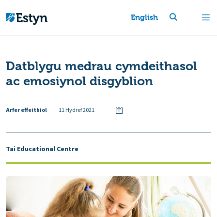
English
Datblygu medrau cymdeithasol
ac emosiynol disgyblion
Arfer effeithiol
11 Hydref 2021
Tai Educational Centre