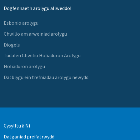
Dogfennaeth arolygu allweddol
Esbonio arolygu
Chwilio am arweiniad arolygu
Diogelu
Tudalen Chwilio Holiaduron Arolygu
Holiaduron arolygu
Datblygu ein trefniadau arolygu newydd
Cysylltu â Ni
Datganiad preifatrwydd