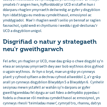
ymateb i’r angen hwn, hyfforddodd yr UCD ei staff ei hun i
ddarparu rhaglen ymyrraeth deilwredig ar gyfer y disgyblion
hyn i ddatblygu eu medrau cymdeithasol, emosiynol ac
ymddygiadol. Mae’r rhaglen wedi’i seilio yn bennaf ar raglen
fasnachol, sydd wedi ei chynllunio i weddu i gyd-destunau’r
UCD a disgyblion unigol.
Disgrifiad o natur y strategaeth
neu’r gweithgarwch
Fel arfer, yn rhaglen yr UCD, mae dau grŵp o chwe disgybl sy’n
elwa ar sesiynau ymyrraeth dwy awr bob wythnos dros gyfnod
o ugain wythnos. Ar hyn o bryd, mae un grŵp yn cynnwys
plant y cyfnod sylfaen a dechrau cyfnod allweddol 2, a’r grŵp
arall yn cynnwys disgyblion Blwyddyn 5 a Blwyddyn 6. Cynhelir
sesiynau mewn ystafell ar wahân sy’n darparu ar gyfer
gweithgareddau fel dysgu ar sail fideo a defnyddio pypedau i
fodelu a chwarae rôl medrau cymdeithasol ac emosiynol, yn
cynnwys rheoli ‘teimladau mawr’, cymryd tro, rhannu, datrys