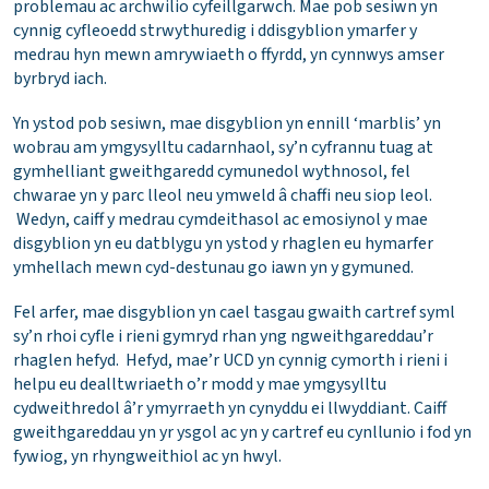
problemau ac archwilio cyfeillgarwch. Mae pob sesiwn yn
cynnig cyfleoedd strwythuredig i ddisgyblion ymarfer y
medrau hyn mewn amrywiaeth o ffyrdd, yn cynnwys amser
byrbryd iach.
Yn ystod pob sesiwn, mae disgyblion yn ennill ‘marblis’ yn
wobrau am ymgysylltu cadarnhaol, sy’n cyfrannu tuag at
gymhelliant gweithgaredd cymunedol wythnosol, fel
chwarae yn y parc lleol neu ymweld â chaffi neu siop leol.
Wedyn, caiff y medrau cymdeithasol ac emosiynol y mae
disgyblion yn eu datblygu yn ystod y rhaglen eu hymarfer
ymhellach mewn cyd-destunau go iawn yn y gymuned.
Fel arfer, mae disgyblion yn cael tasgau gwaith cartref syml
sy’n rhoi cyfle i rieni gymryd rhan yng ngweithgareddau’r
rhaglen hefyd. Hefyd, mae’r UCD yn cynnig cymorth i rieni i
helpu eu dealltwriaeth o’r modd y mae ymgysylltu
cydweithredol â’r ymyrraeth yn cynyddu ei llwyddiant. Caiff
gweithgareddau yn yr ysgol ac yn y cartref eu cynllunio i fod yn
fywiog, yn rhyngweithiol ac yn hwyl.