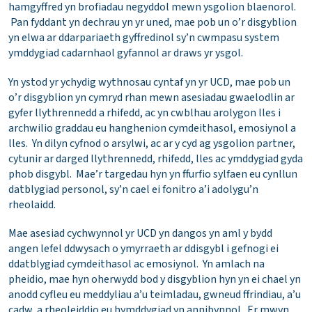
hamgyffred yn brofiadau negyddol mewn ysgolion blaenorol.
Pan fyddant yn dechrau yn yr uned, mae pob un o’r disgyblion
yn elwa ar ddarpariaeth gyffredinol sy’n cwmpasu system
ymddygiad cadarnhaol gyfannol ar draws yr ysgol.
Yn ystod yr ychydig wythnosau cyntaf yn yr UCD, mae pob un
o’r disgyblion yn cymryd rhan mewn asesiadau gwaelodlin ar
gyfer llythrennedd a rhifedd, ac yn cwblhau arolygon lles i
archwilio graddau eu hanghenion cymdeithasol, emosiynol a
lles. Yn dilyn cyfnod o arsylwi, ac ar y cyd ag ysgolion partner,
cytunir ar darged llythrennedd, rhifedd, lles ac ymddygiad gyda
phob disgybl. Mae’r targedau hyn yn ffurfio sylfaen eu cynllun
datblygiad personol, sy’n cael ei fonitro a’i adolygu’n
rheolaidd.
Mae asesiad cychwynnol yr UCD yn dangos yn aml y bydd
angen lefel ddwysach o ymyrraeth ar ddisgybl i gefnogi ei
ddatblygiad cymdeithasol ac emosiynol. Yn amlach na
pheidio, mae hyn oherwydd bod y disgyblion hyn yn ei chael yn
anodd cyfleu eu meddyliau a’u teimladau, gwneud ffrindiau, a’u
cadw, a rheoleiddio eu hymddygiad yn annibynnol. Er mwyn