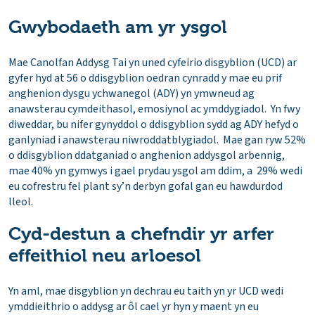
Gwybodaeth am yr ysgol
Mae Canolfan Addysg Tai yn uned cyfeirio disgyblion (UCD) ar
gyfer hyd at 56 o ddisgyblion oedran cynradd y mae eu prif
anghenion dysgu ychwanegol (ADY) yn ymwneud ag
anawsterau cymdeithasol, emosiynol ac ymddygiadol. Yn fwy
diweddar, bu nifer gynyddol o ddisgyblion sydd ag ADY hefyd o
ganlyniad i anawsterau niwroddatblygiadol. Mae gan ryw 52%
o ddisgyblion ddatganiad o anghenion addysgol arbennig,
mae 40% yn gymwys i gael prydau ysgol am ddim, a 29% wedi
eu cofrestru fel plant sy’n derbyn gofal gan eu hawdurdod
lleol.
Cyd-destun a chefndir yr arfer
effeithiol neu arloesol
Yn aml, mae disgyblion yn dechrau eu taith yn yr UCD wedi
ymddieithrio o addysg ar ôl cael yr hyn y maent yn eu