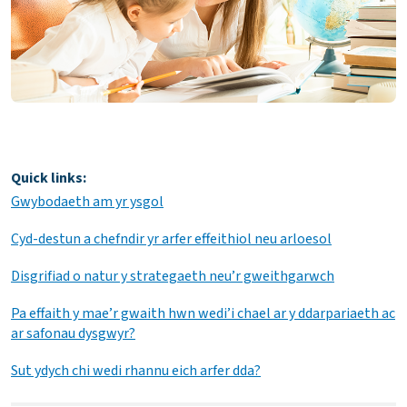
Quick links:
Gwybodaeth am yr ysgol
Cyd-destun a chefndir yr arfer effeithiol neu arloesol
Disgrifiad o natur y strategaeth neu’r gweithgarwch
Pa effaith y mae’r gwaith hwn wedi’i chael ar y ddarpariaeth ac
ar safonau dysgwyr?
Sut ydych chi wedi rhannu eich arfer dda?