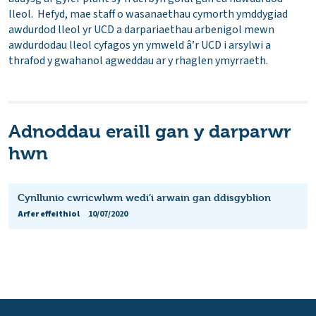
lleol. Hefyd, mae staff o wasanaethau cymorth ymddygiad
awdurdod lleol yr UCD a darpariaethau arbenigol mewn
awdurdodau lleol cyfagos yn ymweld â’r UCD i arsylwi a
thrafod y gwahanol agweddau ar y rhaglen ymyrraeth.
Adnoddau eraill gan y darparwr
hwn
Cynllunio cwricwlwm wedi’i arwain gan ddisgyblion
Arfer effeithiol
10/07/2020