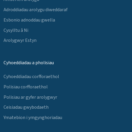
Adroddiadau arolygu diweddaraf
Esbonio adnoddau gwella
Cysylltu â Ni
Arolygwyr Estyn
Cyhoeddiadau a pholisïau
Cyhoeddiadau corfforaethol
Polisïau corfforaethol
Polisïau ar gyfer arolygwyr
Ceisiadau gwybodaeth
Ymatebion i ymgynghoriadau