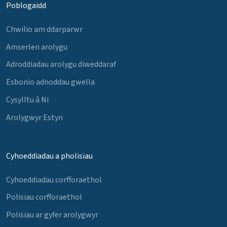
Poblogaidd
Chwilio am ddarparwr
Amserlen arolygu
Adroddiadau arolygu diweddaraf
Esbonio adnoddau gwella
Cysylltu â Ni
Arolygwyr Estyn
Cyhoeddiadau a pholisïau
Cyhoeddiadau corfforaethol
Polisïau corfforaethol
Polisïau ar gyfer arolygwyr