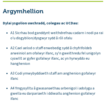
Argymhellion
Dylai ysgolion uwchradd, colegau ac UCDau​:
A1 Sicrhau bod ganddynt weithdrefnau cadarn i nodi pa rai
o’u disgyblion/dysgwyr sydd â rôl ofalu
A2 Cael aelod o staff enwebedig sydd â chyfrifoldeb
arweiniol am ofalwyr ifanc, sy’n gweithredu fel unigolyn
cyswllt ar gyfer gofalwyr ifanc, ac yn hyrwyddo eu
hanghenion
A3 Codi ymwybyddiaeth staff am anghenion gofalwyr
ifanc
A4 Ymgysylltu â gwasanaethau arbenigol i adolygu a
gwella eu darpariaeth i ddiwallu anghenion gofalwyr
ifanc