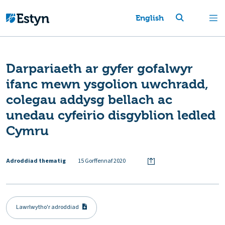
English
Darpariaeth ar gyfer gofalwyr
ifanc mewn ysgolion uwchradd,
colegau addysg bellach ac
unedau cyfeirio disgyblion ledled
Cymru
Adroddiad thematig
15 Gorffennaf 2020
Lawrlwytho'r adroddiad