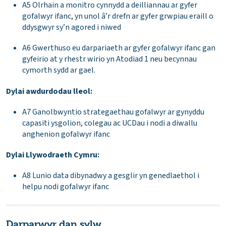
A5 Olrhain a monitro cynnydd a deilliannau ar gyfer
gofalwyr ifanc, yn unol â’r drefn ar gyfer grwpiau eraill o
ddysgwyr sy’n agored i niwed
A6 Gwerthuso eu darpariaeth ar gyfer gofalwyr ifanc gan
gyfeirio at y rhestr wirio yn Atodiad 1 neu becynnau
cymorth sydd ar gael.
Dylai awdurdodau lleol:
A7 Ganolbwyntio strategaethau gofalwyr ar gynyddu
capasiti ysgolion, colegau ac UCDau i nodi a diwallu
anghenion gofalwyr ifanc
Dylai Llywodraeth Cymru​:
A8 Lunio data dibynadwy a gesglir yn genedlaethol i
helpu nodi gofalwyr ifanc
Darparwyr dan sylw