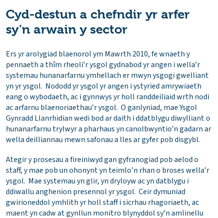
Cyd-destun a chefndir yr arfer
sy’n arwain y sector
Ers yr arolygiad blaenorol ym Mawrth 2010, fe wnaeth y
pennaeth a thîm rheoli’r ysgol gydnabod yr angen i wella’r
systemau hunanarfarnu ymhellach er mwyn ysgogi gwelliant
yn yr ysgol. Nododd yr ysgol yr angen i ystyried amrywiaeth
eang o wybodaeth, ac i gynnwys yr holl randdeiliaid wrth nodi
ac arfarnu blaenoriaethau’r ysgol. O ganlyniad, mae Ysgol
Gynradd Llanrhidian wedi bod ar daith i ddatblygu diwylliant o
hunanarfarnu trylwyr a pharhaus yn canolbwyntio’n gadarn ar
wella deilliannau mewn safonau a lles ar gyfer pob disgybl.
Ategir y prosesau a fireiniwyd gan gyfranogiad pob aelod o
staff, y mae pob un ohonynt yn teimlo’n rhan o broses wella’r
ysgol. Mae systemau yn glir, yn dryloyw ac yn datblygu i
ddiwallu anghenion presennol yr ysgol. Ceir dymuniad
gwirioneddol ymhlith yr holl staff i sicrhau rhagoriaeth, ac
maent yn cadw at gynllun monitro blynyddol sy’n amlinellu