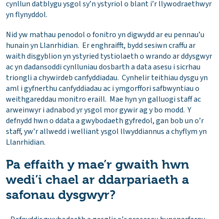
cynllun datblygu ysgol sy’n ystyriol o blant i’r llywodraethwyr
yn flynyddol.
Nid yw mathau penodol o fonitro yn digwydd ar eu pennau’u
hunain yn Llanrhidian. Er enghraifft, bydd sesiwn craffu ar
waith disgyblion yn ystyried tystiolaeth o wrando ar ddysgwyr
ac yn dadansoddi cynlluniau dosbarth a data asesu i sicrhau
triongli a chywirdeb canfyddiadau. Cynhelir teithiau dysgu yn
aml i gyfnerthu canfyddiadau ac i ymgorffori safbwyntiau o
weithgareddau monitro eraill. Mae hyn yn galluogi staff ac
arweinwyr i adnabod yr ysgol mor gywir ag y bo modd. Y
defnydd hwn o ddata a gwybodaeth gyfredol, gan bob un o’r
staff, yw’r allwedd i welliant ysgol llwyddiannus a chyflym yn
Llanrhidian.
Pa effaith y mae’r gwaith hwn
wedi’i chael ar ddarpariaeth a
safonau dysgwyr?