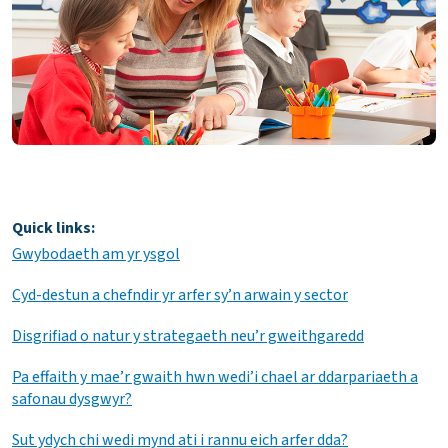
Quick links:
Gwybodaeth am yr ysgol
Cyd-destun a chefndir yr arfer sy’n arwain y sector
Disgrifiad o natur y strategaeth neu’r gweithgaredd
Pa effaith y mae’r gwaith hwn wedi’i chael ar ddarpariaeth a
safonau dysgwyr?
Sut ydych chi wedi mynd ati i rannu eich arfer dda?