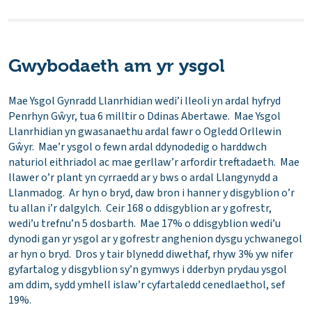
Gwybodaeth am yr ysgol
Mae Ysgol Gynradd Llanrhidian wedi’i lleoli yn ardal hyfryd
Penrhyn Gŵyr, tua 6 milltir o Ddinas Abertawe. Mae Ysgol
Llanrhidian yn gwasanaethu ardal fawr o Ogledd Orllewin
Gŵyr. Mae’r ysgol o fewn ardal ddynodedig o harddwch
naturiol eithriadol ac mae gerllaw’r arfordir treftadaeth. Mae
llawer o’r plant yn cyrraedd ar y bws o ardal Llangynydd a
Llanmadog. Ar hyn o bryd, daw bron i hanner y disgyblion o’r
tu allan i’r dalgylch. Ceir 168 o ddisgyblion ar y gofrestr,
wedi’u trefnu’n 5 dosbarth. Mae 17% o ddisgyblion wedi’u
dynodi gan yr ysgol ar y gofrestr anghenion dysgu ychwanegol
ar hyn o bryd. Dros y tair blynedd diwethaf, rhyw 3% yw nifer
gyfartalog y disgyblion sy’n gymwys i dderbyn prydau ysgol
am ddim, sydd ymhell islaw’r cyfartaledd cenedlaethol, sef
19%.