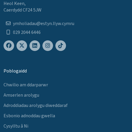
Heol Keen,
Caerdydd CF24 5JW
ymholiadau@estyn.llyw.cymru
029 2044 6446
Poblogaidd
Chwilio am ddarparwr
Amserlen arolygu
Adroddiadau arolygu diweddaraf
Esbonio adnoddau gwella
Cysylltu â Ni