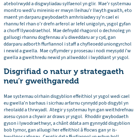
atebolrwydd a disgwyliadau sylfaenol yn glir. Mae’r systemau
monitro wedi’u mireinio er mwyn lleihau’r llwyth gwaith, eto
maent yn darparu gwybodaeth amhrisiadwy sy’n cael ei
rhannu fel rhan o’r drefn arferol ar lefel unigolyn, ysgol gyfan
a chorff llywodraethol. Mae defnydd rhagorol o dechnoleg yn
galluogi rhannu dogfennau a’u diweddaru ar y cyd, gan
ddarparu adborth ffurfiannol i staff a chyfleoedd uniongyrchol
i newid a gwella. Mae cyflymder y prosesau i nodi meysydd i’w
gwella a gweithredu newid yn allweddol i lwyddiant yr ysgol.
Disgrifiad o natur y strategaeth
neu’r gweithgaredd
Mae systemau olrhain disgyblion effeithiol yr ysgol wedi cael
eu gwella’n barhaus i sicrhau arfarnu cynnydd pob disgybl yn
rheolaidd a thrwyadl. Ategir y systemau hyn gan weithdrefnau
asesu cyson a chywir ar draws yr ysgol. Rhoddir gwybodaeth
gyson i lywodraethwyr, a chânt ddata am gynnydd disgyblion
bob tymor, gan alluogi her effeithiol â ffocws gan yr is-
bwyllgor safonau. Cesglir data ffurfiannol yn erbyn holl