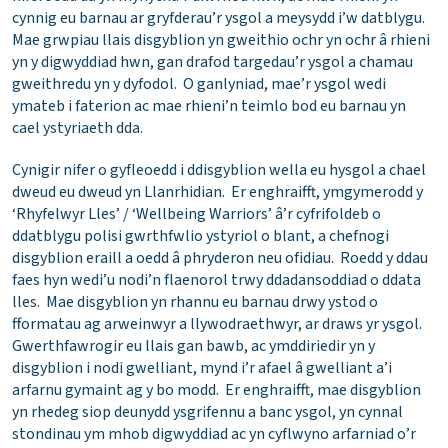
cynnig eu barnau ar gryfderau’r ysgol a meysydd i’w datblygu.
Mae grwpiau llais disgyblion yn gweithio ochr yn ochr â rhieni
yn y digwyddiad hwn, gan drafod targedau’r ysgol a chamau
gweithredu yn y dyfodol. O ganlyniad, mae’r ysgol wedi
ymateb i faterion ac mae rhieni’n teimlo bod eu barnau yn
cael ystyriaeth dda.
Cynigir nifer o gyfleoedd i ddisgyblion wella eu hysgol a chael
dweud eu dweud yn Llanrhidian. Er enghraifft, ymgymerodd y
‘Rhyfelwyr Lles’ / ‘Wellbeing Warriors’ â’r cyfrifoldeb o
ddatblygu polisi gwrthfwlio ystyriol o blant, a chefnogi
disgyblion eraill a oedd â phryderon neu ofidiau. Roedd y ddau
faes hyn wedi’u nodi’n flaenorol trwy ddadansoddiad o ddata
lles. Mae disgyblion yn rhannu eu barnau drwy ystod o
fformatau ag arweinwyr a llywodraethwyr, ar draws yr ysgol.
Gwerthfawrogir eu llais gan bawb, ac ymddiriedir yn y
disgyblion i nodi gwelliant, mynd i’r afael â gwelliant a’i
arfarnu gymaint ag y bo modd. Er enghraifft, mae disgyblion
yn rhedeg siop deunydd ysgrifennu a banc ysgol, yn cynnal
stondinau ym mhob digwyddiad ac yn cyflwyno arfarniad o’r