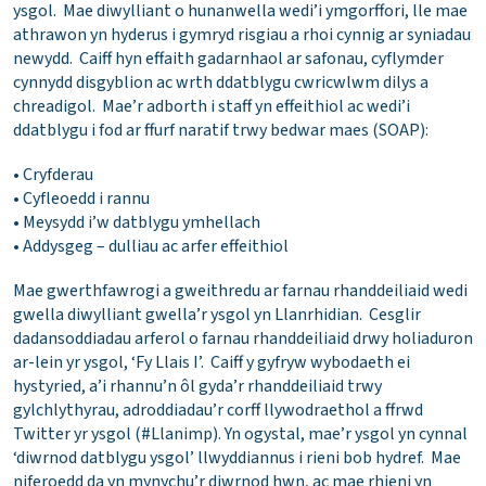
ysgol. Mae diwylliant o hunanwella wedi’i ymgorffori, lle mae
athrawon yn hyderus i gymryd risgiau a rhoi cynnig ar syniadau
newydd. Caiff hyn effaith gadarnhaol ar safonau, cyflymder
cynnydd disgyblion ac wrth ddatblygu cwricwlwm dilys a
chreadigol. Mae’r adborth i staff yn effeithiol ac wedi’i
ddatblygu i fod ar ffurf naratif trwy bedwar maes (SOAP):
• Cryfderau
• Cyfleoedd i rannu
• Meysydd i’w datblygu ymhellach
• Addysgeg – dulliau ac arfer effeithiol
Mae gwerthfawrogi a gweithredu ar farnau rhanddeiliaid wedi
gwella diwylliant gwella’r ysgol yn Llanrhidian. Cesglir
dadansoddiadau arferol o farnau rhanddeiliaid drwy holiaduron
ar-lein yr ysgol, ‘Fy Llais I’. Caiff y gyfryw wybodaeth ei
hystyried, a’i rhannu’n ôl gyda’r rhanddeiliaid trwy
gylchlythyrau, adroddiadau’r corff llywodraethol a ffrwd
Twitter yr ysgol (#Llanimp). Yn ogystal, mae’r ysgol yn cynnal
‘diwrnod datblygu ysgol’ llwyddiannus i rieni bob hydref. Mae
niferoedd da yn mynychu’r diwrnod hwn, ac mae rhieni yn