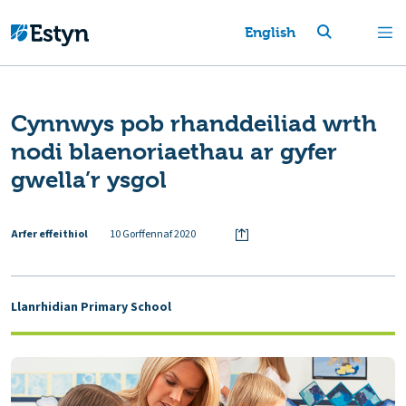
English
Cynnwys pob rhanddeiliad wrth
nodi blaenoriaethau ar gyfer
gwella’r ysgol
Arfer effeithiol
10 Gorffennaf 2020
Llanrhidian Primary School