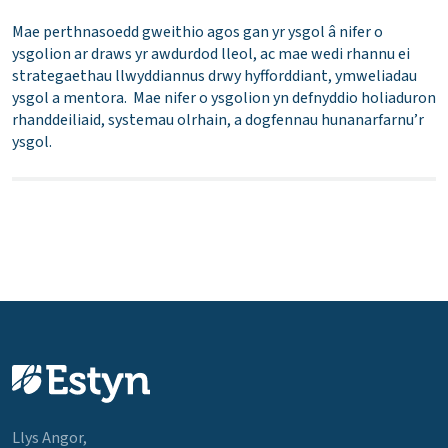
Mae perthnasoedd gweithio agos gan yr ysgol â nifer o
ysgolion ar draws yr awdurdod lleol, ac mae wedi rhannu ei
strategaethau llwyddiannus drwy hyfforddiant, ymweliadau
ysgol a mentora. Mae nifer o ysgolion yn defnyddio holiaduron
rhanddeiliaid, systemau olrhain, a dogfennau hunanarfarnu’r
ysgol.
Llys Angor,