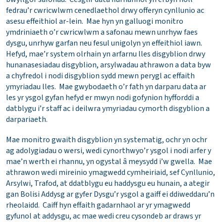
fedrau’r cwricwlwm cenedlaethol drwy offeryn cynllunio ac
asesu effeithiol ar-lein. Mae hyn yn galluogi monitro
ymdriniaeth o’r cwricwlwm a safonau mewn unrhyw faes
dysgu, unrhyw garfan neu fesul unigolyn yn effeithiol iawn.
Hefyd, mae’r system olrhain yn arfarnu lles disgyblion drwy
hunanasesiadau disgyblion, arsylwadau athrawon a data byw
a chyfredol i nodi disgyblion sydd mewn perygl ac effaith
ymyriadau lles. Mae gwybodaeth o’r fath yn darparu data ar
les yr ysgol gyfan hefyd er mwyn nodi gofynion hyfforddi a
datblygu i’r staff ac i deilwra ymyriadau cymorth disgyblion a
darpariaeth.
Mae monitro gwaith disgyblion yn systematig, ochr yn ochr
ag adolygiadau o wersi, wedi cynorthwyo’r ysgol i nodi arfer y
mae’n werth ei rhannu, yn ogystal â meysydd i’w gwella. Mae
athrawon wedi mireinio ymagwedd cymheiriaid, sef Cynllunio,
Arsylwi, Trafod, at ddatblygu eu haddysgu eu hunain, a ategir
gan Bolisi Addysg ar gyfer Dysgu’r ysgol a gaiff ei ddiweddaru’n
rheolaidd. Caiff hyn effaith gadarnhaol ar yr ymagwedd
gyfunol at addysgu, ac mae wedi creu cysondeb ar draws yr