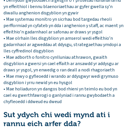
• Defnyddir gwybodaeth a gesglir o’r prosesau hunanarfarnu
yn effeithiol i bennu blaenoriaethau ar gyfer gwella sy’n
diwallu anghenion disgyblion yn gywir
• Mae systemau monitro yn sicrhau bod targedau rheoli
perfformiad yn cyfateb yn dda i anghenion y staff, ac maent yn
effeithio’n gadarnhaol ar safonau ar draws yr ysgol
• Mae olrhain lles disgyblion yn amserol wedi effeithio’n
gadarnhaol ar agweddau at ddysgu, strategaethau ymdopi a
lles cyffredinol disgyblion
• Mae adborth o fonitro cynlluniau athrawon, gwaith
disgyblion a gwersi yn cael effaith ar ansawdd yr addysgu ar
draws yr ysgol, yn enwedig o ran deall a nodi rhagoriaeth
• Mae mwy o gyfleoedd i wrando ar ddysgwyr wedi grymuso
disgyblion i yrru newid yn eu hysgol
• Mae holiaduron yn dangos bod rhieni yn teimlo eu bod yn
cael eu gwerthfawrogi o ganlyniad i rannu gwybodaeth a
chyfleoedd i ddweud eu dweud
Sut ydych chi wedi mynd ati i
rannu eich arfer dda?