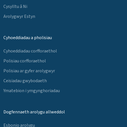
Cysylltu â Ni
Arolygwyr Estyn
Cyhoeddiadau a pholisïau
Cyhoeddiadau corfforaethol
Polisïau corfforaethol
Polisïau ar gyfer arolygwyr
Ceisiadau gwybodaeth
Ymatebion i ymgynghoriadau
Dogfennaeth arolygu allweddol
Esbonio arolygu