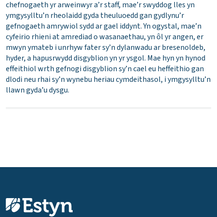
chefnogaeth yr arweinwyr a’r staff, mae’r swyddog lles yn
ymgysylltu’n rheolaidd gyda theuluoedd gan gydlynu’r
gefnogaeth amrywiol sydd ar gael iddynt. Yn ogystal, mae’n
cyfeirio rhieni at amrediad o wasanaethau, yn ôl yr angen, er
mwyn ymateb i unrhyw fater sy’n dylanwadu ar bresenoldeb,
hyder, a hapusrwydd disgyblion yn yr ysgol. Mae hyn yn hynod
effeithiol wrth gefnogi disgyblion sy’n cael eu heffeithio gan
dlodi neu rhai sy’n wynebu heriau cymdeithasol, i ymgysylltu’n
llawn gyda’u dysgu.