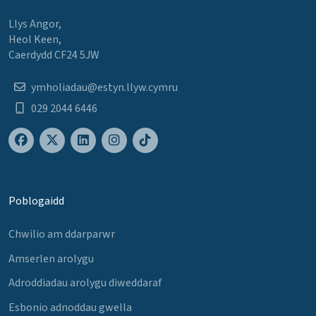
Llys Angor,
Heol Keen,
Caerdydd CF24 5JW
ymholiadau@estyn.llyw.cymru
029 2044 6446
Poblogaidd
Chwilio am ddarparwr
Amserlen arolygu
Adroddiadau arolygu diweddaraf
Esbonio adnoddau gwella