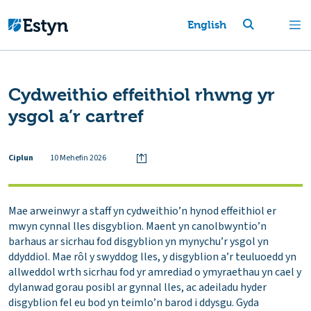
English
Cydweithio effeithiol rhwng yr
ysgol a’r cartref
Ciplun
10 Mehefin 2026
Mae arweinwyr a staff yn cydweithio’n hynod effeithiol er
mwyn cynnal lles disgyblion. Maent yn canolbwyntio’n
barhaus ar sicrhau fod disgyblion yn mynychu’r ysgol yn
ddyddiol. Mae rôl y swyddog lles, y disgyblion a’r teuluoedd yn
allweddol wrth sicrhau fod yr amrediad o ymyraethau yn cael y
dylanwad gorau posibl ar gynnal lles, ac adeiladu hyder
disgyblion fel eu bod yn teimlo’n barod i ddysgu. Gyda