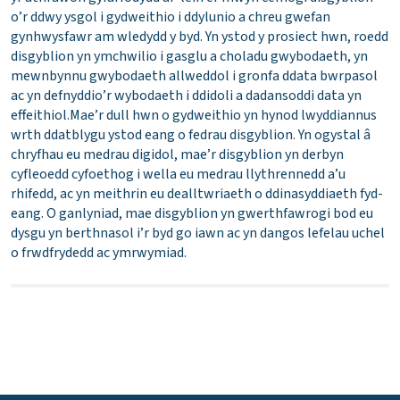
o’r ddwy ysgol i gydweithio i ddylunio a chreu gwefan
gynhwysfawr am wledydd y byd. Yn ystod y prosiect hwn, roedd
disgyblion yn ymchwilio i gasglu a choladu gwybodaeth, yn
mewnbynnu gwybodaeth allweddol i gronfa ddata bwrpasol
ac yn defnyddio’r wybodaeth i ddidoli a dadansoddi data yn
effeithiol.Mae’r dull hwn o gydweithio yn hynod lwyddiannus
wrth ddatblygu ystod eang o fedrau disgyblion. Yn ogystal â
chryfhau eu medrau digidol, mae’r disgyblion yn derbyn
cyfleoedd cyfoethog i wella eu medrau llythrennedd a’u
rhifedd, ac yn meithrin eu dealltwriaeth o ddinasyddiaeth fyd-
eang. O ganlyniad, mae disgyblion yn gwerthfawrogi bod eu
dysgu yn berthnasol i’r byd go iawn ac yn dangos lefelau uchel
o frwdfrydedd ac ymrwymiad.