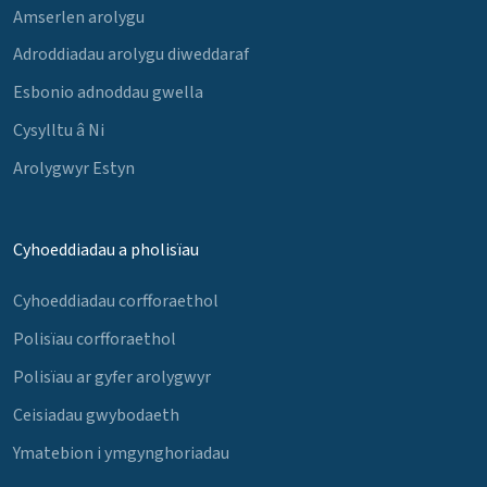
Amserlen arolygu
Adroddiadau arolygu diweddaraf
Esbonio adnoddau gwella
Cysylltu â Ni
Arolygwyr Estyn
Cyhoeddiadau a pholisïau
Cyhoeddiadau corfforaethol
Polisïau corfforaethol
Polisïau ar gyfer arolygwyr
Ceisiadau gwybodaeth
Ymatebion i ymgynghoriadau