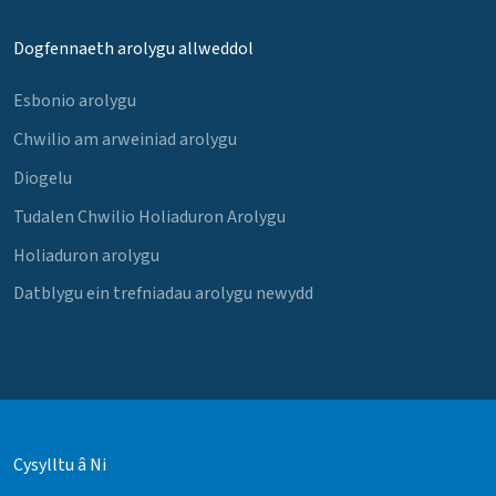
Dogfennaeth arolygu allweddol
Esbonio arolygu
Chwilio am arweiniad arolygu
Diogelu
Tudalen Chwilio Holiaduron Arolygu
Holiaduron arolygu
Datblygu ein trefniadau arolygu newydd
Cysylltu â Ni