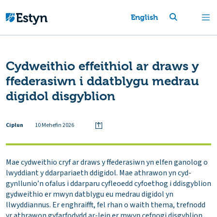
English
Cydweithio effeithiol ar draws y
ffederasiwn i ddatblygu medrau
digidol disgyblion
Ciplun
10 Mehefin 2026
Mae cydweithio cryf ar draws y ffederasiwn yn elfen ganolog o
lwyddiant y ddarpariaeth ddigidol. Mae athrawon yn cyd-
gynllunio’n ofalus i ddarparu cyfleoedd cyfoethog i ddisgyblion
gydweithio er mwyn datblygu eu medrau digidol yn
llwyddiannus. Er enghraifft, fel rhan o waith thema, trefnodd
yr athrawon gyfarfodydd ar-lein er mwyn cefnogi disgyblion