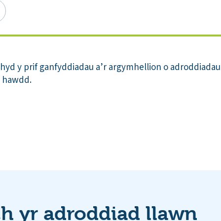
yd y prif ganfyddiadau a’r argymhellion o adroddiadau 
yn hawdd.
 yr adroddiad llawn