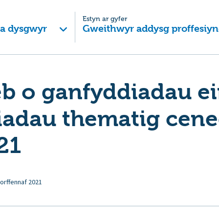
Estyn ar gyfer
 a dysgwyr
Gweithwyr addysg proffesiyn
b o ganfyddiadau e
iadau thematig cene
21
orffennaf 2021