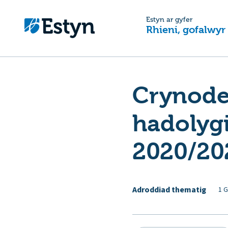
Estyn ar gyfer
Rhieni, gofalwyr
Crynode
hadolyg
2020/20
Adroddiad thematig
1 G