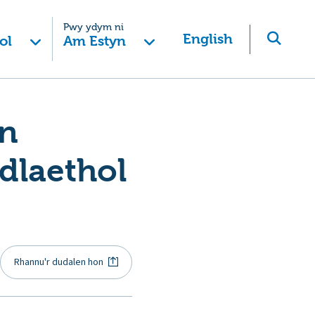
Pwy ydym ni
English
ol
Am Estyn
in
dlaethol
Rhannu'r dudalen hon