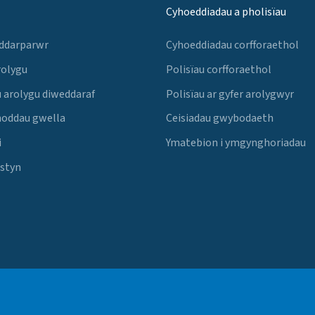
Cyhoeddiadau a pholisïau
 ddarparwr
Cyhoeddiadau corfforaethol
rolygu
Polisïau corfforaethol
 arolygu diweddaraf
Polisïau ar gyfer arolygwyr
noddau gwella
Ceisiadau gwybodaeth
i
Ymatebion i ymgynghoriadau
Estyn