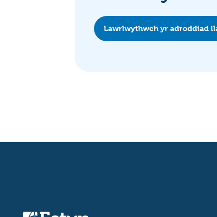
Lawrlwythwch yr adroddiad l