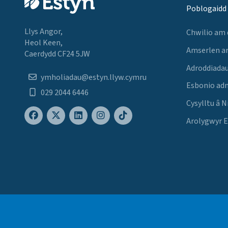
Poblogaidd
Llys Angor,
Chwilio am
Heol Keen,
Amserlen a
Caerdydd CF24 5JW
Adroddiadau
ymholiadau@estyn.llyw.cymru
Esbonio ad
029 2044 6446
Cysylltu â N
Arolygwyr 