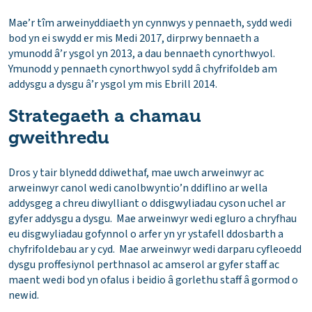
Mae’r tîm arweinyddiaeth yn cynnwys y pennaeth, sydd wedi
bod yn ei swydd er mis Medi 2017, dirprwy bennaeth a
ymunodd â’r ysgol yn 2013, a dau bennaeth cynorthwyol.
Ymunodd y pennaeth cynorthwyol sydd â chyfrifoldeb am
addysgu a dysgu â’r ysgol ym mis Ebrill 2014.
Strategaeth a chamau
gweithredu
Dros y tair blynedd ddiwethaf, mae uwch arweinwyr ac
arweinwyr canol wedi canolbwyntio’n ddiflino ar wella
addysgeg a chreu diwylliant o ddisgwyliadau cyson uchel ar
gyfer addysgu a dysgu. Mae arweinwyr wedi egluro a chryfhau
eu disgwyliadau gofynnol o arfer yn yr ystafell ddosbarth a
chyfrifoldebau ar y cyd. Mae arweinwyr wedi darparu cyfleoedd
dysgu proffesiynol perthnasol ac amserol ar gyfer staff ac
maent wedi bod yn ofalus i beidio â gorlethu staff â gormod o
newid.