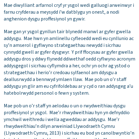
Mae diwylliant arfarnol cryf yr ysgol wedi galluogi arweinwyr i
farnu cryfderau a meysydd i’w datblygu yn onest, a nodi
anghenion dysgu proffesiynol yn gywir.
Mae gan yr ysgol gynllun tair blynedd manwl ar gyfer gwella
addysgu. Mae hwn yn amlinellu cyfleoedd wedi eu cynllunio ac
sy’n amserol i gyflwyno strategaethau newydd i sicrhau
cynnydd gwell ar gyfer dysgwyr. Y prif ffocysau ar gyfer gwella
addysgu dros y ddwy flynedd ddiwethaf oedd cyflwyno acronym
addysgegol i sicrhau cyflymdra a her, ochr yn ochr ag ystod o
strategaethau i herio’r credoau sylfaenol am ddysgu a
deallusrwydd a bennwyd ymlaen llaw. Mae pob un o’r staff
addysgu yn glir am eu cyfrifoldebau ar y cyd o ran addysgeg a’u
hatebolrwydd personol o fewn y system.
Mae pob un o’r staff yn aelodau o un o rwydweithiau dysgu
proffesiynol yr ysgol. Mae’r rhwydweithiau hyn yn defnyddio
ymchwil weithredu i wella agweddau ar addysgu. Mae’r
rhwydweithiau’n dilyn arweiniad Llywodraeth Cymru
(Llywodraeth Cymru, 2013) i sicrhau eu bod yn canolbwyntio’n