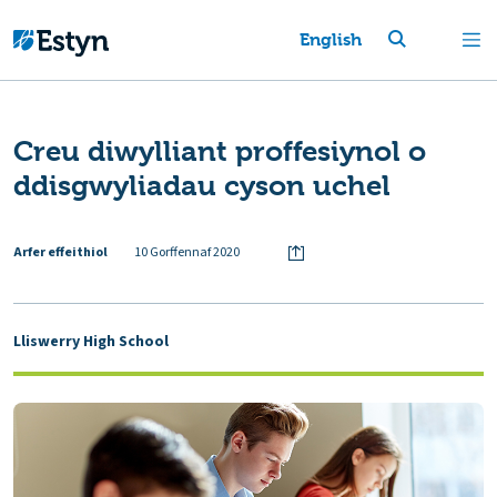
English
Creu diwylliant proffesiynol o
ddisgwyliadau cyson uchel
Arfer effeithiol
10 Gorffennaf 2020
Lliswerry High School