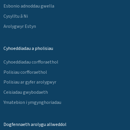
Esbonio adnoddau gwella
Cysylltu â Ni
Arolygwyr Estyn
Cyhoeddiadau a pholisïau
Cyhoeddiadau corfforaethol
Polisïau corfforaethol
Polisïau ar gyfer arolygwyr
Ceisiadau gwybodaeth
Ymatebion i ymgynghoriadau
Dogfennaeth arolygu allweddol