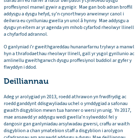
siarad am eu harfer a natur bwrpasol y cyfleoedd dysgu
proffesiynol manwl gywir a gynigir. Mae gan bob adran broffil
addysgu a dysgu hefyd, sy’n cynorthwyo arweinwyr canol i
deilwra eu cynlluniau gwella yn unol â hynny. Mae addysgu a
dysgu yn eitem ar yr agenda ym mhob cyfarfod rheolwyr llinell
a chyfarfod adrannol.
O ganlyniad i’r gweithgareddau hunanarfarnu trylwyr a manwl
hyn a thrafodaethau rheolwyr llinell, gall yr ysgol gynllunio ac
amlinellu gweithgarwch dysgu proffesiynol buddiol ar gyfer y
flwyddyn i ddod.
Deilliannau
Adeg yr arolygiad yn 2013, roedd athrawon yn frwdfrydig ac
roedd ganddynt ddisgwyliadau uchel o ymddygiad a safonau
gwaith disgyblion mewn tua hanner o wersi yn unig. Yn 2017,
mae ansawdd yr addysgu wedi gwella’n sylweddol fel y
dangosir gan ganlyniadau arsylwadau gwersi, craffu ar waith
disgyblion a chan ymatebion staff a disgyblion i arolygon
cyfadrannau am ansawdd addysgu a dysgu. Mae deilliannau