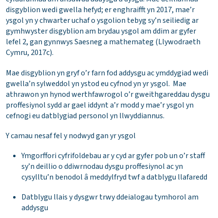
disgyblion wedi gwella hefyd; er enghraifft yn 2017, mae’r
ysgol yn y chwarter uchaf o ysgolion tebyg sy’n seiliedig ar
gymhwyster disgyblion am brydau ysgol am ddim ar gyfer
lefel 2, gan gynnwys Saesneg a mathemateg (Llywodraeth
Cymru, 2017c).
Mae disgyblion yn gryf o’r farn fod addysgu ac ymddygiad wedi
gwella’n sylweddol yn ystod eu cyfnod yn yr ysgol. Mae
athrawon yn hynod werthfawrogol o’r gweithgareddau dysgu
proffesiynol sydd ar gael iddynt a’r modd y mae’r ysgol yn
cefnogi eu datblygiad personol yn llwyddiannus.
Y camau nesaf fel y nodwyd gan yr ysgol
Ymgorffori cyfrifoldebau ar y cyd ar gyfer pob un o’r staff
sy’n deillio o ddiwrnodau dysgu proffesiynol ac yn
cysylltu’n benodol â meddylfryd twf a datblygu llafaredd
Datblygu llais y dysgwr trwy ddeialogau tymhorol am
addysgu