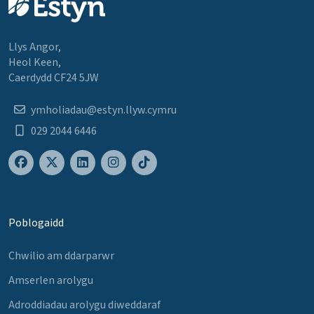
Llys Angor,
Heol Keen,
Caerdydd CF24 5JW
ymholiadau@estyn.llyw.cymru
029 2044 6446
Poblogaidd
Chwilio am ddarparwr
Amserlen arolygu
Adroddiadau arolygu diweddaraf