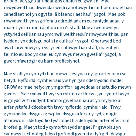
briodol ac y gallant ddangos effaith eu gwaith. Mae
rhwydweithiau diweddar wedi canolbwyntio ar flaenoriaethau
cenedlaethol yn ogystal â blaenoriaethau’r ysgol. Mae pob
rhwydwaith yn ysgrifennu adroddiad am eu canfyddiadau, y
maent yn ei rannu â phob un o’r staff. Mae arweinwyr yn
ystyried deilliannau ymchwil weithredu’r rhwydweithiau pan
fyddant yn adolygu polisi a dulliau’r ysgol. Oherwydd bod
uwch arweinwyr yn ystyried safbwyntiau staff, maent yn
teimlo eu bod yn cael eu cynnwys mewn gwella’r ysgol, a
gwerthfawrogir eu barn broffesiynol.
Mae staff yn cymryd rhan mewn sesiynau dysgu arfer ar y cyd
hefyd. Hyfforddi cymheiriaid yw hyn gan ddefnyddio model
GROW ac mae hefyd yn ymgorffori agweddau ar astudio mewn
gwersi. Mae cydweithwyr yn cytuno ar ffocws, yn cynorthwyo
ei gilydd wrth iddynt baratoi gwelliannau ac yn myfyrio ar
arfer ystafell ddosbarth trwy hyfforddi cymheiriaid. Trwy
gymunedau dysgu a grwpiau dysgu arfer ar y cyd, anogir
athrawon i ddefnyddio tystiolaeth a defnyddio arfer effeithiol
brofedig. Mae ystod y cymorth sydd ar gael i’r grwpiau yn
cynnwys technoleg fideo i gofnodi gwersi a llyfrgell ddysgu