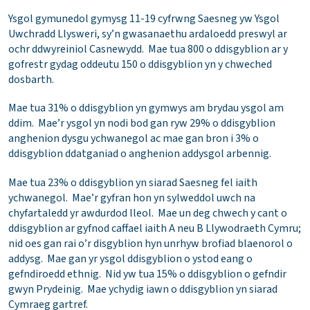
Ysgol gymunedol gymysg 11-19 cyfrwng Saesneg yw Ysgol
Uwchradd Llysweri, sy’n gwasanaethu ardaloedd preswyl ar
ochr ddwyreiniol Casnewydd. Mae tua 800 o ddisgyblion ar y
gofrestr gydag oddeutu 150 o ddisgyblion yn y chweched
dosbarth.
Mae tua 31% o ddisgyblion yn gymwys am brydau ysgol am
ddim. Mae’r ysgol yn nodi bod gan ryw 29% o ddisgyblion
anghenion dysgu ychwanegol ac mae gan bron i 3% o
ddisgyblion ddatganiad o anghenion addysgol arbennig.
Mae tua 23% o ddisgyblion yn siarad Saesneg fel iaith
ychwanegol. Mae’r gyfran hon yn sylweddol uwch na
chyfartaledd yr awdurdod lleol. Mae un deg chwech y cant o
ddisgyblion ar gyfnod caffael iaith A neu B Llywodraeth Cymru;
nid oes gan rai o’r disgyblion hyn unrhyw brofiad blaenorol o
addysg. Mae gan yr ysgol ddisgyblion o ystod eang o
gefndiroedd ethnig. Nid yw tua 15% o ddisgyblion o gefndir
gwyn Prydeinig. Mae ychydig iawn o ddisgyblion yn siarad
Cymraeg gartref.