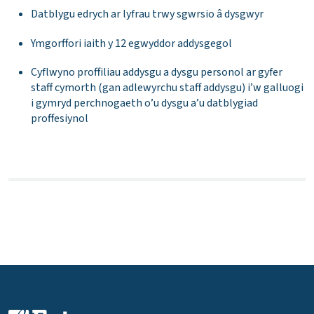
Datblygu edrych ar lyfrau trwy sgwrsio â dysgwyr
Ymgorffori iaith y 12 egwyddor addysgegol
Cyflwyno proffiliau addysgu a dysgu personol ar gyfer
staff cymorth (gan adlewyrchu staff addysgu) i’w galluogi
i gymryd perchnogaeth o’u dysgu a’u datblygiad
proffesiynol