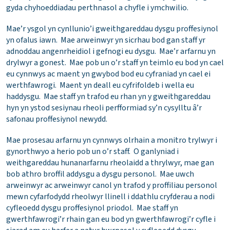
gyda chyhoeddiadau perthnasol a chyfle i ymchwilio.
Mae’r ysgol yn cynllunio’i gweithgareddau dysgu proffesiynol
yn ofalus iawn. Mae arweinwyr yn sicrhau bod gan staff yr
adnoddau angenrheidiol i gefnogi eu dysgu. Mae’r arfarnu yn
drylwyr a gonest. Mae pob un o’r staff yn teimlo eu bod yn cael
eu cynnwys ac maent yn gwybod bod eu cyfraniad yn cael ei
werthfawrogi. Maent yn deall eu cyfrifoldeb i wella eu
haddysgu. Mae staff yn trafod eu rhan yn y gweithgareddau
hyn yn ystod sesiynau rheoli perfformiad sy’n cysylltu â’r
safonau proffesiynol newydd.
Mae prosesau arfarnu yn cynnwys olrhain a monitro trylwyr i
gynorthwyo a herio pob un o’r staff. O ganlyniad i
weithgareddau hunanarfarnu rheolaidd a thrylwyr, mae gan
bob athro broffil addysgu a dysgu personol. Mae uwch
arweinwyr ac arweinwyr canol yn trafod y proffiliau personol
mewn cyfarfodydd rheolwyr llinell i ddathlu cryfderau a nodi
cyfleoedd dysgu proffesiynol priodol. Mae staff yn
gwerthfawrogi’r rhain gan eu bod yn gwerthfawrogi’r cyfle i