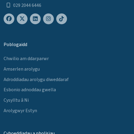
029 2044 6446
Poblogaidd
Chwilio am ddarparwr
Amserlen arolygu
Adroddiadau arolygu diweddaraf
Esbonio adnoddau gwella
Cysylltu â Ni
Arolygwyr Estyn
Cyhoeddiadau a pholisïau