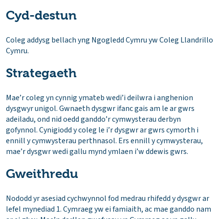
Cyd-destun
Coleg addysg bellach yng Ngogledd Cymru yw Coleg Llandrillo
Cymru.
Strategaeth
Mae’r coleg yn cynnig ymateb wedi’i deilwra i anghenion
dysgwyr unigol. Gwnaeth dysgwr ifanc gais am le ar gwrs
adeiladu, ond nid oedd ganddo’r cymwysterau derbyn
gofynnol. Cynigiodd y coleg le i’r dysgwr ar gwrs cymorth i
ennill y cymwysterau perthnasol. Ers ennill y cymwysterau,
mae’r dysgwr wedi gallu mynd ymlaen i’w ddewis gwrs.
Gweithredu
Nododd yr asesiad cychwynnol fod medrau rhifedd y dysgwr ar
lefel mynediad 1. Cymraeg yw ei famiaith, ac mae ganddo nam