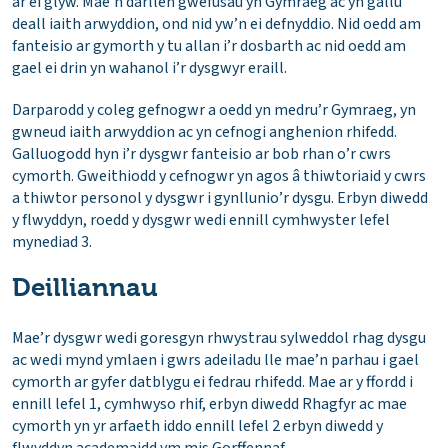
ar ei glyw. Mae’n darllen gwefusau yn Gymraeg ac yn gallu
deall iaith arwyddion, ond nid yw’n ei defnyddio. Nid oedd am
fanteisio ar gymorth y tu allan i’r dosbarth ac nid oedd am
gael ei drin yn wahanol i’r dysgwyr eraill.
Darparodd y coleg gefnogwr a oedd yn medru’r Gymraeg, yn
gwneud iaith arwyddion ac yn cefnogi anghenion rhifedd.
Galluogodd hyn i’r dysgwr fanteisio ar bob rhan o’r cwrs
cymorth. Gweithiodd y cefnogwr yn agos â thiwtoriaid y cwrs
a thiwtor personol y dysgwr i gynllunio’r dysgu. Erbyn diwedd
y flwyddyn, roedd y dysgwr wedi ennill cymhwyster lefel
mynediad 3.
Deilliannau
Mae’r dysgwr wedi goresgyn rhwystrau sylweddol rhag dysgu
ac wedi mynd ymlaen i gwrs adeiladu lle mae’n parhau i gael
cymorth ar gyfer datblygu ei fedrau rhifedd. Mae ar y ffordd i
ennill lefel 1, cymhwyso rhif, erbyn diwedd Rhagfyr ac mae
cymorth yn yr arfaeth iddo ennill lefel 2 erbyn diwedd y
flwyddyn academaidd ym mis Gorffennaf.