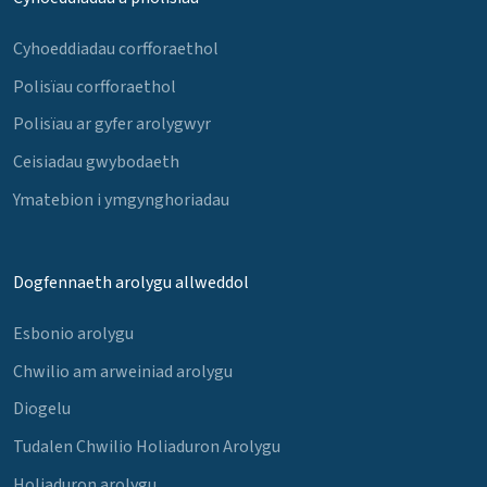
Cyhoeddiadau corfforaethol
Polisïau corfforaethol
Polisïau ar gyfer arolygwyr
Ceisiadau gwybodaeth
Ymatebion i ymgynghoriadau
Dogfennaeth arolygu allweddol
Esbonio arolygu
Chwilio am arweiniad arolygu
Diogelu
Tudalen Chwilio Holiaduron Arolygu
Holiaduron arolygu