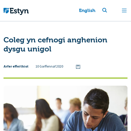
English
Coleg yn cefnogi anghenion
dysgu unigol
Arfer effeithiol
10 Gorffennaf 2020