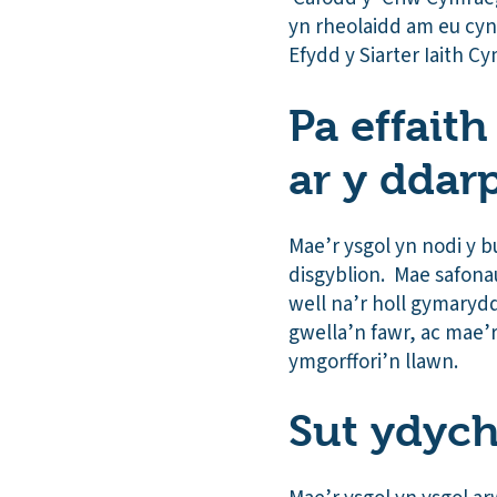
yn rheolaidd am eu cyn
Efydd y Siarter Iaith C
Pa effait
ar y ddar
Mae’r ysgol yn nodi y 
disgyblion. Mae safona
well na’r holl gymaryddi
gwella’n fawr, ac mae’
ymgorffori’n llawn.
Sut ydych