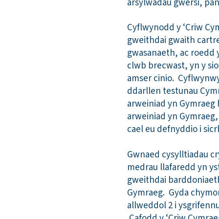
arsylwadau gwersi, pan 
Cyflwynodd y ‘Criw Cym
gweithdai gwaith cartre
gwasanaeth, ac roedd y
clwb brecwast, yn y si
amser cinio. Cyflwynwyd
ddarllen testunau Cymra
arweiniad yn Gymraeg h
arweiniad yn Gymraeg,
cael eu defnyddio i sic
Gwnaed cysylltiadau c
medrau llafaredd yn ys
gweithdai barddoniaeth
Gymraeg. Gyda chymort
allweddol 2 i ysgrifenn
Cafodd y ‘Criw Cymraeg