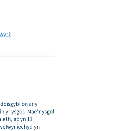
gwyr?
disgyblion ar y
n yr ysgol. Mae’r ysgol
leth, ac yn 11
welwyr iechyd yn