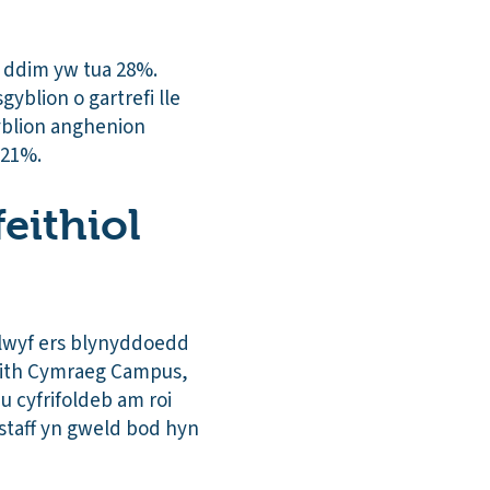
m ddim yw tua 28%.
yblion o gartrefi lle
yblion anghenion
 21%.
eithiol
lwyf ers blynyddoedd
 Iaith Cymraeg Campus,
 cyfrifoldeb am roi
staff yn gweld bod hyn