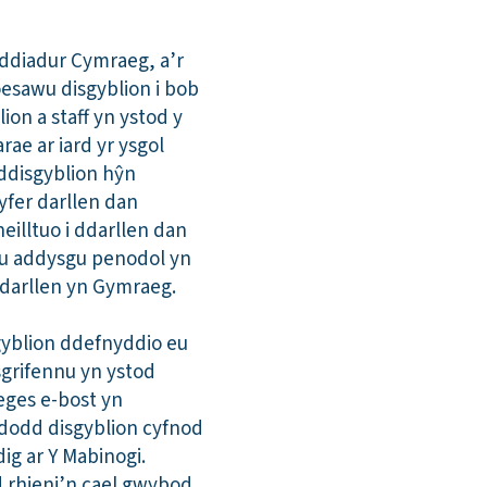
yddiadur Cymraeg, a’r
oesawu disgyblion i bob
on a staff yn ystod y
ae ar iard yr ysgol
 ddisgyblion hŷn
yfer darllen dan
illtuo i ddarllen dan
au addysgu penodol yn
r darllen yn Gymraeg.
yblion ddefnyddio eu
sgrifennu yn ystod
eges e-bost yn
dodd disgyblion cyfnod
ig ar Y Mabinogi.
d rhieni’n cael gwybod