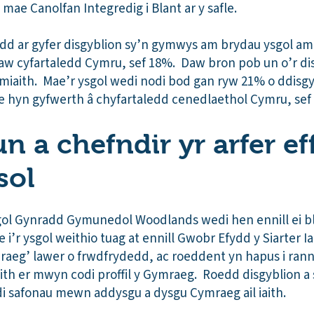
 mae Canolfan Integredig i Blant ar y safle.
nedd ar gyfer disgyblion sy’n gymwys am brydau ysgol a
w cyfartaledd Cymru, sef 18%. Daw bron pob un o’r disg
amiaith. Mae’r ysgol wedi nodi bod gan ryw 21% o ddisg
 hyn gyfwerth â chyfartaledd cenedlaethol Cymru, sef
 a chefndir yr arfer eff
sol
gol Gynradd Gymunedol Woodlands wedi hen ennill ei b
 i’r ysgol weithio tuag at ennill Gwobr Efydd y Siarter
aeg’ lawer o frwdfrydedd, ac roeddent yn hapus i rannu
th er mwyn codi proffil y Gymraeg. Roedd disgyblion a 
di safonau mewn addysgu a dysgu Cymraeg ail iaith.