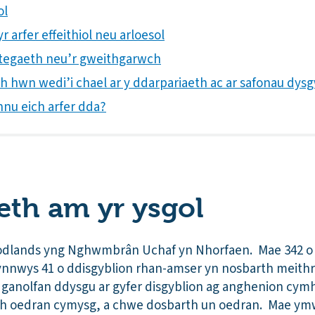
ol
 arfer effeithiol neu arloesol
trategaeth neu’r gweithgarwch
th hwn wedi’i chael ar y ddarpariaeth ac ar safonau dys
nnu eich arfer dda?
th am yr ysgol
dlands yng Nghwmbrân Uchaf yn Nhorfaen. Mae 342 o d
ynnwys 41 o ddisgyblion rhan-amser yn nosbarth meithri
n ganolfan ddysgu ar gyfer disgyblion ag anghenion cymh
h oedran cymysg, a chwe dosbarth un oedran. Mae ym