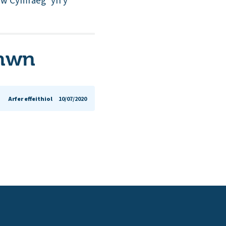
riw Cymraeg’ yn y
 hwn
Arfer effeithiol
10/07/2020