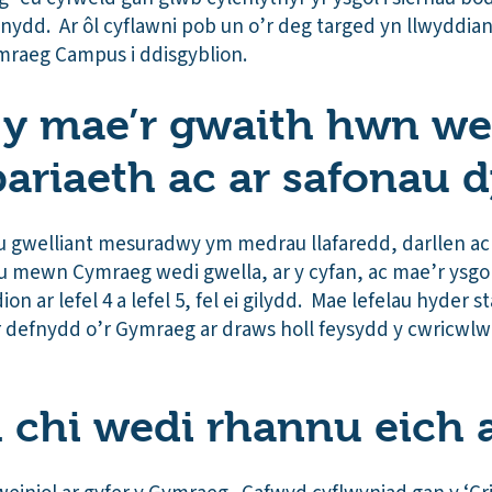
nydd. Ar ôl cyflawni pob un o’r deg targed yn llwyddi
ymraeg Campus i ddisgyblion.
h y mae’r gwaith hwn we
pariaeth ac ar safonau 
bu gwelliant mesuradwy ym medrau llafaredd, darllen a
u mewn Cymraeg wedi gwella, ar y cyfan, ac mae’r ysgo
on ar lefel 4 a lefel 5, fel ei gilydd. Mae lefelau hyder s
r defnydd o’r Gymraeg ar draws holl feysydd y cwricwlw
 chi wedi rhannu eich a