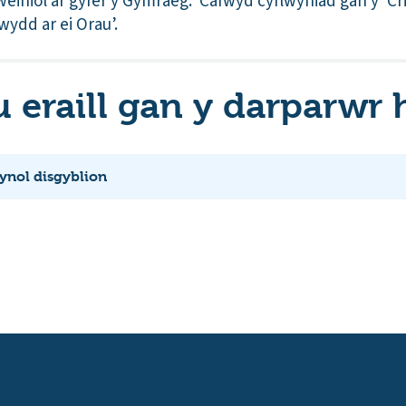
rweiniol ar gyfer y Gymraeg. Cafwyd cyflwyniad gan y ‘C
ydd ar ei Orau’.
eraill gan y darparwr
iynol disgyblion