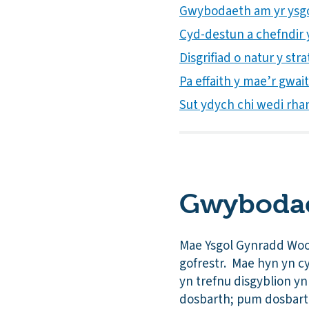
Gwybodaeth am yr ysg
Cyd-destun a chefndir yr
Disgrifiad o natur y s
Pa effaith y mae’r gwai
Sut ydych chi wedi rha
Gwybodae
Mae Ysgol Gynradd Woo
gofrestr. Mae hyn yn c
yn trefnu disgyblion y
dosbarth; pum dosbart