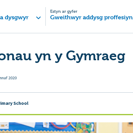
Estyn ar gyfer
 a dysgwyr
Gweithwyr addysg proffesiyn
fonau yn y Gymraeg
nnaf 2020
imary School