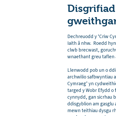
Disgrifiad
gweithga
Dechreuodd y ‘Criw Cymr
Iaith â nhw. Roedd hyn 
clwb brecwast, goruchw
wnaethant greu taflen 
Llenwodd pob un o ddis
archwilio safbwyntiau a
Cymraeg’ yn cydweithio
targed y Wobr Efydd o 
cynnydd, gan sicrhau b
ddisgyblion am gasglu 
mewn teithiau dysgu r