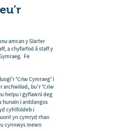
eu’r
annu amcan y Siarter
, a chyfarfod â staff y
y Gymraeg. Fe
uogi’r ‘Criw Cymraeg’ i
r archwiliad, bu’r ‘Criw
u helpu i gyflawni deg
u hunain i arddangos
 cyfrifoldeb i
 Buont yn cymryd rhan
t eu cynnwys mewn