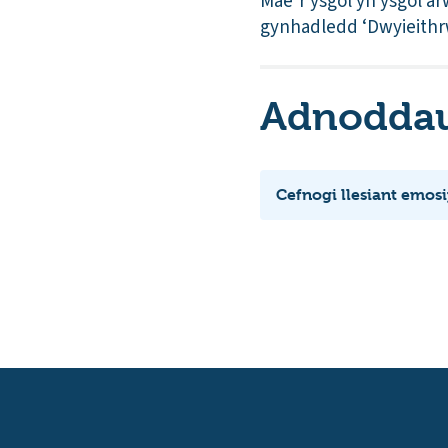
Mae’r ysgol yn ysgol a
gynhadledd ‘Dwyieithrw
Adnoddau 
Cefnogi llesiant emos