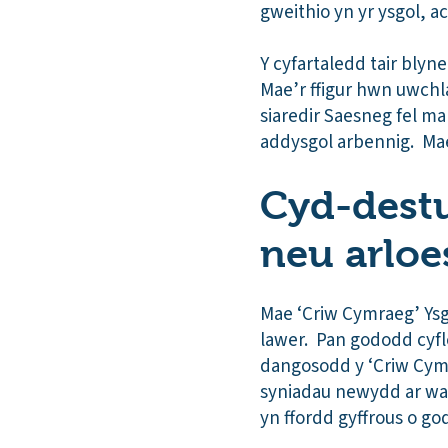
gweithio yn yr ysgol, ac
Y cyfartaledd tair bly
Mae’r ffigur hwn uwchla
siaredir Saesneg fel m
addysgol arbennig. Mae
Cyd-destun
neu arloe
Mae ‘Criw Cymraeg’ Ys
lawer. Pan gododd cyfle
dangosodd y ‘Criw Cymr
syniadau newydd ar wai
yn ffordd gyffrous o go