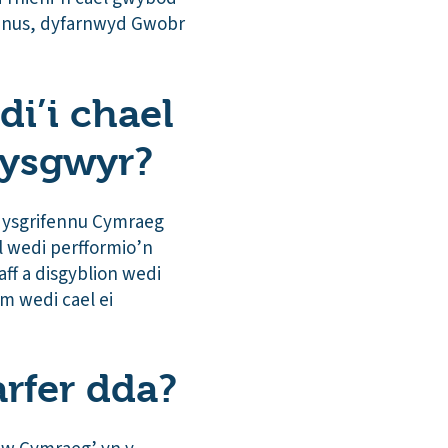
annus, dyfarnwyd Gwobr
di’i chael
dysgwyr?
c ysgrifennu Cymraeg
l wedi perfformio’n
taff a disgyblion wedi
m wedi cael ei
rfer dda?