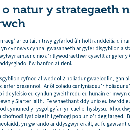
 o natur y strategaeth n
rwch
aeg’ ar eu taith trwy gyfarfod â’r holl randdeiliaid i r
yn cynnwys cynnal gwasanaeth ar gyfer disgyblion a staff
ylwyr amser cinio a’r llywodraethwr cyswllt ar gyfer 
addysgiadol i’w hanfon at rieni.
gyblion cyfnod allweddol 2 holiadur gwaelodlin, gan all
c arfer bresennol. Ar ôl coladu canlyniadau’r holiadur a’
 i ddyfeisio eu cynllun gweithredu eu hunain er mwyn e
fewn y Siarter Iaith. Fe wnaethant ddylunio eu bwrdd e
od cymuned yr ysgol gyfan yn cael ei hysbysu. Rhoddwyd
a chofnodi tystiolaeth i gefnogi pob un o’r deg targed.
heolaidd, yn gwrando ar ddysgwyr eraill, ac fe gawsan