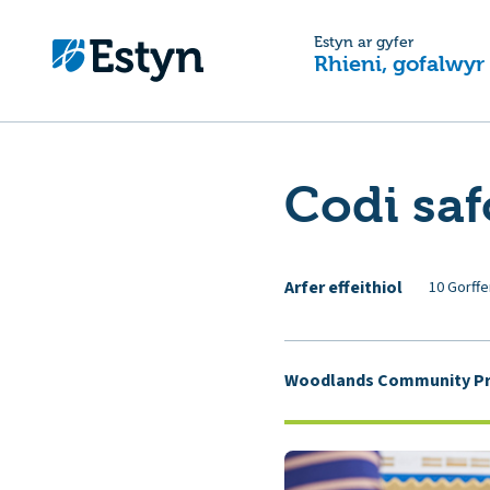
Estyn ar gyfer
Rhieni, gofalwyr
Codi sa
Arfer effeithiol
10 Gorffe
Woodlands Community Pr