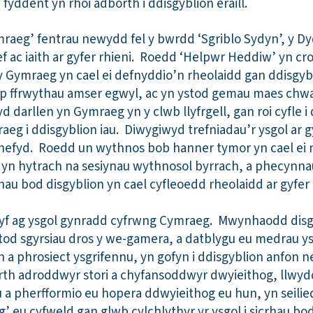
fyddent yn rhoi adborth i ddisgyblion eraill.
raeg’ fentrau newydd fel y bwrdd ‘Sgriblo Sydyn’, y D
f ac iaith ar gyfer rhieni. Roedd ‘Helpwr Heddiw’ yn cr
 Gymraeg yn cael ei defnyddio’n rheolaidd gan ddisgybli
op ffrwythau amser egwyl, ac yn ystod gemau maes chwar
 darllen yn Gymraeg yn y clwb llyfrgell, gan roi cyfle i
eg i ddisgyblion iau. Diwygiwyd trefniadau’r ysgol ar g
efyd. Roedd un wythnos bob hanner tymor yn cael ei ne
 yn hytrach na sesiynau wythnosol byrrach, a phecynn
rhau bod disgyblion yn cael cyfleoedd rheolaidd ar gyfe
ryf ag ysgol gynradd cyfrwng Cymraeg. Mwynhaodd disg
tod sgyrsiau dros y we-gamera, a datblygu eu medrau y
 a phrosiect ysgrifennu, yn gofyn i ddisgyblion anfon n
h adroddwyr stori a chyfansoddwyr dwyieithog, llwyd
u a pherfformio eu hopera ddwyieithog eu hun, yn seilied
’ eu cyfweld gan glwb cylchlythyr yr ysgol i sicrhau bo