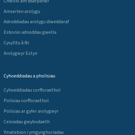
Chwilio am ddarparwr
Amserlen arolygu
Adroddiadau arolygu diweddaraf
Esbonio adnoddau gwella
Cysylltu â Ni
Arolygwyr Estyn
Cyhoeddiadau a pholisïau
Cyhoeddiadau corfforaethol
Polisïau corfforaethol
Polisïau ar gyfer arolygwyr
Ceisiadau gwybodaeth
Ymatebion i ymgynghoriadau