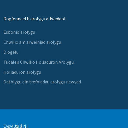
Dogfennaeth arolygu allweddol
Esbonio arolygu
Chwilio am arweiniad arolygu
Diogelu
Tudalen Chwilio Holiaduron Arolygu
Holiaduron arolygu
Datblygu ein trefniadau arolygu newydd
Cysylltu â Ni