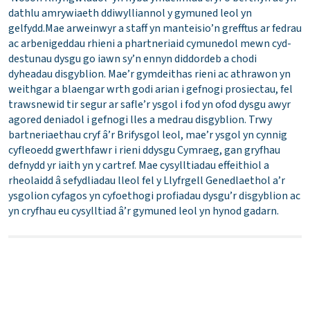
dathlu amrywiaeth ddiwylliannol y gymuned leol yn
gelfydd.Mae arweinwyr a staff yn manteisio’n grefftus ar fedrau
ac arbenigeddau rhieni a phartneriaid cymunedol mewn cyd-
destunau dysgu go iawn sy’n ennyn diddordeb a chodi
dyheadau disgyblion. Mae’r gymdeithas rieni ac athrawon yn
weithgar a blaengar wrth godi arian i gefnogi prosiectau, fel
trawsnewid tir segur ar safle’r ysgol i fod yn ofod dysgu awyr
agored deniadol i gefnogi lles a medrau disgyblion. Trwy
bartneriaethau cryf â’r Brifysgol leol, mae’r ysgol yn cynnig
cyfleoedd gwerthfawr i rieni ddysgu Cymraeg, gan gryfhau
defnydd yr iaith yn y cartref. Mae cysylltiadau effeithiol a
rheolaidd â sefydliadau lleol fel y Llyfrgell Genedlaethol a’r
ysgolion cyfagos yn cyfoethogi profiadau dysgu’r disgyblion ac
yn cryfhau eu cysylltiad â’r gymuned leol yn hynod gadarn.