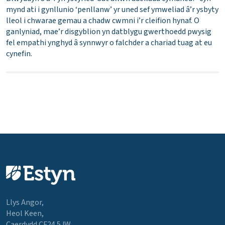
mynd ati i gynllunio ‘penllanw’ yr uned sef ymweliad â’r ysbyty
lleol i chwarae gemau a chadw cwmni i’r cleifion hynaf. O
ganlyniad, mae’r disgyblion yn datblygu gwerthoedd pwysig
fel empathi ynghyd â synnwyr o falchder a chariad tuag at eu
cynefin.
Llys Angor,
Heol Keen,
Caerdydd CF24 5JW