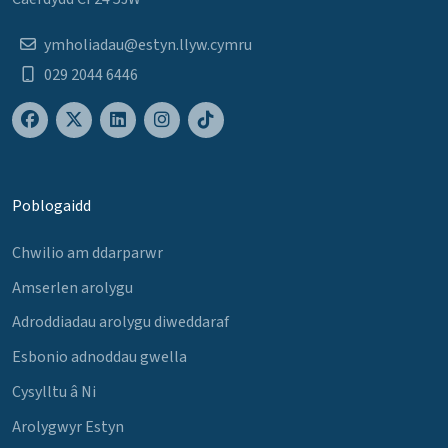
ymholiadau@estyn.llyw.cymru
029 2044 6446
Poblogaidd
Chwilio am ddarparwr
Amserlen arolygu
Adroddiadau arolygu diweddaraf
Esbonio adnoddau gwella
Cysylltu â Ni
Arolygwyr Estyn