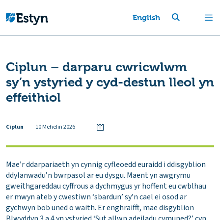
English
Ciplun – darparu cwricwlwm
sy’n ystyried y cyd-destun lleol yn
effeithiol
Ciplun
10 Mehefin 2026
Mae’r ddarpariaeth yn cynnig cyfleoedd euraidd i ddisgyblion
ddylanwadu’n bwrpasol ar eu dysgu. Maent yn awgrymu
gweithgareddau cyffrous a dychmygus yr hoffent eu cwblhau
er mwyn ateb y cwestiwn ‘sbardun’ sy’n cael ei osod ar
gychwyn bob uned o waith. Er enghraifft, mae disgyblion
Blwyddyn 3 a 4 yn ystyried ‘Sut allwn adeiladu cymuned?’ cyn