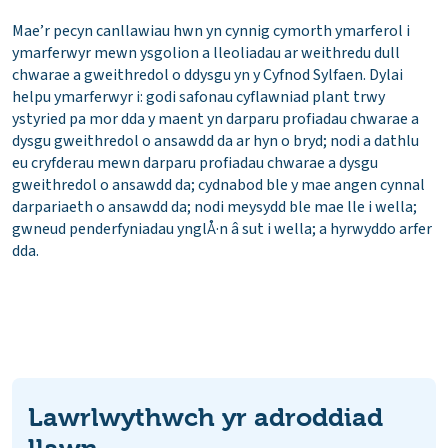
Mae’r pecyn canllawiau hwn yn cynnig cymorth ymarferol i
ymarferwyr mewn ysgolion a lleoliadau ar weithredu dull
chwarae a gweithredol o ddysgu yn y Cyfnod Sylfaen. Dylai
helpu ymarferwyr i: godi safonau cyflawniad plant trwy
ystyried pa mor dda y maent yn darparu profiadau chwarae a
dysgu gweithredol o ansawdd da ar hyn o bryd; nodi a dathlu
eu cryfderau mewn darparu profiadau chwarae a dysgu
gweithredol o ansawdd da; cydnabod ble y mae angen cynnal
darpariaeth o ansawdd da; nodi meysydd ble mae lle i wella;
gwneud penderfyniadau ynglÅ·n â sut i wella; a hyrwyddo arfer
dda.
Lawrlwythwch yr adroddiad
llawn