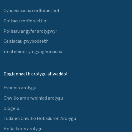
Cyhoeddiadau corfforaethol
Polisïau corfforaethol
Polisïau ar gyfer arolygwyr
Ceisiadau gwybodaeth
Ymatebion i ymgynghoriadau
Dogfennaeth arolygu allweddol
Esbonio arolygu
Chwilio am arweiniad arolygu
Diogelu
Tudalen Chwilio Holiaduron Arolygu
Holiaduron arolygu