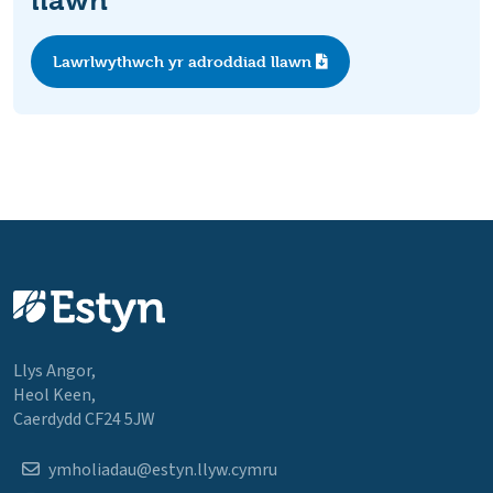
Lawrlwythwch yr adroddiad llawn
Llys Angor,
Heol Keen,
Caerdydd CF24 5JW
ymholiadau@estyn.llyw.cymru