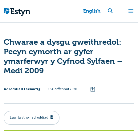
English
Chwarae a dysgu gweithredol:
Pecyn cymorth ar gyfer
ymarferwyr y Cyfnod Sylfaen –
Medi 2009
Adroddiad thematig
15 Gorffennaf 2020
Lawrlwytho'r adroddiad