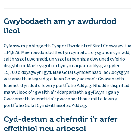
Gwybodaeth am yr awdurdod
lleol
Cyfanswm poblogaeth Cyngor Bwrdeistref Sirol Conwy yw tua
114,828. Mae’r awdurdod lleol yn cynnal 51 o ysgolion cynradd,
saith ysgol uwchradd, un ysgol arbennig a dwy uned cyfeirio
disgyblion. Mae’r ysgolion hyn yn darparu addysg ar gyfer
15,700 o ddysgwyr i gyd. Mae Gofal Cymdeithasol ac Addysg yn
wasanaeth integredig o fewn Conwy ac mae’r Gwasanaeth
Ieuenctid yn dod o fewn y portffolio Addysg. Rhoddir disgrifiad
manwl isod o’r gwaith a’r ddarpariaeth a gyflwynir gan y
Gwasanaeth Ieuenctid a’r gwasanaethau eraill o fewn y
portffolio Gofal Cymdeithasol ac Addysg.
Cyd-destun a chefndir i’r arfer
effeithiol neu arloesol