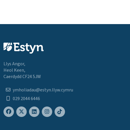
Llys Angor,
Heol Keen,
Caerdydd CF24 5JW
ymholiadau@estyn.llyw.cymru
029 2044 6446