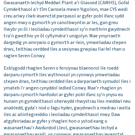
Gwasanaeth Iechyd Meddwl Plant a’r Glasoed (CAMHS), Gofal
Cymdeithasol a’r tîm Cwnsela mewn Ysgolion, mae CYS wedi
creu arlwy clwb ieuenctid pwrpasol ar gyfer pobl ifanc sydd
angen mwy o gymorth yn canolbwyntio ar les, gan greu
llwybr yn ôl i leoliadau cymdeithasol sy’n meithrin gwydnwch
tra’n gweithio yn ôl cyflymdra’r unigolyn. Mae ymyrraeth
dargedig yn amrywio o gymorth ar-lein, ymweliadau stepen
drws, teithiau cerdded lles a sesiynau grwpiau llai fel rhan o
raglen Seren Conwy.
Esblygodd rhaglen Seren o fersiynau blaenorol lle roedd
darparu cymorth lles wythnosol yn cynnwys ymweliadau
stepen drws, teithiau cerdded lles a darpariaeth symudol lles i
ymateb i’r angen cynyddol ledled Conwy. Mae’r rhaglen yn
darparu cymorth hanfodol ar gyfer pobl ifanc sy’n ynysu eu
hunain yn gymdeithasol oherwydd rhwystrau lles meddwl neu
anabledd, gyda’r nod o fagu hyder, gwydnwch a medrau i wella
lles ac ailintegreiddio i leoliadau cymdeithasol mwy. Daw
atgyfeiriadau ar gyfer y rhaglen hon o ystod eang o
wasanaethau’r Awdurdod Lleol, gwasanaethau Iechyd a
gwasanaethau eraill, yn cynnwys: gwasanaethau ieuenctid,