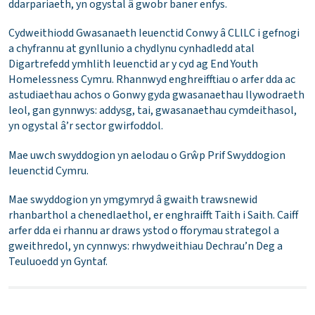
ddarpariaeth, yn ogystal â gwobr baner enfys.
Cydweithiodd Gwasanaeth Ieuenctid Conwy â CLlLC i gefnogi
a chyfrannu at gynllunio a chydlynu cynhadledd atal
Digartrefedd ymhlith Ieuenctid ar y cyd ag End Youth
Homelessness Cymru. Rhannwyd enghreifftiau o arfer dda ac
astudiaethau achos o Gonwy gyda gwasanaethau llywodraeth
leol, gan gynnwys: addysg, tai, gwasanaethau cymdeithasol,
yn ogystal â’r sector gwirfoddol.
Mae uwch swyddogion yn aelodau o Grŵp Prif Swyddogion
Ieuenctid Cymru.
Mae swyddogion yn ymgymryd â gwaith trawsnewid
rhanbarthol a chenedlaethol, er enghraifft Taith i Saith. Caiff
arfer dda ei rhannu ar draws ystod o fforymau strategol a
gweithredol, yn cynnwys: rhwydweithiau Dechrau’n Deg a
Teuluoedd yn Gyntaf.