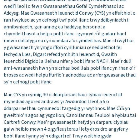
wedi’i leoli o fewn Gwasanaethau Gofal Cymdeithasol ac
Addysg. Mae Gwasanaeth Ieuenctid Conwy (CYS) yn effeithiol o
ran hwyluso ac yn cefnogi twf pobl ifanc trwy ddibyniaeth i
annibyniaeth, gan annog eu haddysg bersonol a
chymdeithasol a helpu pobl ifanc i gymryd rôl gadarnhaol
mewn datblygu eu cymunedau a’u cymdeithas. Mae strwythur
y gwasanaeth yn ymgorffori cynlluniau cenedlaethol fel
Iechyd a Lles, Digartrefedd ymhlith Ieuenctid, Gwaith
Ieuenctid Digidol a lleihau nifer y bobl ifanc NACH. Mae’r dull
aml-wasanaeth hwn yn sicrhau bod llais pobl ifanc yn rhan o’r
broses ac wedi helpu ffurfio’r adnoddau ac arfer gwasanaethau
sy’n cefnogi pobl ifanc.
Mae CYS yn cynnig 30 o ddarpariaethau clybiau ieuenctid
mynediad agored ar draws yr Awdurdod Lleol a 5 o
ddarpariaethau cymunedol targedig yr wythnos. Mae CYS yn
gweithio’n agos ag ysgolion, Canolfannau Teuluol a hybiau tai
Cartrefi Conwy. Mae’r gwasanaeth hefyd yn darparu clybiau
galw heibio mewn 4 o gyfleusterau llety dros dro ar gyfer y
bobl ifanc hynny sy’n ddigartref. Trwy weithio gyda