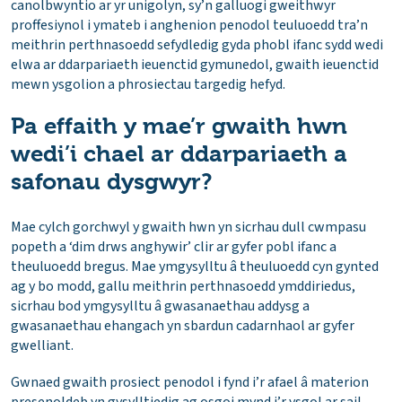
canolbwyntio ar yr unigolyn, sy’n galluogi gweithwyr
proffesiynol i ymateb i anghenion penodol teuluoedd tra’n
meithrin perthnasoedd sefydledig gyda phobl ifanc sydd wedi
elwa ar ddarpariaeth ieuenctid gymunedol, gwaith ieuenctid
mewn ysgolion a phrosiectau targedig hefyd.
Pa effaith y mae’r gwaith hwn
wedi’i chael ar ddarpariaeth a
safonau dysgwyr?
Mae cylch gorchwyl y gwaith hwn yn sicrhau dull cwmpasu
popeth a ‘dim drws anghywir’ clir ar gyfer pobl ifanc a
theuluoedd bregus. Mae ymgysylltu â theuluoedd cyn gynted
ag y bo modd, gallu meithrin perthnasoedd ymddiriedus,
sicrhau bod ymgysylltu â gwasanaethau addysg a
gwasanaethau ehangach yn sbardun cadarnhaol ar gyfer
gwelliant.
Gwnaed gwaith prosiect penodol i fynd i’r afael â materion
presenoldeb yn gysylltiedig ag osgoi mynd i’r ysgol ar sail