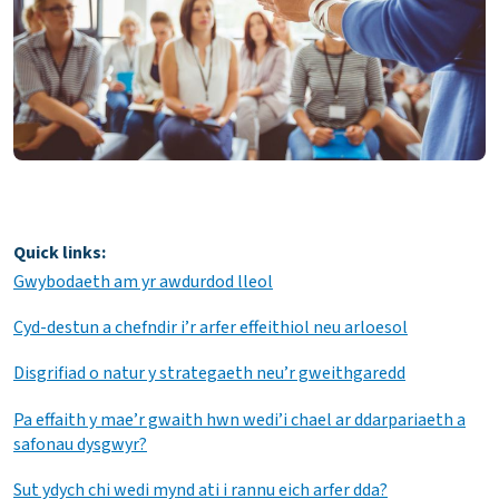
Quick links:
Gwybodaeth am yr awdurdod lleol
Cyd-destun a chefndir i’r arfer effeithiol neu arloesol
Disgrifiad o natur y strategaeth neu’r gweithgaredd
Pa effaith y mae’r gwaith hwn wedi’i chael ar ddarpariaeth a
safonau dysgwyr?
Sut ydych chi wedi mynd ati i rannu eich arfer dda?