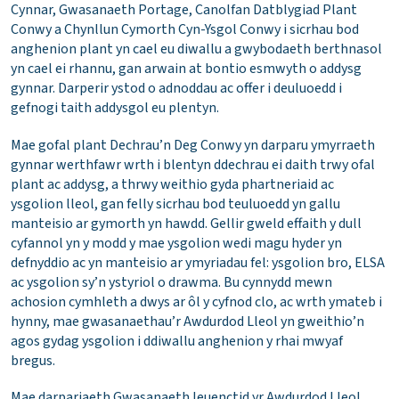
Cynnar, Gwasanaeth Portage, Canolfan Datblygiad Plant
Conwy a Chynllun Cymorth Cyn-Ysgol Conwy i sicrhau bod
anghenion plant yn cael eu diwallu a gwybodaeth berthnasol
yn cael ei rhannu, gan arwain at bontio esmwyth o addysg
gynnar. Darperir ystod o adnoddau ac offer i deuluoedd i
gefnogi taith addysgol eu plentyn.
Mae gofal plant Dechrau’n Deg Conwy yn darparu ymyrraeth
gynnar werthfawr wrth i blentyn ddechrau ei daith trwy ofal
plant ac addysg, a thrwy weithio gyda phartneriaid ac
ysgolion lleol, gan felly sicrhau bod teuluoedd yn gallu
manteisio ar gymorth yn hawdd. Gellir gweld effaith y dull
cyfannol yn y modd y mae ysgolion wedi magu hyder yn
defnyddio ac yn manteisio ar ymyriadau fel: ysgolion bro, ELSA
ac ysgolion sy’n ystyriol o drawma. Bu cynnydd mewn
achosion cymhleth a dwys ar ôl y cyfnod clo, ac wrth ymateb i
hynny, mae gwasanaethau’r Awdurdod Lleol yn gweithio’n
agos gydag ysgolion i ddiwallu anghenion y rhai mwyaf
bregus.
Mae darpariaeth Gwasanaeth Ieuenctid yr Awdurdod Lleol