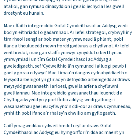
ataliol, gan rymuso dinasyddion i geisio iechyd a lles gwell
drostynt eu hunain.
Mae effaith integreiddio Gofal Cymdeithasol ac Addysg wedi
bod yn eithriadol o gadarnhaol. Ar lefel strategol, crybwyllir y
tîm rheoli sengl ar bob mater yn ymwneud â phlant, pobl
ifanc a theuluoedd mewn ffordd gydlynus a chydlynol. Ar lefel
weithredol, mae gan staff synnwyr cynyddol o berthyn ac
ymrwymiad i un tîm Gofal Cymdeithasol ac Addysg a
gweledigaeth, sef ‘Cydweithio â’n cymuned i alluogi pawb i
gael y gorau o fywyd’. Mae timau’n dangos cydnabyddiaeth o
feysydd arbenigol yn glir ac yn defnyddio arbenigedd ar draws
meysydd gwasanaeth i arloesi, gwella arfer a chyflawni
gwelliannau. Mae integreiddio gwasanaethau Ieuenctid a
Chyflogadwyedd yn y portffolio addysg wedi galluogi i
wasanaethau gael eu cyflwyno’n ddi-dor ar draws cymunedau,
ymhlith pobl ifanc a’r rhai sy’n chwilio am gyflogaeth.
Caiff ymagweddau cydweithredol cryf ar draws Gofal
Cymdeithasol ac Addysg eu hymgorffori’n dda ac maent yn