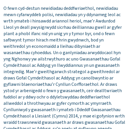
O fewn cyd-destun newidiadau deddfwriaethol, newidiadau
mewn cyfarwyddeb polisi, newidiadau yn y ddynameg leol ac
wrth ymateb i hinsawdd ariannol heriol, mae’r Awdurdod
Lleol yn deall pwysigrwydd sicrhau deilliannau gwell ar gyfer
plant a phobl ifanc nid yn unig yn y tymor byr, ond o fewn
safbwynt tymor hirach meithrin gwydnwch, bod yn
weithredol yn economaidd a lleihau dibyniaeth ar
wasanaethau cyhoeddus. Un o ganlyniadau arwyddocaol hyn
yng Nghonwy yw ailstrwythuro ac uno Gwasanaethau Gofal
Cymdeithasol ac Addysg yn llwyddiannus yn un gwasanaeth
integredig. Mae’r gweithgarwch strategol a gweithredol ar
draws Gofal Cymdeithasol ac Addysg yn canolbwyntio ar
gyflawni blaenoriaethau’r Cynllun Corfforaethol. Ar draws
ystod yr arbenigedd o fewn y gwasanaeth, ceir dealltwriaeth
fuddiol ar y ddwy ochr o ddyletswyddau deddfwriaethol
allweddol a throthwyau ar gyfer cymorth ac ymyrraeth.
Cynlluniwyd y gwasanaeth i ymateb i Ddeddf Gwasanaethau
Cymdeithasol a Llesiant (Cymru) 2014, y mae ei gofynion wrth
wraidd trawsnewid gwasanaeth ar draws gwasanaethau Gofal
Cymdeithasol ac Addysg, sy’n anelu at gyflwyno agenda