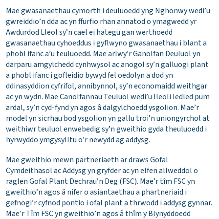
Mae gwasanaethau cymorth i deuluoedd yng Nghonwy wedi’u
gwreiddio’n dda ac yn ffurfio rhan annatod o ymagwedd yr
Awdurdod Lleol sy’n cael ei hategu gan werthoedd
gwasanaethau cyhoeddus i gyflwyno gwasanaethau i blant a
phobl ifanc a’u teuluoedd. Mae arlwy’r Ganolfan Deuluol yn
darparu amgylchedd cynhwysol ac anogol sy’n galluogi plant
a phobl ifanc i gofleidio bywyd fel oedolyn a dod yn
ddinasyddion cyfrifol, annibynnol, sy’n economaidd weithgar
ac yn wydn. Mae Canolfannau Teuluol wedi’u lleoli ledled pum
ardal, sy’n cyd-fynd yn agos â dalgylchoedd ysgolion. Mae’r
model yn sicrhau bod ysgolion yn gallu troi’n uniongyrchol at
weithiwr teuluol enwebedig sy’n gweithio gyda theuluoedd i
hyrwyddo ymgysylltu o’r newydd ag addysg.
Mae gweithio mewn partneriaeth ar draws Gofal
Cymdeithasol ac Addysg yn gryfder ac yn elfen allweddol o
raglen Gofal Plant Dechrau’n Deg (FSC). Mae’r tîm FSC yn
gweithio’n agos â nifer o asiantaethau a phartneriaid i
gefnogi’r cyfnod pontio i ofal plant a thrwodd i addysg gynnar.
Mae’r Tîm FSC yn gweithio’n agos â thîm y Blynyddoedd