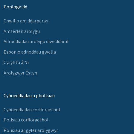
Poblogaidd
Chwilio am ddarparwr
Amserlen arolygu
Adroddiadau arolygu diweddaraf
Esbonio adnoddau gwella
Cysylltu â Ni
Arolygwyr Estyn
Cyhoeddiadau a pholisïau
Cyhoeddiadau corfforaethol
Polisïau corfforaethol
Polisïau ar gyfer arolygwyr