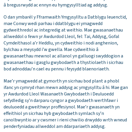
â bregusrwydd ac ennyn eu hymgysylltiad ag addysg.
O dan ymbarél y Fframwaith Ymgysylltu a Datblygu Ieuenctid,
mae Conwy wedi parhau i ddatblygu ei ymagwedd
gydweithredol ac integredig at weithio. Mae gwasanaethau
allweddol o fewn yr Awdurdod Lleol, fel: Tai, Addysg, Gofal
Cymdeithasol a’r Heddlu, yn cydweithio i nodi anghenion,
bylchau a meysydd i’w gwella. Mae cydweithio â
gwasanaethau mewnol ac allanol yn galluogi swyddogion a
gwasanaethau i gasglu gwybodaeth a thystiolaeth i sicrhau
bod adnoddau’n cael eu pennu i feysydd blaenoriaeth.
Mae’r ymagwedd at gymorth yn sicrhau bod plant a phobl
ifanc yn cymryd rhan mewn addysg ac ymgysylltu â hi. Mae gan
yr Awdurdod Lleol Wasanaeth Gwybodaeth i Deuluoedd
sefydledig sy’n darparu cyngor a gwybodaeth werthfawr i
deuluoedd a gweithwyr proffesiynol. Mae’r gwasanaeth yn
effeithiol yn sicrhau hyb gwybodaeth symlach sy’n
canolbwyntio ar y cwsmer i rieni chwilio drwyddo wrth wneud
penderfyniadau allweddol am ddarpariaeth addysg.