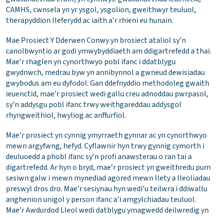
CAMHS, cwnsela yn yr ysgol, ysgolion, gweithwyr teuluol,
therapyddion lleferydd ac iaith a’r rhieni eu hunain.
Mae Prosiect Y Dderwen Conwy yn brosiect ataliol sy’n
canolbwyntio ar godi ymwybyddiaeth am ddigartrefedd a thai.
Mae’r rhaglen yn cynorthwyo pobl ifanc i ddatblygu
gwydnwch, medrau byw yn annibynnol a gwneud dewisiadau
gwybodus am eu dyfodol. Gan ddefnyddio methodoleg gwaith
ieuenctid, mae’r prosiect wedi gallu creu adnoddau pwrpasol,
sy’n addysgu pobl ifanc trwy weithgareddau addysgol
rhyngweithiol, hwyliog ac anffurfiol.
Mae’r prosiect yn cynnig ymyrraeth gynnar ac yn cynorthwyo
mewn argyfwng, hefyd. Cyflawnir hyn trwy gynnig cymorth i
deuluoedd a phobl ifanc sy’n profi anawsterau o ran tai a
digartrefedd. Ar hyn o bryd, mae’r prosiect yn gweithredu pum
sesiwn galw i mewn mynediad agored mewn llety a lleoliadau
preswyl dros dro. Mae’r sesiynau hyn wedi’u teilwra i ddiwallu
anghenion unigol y person ifanc a’i amgylchiadau teuluol.
Mae’r Awdurdod Lleol wedi datblygu ymagwedd deilwredig yn