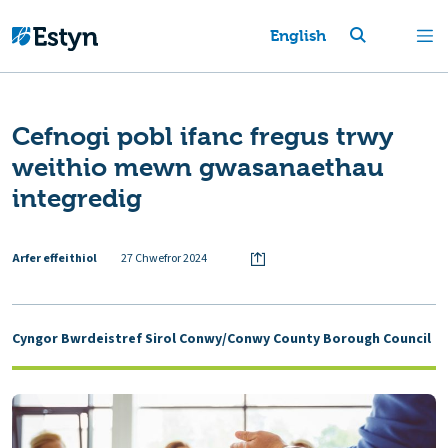
English
Cefnogi pobl ifanc fregus trwy
weithio mewn gwasanaethau
integredig
Arfer effeithiol
27 Chwefror 2024
Cyngor Bwrdeistref Sirol Conwy/Conwy County Borough Council