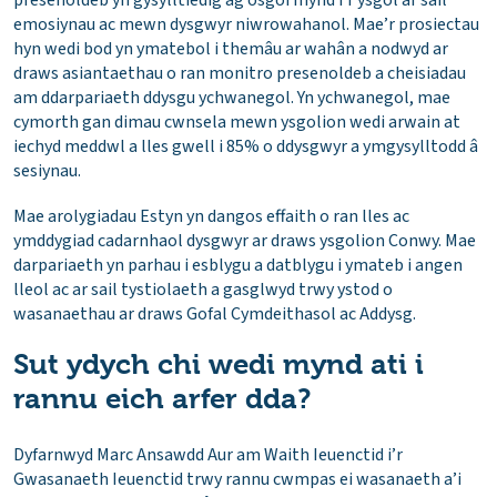
emosiynau ac mewn dysgwyr niwrowahanol. Mae’r prosiectau
hyn wedi bod yn ymatebol i themâu ar wahân a nodwyd ar
draws asiantaethau o ran monitro presenoldeb a cheisiadau
am ddarpariaeth ddysgu ychwanegol. Yn ychwanegol, mae
cymorth gan dimau cwnsela mewn ysgolion wedi arwain at
iechyd meddwl a lles gwell i 85% o ddysgwyr a ymgysylltodd â
sesiynau.
Mae arolygiadau Estyn yn dangos effaith o ran lles ac
ymddygiad cadarnhaol dysgwyr ar draws ysgolion Conwy. Mae
darpariaeth yn parhau i esblygu a datblygu i ymateb i angen
lleol ac ar sail tystiolaeth a gasglwyd trwy ystod o
wasanaethau ar draws Gofal Cymdeithasol ac Addysg.
Sut ydych chi wedi mynd ati i
rannu eich arfer dda?
Dyfarnwyd Marc Ansawdd Aur am Waith Ieuenctid i’r
Gwasanaeth Ieuenctid trwy rannu cwmpas ei wasanaeth a’i