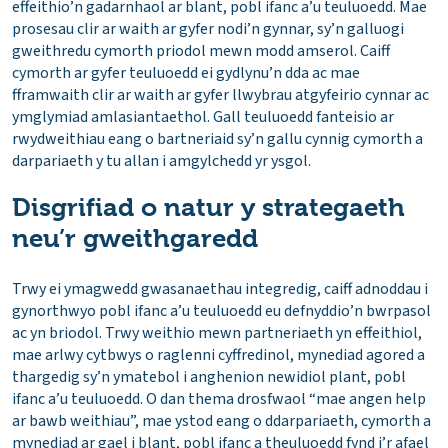
effeithio’n gadarnhaol ar blant, pobl ifanc a’u teuluoedd. Mae
prosesau clir ar waith ar gyfer nodi’n gynnar, sy’n galluogi
gweithredu cymorth priodol mewn modd amserol. Caiff
cymorth ar gyfer teuluoedd ei gydlynu’n dda ac mae
fframwaith clir ar waith ar gyfer llwybrau atgyfeirio cynnar ac
ymglymiad amlasiantaethol. Gall teuluoedd fanteisio ar
rwydweithiau eang o bartneriaid sy’n gallu cynnig cymorth a
darpariaeth y tu allan i amgylchedd yr ysgol.
Disgrifiad o natur y strategaeth
neu’r gweithgaredd
Trwy ei ymagwedd gwasanaethau integredig, caiff adnoddau i
gynorthwyo pobl ifanc a’u teuluoedd eu defnyddio’n bwrpasol
ac yn briodol. Trwy weithio mewn partneriaeth yn effeithiol,
mae arlwy cytbwys o raglenni cyffredinol, mynediad agored a
thargedig sy’n ymatebol i anghenion newidiol plant, pobl
ifanc a’u teuluoedd. O dan thema drosfwaol “mae angen help
ar bawb weithiau”, mae ystod eang o ddarpariaeth, cymorth a
mynediad ar gael i blant, pobl ifanc a theuluoedd fynd i’r afael